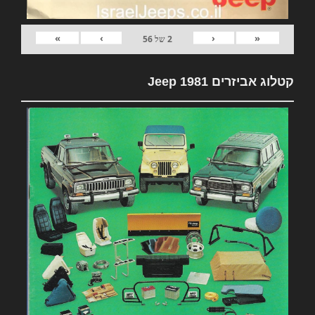
»
›
‹
«
2
של
56
קטלוג אביזרים 1981 Jeep