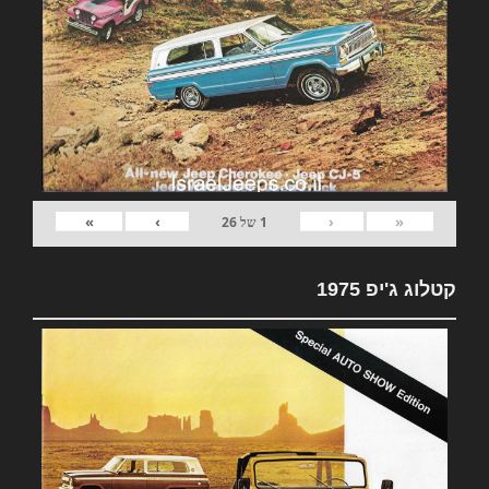
»
›
‹
«
1
של
26
קטלוג ג'יפ 1975