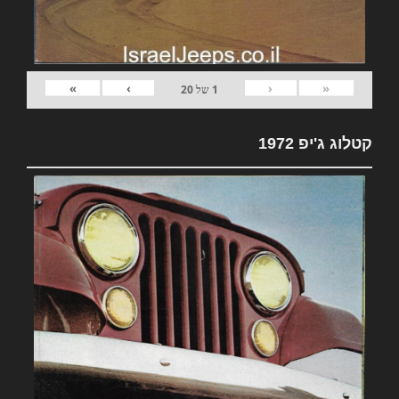
»
›
‹
«
1
של
20
קטלוג ג'יפ 1972