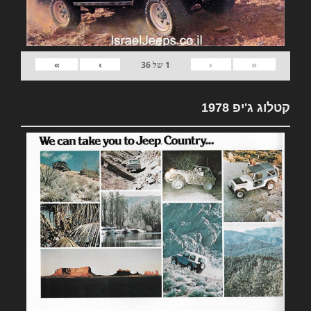
»
›
‹
«
1
של
36
קטלוג ג'יפ 1978