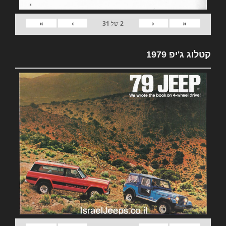
»
›
‹
«
2
של
31
קטלוג ג'יפ 1979