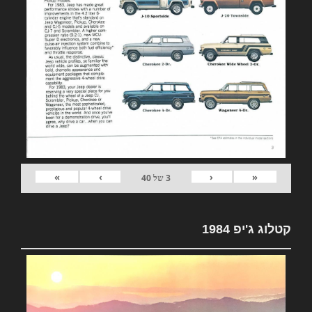
»
›
‹
«
3
של
40
קטלוג ג'יפ 1984