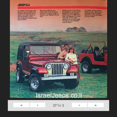
»
›
‹
«
2
של
27