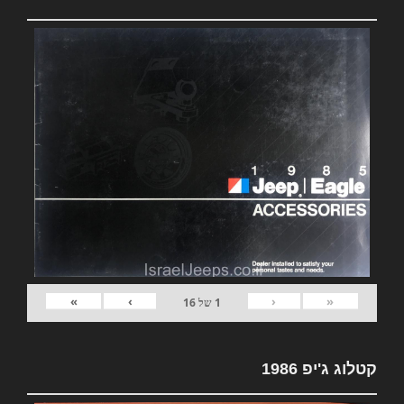
»
›
‹
«
1
של
16
קטלוג ג'יפ 1986