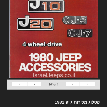
»
›
‹
«
1
של
16
קטלוג מכירות ג'יפ 1981