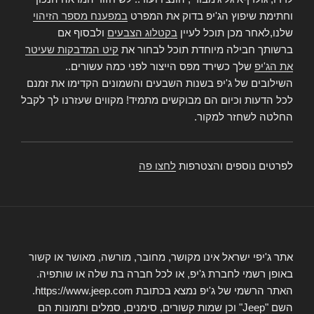
וחתימת שיפוץ הג'יפ בדוק את המפרט
במפענח מספר הזיהוי
שלנו,לאחר מכן תוכל לעיין
בקטלוג הצבעים
ולבסוף אם
ברשותך חבילה מיוחדת תוכל לבחור את
קיט המדבקות שעיטר
את הג'יפ
שלך כשירד מפס הייצור לפני כמה עשורים..
השילובים של ג'יפ בשנות השבעים והשמונים הקדימו את זמנם
לכל הדעות וכיום הם מבוקשים מתמיד! מקווים שעזרנו לך לקבל
החלטה לשחזר למקור.
לפרטים נוספים והצטרפות
לחצו פה
אתר ג'יפי ישראל אינו מקושר, מחובר, מורשה, מאושר או קשור
באופן רשמי לחברת ג'יפ, או לכל חברה בת שלה או שותפיה.
האתר הרשמי של ג'יפ נמצא בכתובת https://www.jeep.com.
השם "Jeep" וכן שמות קשורים, סימנים, סמלים ותמונות הם