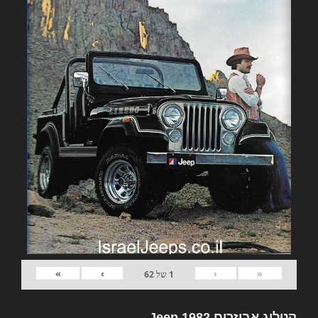
»
›
‹
«
1
של
62
קטלוג אביזרים 1982 Jeep