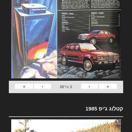
»
›
‹
«
2
של
20
קטלוג ג'יפ 1985