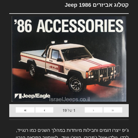
קטלוג אביזרים Jeep 1986
»
›
‹
«
1
של
19
ג'יפ ייצרו דגמים וחבילות מיוחדות במהלך השנים כמו רנגייד,
לרדו, גולדן-איגל ג'מבורי, הונצ'ו ועוד.. לשיחזור המראה הנכון