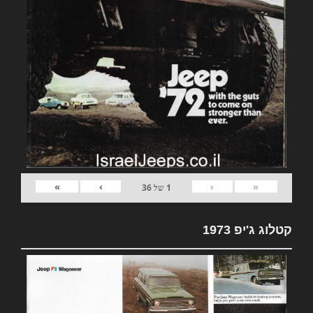
»
›
‹
«
1
של
36
קטלוג ג'יפ 1973