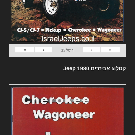
»
›
‹
«
1
של
25
קטלוג אביזרים Jeep 1980