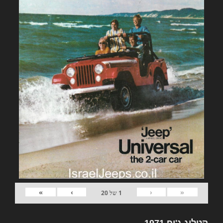
»
›
‹
«
1
של
20