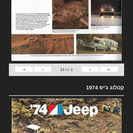
»
›
‹
«
2
של
23
קטלוג ג'יפ 1974