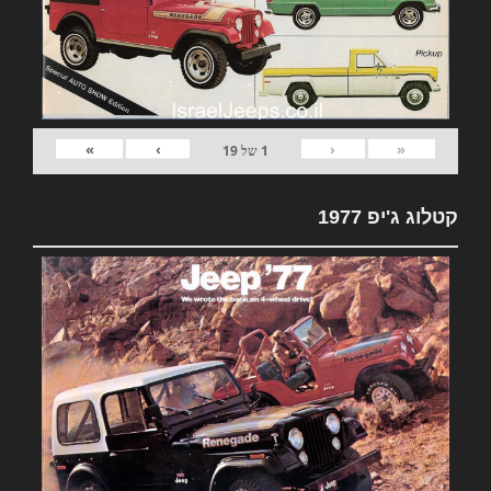
»
›
‹
«
1
של
19
קטלוג ג'יפ 1977