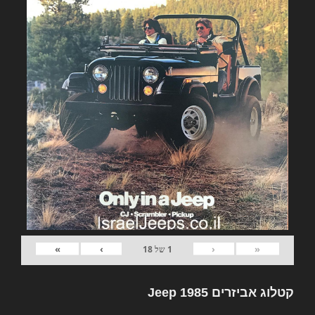
»
›
‹
«
1
של
18
קטלוג אביזרים Jeep 1985