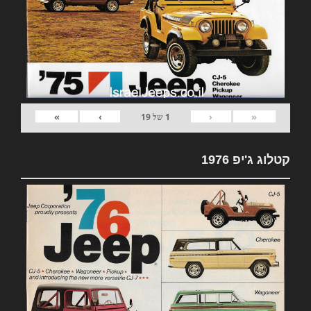
»
›
‹
«
1
של
19
קטלוג ג'יפ 1976