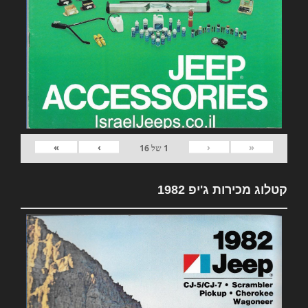
»
›
‹
«
1
של
16
קטלוג מכירות ג'יפ 1982