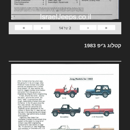
»
›
‹
«
2
של
14
קטלוג ג'יפ 1983