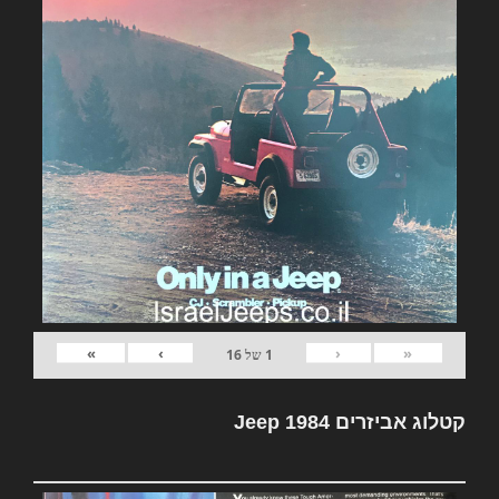
»
›
‹
«
1
של
16
קטלוג אביזרים Jeep 1984