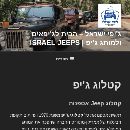
דילוג
לתוכן
ג'יפי ישראל – הבית לג'יפאים
ולמותג ג'יפ | ISRAEL JEEPS
תפריט
קטלוג ג'יפ
קטלוג Jeep אספנות
ראשית אספנו את כל
קטלוגי ג'יפ
משנת 1970 ועד תום תקופת
הבעלות של אמריקן-מוטורס החברה שהפכה את המותג
המופלא הזה לאייקוני וייצרה לאורך השנים את דגמי ג'יפי