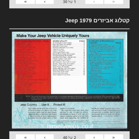
»
›
‹
«
1
של
30
קטלוג אביזרים 1979 Jeep
»
›
‹
«
2
של
40