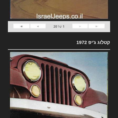
»
›
‹
«
1
של
20
קטלוג ג'יפ 1972