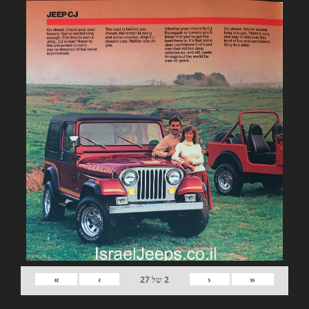
»
›
‹
«
2
של
27