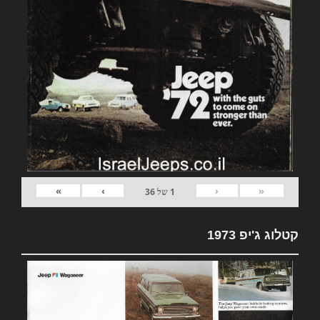
»
›
‹
«
1
של
36
קטלוג ג'יפ 1973