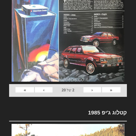
»
›
‹
«
2
של
20
קטלוג ג'יפ 1985