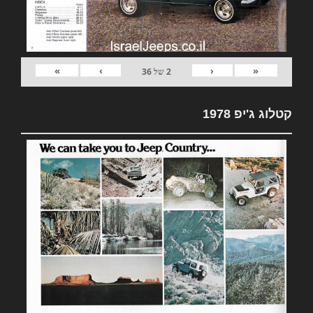
»
›
‹
«
2
של
36
קטלוג ג'יפ 1978