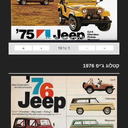
»
›
‹
«
1
של
19
קטלוג ג'יפ 1976