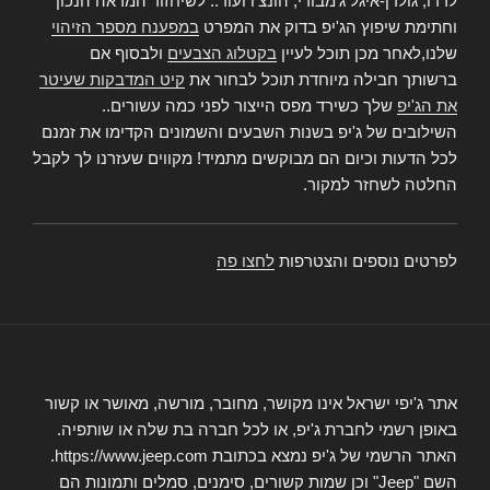
לרדו, גולדן-איגל ג'מבורי, הונצ'ו ועוד.. לשיחזור המראה הנכון
וחתימת שיפוץ הג'יפ בדוק את המפרט
במפענח מספר הזיהוי
שלנו,לאחר מכן תוכל לעיין
בקטלוג הצבעים
ולבסוף אם
ברשותך חבילה מיוחדת תוכל לבחור את
קיט המדבקות שעיטר
את הג'יפ
שלך כשירד מפס הייצור לפני כמה עשורים..
השילובים של ג'יפ בשנות השבעים והשמונים הקדימו את זמנם
לכל הדעות וכיום הם מבוקשים מתמיד! מקווים שעזרנו לך לקבל
החלטה לשחזר למקור.
לפרטים נוספים והצטרפות
לחצו פה
אתר ג'יפי ישראל אינו מקושר, מחובר, מורשה, מאושר או קשור
באופן רשמי לחברת ג'יפ, או לכל חברה בת שלה או שותפיה.
האתר הרשמי של ג'יפ נמצא בכתובת https://www.jeep.com.
השם "Jeep" וכן שמות קשורים, סימנים, סמלים ותמונות הם