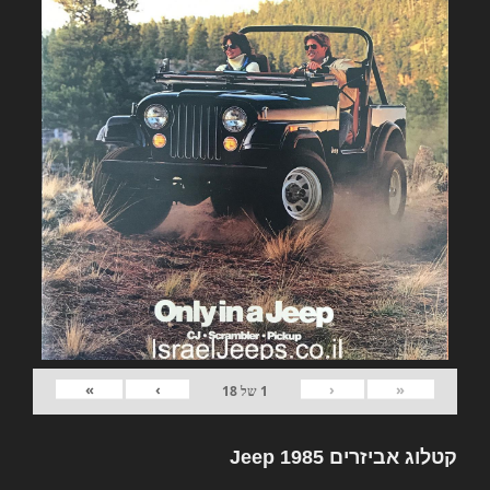
»
›
‹
«
1
של
18
קטלוג אביזרים Jeep 1985