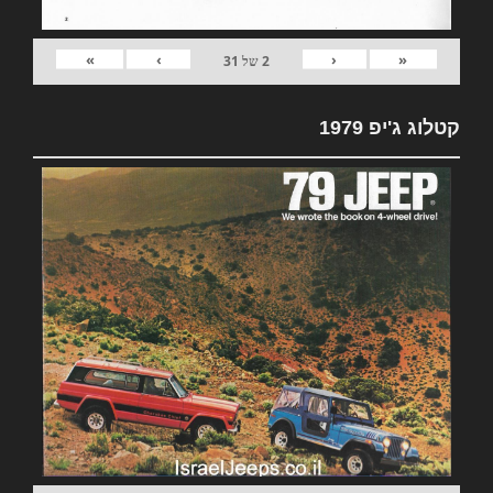
»
›
‹
«
2
של
31
קטלוג ג'יפ 1979