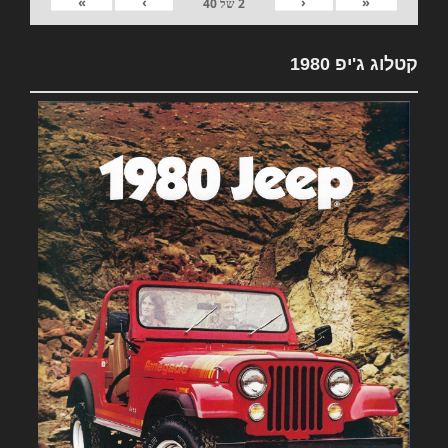
»
›
‹
«
2
של
40
קטלוג ג'יפ 1980