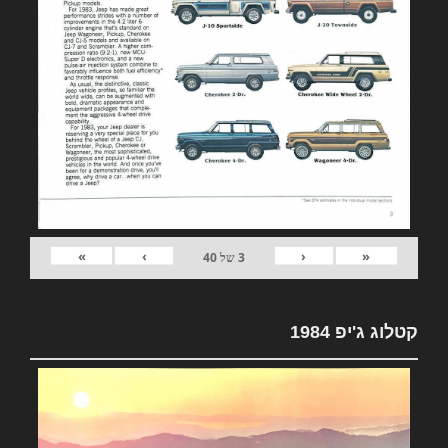
»
›
‹
«
3
של
40
קטלוג ג'יפ 1984