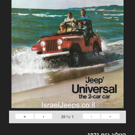
»
›
‹
«
1
של
20