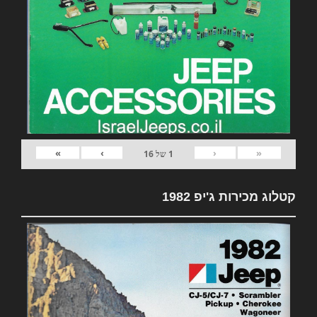
»
›
‹
«
1
של
16
קטלוג מכירות ג'יפ 1982