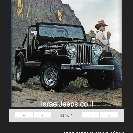
»
›
‹
«
1
של
62