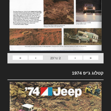
»
›
‹
«
2
של
23
קטלוג ג'יפ 1974