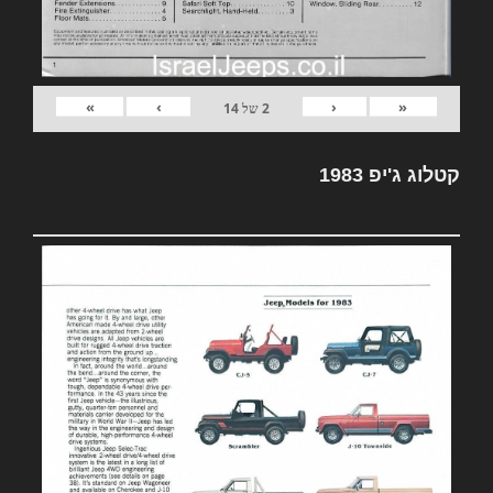
»
›
‹
«
2
של
14
קטלוג ג'יפ 1983