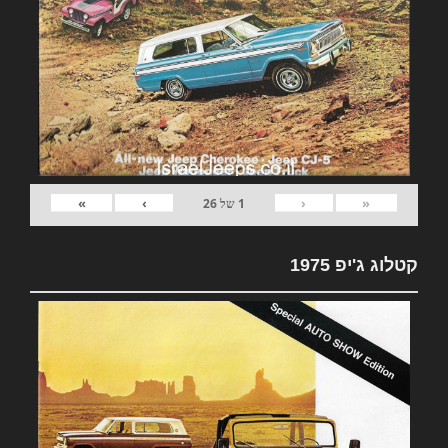
»
›
‹
«
1
של
26
קטלוג ג'יפ 1975