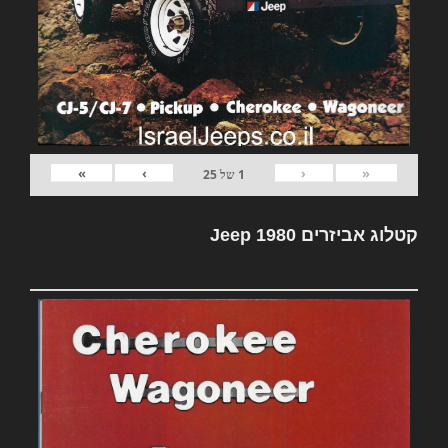
»
›
‹
«
1
של
25
קטלוג אביזרים Jeep 1980