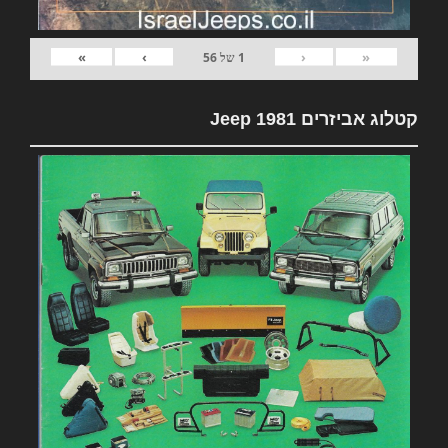
»
›
‹
«
1
של
56
קטלוג אביזרים 1981 Jeep