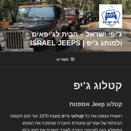
דילוג
לתוכן
ג'יפי ישראל – הבית לג'יפאים
ולמותג ג'יפ | ISRAEL JEEPS
תפריט
קטלוג ג'יפ
קטלוג Jeep אספנות
ראשית אספנו את כל
קטלוגי ג'יפ
משנת 1970 ועד תום תקופת
הבעלות של אמריקן-מוטורס החברה שהפכה את המותג
המופלא הזה לאייקוני וייצרה לאורך השנים את דגמי ג'יפי