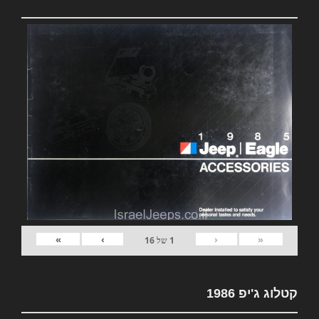
»
›
‹
«
1
של
16
קטלוג ג'יפ 1986