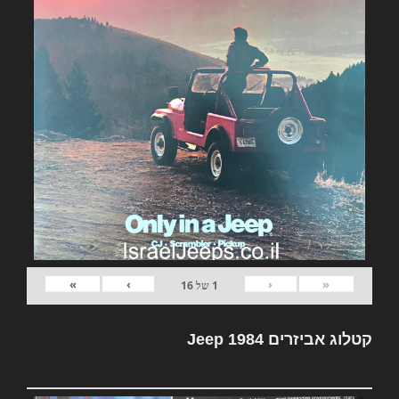
»
›
‹
«
1
של
16
קטלוג אביזרים Jeep 1984