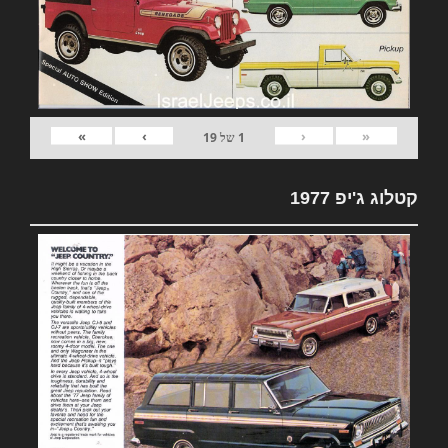
»
›
‹
«
1
של
19
קטלוג ג'יפ 1977