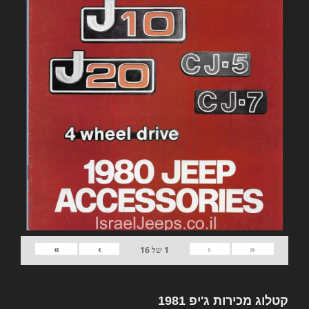
»
›
‹
«
1
של
16
קטלוג מכירות ג'יפ 1981