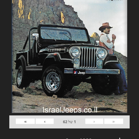
»
›
‹
«
1
של
62