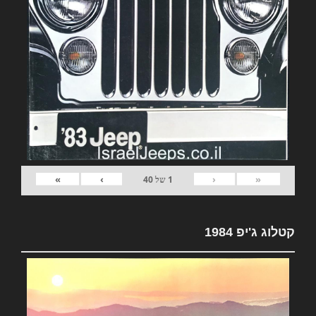
»
›
‹
«
1
של
40
קטלוג ג'יפ 1984