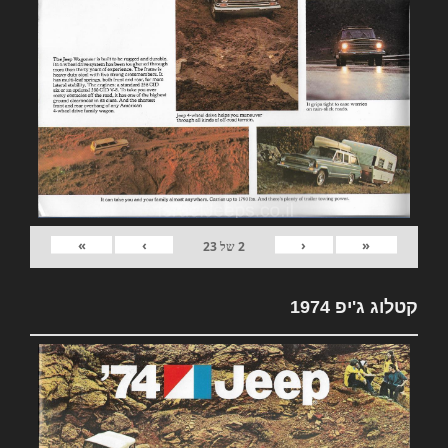
»
›
‹
«
2
של
23
קטלוג ג'יפ 1974