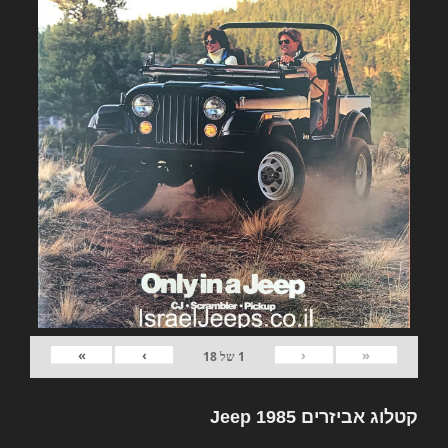
»
›
‹
«
1
של
18
קטלוג אביזרים Jeep 1985