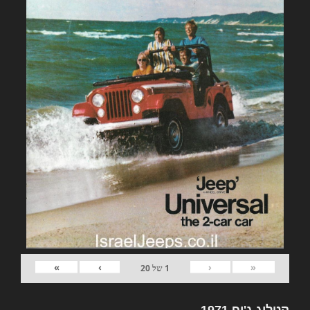
»
›
‹
«
1
של
20