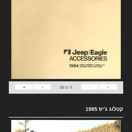
»
›
‹
«
1
של
20
קטלוג ג'יפ 1985