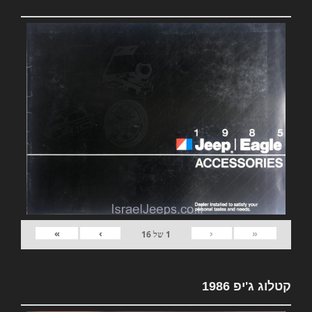
»
›
‹
«
1
של
16
קטלוג ג'יפ 1986