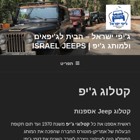
דילוג
לתוכן
ג'יפי ישראל – הבית לג'יפאים
ולמותג ג'יפ | ISRAEL JEEPS
תפריט
קטלוג ג'יפ
קטלוג Jeep אספנות
ראשית אספנו את כל
קטלוגי ג'יפ
משנת 1970 ועד תום תקופת
הבעלות של אמריקן-מוטורס החברה שהפכה את המותג
המופלא הזה לאייקוני וייצרה לאורך השנים את דגמי ג'יפי