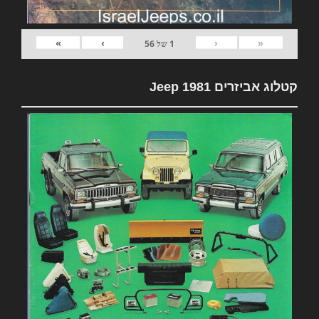
»
›
‹
«
1
של
56
קטלוג אביזרים 1981 Jeep