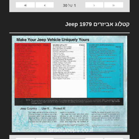
»
›
‹
«
1
של
30
קטלוג אביזרים 1979 Jeep