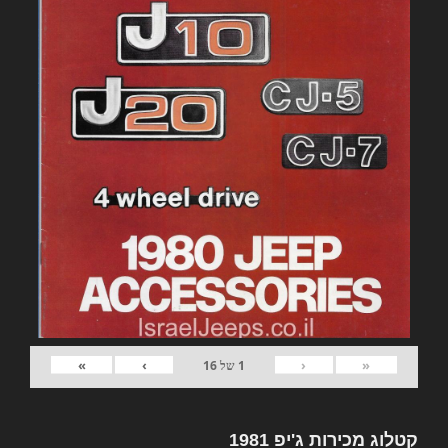
»
›
‹
«
1
של
16
קטלוג מכירות ג'יפ 1981