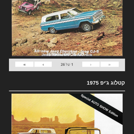
»
›
‹
«
1
של
26
קטלוג ג'יפ 1975