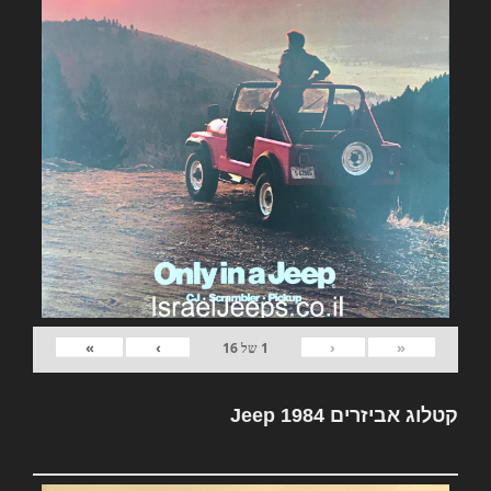
»
›
‹
«
1
של
16
קטלוג אביזרים Jeep 1984