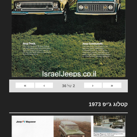
»
›
‹
«
2
של
36
קטלוג ג'יפ 1973