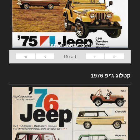
»
›
‹
«
1
של
19
קטלוג ג'יפ 1976