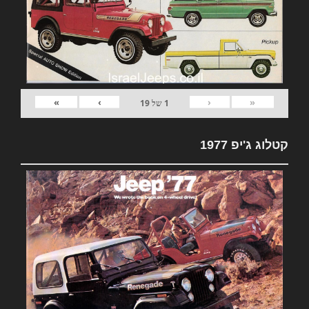
»
›
‹
«
1
של
19
קטלוג ג'יפ 1977