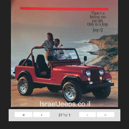
»
›
‹
«
1
של
27