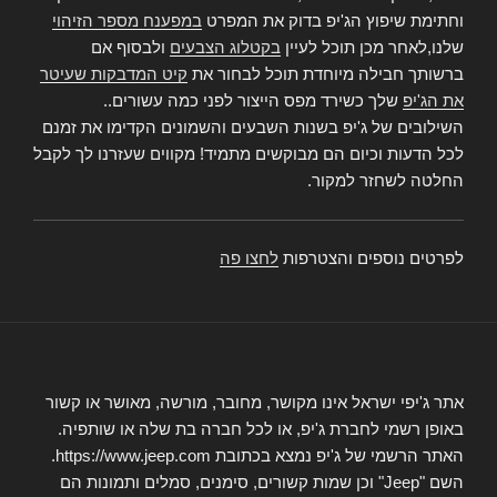
וחתימת שיפוץ הג'יפ בדוק את המפרט
במפענח מספר הזיהוי
שלנו,לאחר מכן תוכל לעיין
בקטלוג הצבעים
ולבסוף אם
ברשותך חבילה מיוחדת תוכל לבחור את
קיט המדבקות שעיטר
את הג'יפ
שלך כשירד מפס הייצור לפני כמה עשורים..
השילובים של ג'יפ בשנות השבעים והשמונים הקדימו את זמנם
לכל הדעות וכיום הם מבוקשים מתמיד! מקווים שעזרנו לך לקבל
החלטה לשחזר למקור.
לפרטים נוספים והצטרפות
לחצו פה
אתר ג'יפי ישראל אינו מקושר, מחובר, מורשה, מאושר או קשור
באופן רשמי לחברת ג'יפ, או לכל חברה בת שלה או שותפיה.
האתר הרשמי של ג'יפ נמצא בכתובת https://www.jeep.com.
השם "Jeep" וכן שמות קשורים, סימנים, סמלים ותמונות הם