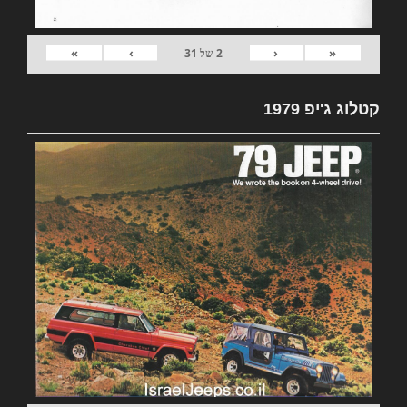
»
›
‹
«
2
של
31
קטלוג ג'יפ 1979