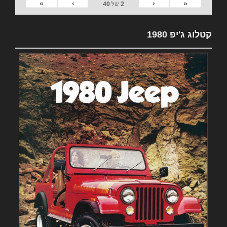
»
›
‹
«
2
של
40
קטלוג ג'יפ 1980