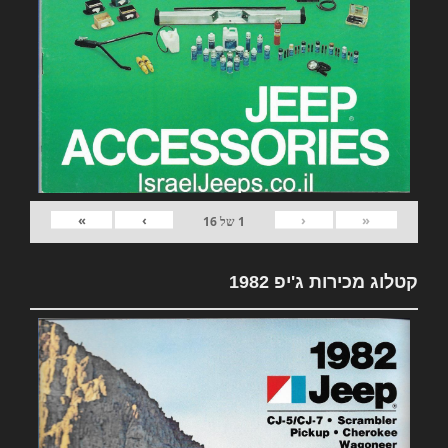
»
›
‹
«
1
של
16
קטלוג מכירות ג'יפ 1982