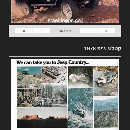
»
›
‹
«
1
של
36
קטלוג ג'יפ 1978