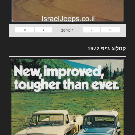
»
›
‹
«
1
של
20
קטלוג ג'יפ 1972