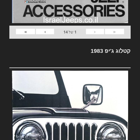
»
›
‹
«
1
של
14
קטלוג ג'יפ 1983