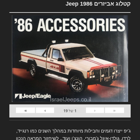
קטלוג אביזרים Jeep 1986
»
›
‹
«
1
של
19
ג'יפ ייצרו דגמים וחבילות מיוחדות במהלך השנים כמו רנגייד,
לרדו, גולדן-איגל ג'מבורי, הונצ'ו ועוד.. לשיחזור המראה הנכון