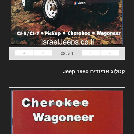
»
›
‹
«
1
של
25
קטלוג אביזרים Jeep 1980