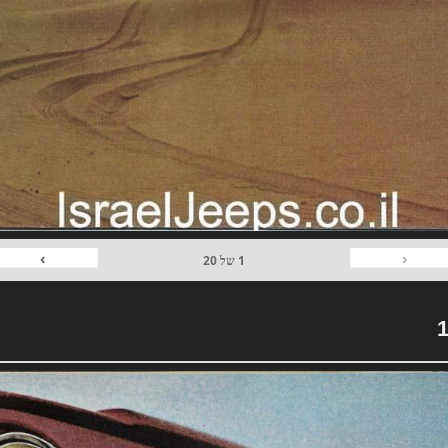
›
‹
1
של
20