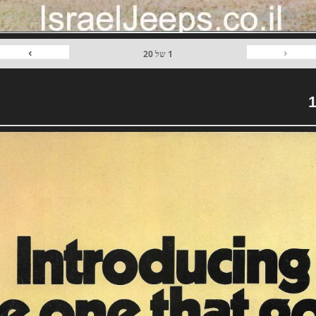
›
‹
1
של
20