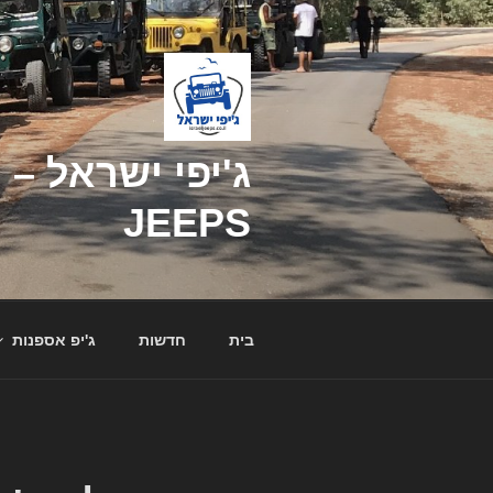
דילוג
לתוכן
JEEPS
בית
חדשות
ג'יפ אספנות