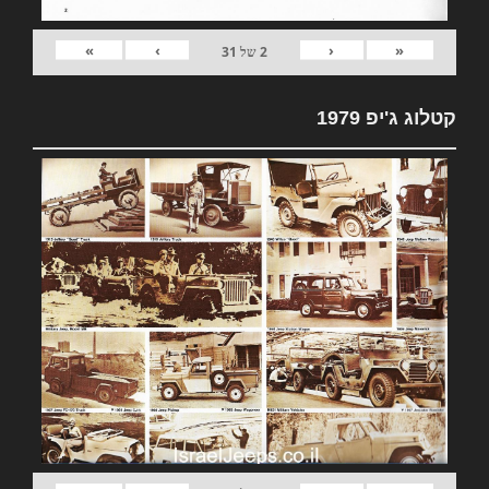
»
›
‹
«
2
של
31
קטלוג ג'יפ 1979