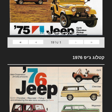
»
›
‹
«
1
של
19
קטלוג ג'יפ 1976