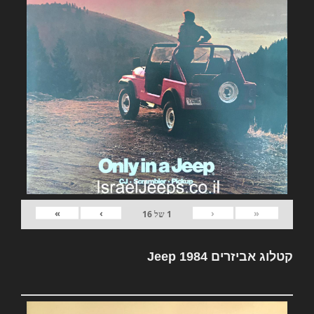
»
›
‹
«
1
של
16
קטלוג אביזרים Jeep 1984