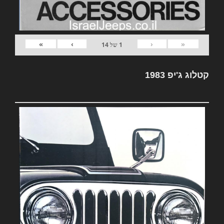
»
›
‹
«
1
של
14
קטלוג ג'יפ 1983