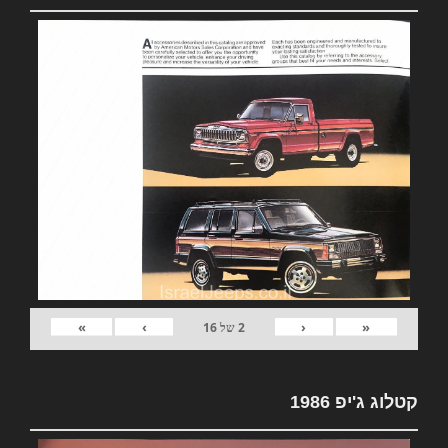
»
›
‹
«
2
של
16
קטלוג ג'יפ 1986