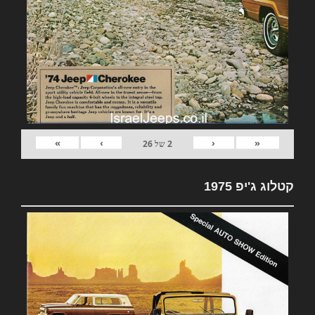
»
›
‹
«
2
של
26
קטלוג ג'יפ 1975