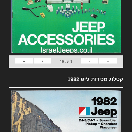
»
›
‹
«
1
של
16
קטלוג מכירות ג'יפ 1982