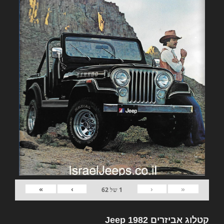
»
›
‹
«
1
של
62
קטלוג אביזרים 1982 Jeep