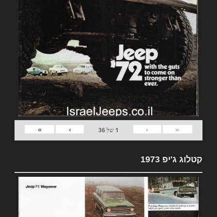
»
›
‹
«
1
של
36
קטלוג ג'יפ 1973