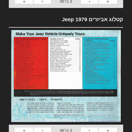
»
›
‹
«
2
של
30
קטלוג אביזרים 1979 Jeep
»
›
‹
«
2
של
40