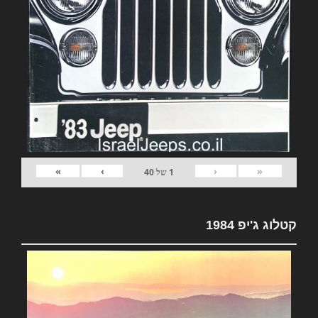
»
›
‹
«
1
של
40
קטלוג ג'יפ 1984