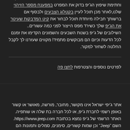
וחתימת שיפוץ הג'יפ בדוק את המפרט
במפענח מספר הזיהוי
שלנו,לאחר מכן תוכל לעיין
בקטלוג הצבעים
ולבסוף אם
ברשותך חבילה מיוחדת תוכל לבחור את
קיט המדבקות שעיטר
את הג'יפ
שלך כשירד מפס הייצור לפני כמה עשורים..
השילובים של ג'יפ בשנות השבעים והשמונים הקדימו את זמנם
לכל הדעות וכיום הם מבוקשים מתמיד! מקווים שעזרנו לך לקבל
החלטה לשחזר למקור.
לפרטים נוספים והצטרפות
לחצו פה
אתר ג'יפי ישראל אינו מקושר, מחובר, מורשה, מאושר או קשור
באופן רשמי לחברת ג'יפ, או לכל חברה בת שלה או שותפיה.
האתר הרשמי של ג'יפ נמצא בכתובת https://www.jeep.com.
השם "Jeep" וכן שמות קשורים, סימנים, סמלים ותמונות הם