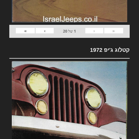
»
›
‹
«
1
של
20
קטלוג ג'יפ 1972