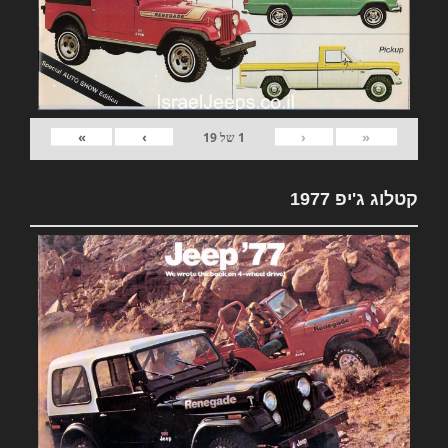
»
›
‹
«
1
של
19
קטלוג ג'יפ 1977