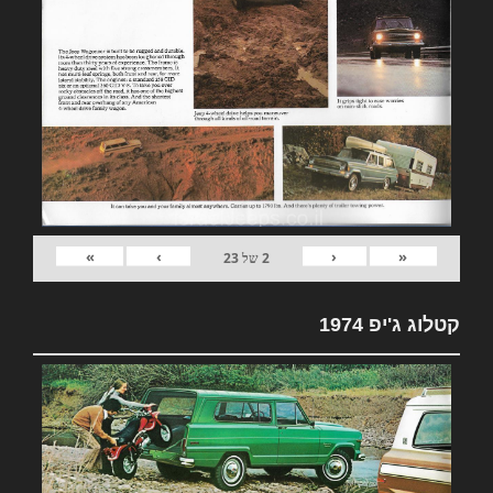
»
›
‹
«
2
של
23
קטלוג ג'יפ 1974