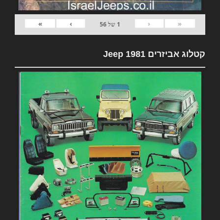
»
›
‹
«
1
של
56
קטלוג אביזרים 1981 Jeep