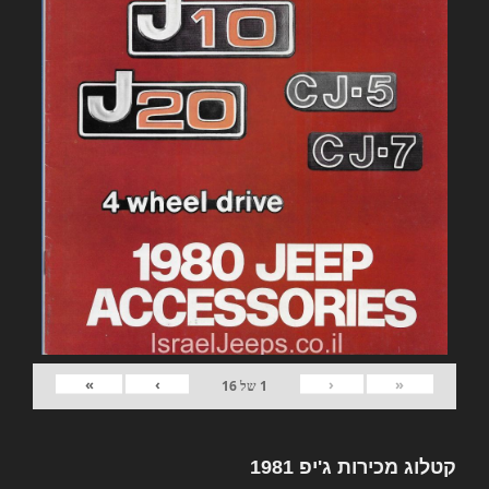
»
›
‹
«
1
של
16
קטלוג מכירות ג'יפ 1981