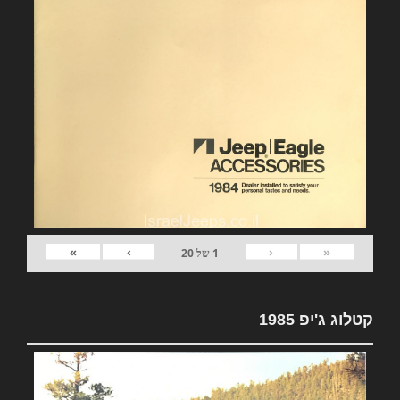
»
›
‹
«
1
של
20
קטלוג ג'יפ 1985