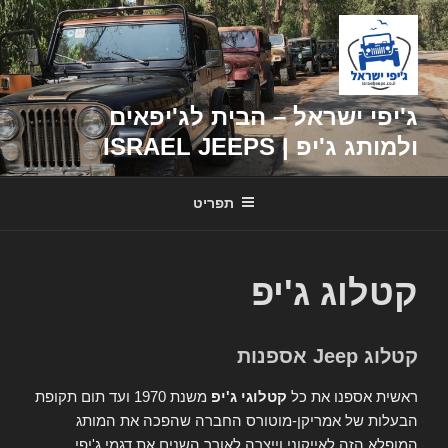
דילוג
לתוכן
ג'יפי ישראל – הבית לג'יפאים
ולמותג ג'יפ | ISRAEL JEEPS
תפריט
קטלוג ג'יפ
קטלוג Jeep אספנות
ראשית אספנו את כל
קטלוגי ג'יפ
משנת 1970 ועד תום תקופת
הבעלות של אמריקן-מוטורס החברה שהפכה את המותג
המופלא הזה לאייקוני וייצרה לאורך השנים את דגמי ג'יפי