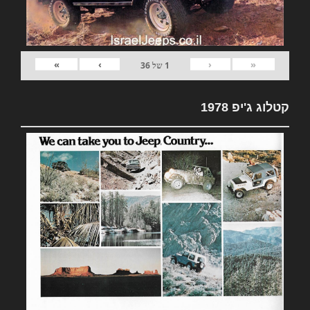
»
›
‹
«
1
של
36
קטלוג ג'יפ 1978