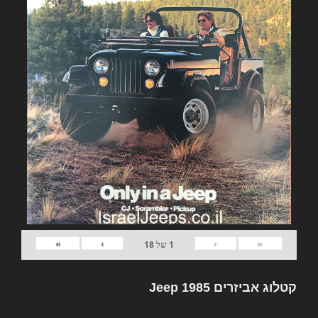
»
›
‹
«
1
של
18
קטלוג אביזרים Jeep 1985