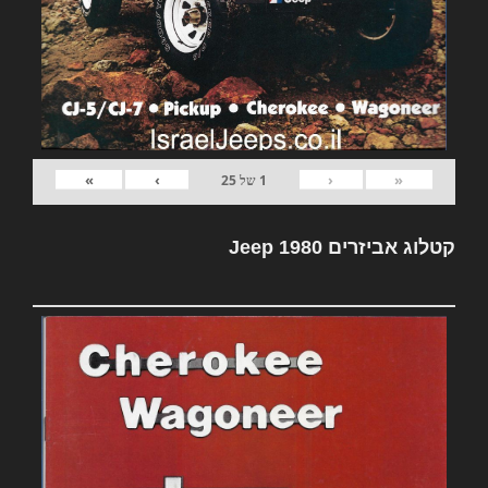
»
›
‹
«
1
של
25
קטלוג אביזרים Jeep 1980