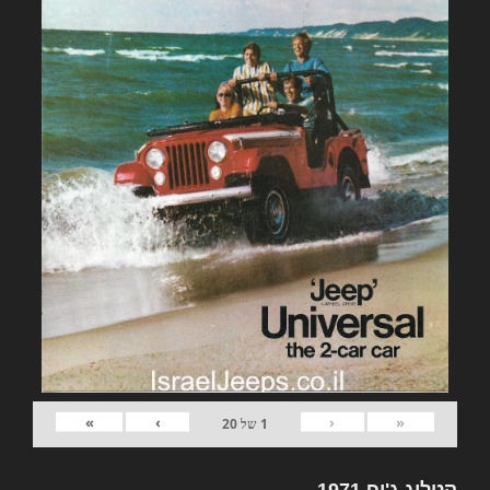
»
›
‹
«
1
של
20