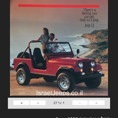
»
›
‹
«
1
של
27