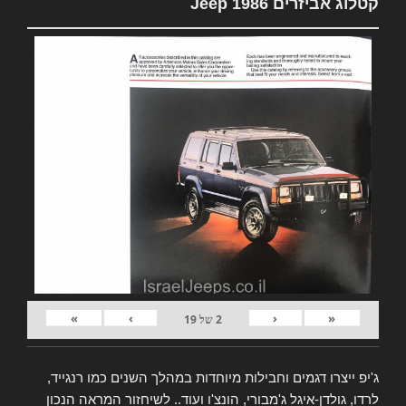
קטלוג אביזרים Jeep 1986
»
›
‹
«
2
של
19
ג'יפ ייצרו דגמים וחבילות מיוחדות במהלך השנים כמו רנגייד,
לרדו, גולדן-איגל ג'מבורי, הונצ'ו ועוד.. לשיחזור המראה הנכון