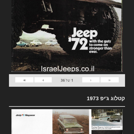
»
›
‹
«
1
של
36
קטלוג ג'יפ 1973