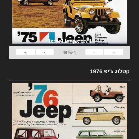
»
›
‹
«
1
של
19
קטלוג ג'יפ 1976