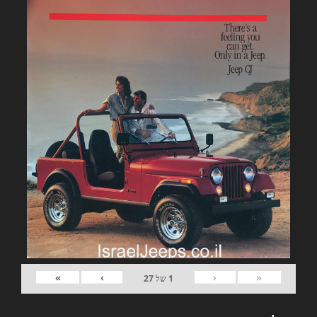
»
›
‹
«
1
של
27