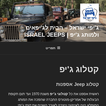
דילוג
לתוכן
ג'יפי ישראל – הבית לג'יפאים
ולמותג ג'יפ | ISRAEL JEEPS
תפריט
קטלוג ג'יפ
קטלוג Jeep אספנות
ראשית אספנו את כל
קטלוגי ג'יפ
משנת 1970 ועד תום תקופת
הבעלות של אמריקן-מוטורס החברה שהפכה את המותג
המופלא הזה לאייקוני וייצרה לאורך השנים את דגמי ג'יפי