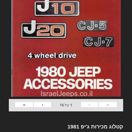
»
›
‹
«
1
של
16
קטלוג מכירות ג'יפ 1981