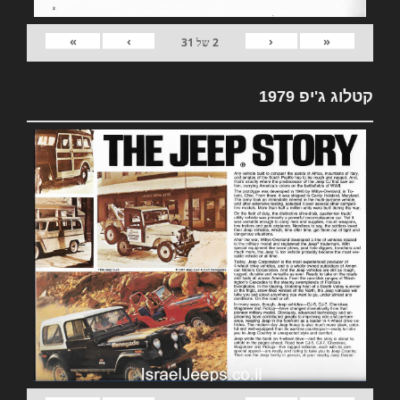
»
›
‹
«
2
של
31
קטלוג ג'יפ 1979