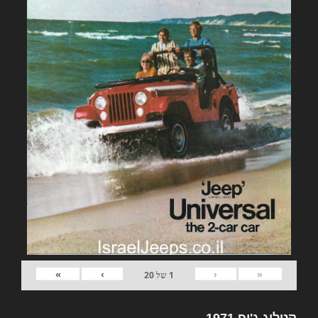
»
›
‹
«
1
של
20