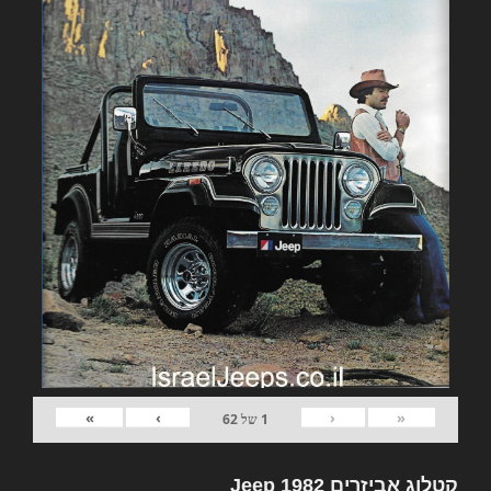
»
›
‹
«
1
של
62
קטלוג אביזרים 1982 Jeep