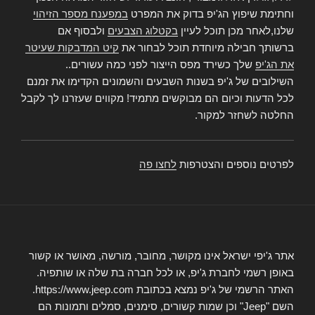
וחתימת שיפוץ הג'יפ בדוק את המפרט
במפענח מספר הזיהוי
שלנו,לאחר מכן תוכל לעיין
בקטלוג הצבעים
ולבסוף אם
ברשותך חבילה מיוחדת תוכל לבחור את
קיט המדבקות שעיטר
את הג'יפ
שלך כשירד מפס הייצור לפני כמה עשורים..
השילובים של ג'יפ בשנות השבעים והשמונים הקדימו את זמנם
לכל הדעות וכיום הם מבוקשים מתמיד! מקווים שעזרנו לך לקבל
החלטה לשחזר למקור.
לפרטים נוספים והצטרפות
לחצו פה
אתר ג'יפי ישראל אינו מקושר, מחובר, מורשה, מאושר או קשור
באופן רשמי לחברת ג'יפ, או לכל חברה בת שלה או שותפיה.
האתר הרשמי של ג'יפ נמצא בכתובת https://www.jeep.com.
השם "Jeep" וכן שמות קשורים, סימנים, סמלים ותמונות הם