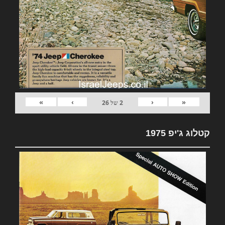
»
›
‹
«
2
של
26
קטלוג ג'יפ 1975