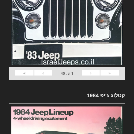
»
›
‹
«
1
של
40
קטלוג ג'יפ 1984