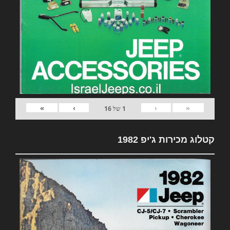
»
›
‹
«
1
של
16
קטלוג מכירות ג'יפ 1982