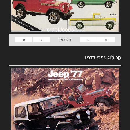
»
›
‹
«
1
של
19
קטלוג ג'יפ 1977