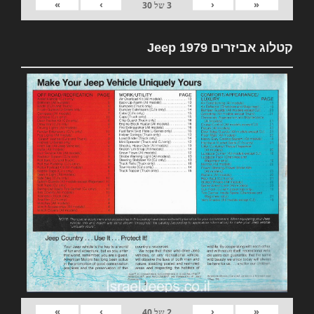
»
›
‹
«
3
של
30
קטלוג אביזרים 1979 Jeep
»
›
‹
«
2
של
40