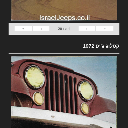
»
›
‹
«
1
של
20
קטלוג ג'יפ 1972