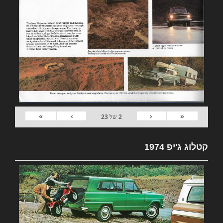
»
›
‹
«
2
של
23
קטלוג ג'יפ 1974