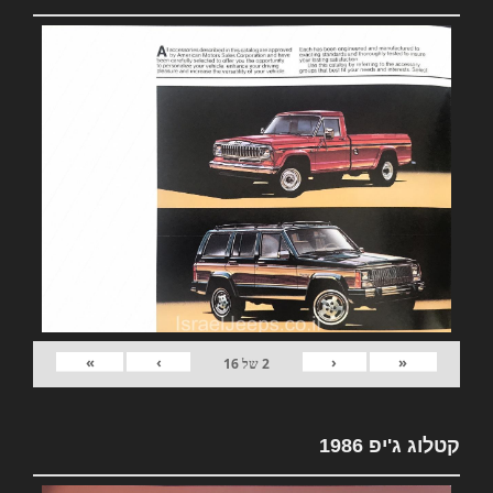
»
›
‹
«
2
של
16
קטלוג ג'יפ 1986