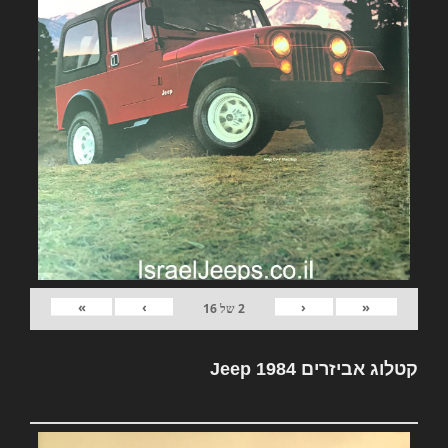
»
›
‹
«
2
של
16
קטלוג אביזרים Jeep 1984