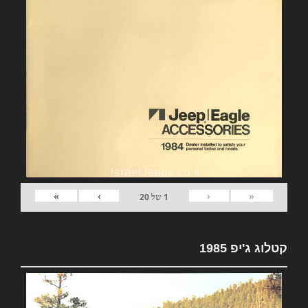
»
›
‹
«
1
של
20
קטלוג ג'יפ 1985