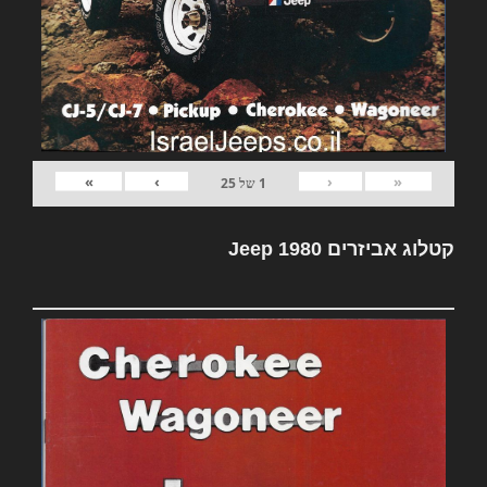
»
›
‹
«
1
של
25
קטלוג אביזרים Jeep 1980