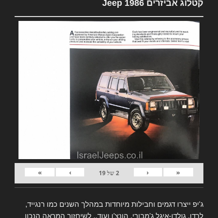
קטלוג אביזרים Jeep 1986
»
›
‹
«
2
של
19
ג'יפ ייצרו דגמים וחבילות מיוחדות במהלך השנים כמו רנגייד,
לרדו, גולדן-איגל ג'מבורי, הונצ'ו ועוד.. לשיחזור המראה הנכון