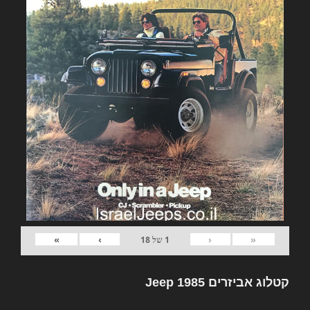
»
›
‹
«
1
של
18
קטלוג אביזרים Jeep 1985