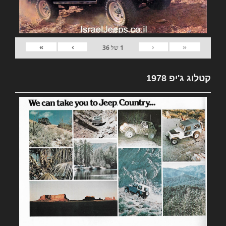
»
›
‹
«
1
של
36
קטלוג ג'יפ 1978