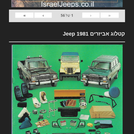
»
›
‹
«
1
של
56
קטלוג אביזרים 1981 Jeep