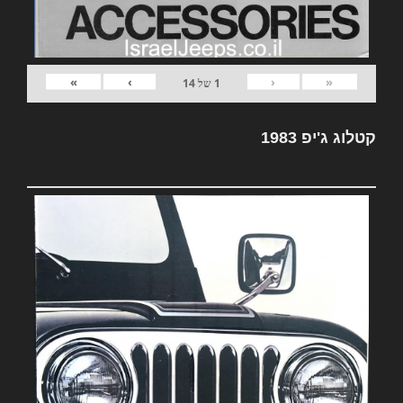
»
›
‹
«
1
של
14
קטלוג ג'יפ 1983