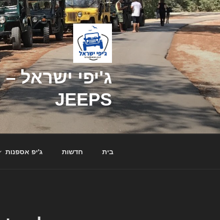
דילוג
לתוכן
JEEPS
בית
חדשות
ג'יפ אספנות