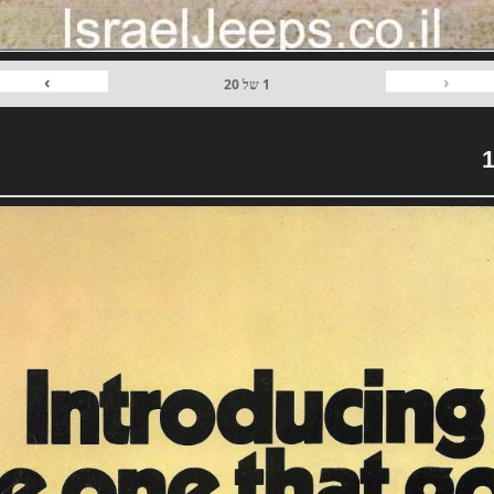
›
‹
1
של
20