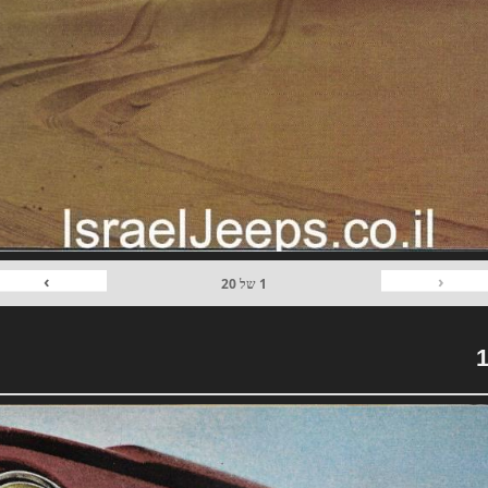
›
‹
1
של
20