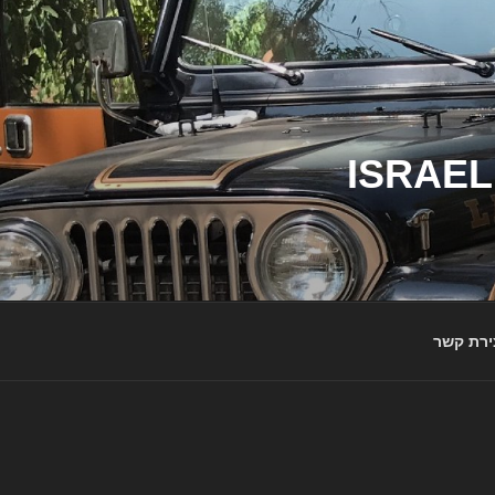
ג'יפי ישראל – הבית לג'יפאים ולמותג ג'יפ | ISRAEL
ירת קשר