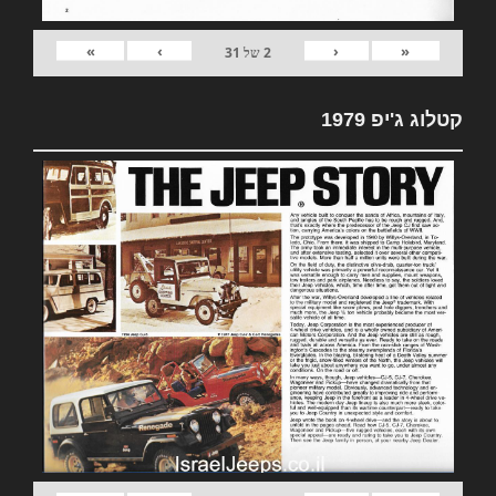
»
›
‹
«
2
של
31
קטלוג ג'יפ 1979