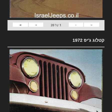
»
›
‹
«
1
של
20
קטלוג ג'יפ 1972