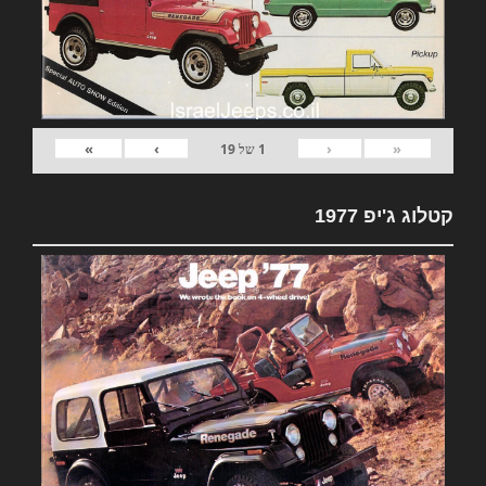
»
›
‹
«
1
של
19
קטלוג ג'יפ 1977