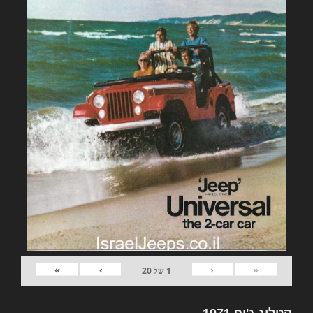
»
›
‹
«
1
של
20