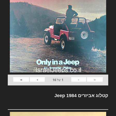
»
›
‹
«
1
של
16
קטלוג אביזרים Jeep 1984