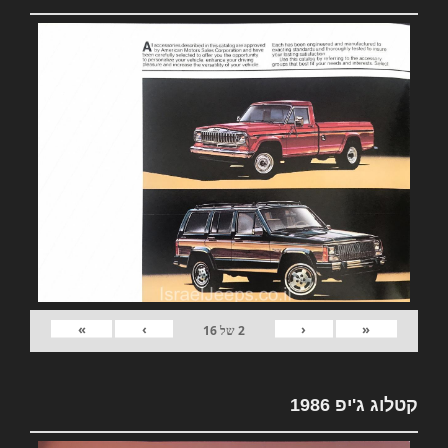
»
›
‹
«
2
של
16
קטלוג ג'יפ 1986