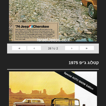
»
›
‹
«
2
של
26
קטלוג ג'יפ 1975