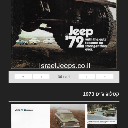
»
›
‹
«
1
של
36
קטלוג ג'יפ 1973