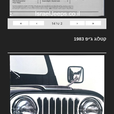
»
›
‹
«
2
של
14
קטלוג ג'יפ 1983