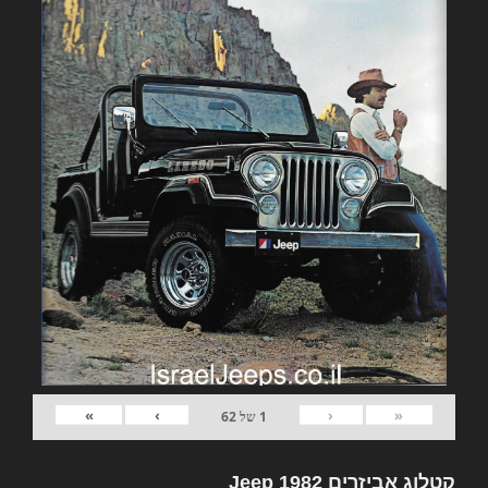
»
›
‹
«
1
של
62
קטלוג אביזרים 1982 Jeep