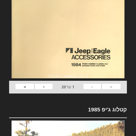
»
›
‹
«
1
של
20
קטלוג ג'יפ 1985