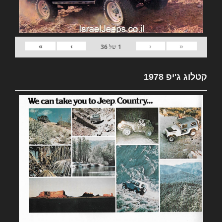
»
›
‹
«
1
של
36
קטלוג ג'יפ 1978