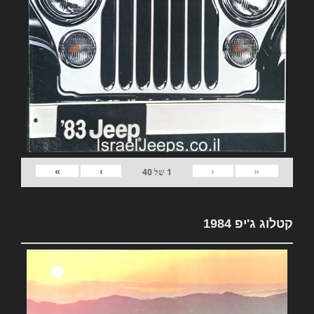
»
›
‹
«
1
של
40
קטלוג ג'יפ 1984