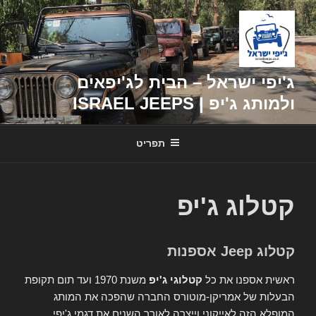
דילוג
לתוכן
ג'יפי ישראל – הבית לג'יפאים
ולמותג ג'יפ | ISRAEL JEEPS
תפריט
קטלוג ג'יפ
קטלוג Jeep אספנות
ראשית אספנו את כל
קטלוגי ג'יפ
משנת 1970 ועד תום תקופת
הבעלות של אמריקן-מוטורס החברה שהפכה את המותג
המופלא הזה לאייקוני וייצרה לאורך השנים את דגמי ג'יפי