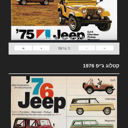
»
›
‹
«
1
של
19
קטלוג ג'יפ 1976