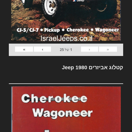
»
›
‹
«
1
של
25
קטלוג אביזרים Jeep 1980