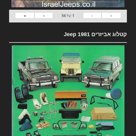
»
›
‹
«
1
של
56
קטלוג אביזרים 1981 Jeep