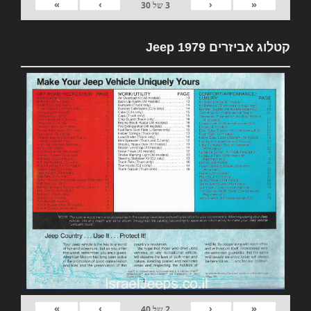
»
›
‹
«
3
של
30
קטלוג אביזרים 1979 Jeep
»
›
‹
«
2
של
40