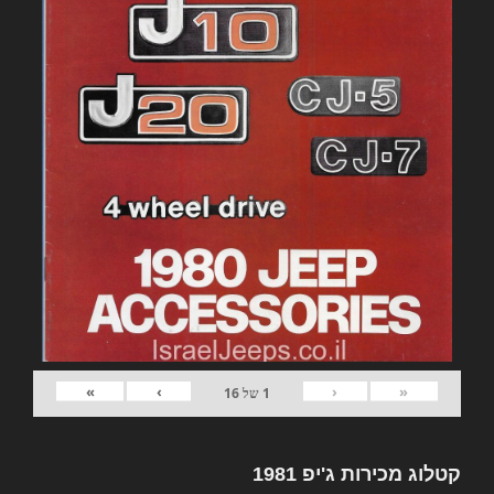
»
›
‹
«
1
של
16
קטלוג מכירות ג'יפ 1981