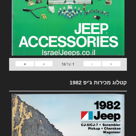
»
›
‹
«
1
של
16
קטלוג מכירות ג'יפ 1982