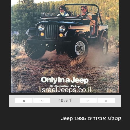
»
›
‹
«
1
של
18
קטלוג אביזרים Jeep 1985