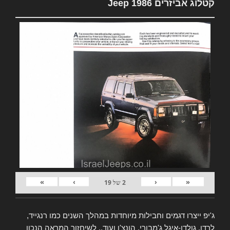
קטלוג אביזרים Jeep 1986
»
›
‹
«
2
של
19
ג'יפ ייצרו דגמים וחבילות מיוחדות במהלך השנים כמו רנגייד,
לרדו, גולדן-איגל ג'מבורי, הונצ'ו ועוד.. לשיחזור המראה הנכון