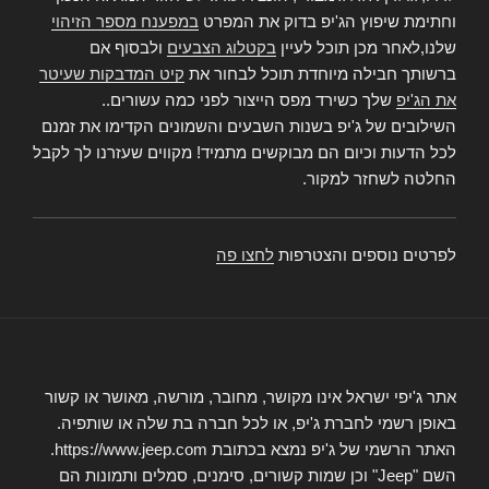
וחתימת שיפוץ הג'יפ בדוק את המפרט
במפענח מספר הזיהוי
שלנו,לאחר מכן תוכל לעיין
בקטלוג הצבעים
ולבסוף אם
ברשותך חבילה מיוחדת תוכל לבחור את
קיט המדבקות שעיטר
את הג'יפ
שלך כשירד מפס הייצור לפני כמה עשורים..
השילובים של ג'יפ בשנות השבעים והשמונים הקדימו את זמנם
לכל הדעות וכיום הם מבוקשים מתמיד! מקווים שעזרנו לך לקבל
החלטה לשחזר למקור.
לפרטים נוספים והצטרפות
לחצו פה
אתר ג'יפי ישראל אינו מקושר, מחובר, מורשה, מאושר או קשור
באופן רשמי לחברת ג'יפ, או לכל חברה בת שלה או שותפיה.
האתר הרשמי של ג'יפ נמצא בכתובת https://www.jeep.com.
השם "Jeep" וכן שמות קשורים, סימנים, סמלים ותמונות הם