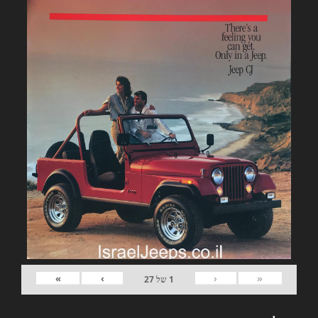
»
›
‹
«
1
של
27