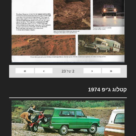
»
›
‹
«
2
של
23
קטלוג ג'יפ 1974