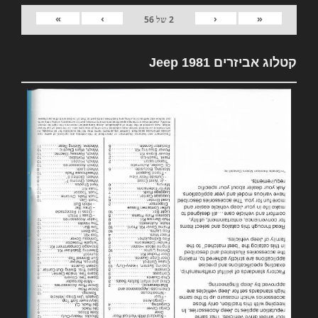
»
›
‹
«
2
של
56
קטלוג אביזרים 1981 Jeep