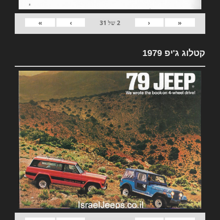
»
›
‹
«
2
של
31
קטלוג ג'יפ 1979