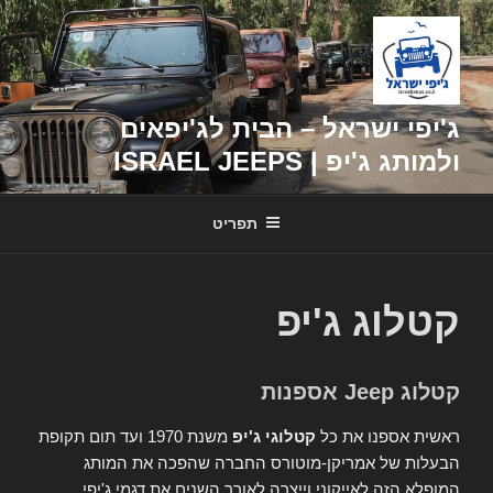
דילוג
לתוכן
ג'יפי ישראל – הבית לג'יפאים
ולמותג ג'יפ | ISRAEL JEEPS
תפריט
קטלוג ג'יפ
קטלוג Jeep אספנות
ראשית אספנו את כל
קטלוגי ג'יפ
משנת 1970 ועד תום תקופת
הבעלות של אמריקן-מוטורס החברה שהפכה את המותג
המופלא הזה לאייקוני וייצרה לאורך השנים את דגמי ג'יפי