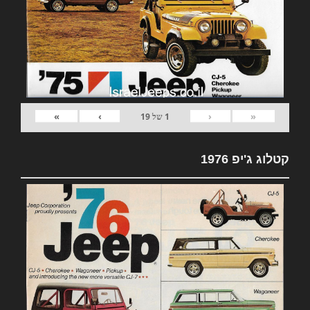
»
›
‹
«
1
של
19
קטלוג ג'יפ 1976