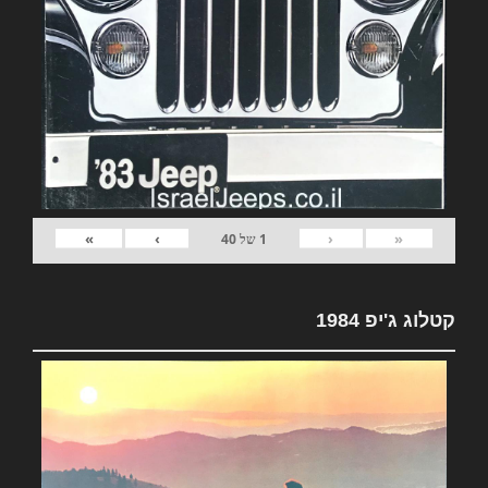
»
›
‹
«
1
של
40
קטלוג ג'יפ 1984