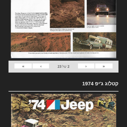
»
›
‹
«
2
של
23
קטלוג ג'יפ 1974