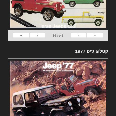
»
›
‹
«
1
של
19
קטלוג ג'יפ 1977