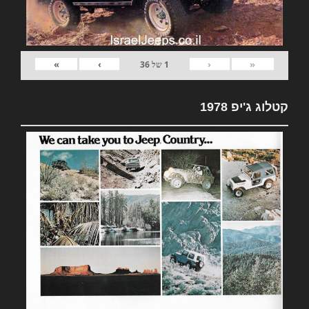
»
›
‹
«
1
של
36
קטלוג ג'יפ 1978