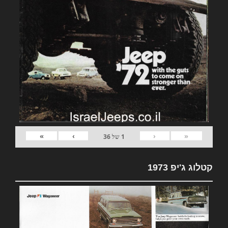
»
›
‹
«
1
של
36
קטלוג ג'יפ 1973