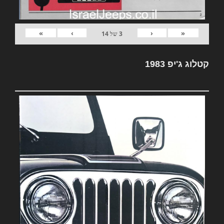
»
›
‹
«
3
של
14
קטלוג ג'יפ 1983