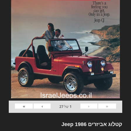
»
›
‹
«
1
של
27
קטלוג אביזרים Jeep 1986