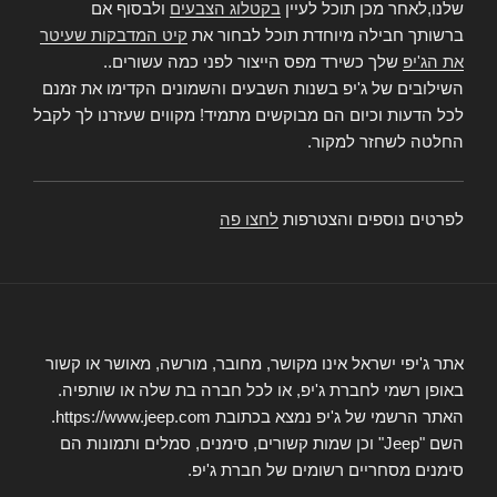
שלנו,לאחר מכן תוכל לעיין
בקטלוג הצבעים
ולבסוף אם
ברשותך חבילה מיוחדת תוכל לבחור את
קיט המדבקות שעיטר
את הג'יפ
שלך כשירד מפס הייצור לפני כמה עשורים..
השילובים של ג'יפ בשנות השבעים והשמונים הקדימו את זמנם
לכל הדעות וכיום הם מבוקשים מתמיד! מקווים שעזרנו לך לקבל
החלטה לשחזר למקור.
לפרטים נוספים והצטרפות
לחצו פה
אתר ג'יפי ישראל אינו מקושר, מחובר, מורשה, מאושר או קשור
באופן רשמי לחברת ג'יפ, או לכל חברה בת שלה או שותפיה.
האתר הרשמי של ג'יפ נמצא בכתובת https://www.jeep.com.
השם "Jeep" וכן שמות קשורים, סימנים, סמלים ותמונות הם
סימנים מסחריים רשומים של חברת ג'יפ.