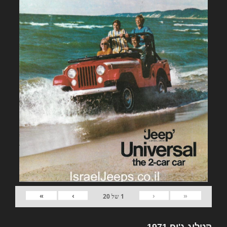
»
›
‹
«
1
של
20