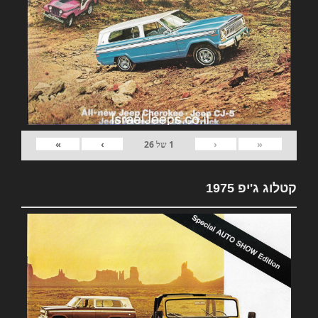
»
›
‹
«
1
של
26
קטלוג ג'יפ 1975