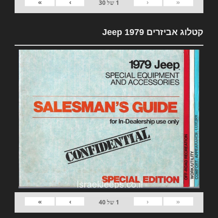
»
›
‹
«
1
של
30
קטלוג אביזרים 1979 Jeep
»
›
‹
«
1
של
40