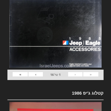
»
›
‹
«
1
של
16
קטלוג ג'יפ 1986