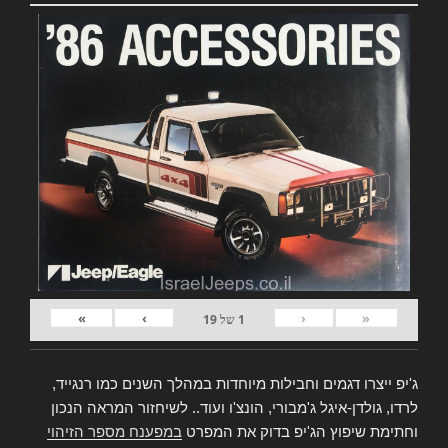
»
›
‹
«
1
של
19
ג'יפ ייצרו דגמים וחבילות מיוחדות במהלך השנים כמו רנגייד,
לרדו, גולדן-איגל ג'מבורי, הונצ'ו ועוד.. לשיחזור המראה הנכון
וחתימת שיפוץ הג'יפ בדוק את המפרט
במפענח מספר הזיהוי