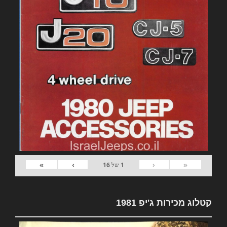
»
›
‹
«
1
של
16
קטלוג מכירות ג'יפ 1981