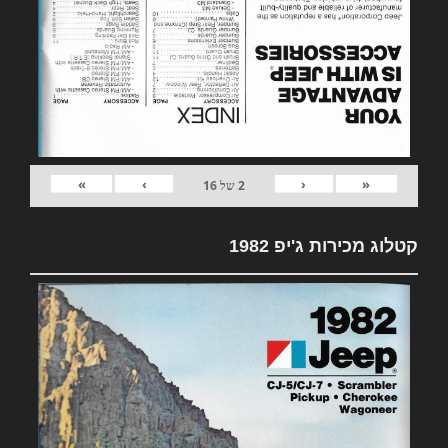
»
›
‹
«
2
של
16
קטלוג מכירות ג'יפ 1982