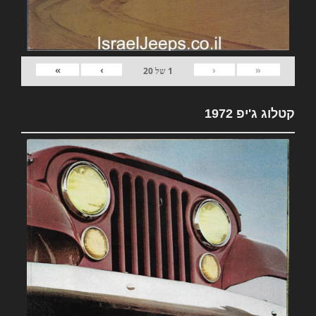
»
›
‹
«
1
של
20
קטלוג ג'יפ 1972