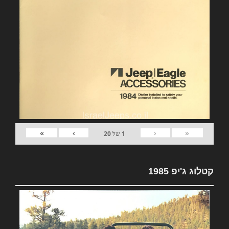
»
›
‹
«
1
של
20
קטלוג ג'יפ 1985