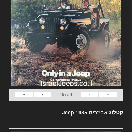
»
›
‹
«
1
של
18
קטלוג אביזרים Jeep 1985