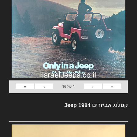
»
›
‹
«
1
של
16
קטלוג אביזרים Jeep 1984