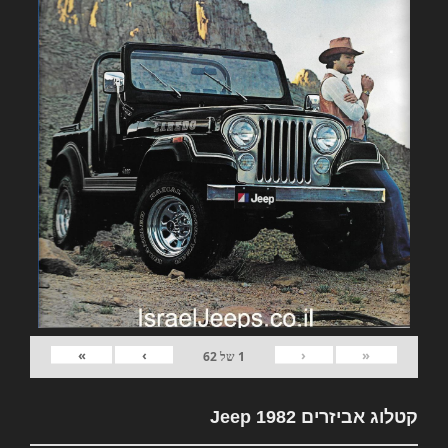
»
›
‹
«
1
של
62
קטלוג אביזרים 1982 Jeep