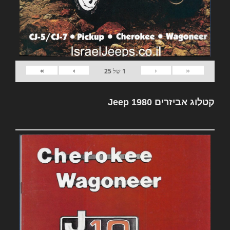
»
›
‹
«
1
של
25
קטלוג אביזרים Jeep 1980