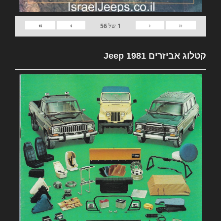
»
›
‹
«
1
של
56
קטלוג אביזרים 1981 Jeep