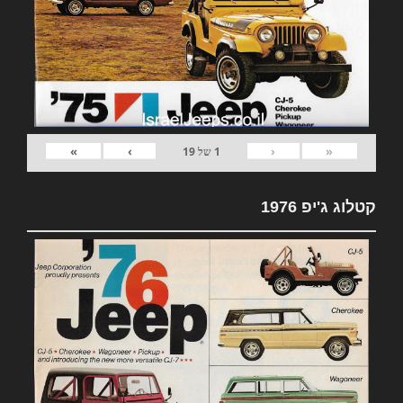
»
›
‹
«
1
של
19
קטלוג ג'יפ 1976