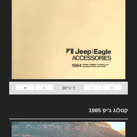
»
›
‹
«
1
של
20
קטלוג ג'יפ 1985