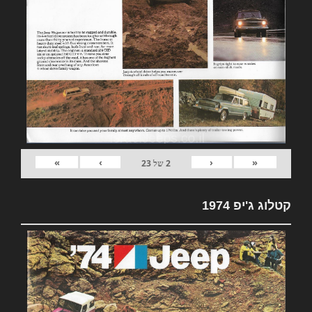
»
›
‹
«
2
של
23
קטלוג ג'יפ 1974