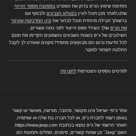
וחתימת שיפוץ הג'יפ בדוק את המפרט
במפענח מספר הזיהוי
שלנו,לאחר מכן תוכל לעיין
בקטלוג הצבעים
ולבסוף אם
ברשותך חבילה מיוחדת תוכל לבחור את
קיט המדבקות שעיטר
את הג'יפ
שלך כשירד מפס הייצור לפני כמה עשורים..
השילובים של ג'יפ בשנות השבעים והשמונים הקדימו את זמנם
לכל הדעות וכיום הם מבוקשים מתמיד! מקווים שעזרנו לך לקבל
החלטה לשחזר למקור.
לפרטים נוספים והצטרפות
לחצו פה
אתר ג'יפי ישראל אינו מקושר, מחובר, מורשה, מאושר או קשור
באופן רשמי לחברת ג'יפ, או לכל חברה בת שלה או שותפיה.
האתר הרשמי של ג'יפ נמצא בכתובת https://www.jeep.com.
השם "Jeep" וכן שמות קשורים, סימנים, סמלים ותמונות הם