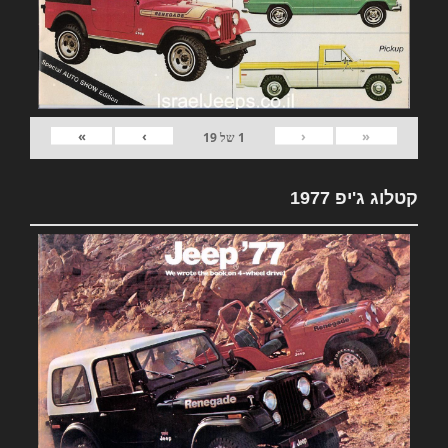
»
›
‹
«
1
של
19
קטלוג ג'יפ 1977