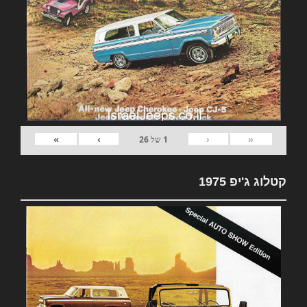
»
›
‹
«
1
של
26
קטלוג ג'יפ 1975