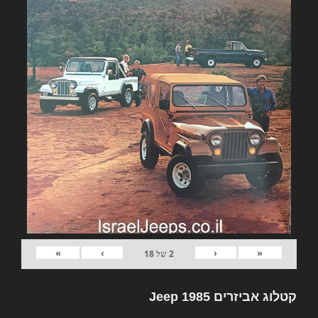
»
›
‹
«
2
של
18
קטלוג אביזרים Jeep 1985