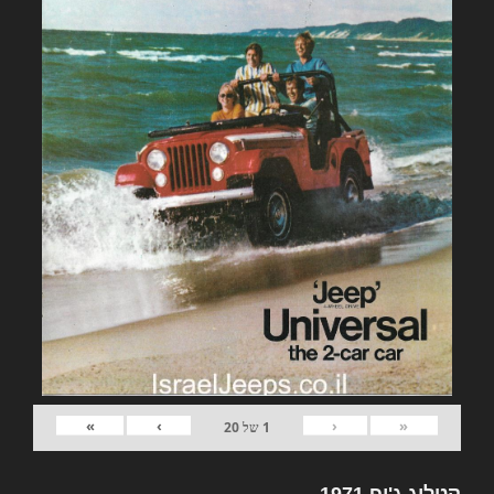
»
›
‹
«
1
של
20