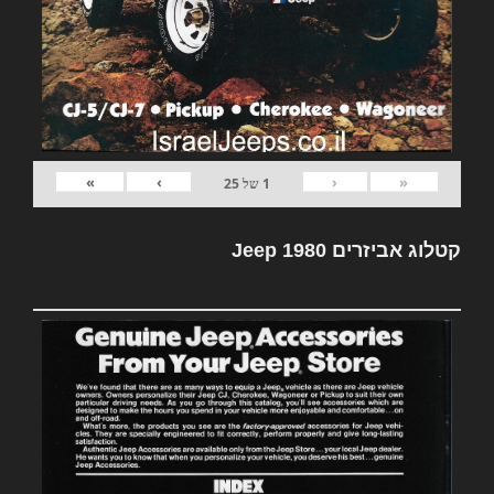
»
›
‹
«
1
של
25
קטלוג אביזרים Jeep 1980