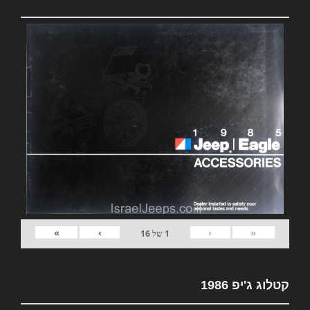
»
›
‹
«
1
של
16
קטלוג ג'יפ 1986