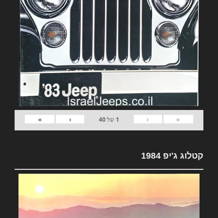
»
›
‹
«
1
של
40
קטלוג ג'יפ 1984