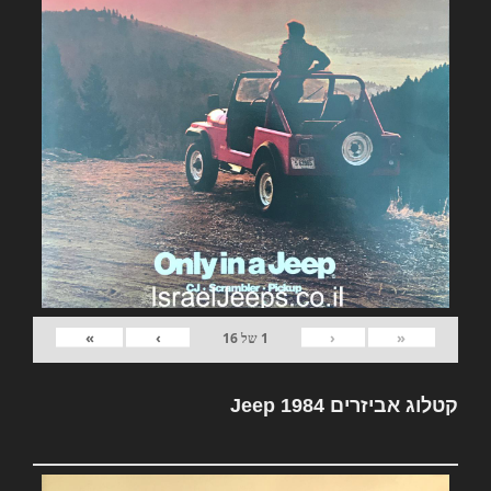
»
›
‹
«
1
של
16
קטלוג אביזרים Jeep 1984