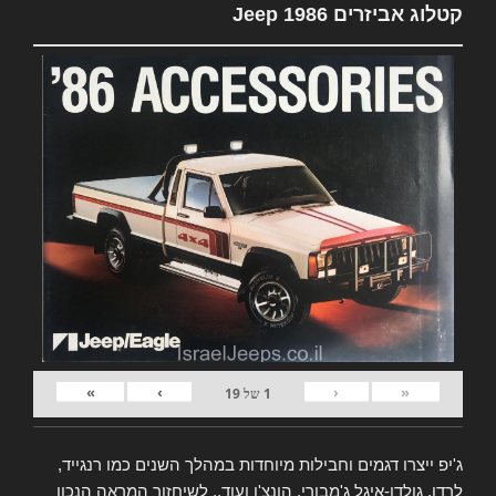
קטלוג אביזרים Jeep 1986
»
›
‹
«
1
של
19
ג'יפ ייצרו דגמים וחבילות מיוחדות במהלך השנים כמו רנגייד,
לרדו, גולדן-איגל ג'מבורי, הונצ'ו ועוד.. לשיחזור המראה הנכון