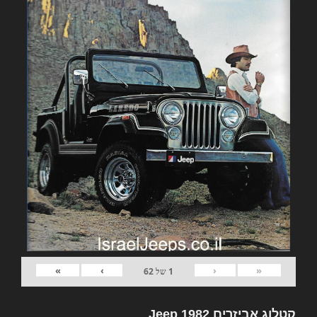
»
›
‹
«
1
של
62
קטלוג אביזרים 1982 Jeep