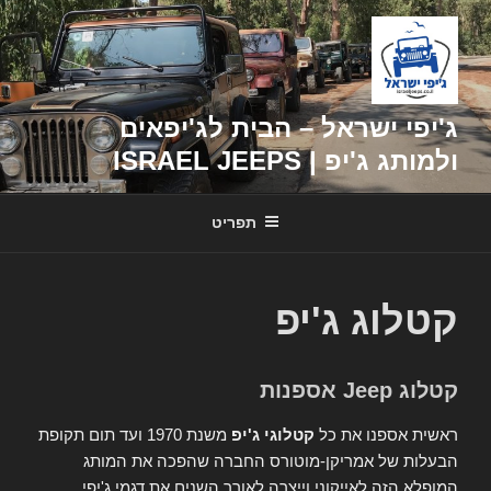
דילוג
לתוכן
ג'יפי ישראל – הבית לג'יפאים
ולמותג ג'יפ | ISRAEL JEEPS
תפריט
קטלוג ג'יפ
קטלוג Jeep אספנות
ראשית אספנו את כל
קטלוגי ג'יפ
משנת 1970 ועד תום תקופת
הבעלות של אמריקן-מוטורס החברה שהפכה את המותג
המופלא הזה לאייקוני וייצרה לאורך השנים את דגמי ג'יפי