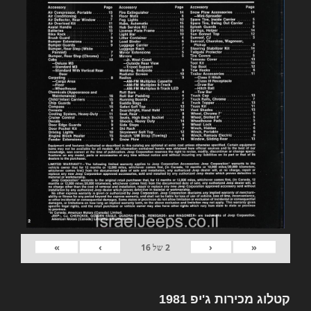
»
›
‹
«
2
של
16
קטלוג מכירות ג'יפ 1981