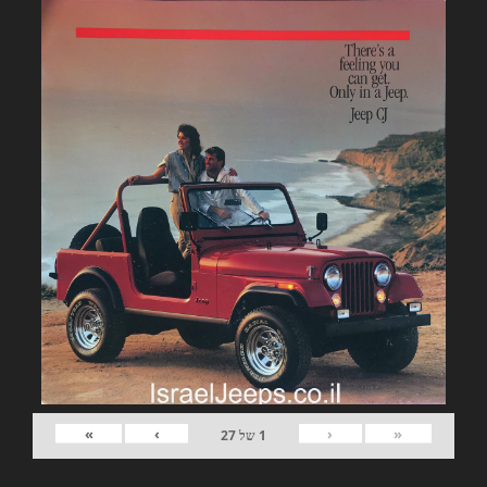
»
›
‹
«
1
של
27