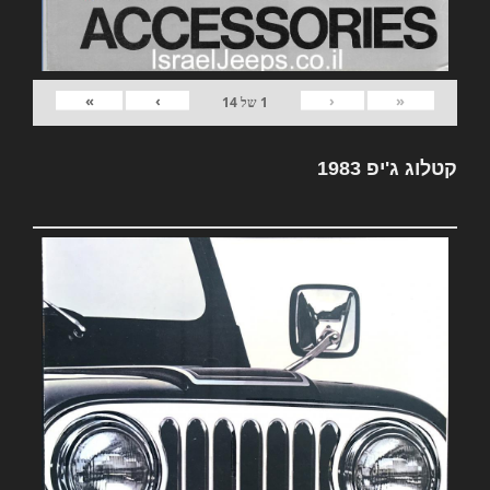
»
›
‹
«
1
של
14
קטלוג ג'יפ 1983