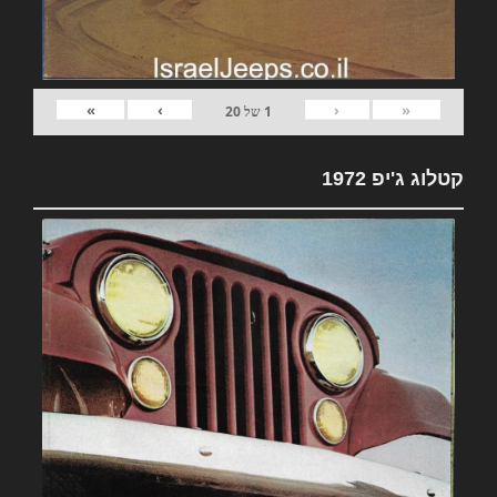
»
›
‹
«
1
של
20
קטלוג ג'יפ 1972