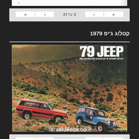
»
›
‹
«
2
של
31
קטלוג ג'יפ 1979