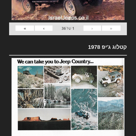
»
›
‹
«
1
של
36
קטלוג ג'יפ 1978