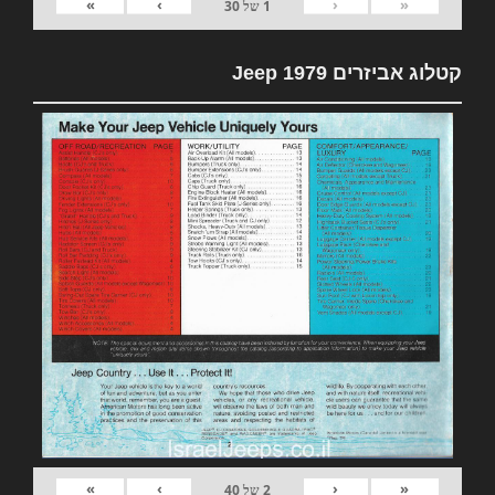
»
›
‹
«
1
של
30
קטלוג אביזרים 1979 Jeep
»
›
‹
«
2
של
40