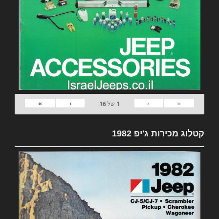
»
›
‹
«
1
של
16
קטלוג מכירות ג'יפ 1982