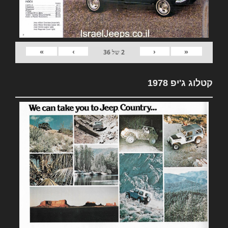
»
›
‹
«
2
של
36
קטלוג ג'יפ 1978