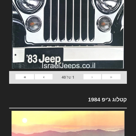
»
›
‹
«
1
של
40
קטלוג ג'יפ 1984