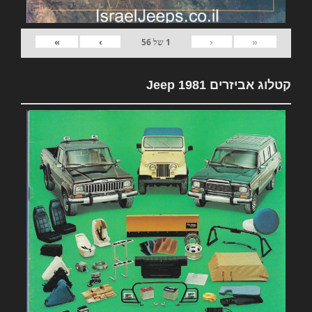
»
›
‹
«
1
של
56
קטלוג אביזרים 1981 Jeep