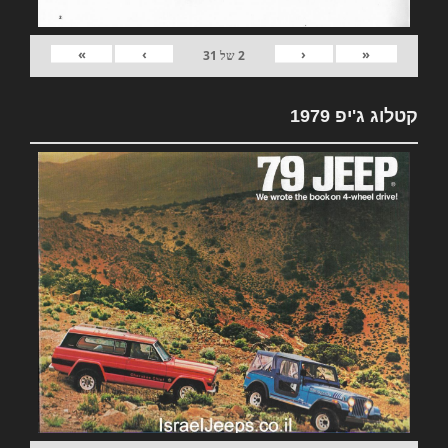
»
›
‹
«
2
של
31
קטלוג ג'יפ 1979