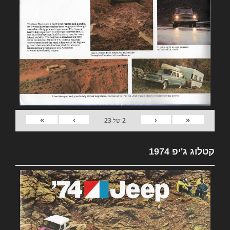
»
›
‹
«
2
של
23
קטלוג ג'יפ 1974