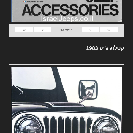
»
›
‹
«
1
של
14
קטלוג ג'יפ 1983