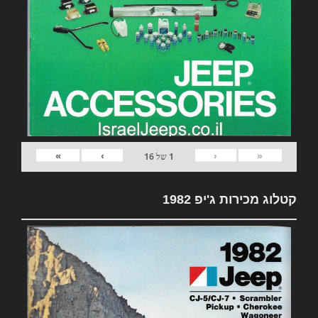
»
›
‹
«
1
של
16
קטלוג מכירות ג'יפ 1982