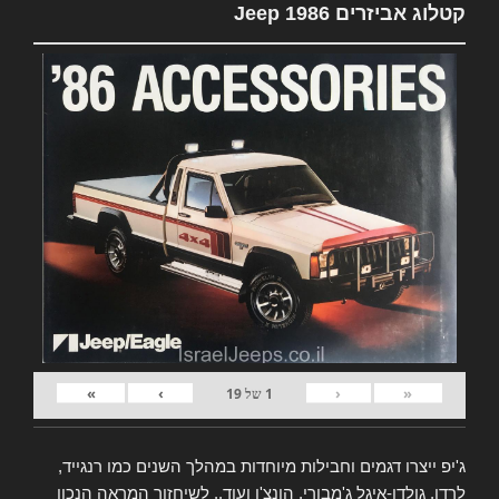
קטלוג אביזרים Jeep 1986
»
›
‹
«
1
של
19
ג'יפ ייצרו דגמים וחבילות מיוחדות במהלך השנים כמו רנגייד,
לרדו, גולדן-איגל ג'מבורי, הונצ'ו ועוד.. לשיחזור המראה הנכון