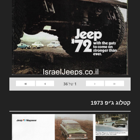
»
›
‹
«
1
של
36
קטלוג ג'יפ 1973