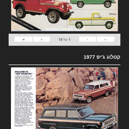
»
›
‹
«
1
של
19
קטלוג ג'יפ 1977