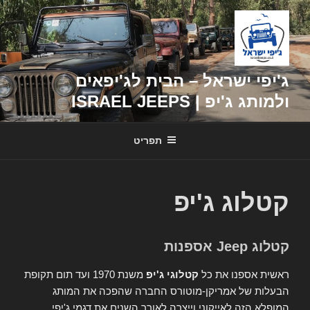
דילוג
לתוכן
ג'יפי ישראל – הבית לג'יפאים
ולמותג ג'יפ | ISRAEL JEEPS
תפריט
קטלוג ג'יפ
קטלוג Jeep אספנות
ראשית אספנו את כל
קטלוגי ג'יפ
משנת 1970 ועד תום תקופת
הבעלות של אמריקן-מוטורס החברה שהפכה את המותג
המופלא הזה לאייקוני וייצרה לאורך השנים את דגמי ג'יפי