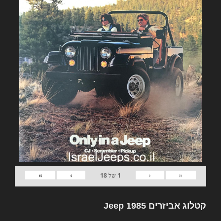
»
›
‹
«
1
של
18
קטלוג אביזרים Jeep 1985