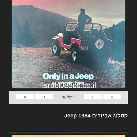
»
›
‹
«
1
של
16
קטלוג אביזרים Jeep 1984