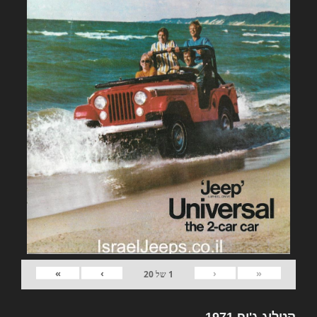
»
›
‹
«
1
של
20