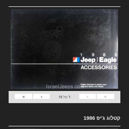
»
›
‹
«
1
של
16
קטלוג ג'יפ 1986