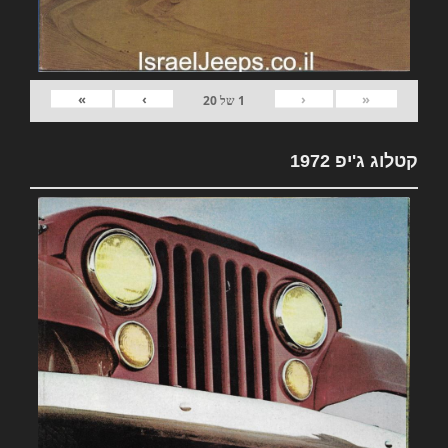
»
›
‹
«
1
של
20
קטלוג ג'יפ 1972