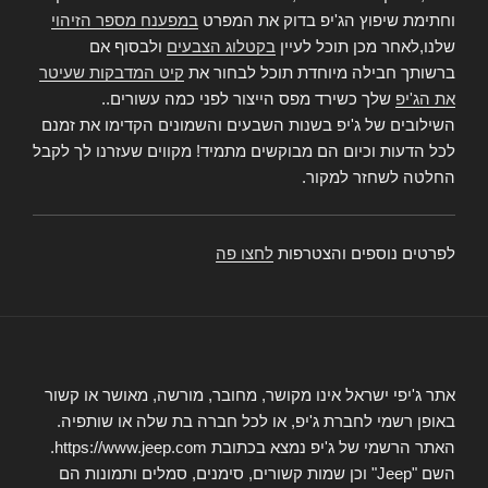
וחתימת שיפוץ הג'יפ בדוק את המפרט
במפענח מספר הזיהוי
שלנו,לאחר מכן תוכל לעיין
בקטלוג הצבעים
ולבסוף אם
ברשותך חבילה מיוחדת תוכל לבחור את
קיט המדבקות שעיטר
את הג'יפ
שלך כשירד מפס הייצור לפני כמה עשורים..
השילובים של ג'יפ בשנות השבעים והשמונים הקדימו את זמנם
לכל הדעות וכיום הם מבוקשים מתמיד! מקווים שעזרנו לך לקבל
החלטה לשחזר למקור.
לפרטים נוספים והצטרפות
לחצו פה
אתר ג'יפי ישראל אינו מקושר, מחובר, מורשה, מאושר או קשור
באופן רשמי לחברת ג'יפ, או לכל חברה בת שלה או שותפיה.
האתר הרשמי של ג'יפ נמצא בכתובת https://www.jeep.com.
השם "Jeep" וכן שמות קשורים, סימנים, סמלים ותמונות הם