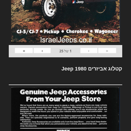
»
›
‹
«
1
של
25
קטלוג אביזרים Jeep 1980