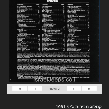
»
›
‹
«
2
של
16
קטלוג מכירות ג'יפ 1981