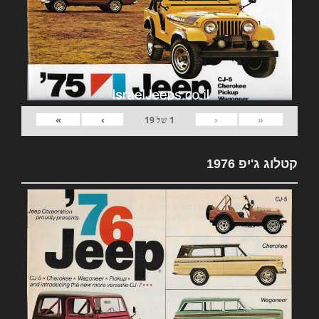
»
›
‹
«
1
של
19
קטלוג ג'יפ 1976