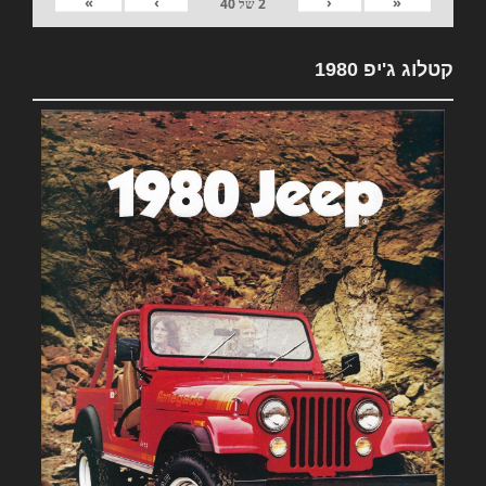
»
›
‹
«
2
של
40
קטלוג ג'יפ 1980