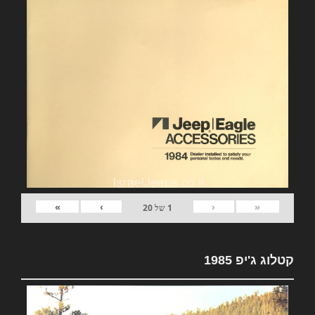
»
›
‹
«
1
של
20
קטלוג ג'יפ 1985