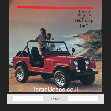
»
›
‹
«
1
של
27