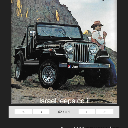
»
›
‹
«
1
של
62