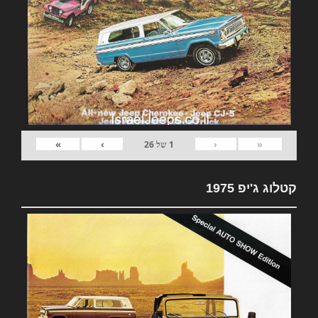
»
›
‹
«
1
של
26
קטלוג ג'יפ 1975