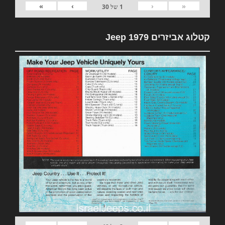
»
›
‹
«
1
של
30
קטלוג אביזרים 1979 Jeep