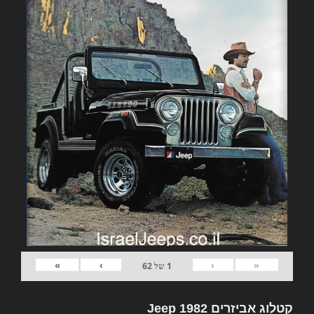
»
›
‹
«
1
של
62
קטלוג אביזרים 1982 Jeep