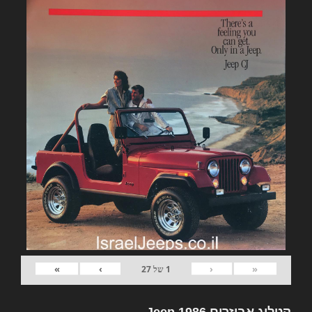
»
›
‹
«
1
של
27
קטלוג אביזרים Jeep 1986