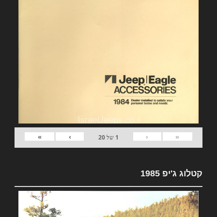
»
›
‹
«
1
של
20
קטלוג ג'יפ 1985