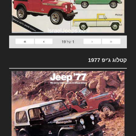
»
›
‹
«
1
של
19
קטלוג ג'יפ 1977