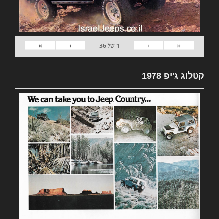
»
›
‹
«
1
של
36
קטלוג ג'יפ 1978