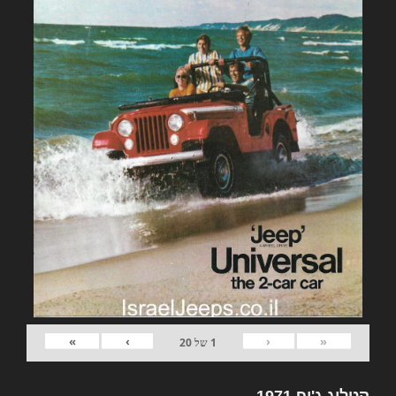
»
›
‹
«
1
של
20