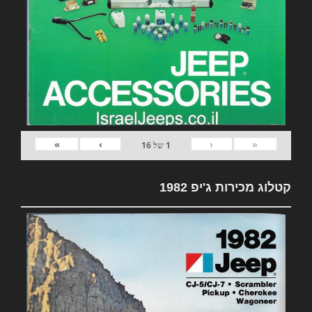
»
›
‹
«
1
של
16
קטלוג מכירות ג'יפ 1982