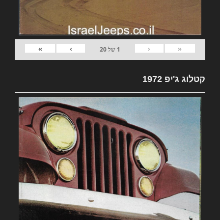
»
›
‹
«
1
של
20
קטלוג ג'יפ 1972