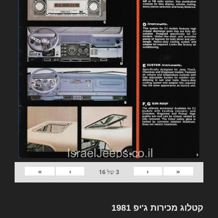
»
›
‹
«
3
של
16
קטלוג מכירות ג'יפ 1981