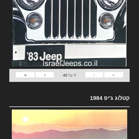
»
›
‹
«
1
של
40
קטלוג ג'יפ 1984