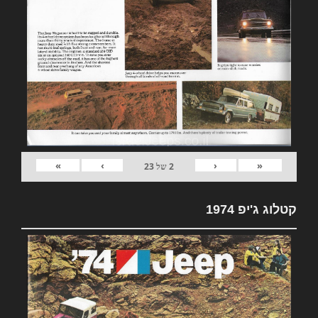
»
›
‹
«
2
של
23
קטלוג ג'יפ 1974