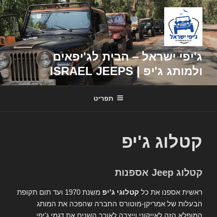
דילוג
לתוכן
ג'יפי ישראל – הבית לג'יפאים
ולמותג ג'יפ | ISRAEL JEEPS
תפריט
קטלוג ג'יפ
קטלוג Jeep אספנות
ראשית אספנו את כל
קטלוגי ג'יפ
משנת 1970 ועד תום תקופת
הבעלות של אמריקן-מוטורס החברה שהפכה את המותג
המופלא הזה לאייקוני וייצרה לאורך השנים את דגמי ג'יפי