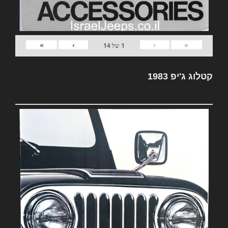
»
›
‹
«
1
של
14
קטלוג ג'יפ 1983