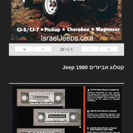
»
›
‹
«
1
של
25
קטלוג אביזרים Jeep 1980