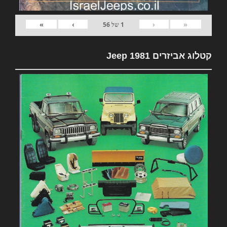
»
›
‹
«
1
של
56
קטלוג אביזרים 1981 Jeep