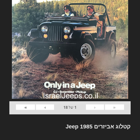
»
›
‹
«
1
של
18
קטלוג אביזרים Jeep 1985