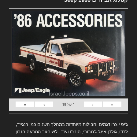
»
›
‹
«
1
של
19
ג'יפ ייצרו דגמים וחבילות מיוחדות במהלך השנים כמו רנגייד,
לרדו, גולדן-איגל ג'מבורי, הונצ'ו ועוד.. לשיחזור המראה הנכון