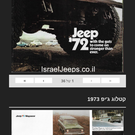
»
›
‹
«
1
של
36
קטלוג ג'יפ 1973