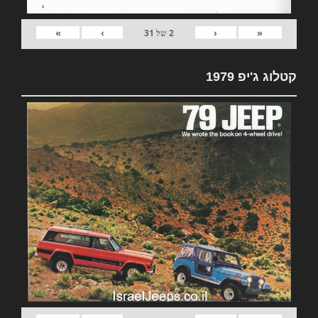
»
›
‹
«
2
של
31
קטלוג ג'יפ 1979