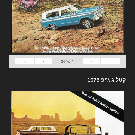
»
›
‹
«
1
של
26
קטלוג ג'יפ 1975