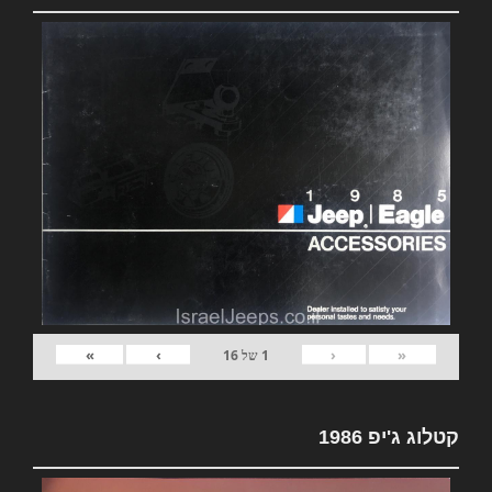
»
›
‹
«
1
של
16
קטלוג ג'יפ 1986