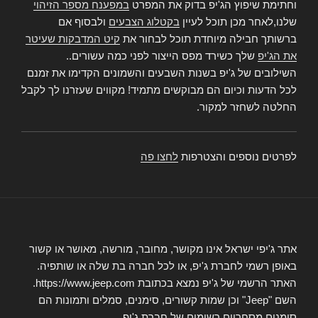
וחתימת שיפוץ הג'יפ בדוק את המפרט
במפענח מספר הזיהוי
שלנו,לאחר מכן תוכל לעיין
בקטלוג הצבעים
ולבסוף אם
ברשותך חבילה מיוחדת תוכל לבחור את
קיט המדבקות שעיטר
את הג'יפ
שלך כשירד מפס הייצור לפני כמה עשורים..
השילובים של ג'יפ בשנות השבעים והשמונים הקדימו את זמנם
לכל הדעות וכיום הם מבוקשים מתמיד! מקווים שעזרנו לך לקבל
החלטה לשחזר למקור.
לפרטים נוספים והצטרפות
לחצו פה
אתר ג'יפי ישראל אינו מקושר, מחובר, מורשה, מאושר או קשור
באופן רשמי לחברת ג'יפ, או לכל חברה בת שלה או שותפיה.
האתר הרשמי של ג'יפ נמצא בכתובת https://www.jeep.com.
השם "Jeep" וכן שמות קשורים, סימנים, סמלים ותמונות הם
סימנים מסחריים רשומים של חברת ג'יפ.