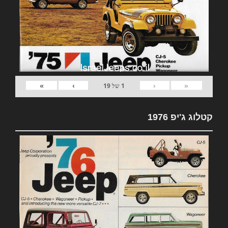
»
›
‹
«
1
של
19
קטלוג ג'יפ 1976