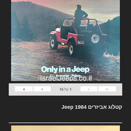
»
›
‹
«
1
של
16
קטלוג אביזרים Jeep 1984