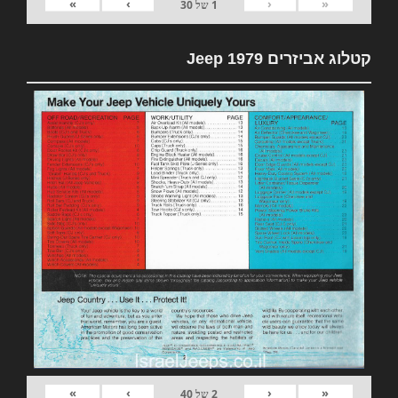
»
›
‹
«
1
של
30
קטלוג אביזרים 1979 Jeep
»
›
‹
«
2
של
40