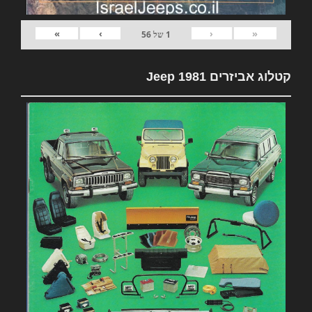
»
›
‹
«
1
של
56
קטלוג אביזרים 1981 Jeep