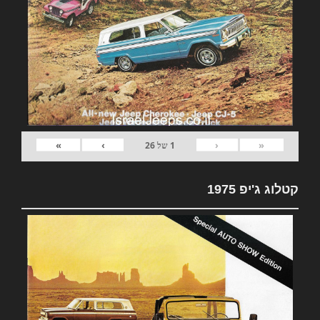
»
›
‹
«
1
של
26
קטלוג ג'יפ 1975