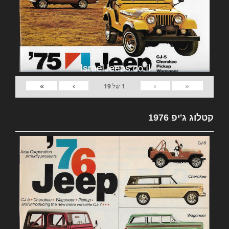
»
›
‹
«
1
של
19
קטלוג ג'יפ 1976