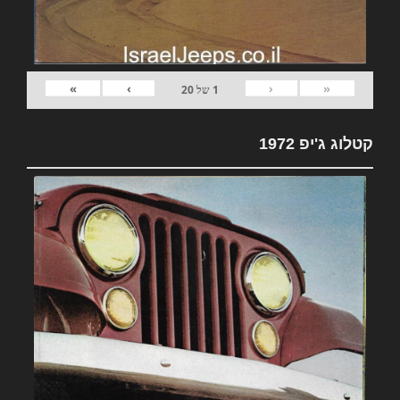
»
›
‹
«
1
של
20
קטלוג ג'יפ 1972