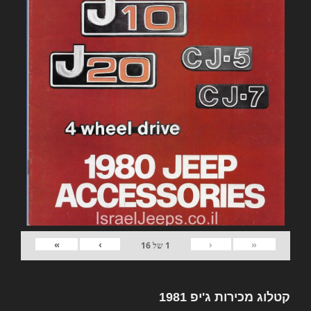
»
›
‹
«
1
של
16
קטלוג מכירות ג'יפ 1981