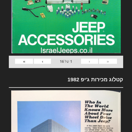
»
›
‹
«
1
של
16
קטלוג מכירות ג'יפ 1982