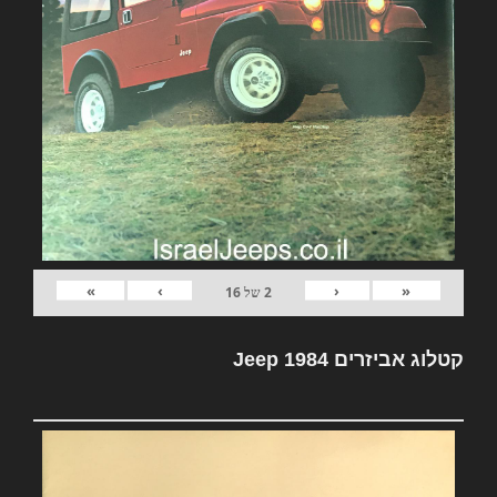
»
›
‹
«
2
של
16
קטלוג אביזרים Jeep 1984