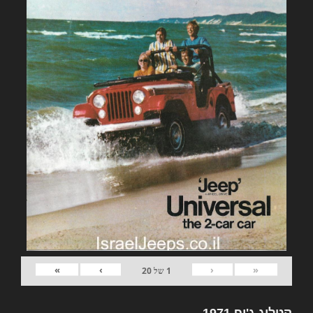
»
›
‹
«
1
של
20