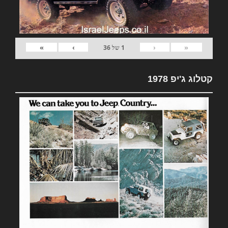
»
›
‹
«
1
של
36
קטלוג ג'יפ 1978