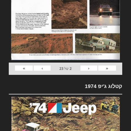
»
›
‹
«
2
של
23
קטלוג ג'יפ 1974