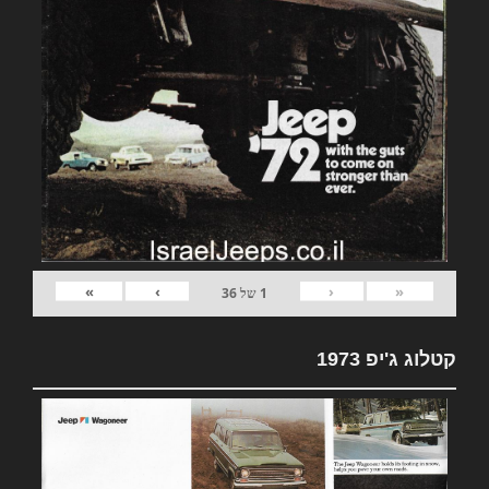
»
›
‹
«
1
של
36
קטלוג ג'יפ 1973