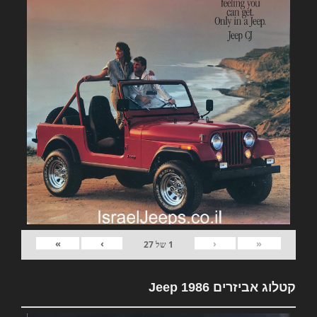
»
›
‹
«
1
של
27
קטלוג אביזרים Jeep 1986