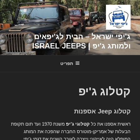
דילוג
לתוכן
ג'יפי ישראל – הבית לג'יפאים
ולמותג ג'יפ | ISRAEL JEEPS
תפריט
קטלוג ג'יפ
קטלוג Jeep אספנות
ראשית אספנו את כל
קטלוגי ג'יפ
משנת 1970 ועד תום תקופת
הבעלות של אמריקן-מוטורס החברה שהפכה את המותג
המופלא הזה לאייקוני וייצרה לאורך השנים את דגמי ג'יפי