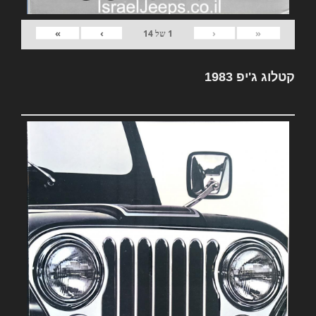
»
›
‹
«
1
של
14
קטלוג ג'יפ 1983