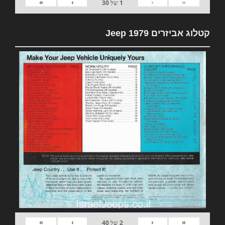
»
›
‹
«
1
של
30
קטלוג אביזרים 1979 Jeep
»
›
‹
«
2
של
40