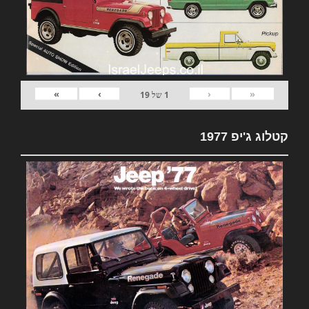
»
›
‹
«
1
של
19
קטלוג ג'יפ 1977