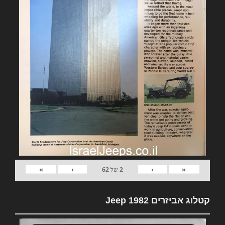
»
›
‹
«
2
של
62
קטלוג אביזרים 1982 Jeep