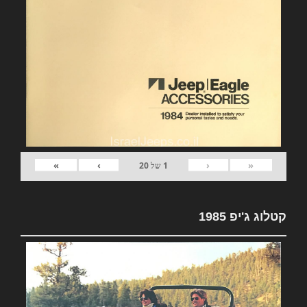
»
›
‹
«
1
של
20
קטלוג ג'יפ 1985