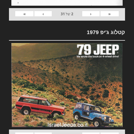
»
›
‹
«
2
של
31
קטלוג ג'יפ 1979