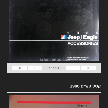
»
›
‹
«
1
של
16
קטלוג ג'יפ 1986