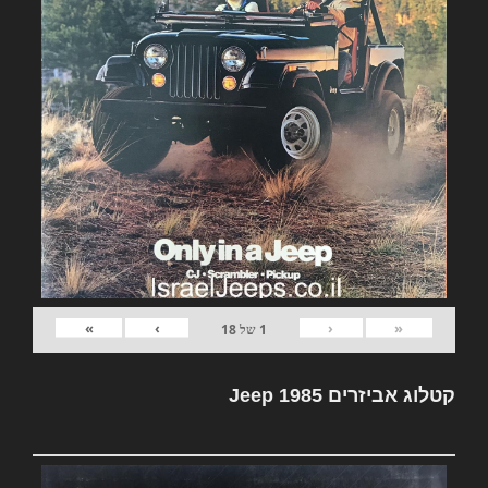
»
›
‹
«
1
של
18
קטלוג אביזרים Jeep 1985