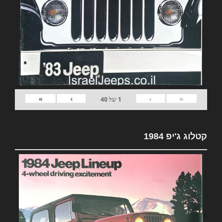
»
›
‹
«
1
של
40
קטלוג ג'יפ 1984