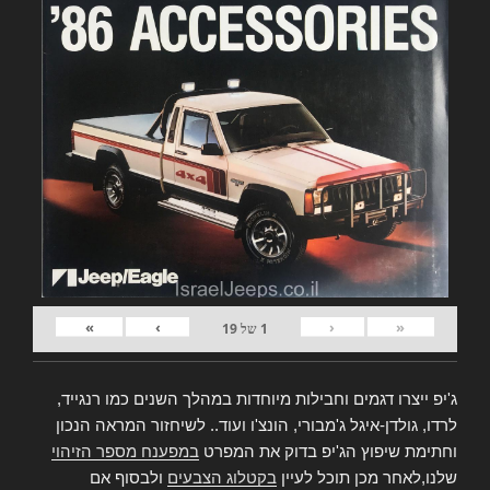
»
›
‹
«
1
של
19
ג'יפ ייצרו דגמים וחבילות מיוחדות במהלך השנים כמו רנגייד,
לרדו, גולדן-איגל ג'מבורי, הונצ'ו ועוד.. לשיחזור המראה הנכון
וחתימת שיפוץ הג'יפ בדוק את המפרט
במפענח מספר הזיהוי
שלנו,לאחר מכן תוכל לעיין
בקטלוג הצבעים
ולבסוף אם