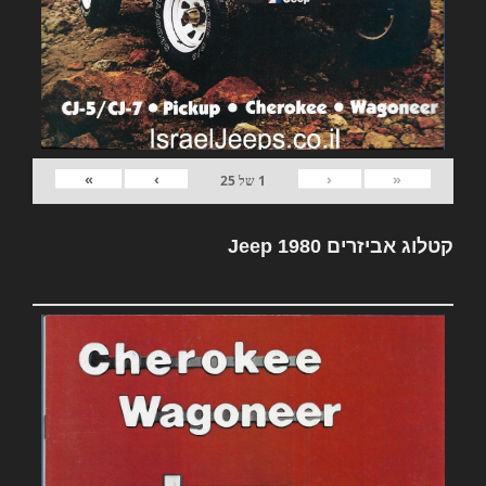
»
›
‹
«
1
של
25
קטלוג אביזרים Jeep 1980