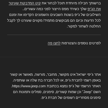
ברשותך חבילה מיוחדת תוכל לבחור את
קיט המדבקות שעיטר
את הג'יפ
שלך כשירד מפס הייצור לפני כמה עשורים..
השילובים של ג'יפ בשנות השבעים והשמונים הקדימו את זמנם
לכל הדעות וכיום הם מבוקשים מתמיד! מקווים שעזרנו לך לקבל
החלטה לשחזר למקור.
לפרטים נוספים והצטרפות
לחצו פה
אתר ג'יפי ישראל אינו מקושר, מחובר, מורשה, מאושר או קשור
באופן רשמי לחברת ג'יפ, או לכל חברה בת שלה או שותפיה.
האתר הרשמי של ג'יפ נמצא בכתובת https://www.jeep.com.
השם "Jeep" וכן שמות קשורים, סימנים, סמלים ותמונות הם
סימנים מסחריים רשומים של חברת ג'יפ.