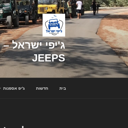
דילוג
לתוכן
JEEPS
בית
חדשות
ג'יפ אספנות