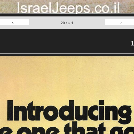
›
‹
1
של
20