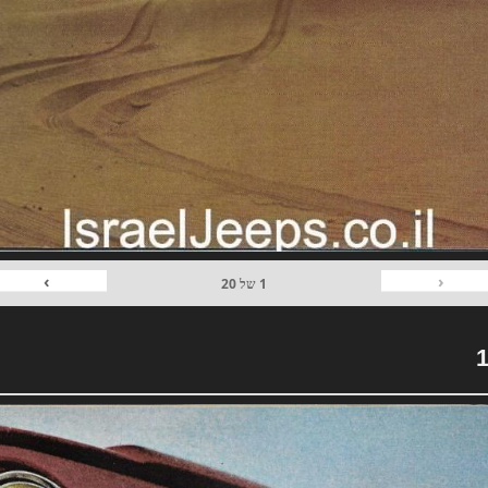
›
‹
1
של
20