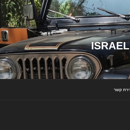
ג'יפי ישראל – הבית לג'יפאים ולמותג ג'יפ | ISRAEL
ירת קשר