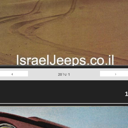
›
‹
1
של
20