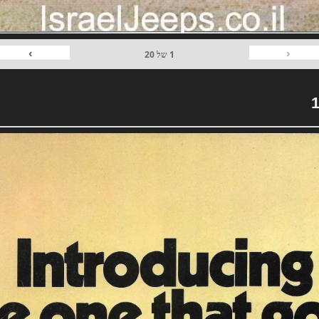
›
‹
1
של
20