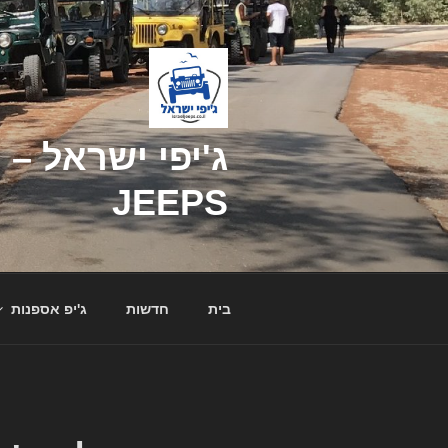
דילוג
לתוכן
JEEPS
בית
חדשות
ג'יפ אספנות