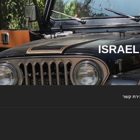
ג'יפי ישראל – הבית לג'יפאים ולמותג ג'יפ | ISRAEL
ירת קשר