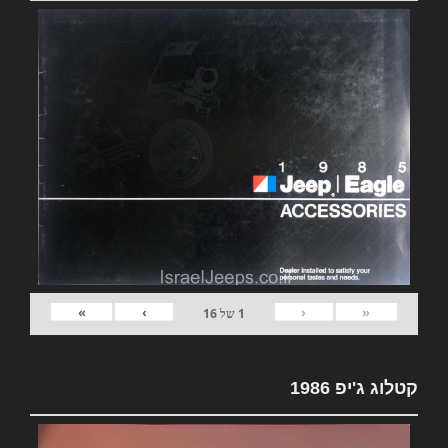
»
›
‹
«
1
של
16
קטלוג ג'יפ 1986