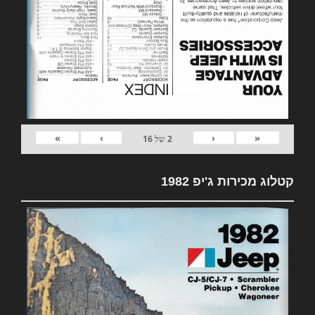
»
›
‹
«
2
של
16
קטלוג מכירות ג'יפ 1982