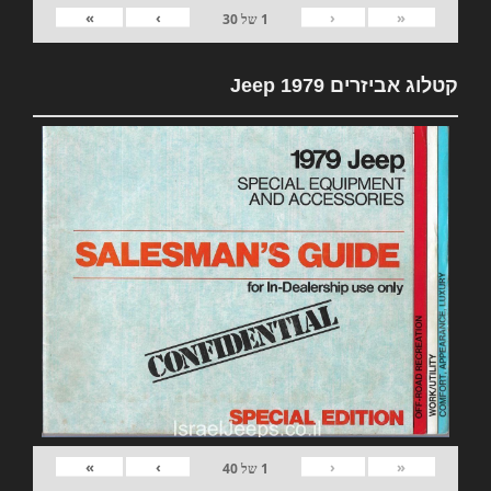
»
›
‹
«
1
של
30
קטלוג אביזרים 1979 Jeep
»
›
‹
«
1
של
40