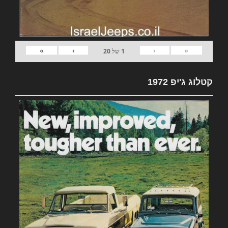
»
›
‹
«
1
של
20
קטלוג ג'יפ 1972