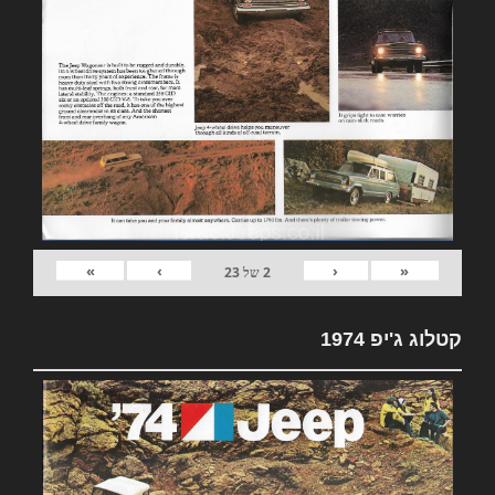
»
›
‹
«
2
של
23
קטלוג ג'יפ 1974