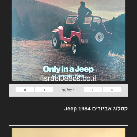
»
›
‹
«
1
של
16
קטלוג אביזרים Jeep 1984