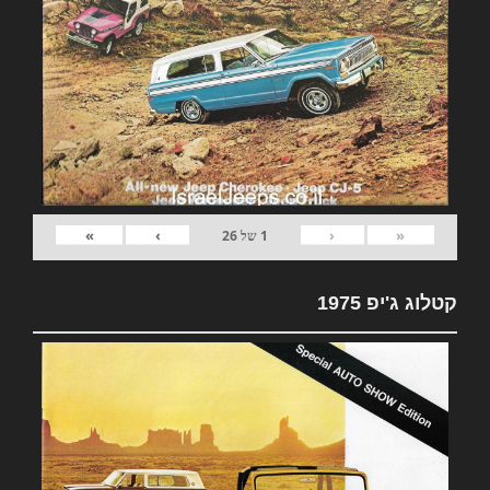
»
›
‹
«
1
של
26
קטלוג ג'יפ 1975