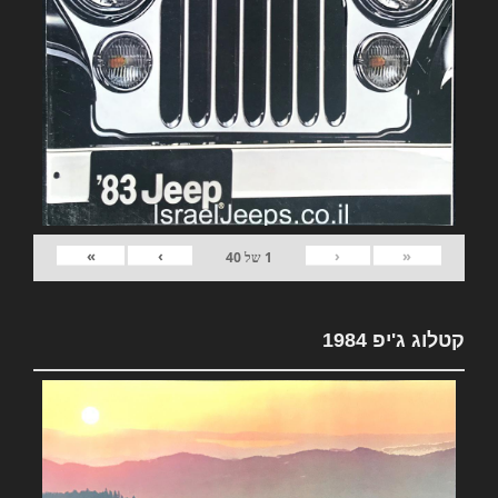
»
›
‹
«
1
של
40
קטלוג ג'יפ 1984