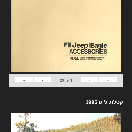
»
›
‹
«
1
של
20
קטלוג ג'יפ 1985