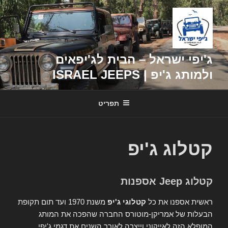
דילוג
לתוכן
ג'יפי ישראל – הבית לג'יפאים
ולמותג ג'יפ | ISRAEL JEEPS
תפריט
קטלוג ג'יפ
קטלוג Jeep אספנות
ראשית אספנו את כל
קטלוגי ג'יפ
משנת 1970 ועד תום תקופת
הבעלות של אמריקן-מוטורס החברה שהפכה את המותג
המופלא הזה לאייקוני וייצרה לאורך השנים את דגמי ג'יפי