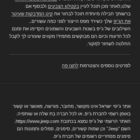
שלנו,לאחר מכן תוכל לעיין
בקטלוג הצבעים
ולבסוף אם
ברשותך חבילה מיוחדת תוכל לבחור את
קיט המדבקות שעיטר
את הג'יפ
שלך כשירד מפס הייצור לפני כמה עשורים..
השילובים של ג'יפ בשנות השבעים והשמונים הקדימו את זמנם
לכל הדעות וכיום הם מבוקשים מתמיד! מקווים שעזרנו לך לקבל
החלטה לשחזר למקור.
לפרטים נוספים והצטרפות
לחצו פה
אתר ג'יפי ישראל אינו מקושר, מחובר, מורשה, מאושר או קשור
באופן רשמי לחברת ג'יפ, או לכל חברה בת שלה או שותפיה.
האתר הרשמי של ג'יפ נמצא בכתובת https://www.jeep.com.
השם "Jeep" וכן שמות קשורים, סימנים, סמלים ותמונות הם
סימנים מסחריים רשומים של חברת ג'יפ.