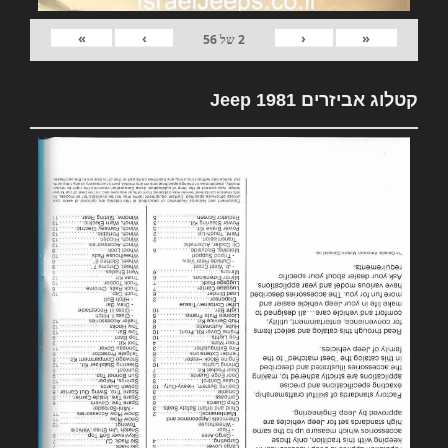
»
›
‹
«
2
של
56
קטלוג אביזרים 1981 Jeep