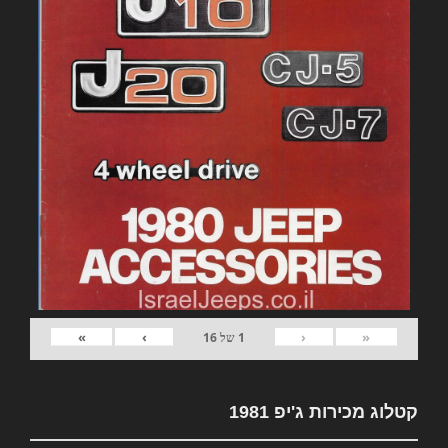
»
›
‹
«
1
של
16
קטלוג מכירות ג'יפ 1981