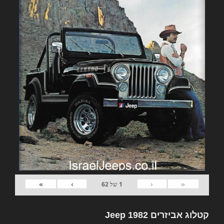
»
›
‹
«
1
של
62
קטלוג אביזרים 1982 Jeep