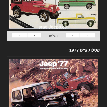
»
›
‹
«
1
של
19
קטלוג ג'יפ 1977