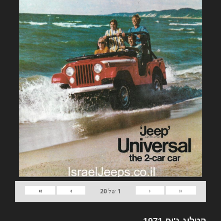
»
›
‹
«
1
של
20