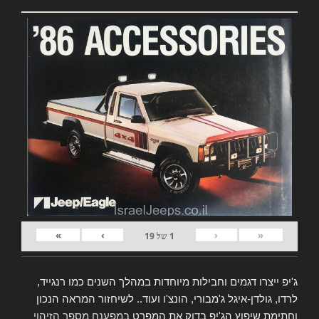
»
›
‹
«
1
של
19
ג'יפ ייצרו דגמים וחבילות מיוחדות במהלך השנים כמו רנגייד,
לרדו, גולדן-איגל ג'מבורי, הונצ'ו ועוד.. לשיחזור המראה הנכון
וחתימת שיפוץ הג'יפ בדוק את המפרט
במפענח מספר הזיהוי