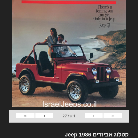
»
›
‹
«
1
של
27
קטלוג אביזרים Jeep 1986