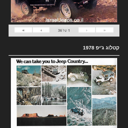
»
›
‹
«
1
של
36
קטלוג ג'יפ 1978