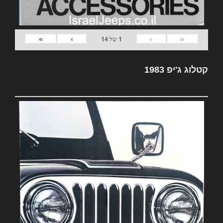
»
›
‹
«
1
של
14
קטלוג ג'יפ 1983