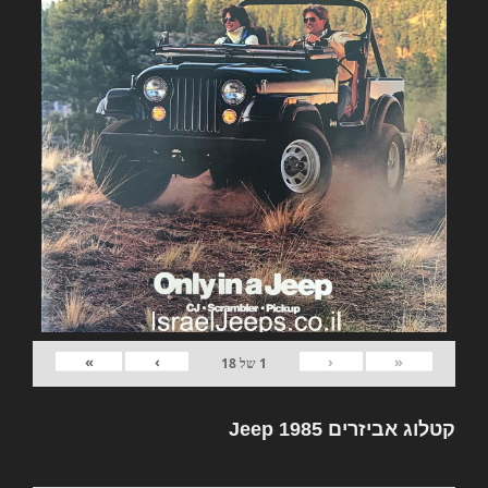
»
›
‹
«
1
של
18
קטלוג אביזרים Jeep 1985