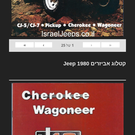
»
›
‹
«
1
של
25
קטלוג אביזרים Jeep 1980