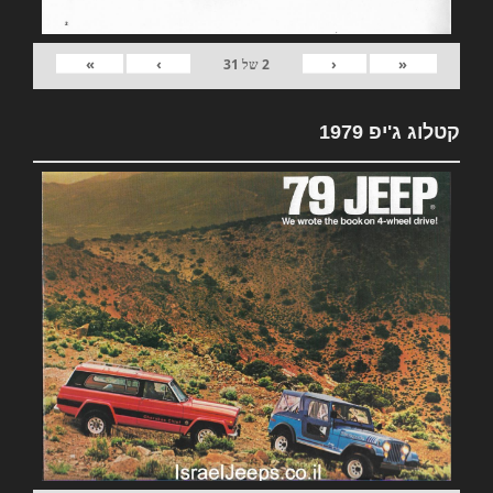
»
›
‹
«
2
של
31
קטלוג ג'יפ 1979