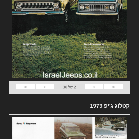
»
›
‹
«
2
של
36
קטלוג ג'יפ 1973