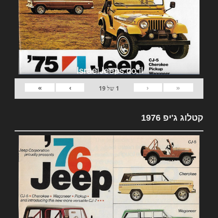
»
›
‹
«
1
של
19
קטלוג ג'יפ 1976