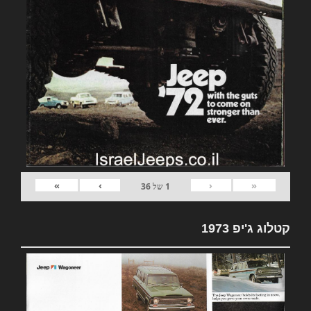
»
›
‹
«
1
של
36
קטלוג ג'יפ 1973