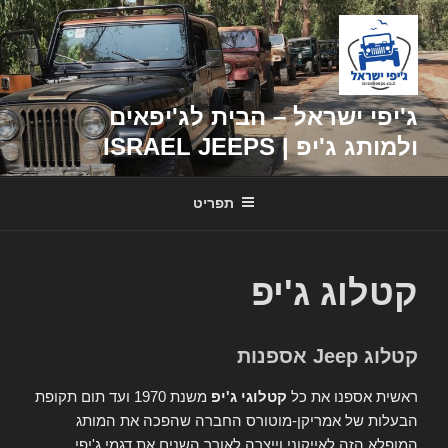
דילוג
לתוכן
ג'יפי ישראל – הבית לג'יפאים
ולמותג ג'יפ | ISRAEL JEEPS
תפריט
קטלוג ג'יפ
קטלוג Jeep אספנות
ראשית אספנו את כל
קטלוגי ג'יפ
משנת 1970 ועד תום תקופת
הבעלות של אמריקן-מוטורס החברה שהפכה את המותג
המופלא הזה לאייקוני וייצרה לאורך השנים את דגמי ג'יפי