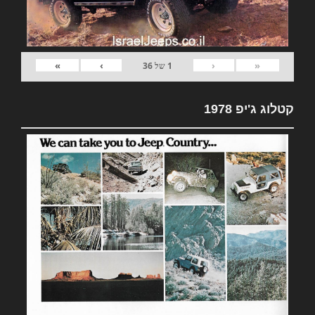
»
›
‹
«
1
של
36
קטלוג ג'יפ 1978