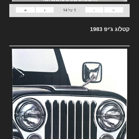
»
›
‹
«
1
של
14
קטלוג ג'יפ 1983