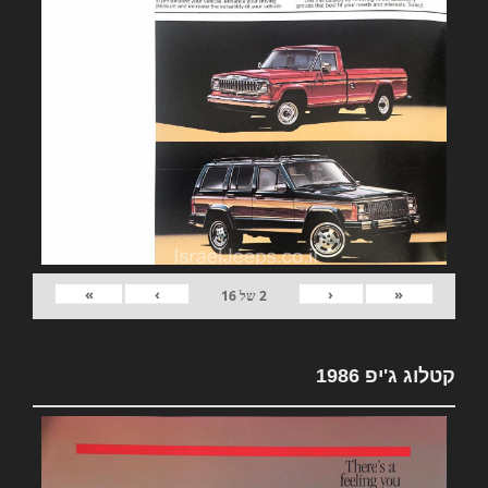
»
›
‹
«
2
של
16
קטלוג ג'יפ 1986