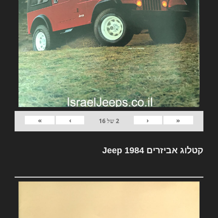
»
›
‹
«
2
של
16
קטלוג אביזרים Jeep 1984