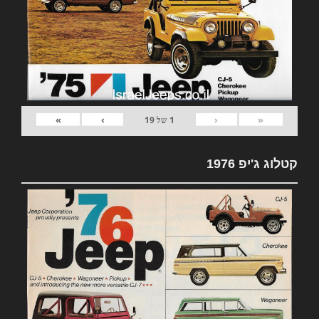
»
›
‹
«
1
של
19
קטלוג ג'יפ 1976