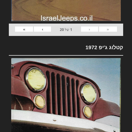
»
›
‹
«
1
של
20
קטלוג ג'יפ 1972