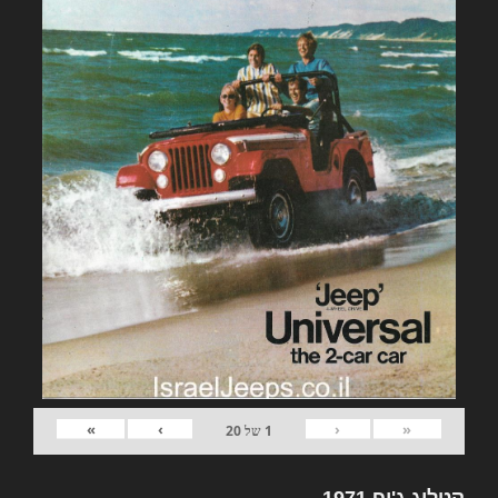
»
›
‹
«
1
של
20