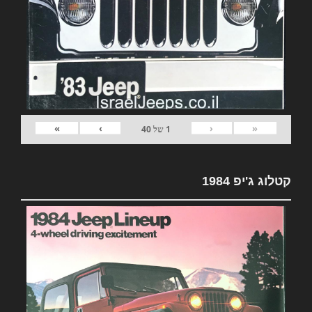
»
›
‹
«
1
של
40
קטלוג ג'יפ 1984