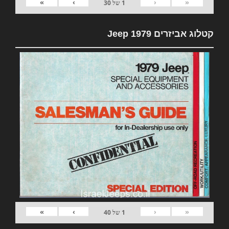
»
›
‹
«
1
של
30
קטלוג אביזרים 1979 Jeep
»
›
‹
«
1
של
40