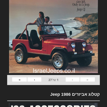
»
›
‹
«
1
של
27
קטלוג אביזרים Jeep 1986