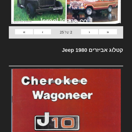
»
›
‹
«
2
של
25
קטלוג אביזרים Jeep 1980