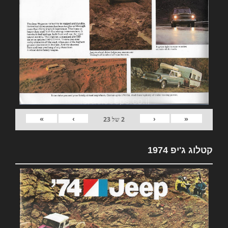
»
›
‹
«
2
של
23
קטלוג ג'יפ 1974