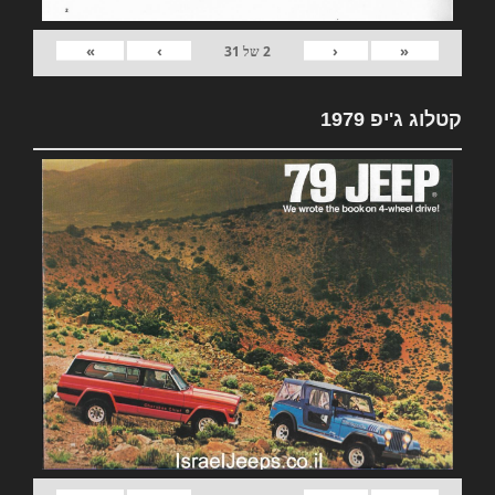
»
›
‹
«
2
של
31
קטלוג ג'יפ 1979