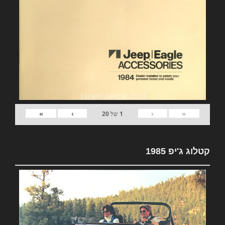
»
›
‹
«
1
של
20
קטלוג ג'יפ 1985