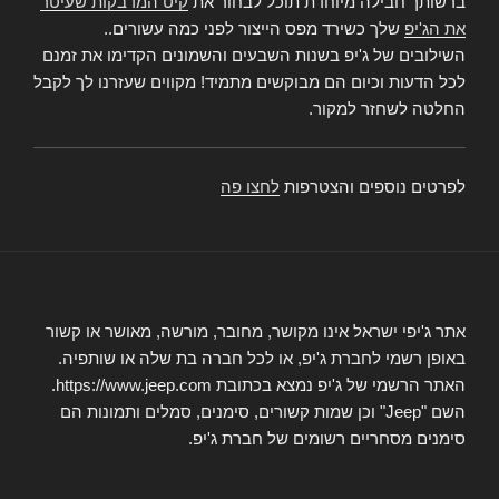
ברשותך חבילה מיוחדת תוכל לבחור את
קיט המדבקות שעיטר
את הג'יפ
שלך כשירד מפס הייצור לפני כמה עשורים..
השילובים של ג'יפ בשנות השבעים והשמונים הקדימו את זמנם
לכל הדעות וכיום הם מבוקשים מתמיד! מקווים שעזרנו לך לקבל
החלטה לשחזר למקור.
לפרטים נוספים והצטרפות
לחצו פה
אתר ג'יפי ישראל אינו מקושר, מחובר, מורשה, מאושר או קשור
באופן רשמי לחברת ג'יפ, או לכל חברה בת שלה או שותפיה.
האתר הרשמי של ג'יפ נמצא בכתובת https://www.jeep.com.
השם "Jeep" וכן שמות קשורים, סימנים, סמלים ותמונות הם
סימנים מסחריים רשומים של חברת ג'יפ.