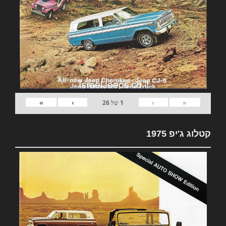
»
›
‹
«
1
של
26
קטלוג ג'יפ 1975