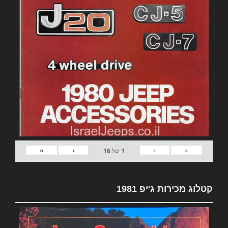
»
›
‹
«
1
של
16
קטלוג מכירות ג'יפ 1981