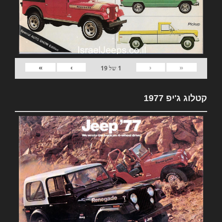
»
›
‹
«
1
של
19
קטלוג ג'יפ 1977