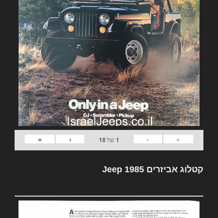
»
›
‹
«
1
של
18
קטלוג אביזרים Jeep 1985