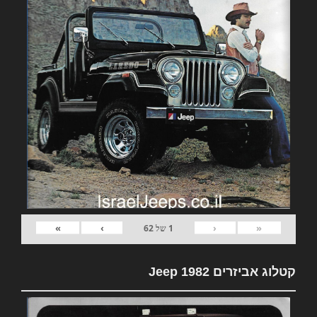
»
›
‹
«
1
של
62
קטלוג אביזרים 1982 Jeep