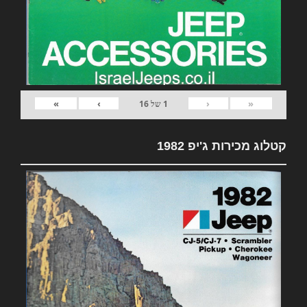
»
›
‹
«
1
של
16
קטלוג מכירות ג'יפ 1982