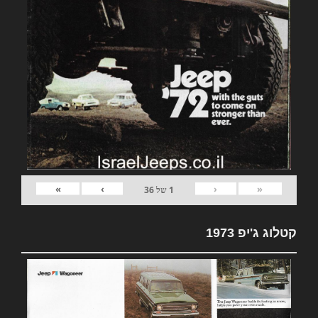
»
›
‹
«
1
של
36
קטלוג ג'יפ 1973