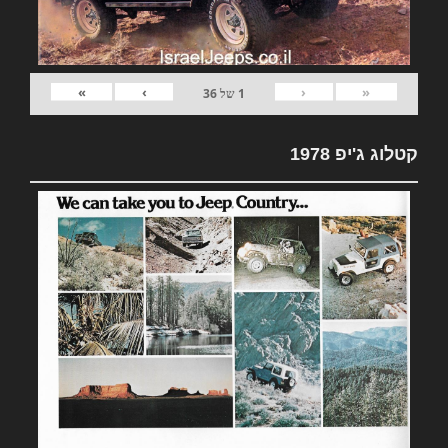
»
›
‹
«
1
של
36
קטלוג ג'יפ 1978