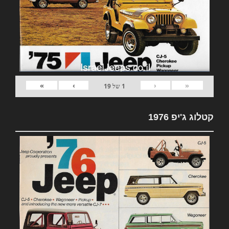
»
›
‹
«
1
של
19
קטלוג ג'יפ 1976