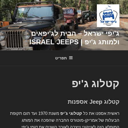
דילוג
לתוכן
ג'יפי ישראל – הבית לג'יפאים
ולמותג ג'יפ | ISRAEL JEEPS
תפריט
קטלוג ג'יפ
קטלוג Jeep אספנות
ראשית אספנו את כל
קטלוגי ג'יפ
משנת 1970 ועד תום תקופת
הבעלות של אמריקן-מוטורס החברה שהפכה את המותג
המופלא הזה לאייקוני וייצרה לאורך השנים את דגמי ג'יפי