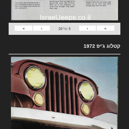
»
›
‹
«
3
של
20
קטלוג ג'יפ 1972