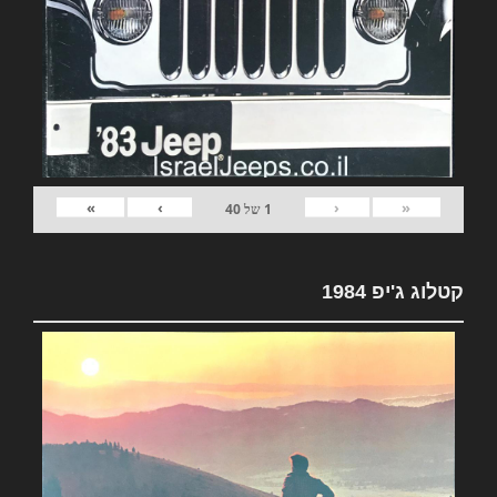
»
›
‹
«
1
של
40
קטלוג ג'יפ 1984