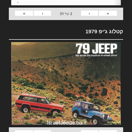
»
›
‹
«
2
של
31
קטלוג ג'יפ 1979