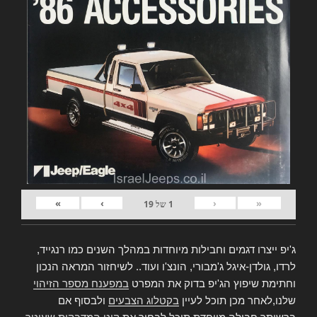
»
›
‹
«
1
של
19
ג'יפ ייצרו דגמים וחבילות מיוחדות במהלך השנים כמו רנגייד,
לרדו, גולדן-איגל ג'מבורי, הונצ'ו ועוד.. לשיחזור המראה הנכון
וחתימת שיפוץ הג'יפ בדוק את המפרט
במפענח מספר הזיהוי
שלנו,לאחר מכן תוכל לעיין
בקטלוג הצבעים
ולבסוף אם