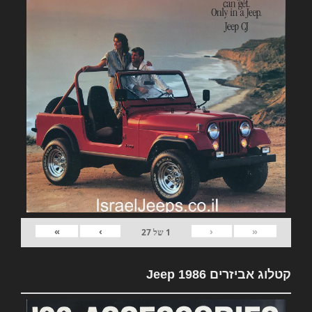
»
›
‹
«
1
של
27
קטלוג אביזרים Jeep 1986