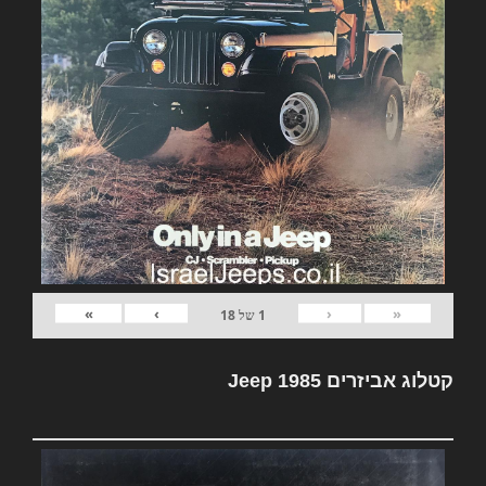
»
›
‹
«
1
של
18
קטלוג אביזרים Jeep 1985