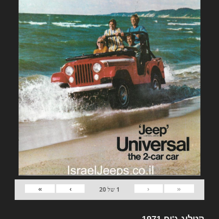
»
›
‹
«
1
של
20