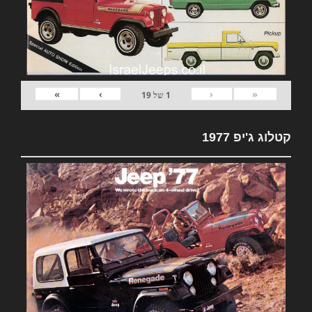
»
›
‹
«
1
של
19
קטלוג ג'יפ 1977