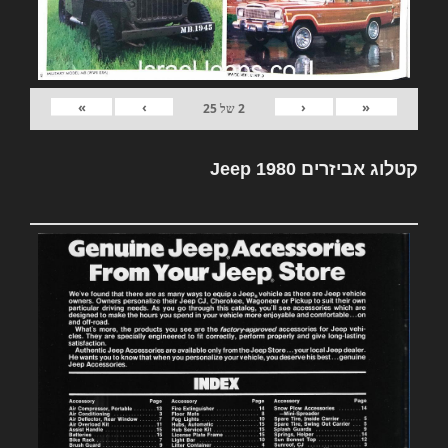
»
›
‹
«
2
של
25
קטלוג אביזרים Jeep 1980