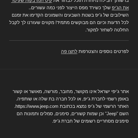
ברשותך חבילה מיוחדת תוכל לבחור את
קיט המדבקות שעיטר
את הג'יפ
שלך כשירד מפס הייצור לפני כמה עשורים..
השילובים של ג'יפ בשנות השבעים והשמונים הקדימו את זמנם
לכל הדעות וכיום הם מבוקשים מתמיד! מקווים שעזרנו לך לקבל
החלטה לשחזר למקור.
לפרטים נוספים והצטרפות
לחצו פה
אתר ג'יפי ישראל אינו מקושר, מחובר, מורשה, מאושר או קשור
באופן רשמי לחברת ג'יפ, או לכל חברה בת שלה או שותפיה.
האתר הרשמי של ג'יפ נמצא בכתובת https://www.jeep.com.
השם "Jeep" וכן שמות קשורים, סימנים, סמלים ותמונות הם
סימנים מסחריים רשומים של חברת ג'יפ.