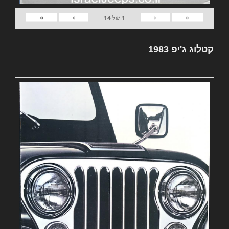
»
›
‹
«
1
של
14
קטלוג ג'יפ 1983