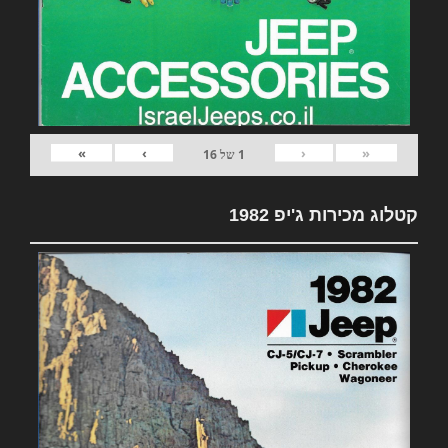
»
›
‹
«
1
של
16
קטלוג מכירות ג'יפ 1982