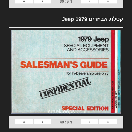
»
›
‹
«
1
של
30
קטלוג אביזרים 1979 Jeep
»
›
‹
«
1
של
40