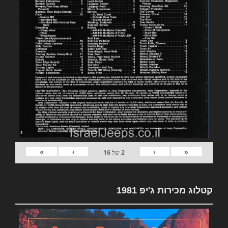
»
›
‹
«
2
של
16
קטלוג מכירות ג'יפ 1981