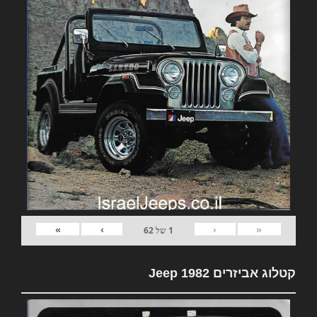
»
›
‹
«
1
של
62
קטלוג אביזרים 1982 Jeep