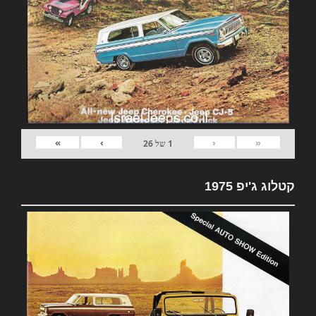
»
›
‹
«
1
של
26
קטלוג ג'יפ 1975