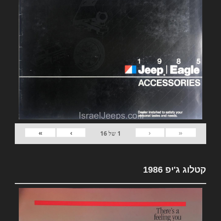
»
›
‹
«
1
של
16
קטלוג ג'יפ 1986