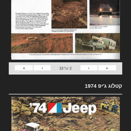
»
›
‹
«
2
של
23
קטלוג ג'יפ 1974