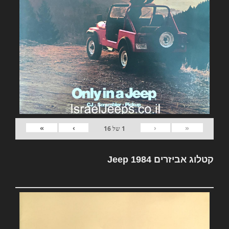
»
›
‹
«
1
של
16
קטלוג אביזרים Jeep 1984