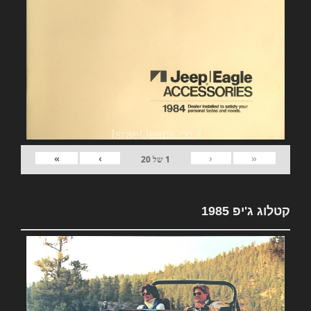
»
›
‹
«
1
של
20
קטלוג ג'יפ 1985