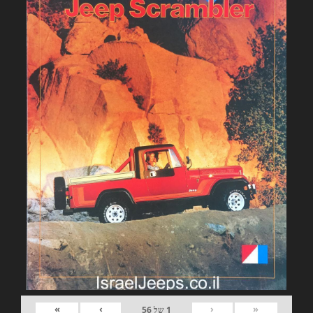
»
›
‹
«
1
של
56