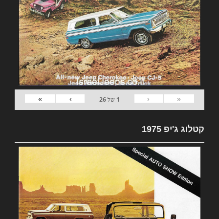
»
›
‹
«
1
של
26
קטלוג ג'יפ 1975