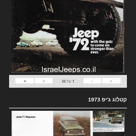
»
›
‹
«
1
של
36
קטלוג ג'יפ 1973