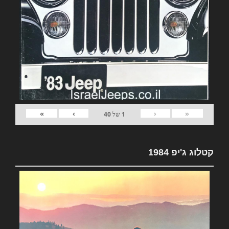
»
›
‹
«
1
של
40
קטלוג ג'יפ 1984