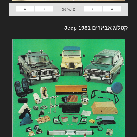
»
›
‹
«
2
של
56
קטלוג אביזרים 1981 Jeep