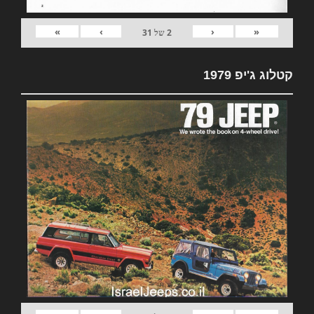
»
›
‹
«
2
של
31
קטלוג ג'יפ 1979