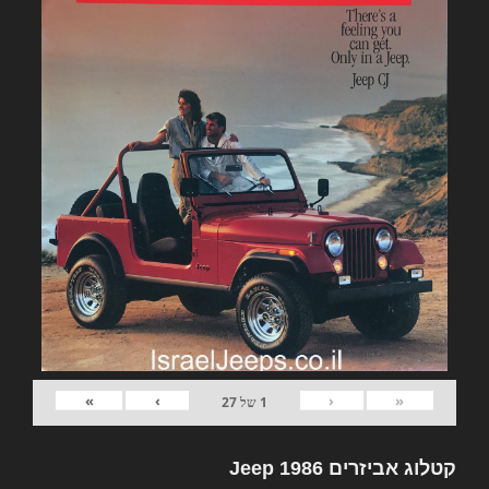
»
›
‹
«
1
של
27
קטלוג אביזרים Jeep 1986