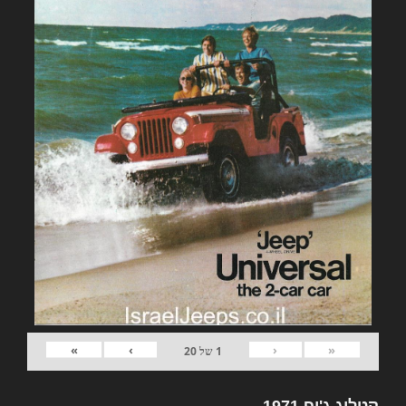
»
›
‹
«
1
של
20