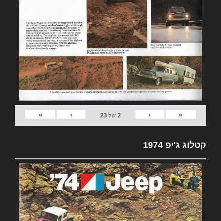
»
›
‹
«
2
של
23
קטלוג ג'יפ 1974