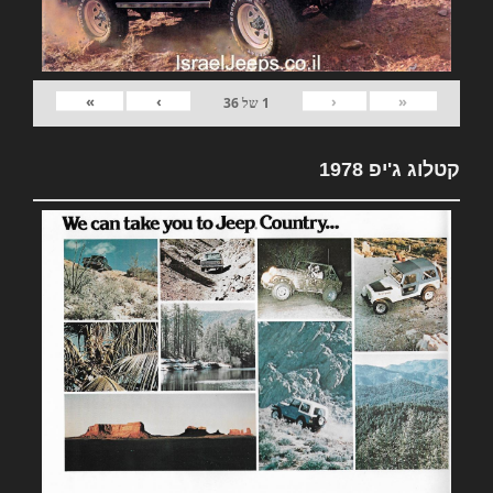
»
›
‹
«
1
של
36
קטלוג ג'יפ 1978