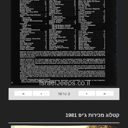
»
›
‹
«
2
של
16
קטלוג מכירות ג'יפ 1981