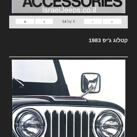
»
›
‹
«
1
של
14
קטלוג ג'יפ 1983