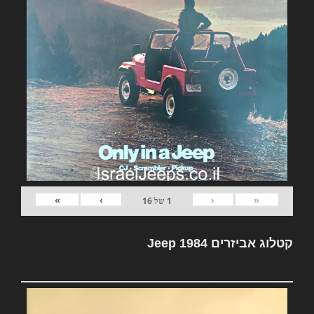
»
›
‹
«
1
של
16
קטלוג אביזרים Jeep 1984