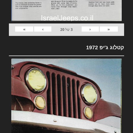
»
›
‹
«
3
של
20
קטלוג ג'יפ 1972