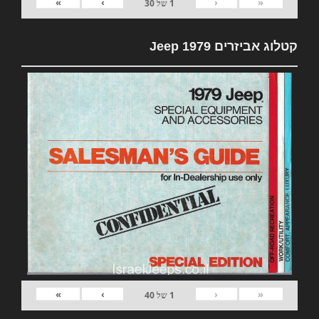
»
›
‹
«
1
של
30
קטלוג אביזרים 1979 Jeep
»
›
‹
«
1
של
40