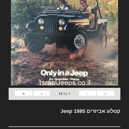
»
›
‹
«
1
של
18
קטלוג אביזרים Jeep 1985