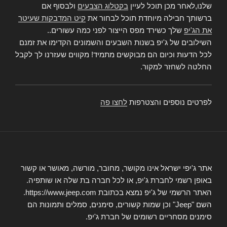
שלנו,לאחר מכן תוכל לעיין
בקטלוג הצבעים
ולבסוף אם
ברשותך חבילה מיוחדת תוכל לבחור את
קיט המדבקות שעיטר
את הג'יפ
שלך כשירד מפס הייצור לפני כמה עשורים..
השילובים של ג'יפ בשנות השבעים והשמונים הקדימו את זמנם
לכל הדעות וכיום הם מבוקשים מתמיד! מקווים שעזרנו לך לקבל
החלטה לשחזר למקור.
לפרטים נוספים והצטרפות
לחצו פה
אתר ג'יפי ישראל אינו מקושר, מחובר, מורשה, מאושר או קשור
באופן רשמי לחברת ג'יפ, או לכל חברה בת שלה או שותפיה.
האתר הרשמי של ג'יפ נמצא בכתובת https://www.jeep.com.
השם "Jeep" וכן שמות קשורים, סימנים, סמלים ותמונות הם
סימנים מסחריים רשומים של חברת ג'יפ.