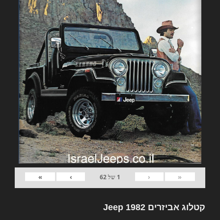
»
›
‹
«
1
של
62
קטלוג אביזרים 1982 Jeep