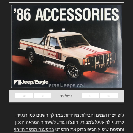
»
›
‹
«
1
של
19
ג'יפ ייצרו דגמים וחבילות מיוחדות במהלך השנים כמו רנגייד,
לרדו, גולדן-איגל ג'מבורי, הונצ'ו ועוד.. לשיחזור המראה הנכון
וחתימת שיפוץ הג'יפ בדוק את המפרט
במפענח מספר הזיהוי