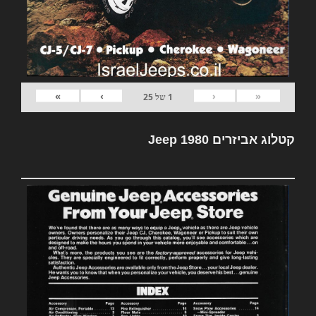
»
›
‹
«
1
של
25
קטלוג אביזרים Jeep 1980