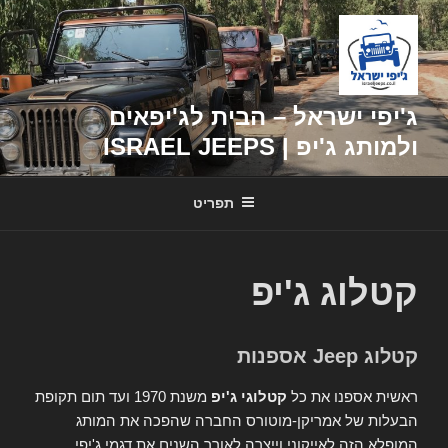
דילוג
לתוכן
ג'יפי ישראל – הבית לג'יפאים
ולמותג ג'יפ | ISRAEL JEEPS
תפריט
קטלוג ג'יפ
קטלוג Jeep אספנות
ראשית אספנו את כל
קטלוגי ג'יפ
משנת 1970 ועד תום תקופת
הבעלות של אמריקן-מוטורס החברה שהפכה את המותג
המופלא הזה לאייקוני וייצרה לאורך השנים את דגמי ג'יפי