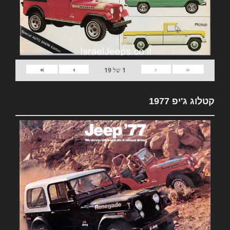
»
›
‹
«
1
של
19
קטלוג ג'יפ 1977