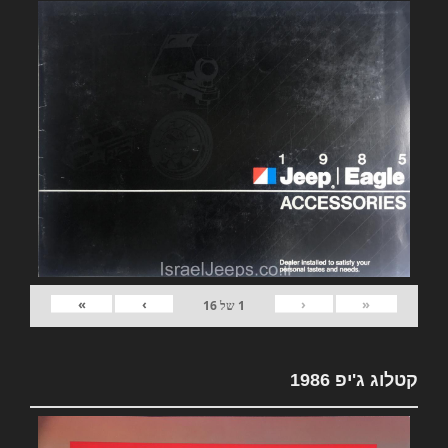
»
›
‹
«
1
של
16
קטלוג ג'יפ 1986