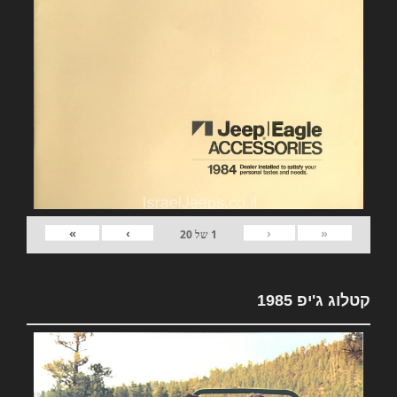
»
›
‹
«
1
של
20
קטלוג ג'יפ 1985