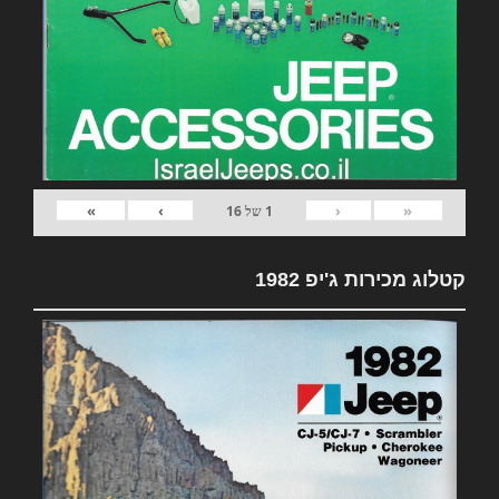
»
›
‹
«
1
של
16
קטלוג מכירות ג'יפ 1982