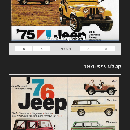
»
›
‹
«
1
של
19
קטלוג ג'יפ 1976