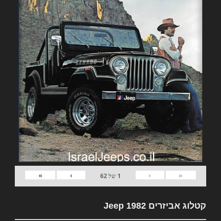
»
›
‹
«
1
של
62
קטלוג אביזרים 1982 Jeep