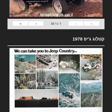
»
›
‹
«
1
של
36
קטלוג ג'יפ 1978