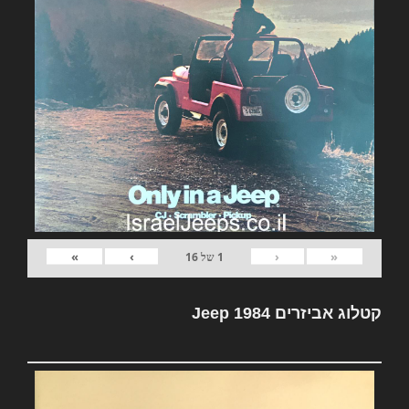
»
›
‹
«
1
של
16
קטלוג אביזרים Jeep 1984