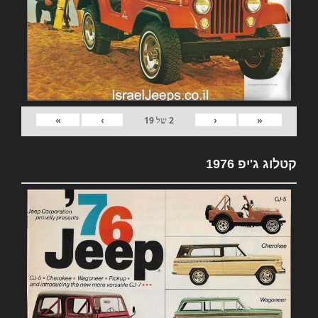
»
›
‹
«
2
של
19
קטלוג ג'יפ 1976