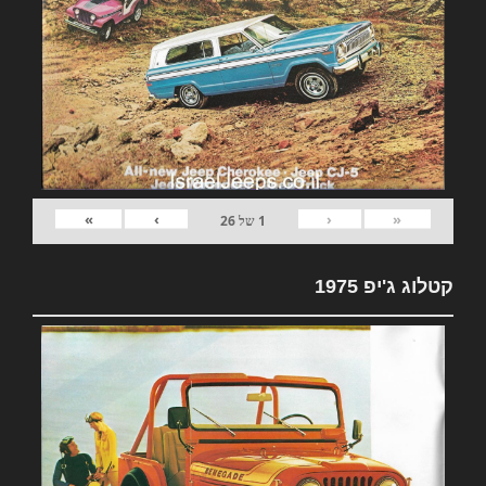
»
›
‹
«
1
של
26
קטלוג ג'יפ 1975