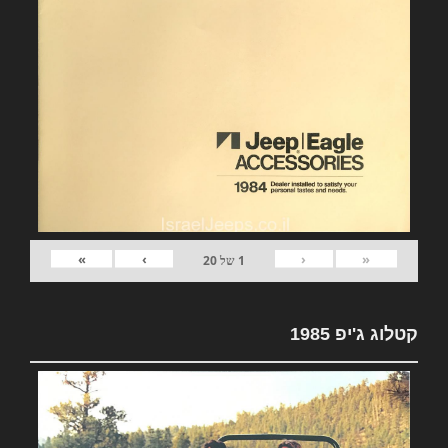
»
›
‹
«
1
של
20
קטלוג ג'יפ 1985