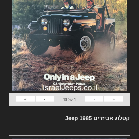
»
›
‹
«
1
של
18
קטלוג אביזרים Jeep 1985