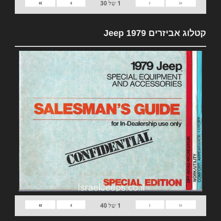
»
›
‹
«
1
של
30
קטלוג אביזרים 1979 Jeep
»
›
‹
«
1
של
40