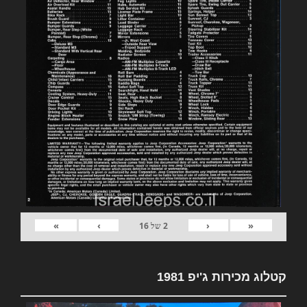
»
›
‹
«
2
של
16
קטלוג מכירות ג'יפ 1981