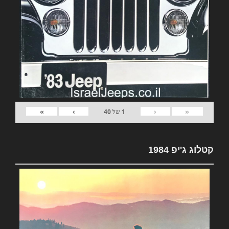
»
›
‹
«
1
של
40
קטלוג ג'יפ 1984