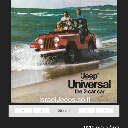
»
›
‹
«
1
של
20