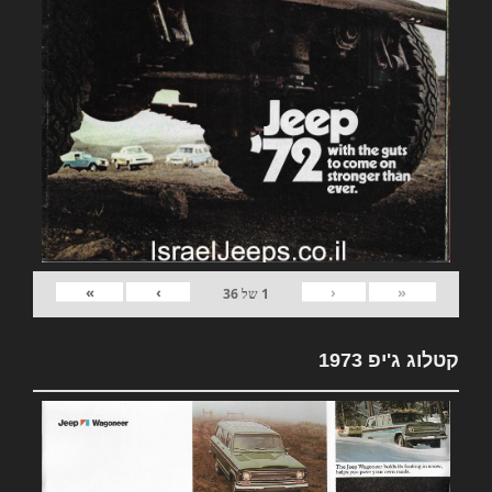
»
›
‹
«
1
של
36
קטלוג ג'יפ 1973