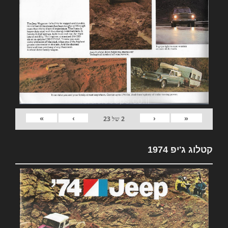
»
›
‹
«
2
של
23
קטלוג ג'יפ 1974