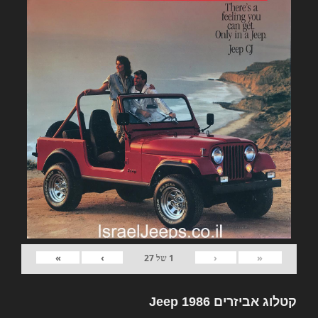
»
›
‹
«
1
של
27
קטלוג אביזרים Jeep 1986