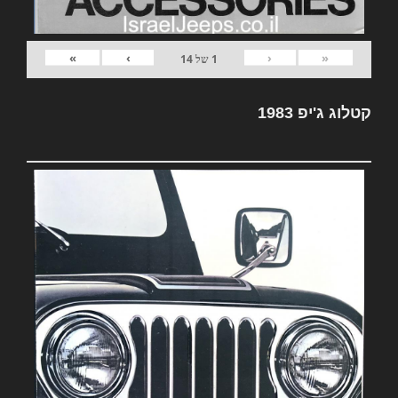
»
›
‹
«
1
של
14
קטלוג ג'יפ 1983