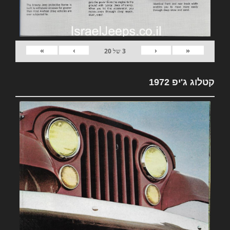
»
›
‹
«
3
של
20
קטלוג ג'יפ 1972