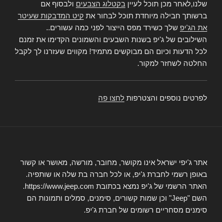
שלנו,לאחר מכן תוכל לעיין
בקטלוג הצבעים
ולבסוף אם
ברשותך חבילה מיוחדת תוכל לבחור את
קיט המדבקות שעיטר
את הג'יפ
שלך כשירד מפס הייצור לפני כמה עשורים..
השילובים של ג'יפ בשנות השבעים והשמונים הקדימו את זמנם
לכל הדעות וכיום הם מבוקשים מתמיד! מקווים שעזרנו לך לקבל
החלטה לשחזר למקור.
לפרטים נוספים והצטרפות
לחצו פה
אתר ג'יפי ישראל אינו מקושר, מחובר, מורשה, מאושר או קשור
באופן רשמי לחברת ג'יפ, או לכל חברה בת שלה או שותפיה.
האתר הרשמי של ג'יפ נמצא בכתובת https://www.jeep.com.
השם "Jeep" וכן שמות קשורים, סימנים, סמלים ותמונות הם
סימנים מסחריים רשומים של חברת ג'יפ.