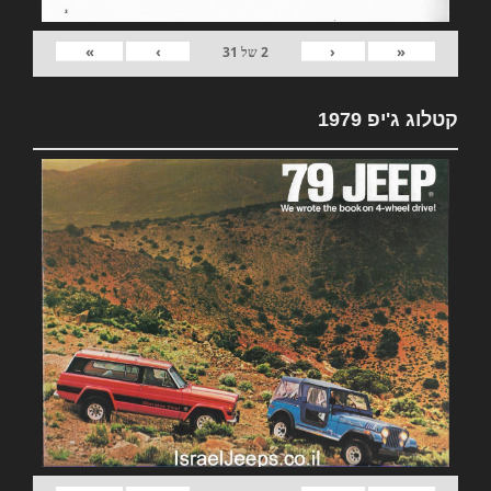
»
›
‹
«
2
של
31
קטלוג ג'יפ 1979