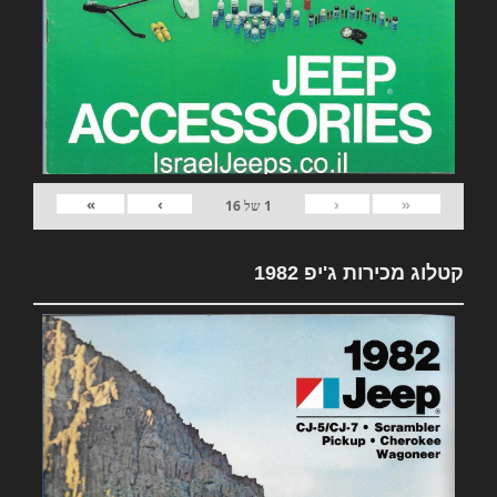
»
›
‹
«
1
של
16
קטלוג מכירות ג'יפ 1982