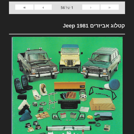
»
›
‹
«
1
של
56
קטלוג אביזרים 1981 Jeep