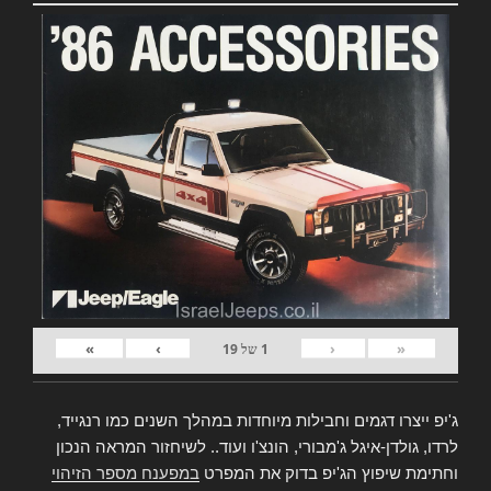
»
›
‹
«
1
של
19
ג'יפ ייצרו דגמים וחבילות מיוחדות במהלך השנים כמו רנגייד,
לרדו, גולדן-איגל ג'מבורי, הונצ'ו ועוד.. לשיחזור המראה הנכון
וחתימת שיפוץ הג'יפ בדוק את המפרט
במפענח מספר הזיהוי