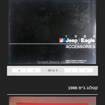
»
›
‹
«
1
של
16
קטלוג ג'יפ 1986