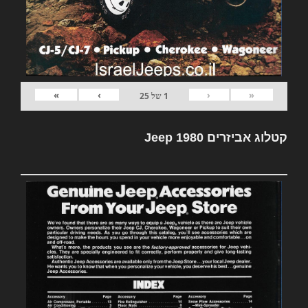
»
›
‹
«
1
של
25
קטלוג אביזרים Jeep 1980