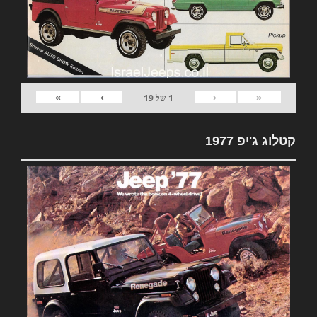
»
›
‹
«
1
של
19
קטלוג ג'יפ 1977