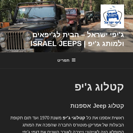
דילוג
לתוכן
ג'יפי ישראל – הבית לג'יפאים
ולמותג ג'יפ | ISRAEL JEEPS
תפריט
קטלוג ג'יפ
קטלוג Jeep אספנות
ראשית אספנו את כל
קטלוגי ג'יפ
משנת 1970 ועד תום תקופת
הבעלות של אמריקן-מוטורס החברה שהפכה את המותג
המופלא הזה לאייקוני וייצרה לאורך השנים את דגמי ג'יפי