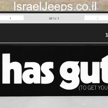
›
‹
1
של
20