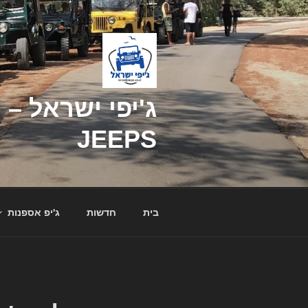
דילוג
לתוכן
JEEPS
בית
חדשות
ג'יפ אספנות