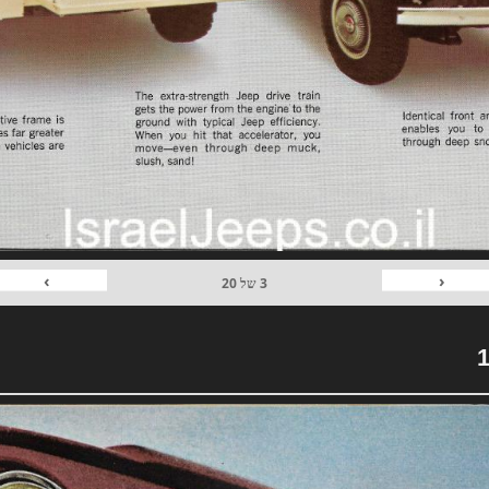
›
‹
3
של
20