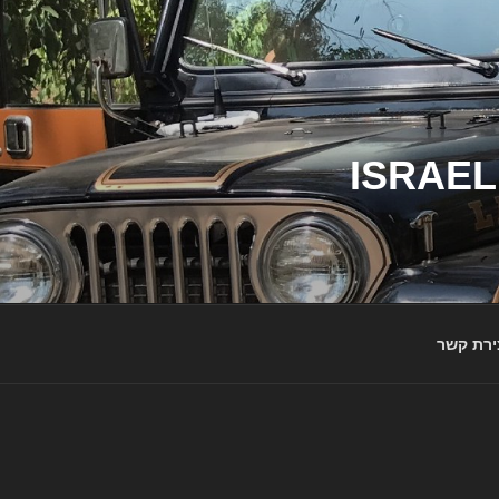
ג'יפי ישראל – הבית לג'יפאים ולמותג ג'יפ | ISRAEL
ירת קשר