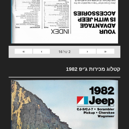
»
›
‹
«
2
של
16
קטלוג מכירות ג'יפ 1982