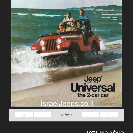
»
›
‹
«
1
של
20