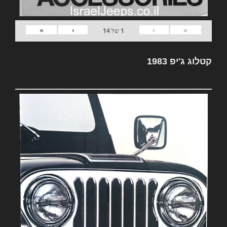
»
›
‹
«
1
של
14
קטלוג ג'יפ 1983