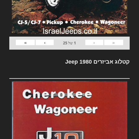
»
›
‹
«
1
של
25
קטלוג אביזרים Jeep 1980