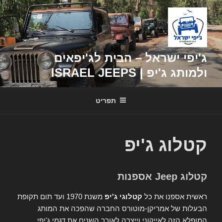
דילוג
לתוכן
ג'יפי ישראל – הבית לג'יפאים
ולמותג ג'יפ | ISRAEL JEEPS
תפריט
קטלוג ג'יפ
קטלוג Jeep אספנות
ראשית אספנו את כל
קטלוגי ג'יפ
משנת 1970 ועד תום תקופת
הבעלות של אמריקן-מוטורס החברה שהפכה את המותג
המופלא הזה לאייקוני וייצרה לאורך השנים את דגמי ג'יפי