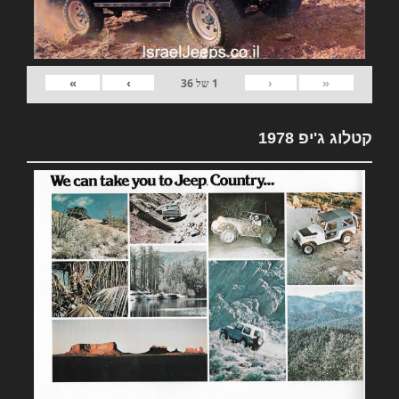
»
›
‹
«
1
של
36
קטלוג ג'יפ 1978