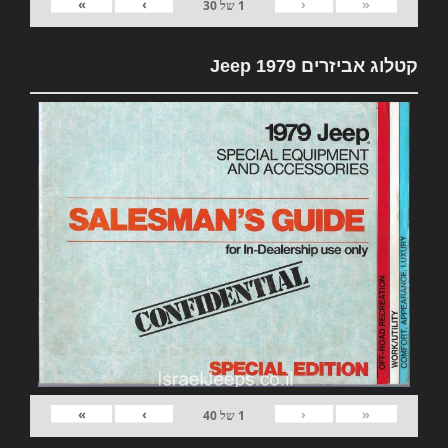
»
›
‹
«
1
של
30
קטלוג אביזרים 1979 Jeep
»
›
‹
«
1
של
40