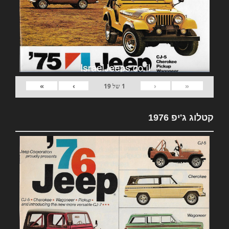
»
›
‹
«
1
של
19
קטלוג ג'יפ 1976