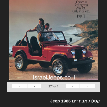
»
›
‹
«
1
של
27
קטלוג אביזרים Jeep 1986