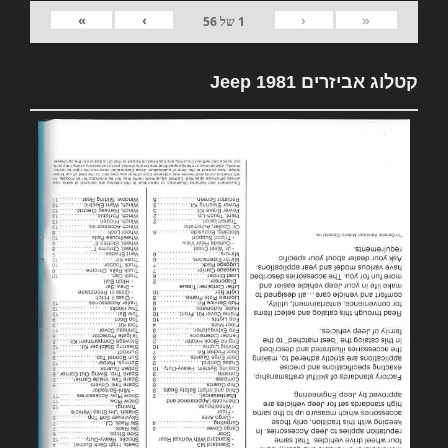
»
›
‹
«
1
של
56
קטלוג אביזרים 1981 Jeep