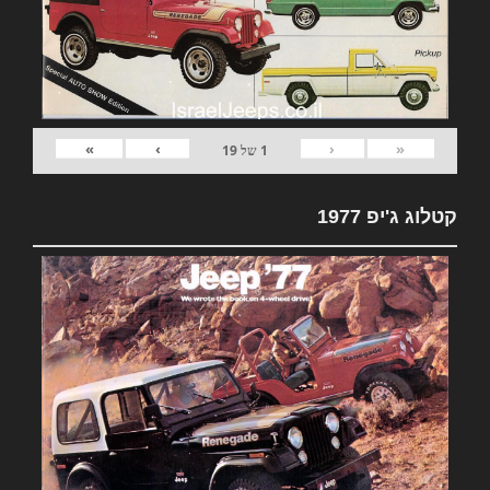
»
›
‹
«
1
של
19
קטלוג ג'יפ 1977