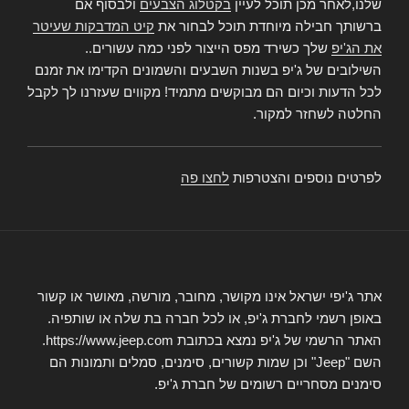
שלנו,לאחר מכן תוכל לעיין
בקטלוג הצבעים
ולבסוף אם
ברשותך חבילה מיוחדת תוכל לבחור את
קיט המדבקות שעיטר
את הג'יפ
שלך כשירד מפס הייצור לפני כמה עשורים..
השילובים של ג'יפ בשנות השבעים והשמונים הקדימו את זמנם
לכל הדעות וכיום הם מבוקשים מתמיד! מקווים שעזרנו לך לקבל
החלטה לשחזר למקור.
לפרטים נוספים והצטרפות
לחצו פה
אתר ג'יפי ישראל אינו מקושר, מחובר, מורשה, מאושר או קשור
באופן רשמי לחברת ג'יפ, או לכל חברה בת שלה או שותפיה.
האתר הרשמי של ג'יפ נמצא בכתובת https://www.jeep.com.
השם "Jeep" וכן שמות קשורים, סימנים, סמלים ותמונות הם
סימנים מסחריים רשומים של חברת ג'יפ.