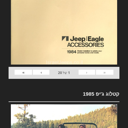
»
›
‹
«
1
של
20
קטלוג ג'יפ 1985