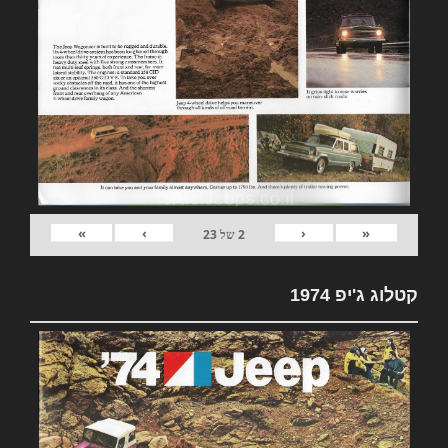
»
›
‹
«
2
של
23
קטלוג ג'יפ 1974