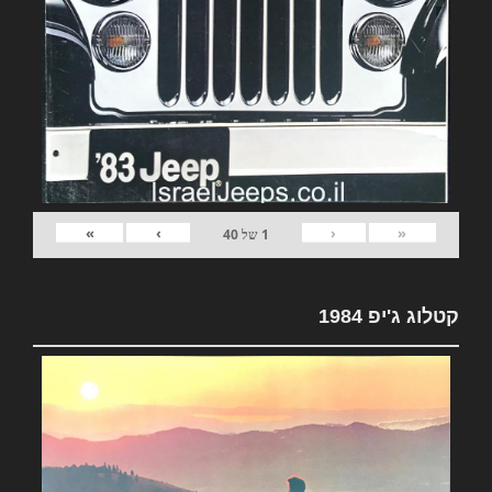
»
›
‹
«
1
של
40
קטלוג ג'יפ 1984