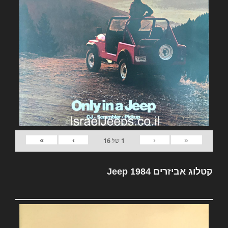
»
›
‹
«
1
של
16
קטלוג אביזרים Jeep 1984