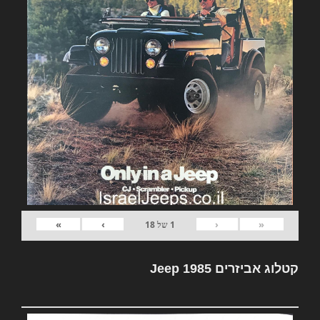
»
›
‹
«
1
של
18
קטלוג אביזרים Jeep 1985