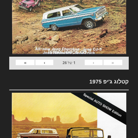
»
›
‹
«
1
של
26
קטלוג ג'יפ 1975