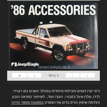
»
›
‹
«
1
של
19
ג'יפ ייצרו דגמים וחבילות מיוחדות במהלך השנים כמו רנגייד,
לרדו, גולדן-איגל ג'מבורי, הונצ'ו ועוד.. לשיחזור המראה הנכון
וחתימת שיפוץ הג'יפ בדוק את המפרט
במפענח מספר הזיהוי