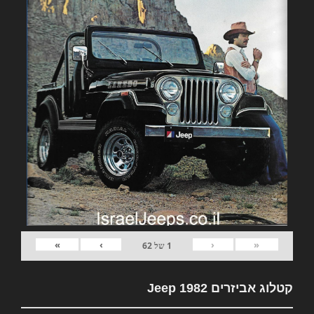
»
›
‹
«
1
של
62
קטלוג אביזרים 1982 Jeep