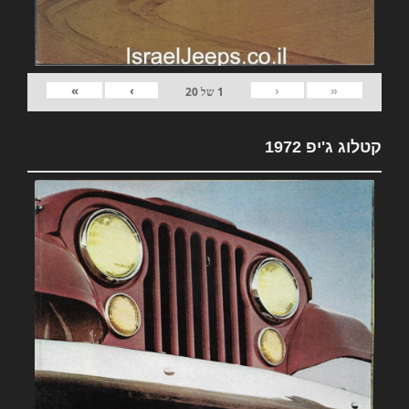
»
›
‹
«
1
של
20
קטלוג ג'יפ 1972