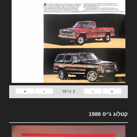
»
›
‹
«
2
של
16
קטלוג ג'יפ 1986