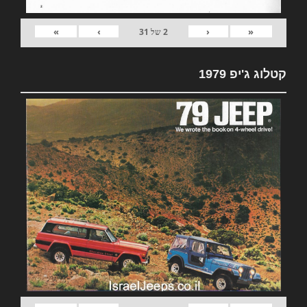
»
›
‹
«
2
של
31
קטלוג ג'יפ 1979