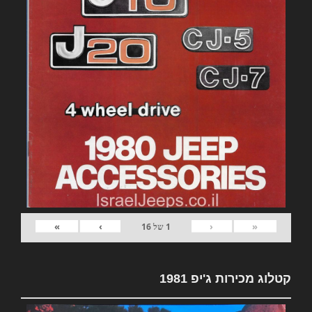
»
›
‹
«
1
של
16
קטלוג מכירות ג'יפ 1981