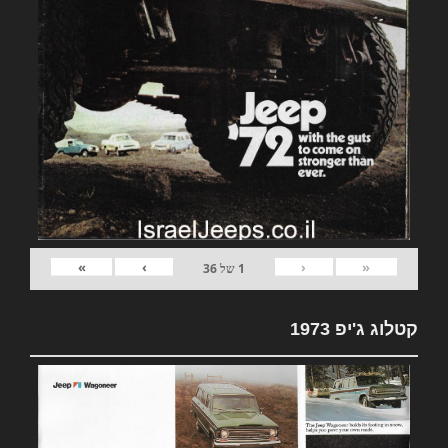
»
›
‹
«
1
של
36
קטלוג ג'יפ 1973