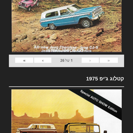
»
›
‹
«
1
של
26
קטלוג ג'יפ 1975