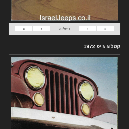
»
›
‹
«
1
של
20
קטלוג ג'יפ 1972