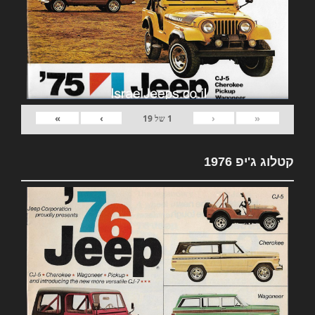
»
›
‹
«
1
של
19
קטלוג ג'יפ 1976