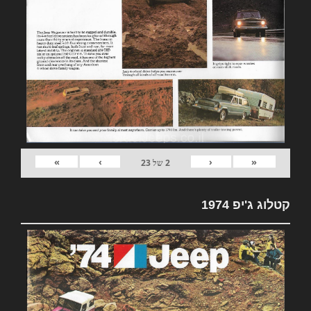
»
›
‹
«
2
של
23
קטלוג ג'יפ 1974