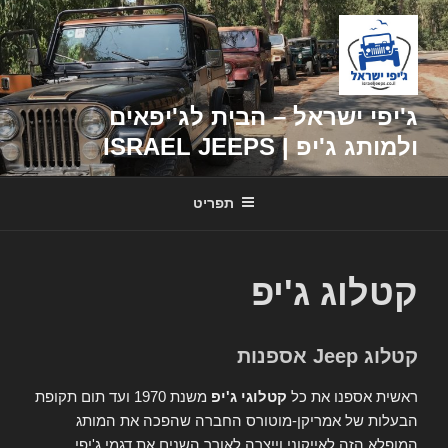
דילוג
לתוכן
ג'יפי ישראל – הבית לג'יפאים
ולמותג ג'יפ | ISRAEL JEEPS
תפריט
קטלוג ג'יפ
קטלוג Jeep אספנות
ראשית אספנו את כל
קטלוגי ג'יפ
משנת 1970 ועד תום תקופת
הבעלות של אמריקן-מוטורס החברה שהפכה את המותג
המופלא הזה לאייקוני וייצרה לאורך השנים את דגמי ג'יפי