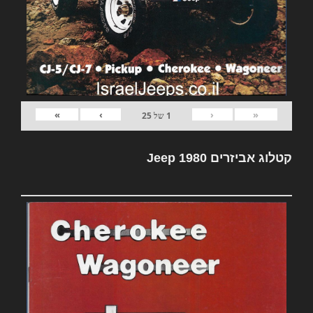
»
›
‹
«
1
של
25
קטלוג אביזרים Jeep 1980