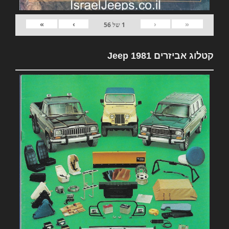
»
›
‹
«
1
של
56
קטלוג אביזרים 1981 Jeep