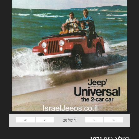
»
›
‹
«
1
של
20