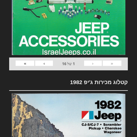
»
›
‹
«
1
של
16
קטלוג מכירות ג'יפ 1982