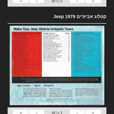
»
›
‹
«
2
של
30
קטלוג אביזרים 1979 Jeep
»
›
‹
«
2
של
40