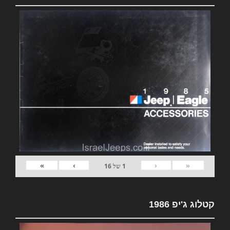
»
›
‹
«
1
של
16
קטלוג ג'יפ 1986