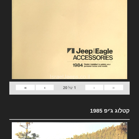
»
›
‹
«
1
של
20
קטלוג ג'יפ 1985