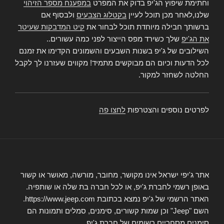
וחתימת שיפוץ הג'יפ בדוק את המפרט
במפענח מספר הזיהוי
שלנו,לאחר מכן תוכל לעיין
בקטלוג הצבעים
ולבסוף אם
ברשותך חבילה מיוחדת תוכל לבחור את
קיט המדבקות שעיטר
את הג'יפ
שלך כשירד מפס הייצור לפני כמה עשורים..
השילובים של ג'יפ בשנות השבעים והשמונים הקדימו את זמנם
לכל הדעות וכיום הם מבוקשים מתמיד! מקווים שעזרנו לך לקבל
החלטה לשחזר למקור.
לפרטים נוספים והצטרפות
לחצו פה
אתר ג'יפי ישראל אינו מקושר, מחובר, מורשה, מאושר או קשור
באופן רשמי לחברת ג'יפ, או לכל חברה בת שלה או שותפיה.
האתר הרשמי של ג'יפ נמצא בכתובת https://www.jeep.com.
השם "Jeep" וכן שמות קשורים, סימנים, סמלים ותמונות הם
סימנים מסחריים רשומים של חברת ג'יפ.