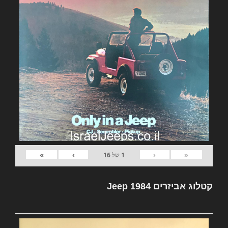
»
›
‹
«
1
של
16
קטלוג אביזרים Jeep 1984