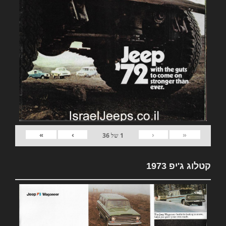
»
›
‹
«
1
של
36
קטלוג ג'יפ 1973