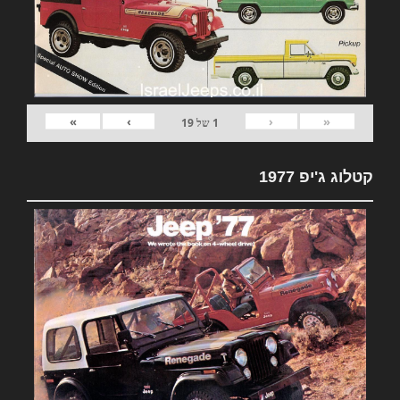
»
›
‹
«
1
של
19
קטלוג ג'יפ 1977