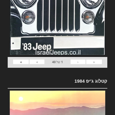
»
›
‹
«
1
של
40
קטלוג ג'יפ 1984