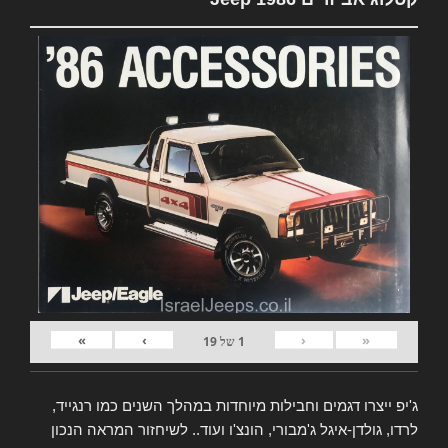
»
›
‹
«
1
של
19
ג'יפ ייצרו דגמים וחבילות מיוחדות במהלך השנים כמו רנגייד,
לרדו, גולדן-איגל ג'מבורי, הונצ'ו ועוד.. לשיחזור המראה הנכון