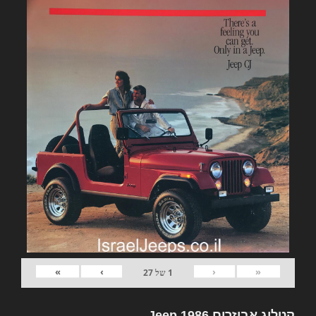
»
›
‹
«
1
של
27
קטלוג אביזרים Jeep 1986