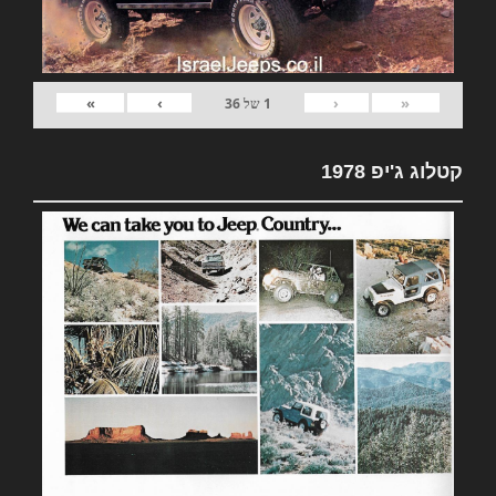
»
›
‹
«
1
של
36
קטלוג ג'יפ 1978