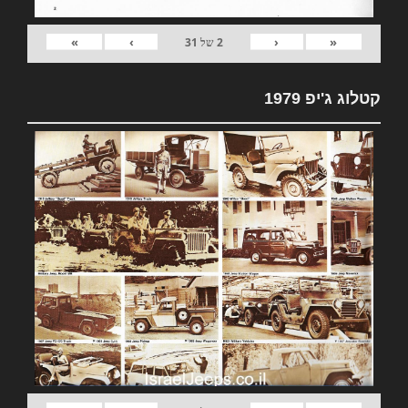
»
›
‹
«
2
של
31
קטלוג ג'יפ 1979