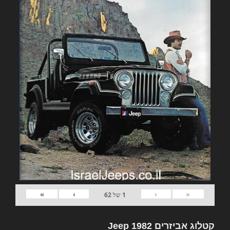
»
›
‹
«
1
של
62
קטלוג אביזרים 1982 Jeep