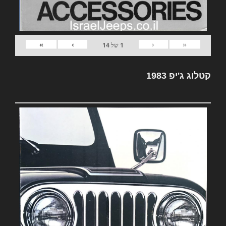
»
›
‹
«
1
של
14
קטלוג ג'יפ 1983