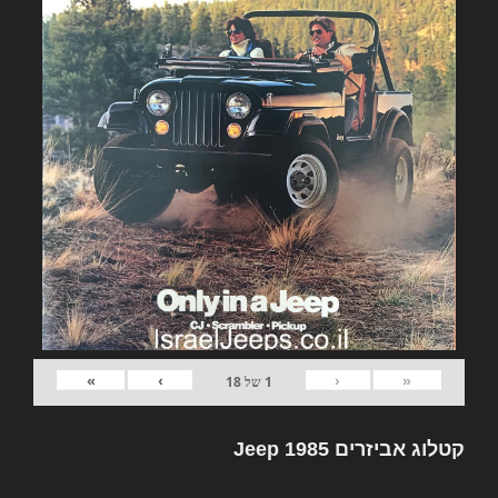
»
›
‹
«
1
של
18
קטלוג אביזרים Jeep 1985