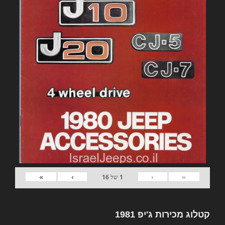
»
›
‹
«
1
של
16
קטלוג מכירות ג'יפ 1981