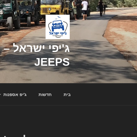
דילוג
לתוכן
JEEPS
בית
חדשות
ג'יפ אספנות