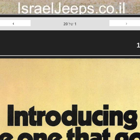
›
‹
1
של
20