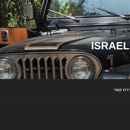
ג'יפי ישראל – הבית לג'יפאים ולמותג ג'יפ | ISRAEL
ירת קשר