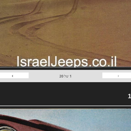
›
‹
1
של
20