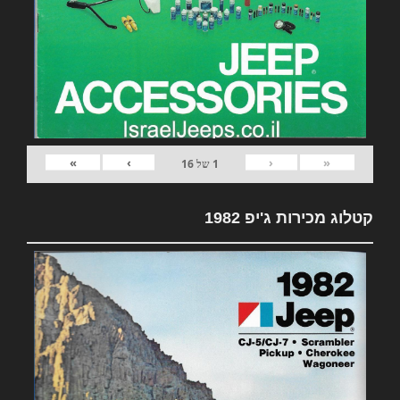
»
›
‹
«
1
של
16
קטלוג מכירות ג'יפ 1982