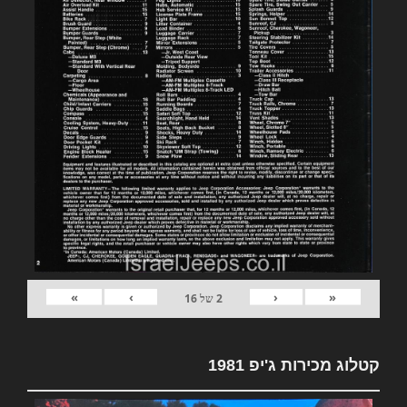
»
›
‹
«
2
של
16
קטלוג מכירות ג'יפ 1981