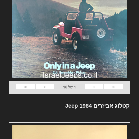
»
›
‹
«
1
של
16
קטלוג אביזרים Jeep 1984