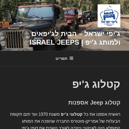
דילוג
לתוכן
ג'יפי ישראל – הבית לג'יפאים
ולמותג ג'יפ | ISRAEL JEEPS
תפריט
קטלוג ג'יפ
קטלוג Jeep אספנות
ראשית אספנו את כל
קטלוגי ג'יפ
משנת 1970 ועד תום תקופת
הבעלות של אמריקן-מוטורס החברה שהפכה את המותג
המופלא הזה לאייקוני וייצרה לאורך השנים את דגמי ג'יפי