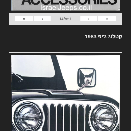
»
›
‹
«
1
של
14
קטלוג ג'יפ 1983