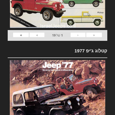
»
›
‹
«
1
של
19
קטלוג ג'יפ 1977