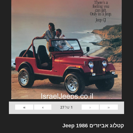
»
›
‹
«
1
של
27
קטלוג אביזרים Jeep 1986