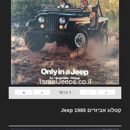
»
›
‹
«
1
של
18
קטלוג אביזרים Jeep 1985