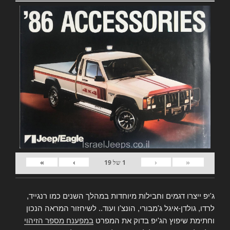
»
›
‹
«
1
של
19
ג'יפ ייצרו דגמים וחבילות מיוחדות במהלך השנים כמו רנגייד,
לרדו, גולדן-איגל ג'מבורי, הונצ'ו ועוד.. לשיחזור המראה הנכון
וחתימת שיפוץ הג'יפ בדוק את המפרט
במפענח מספר הזיהוי