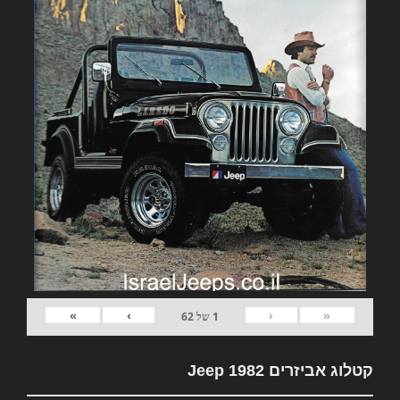
»
›
‹
«
1
של
62
קטלוג אביזרים 1982 Jeep