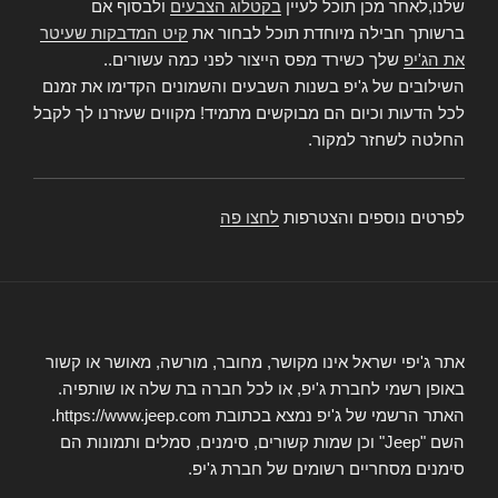
שלנו,לאחר מכן תוכל לעיין
בקטלוג הצבעים
ולבסוף אם
ברשותך חבילה מיוחדת תוכל לבחור את
קיט המדבקות שעיטר
את הג'יפ
שלך כשירד מפס הייצור לפני כמה עשורים..
השילובים של ג'יפ בשנות השבעים והשמונים הקדימו את זמנם
לכל הדעות וכיום הם מבוקשים מתמיד! מקווים שעזרנו לך לקבל
החלטה לשחזר למקור.
לפרטים נוספים והצטרפות
לחצו פה
אתר ג'יפי ישראל אינו מקושר, מחובר, מורשה, מאושר או קשור
באופן רשמי לחברת ג'יפ, או לכל חברה בת שלה או שותפיה.
האתר הרשמי של ג'יפ נמצא בכתובת https://www.jeep.com.
השם "Jeep" וכן שמות קשורים, סימנים, סמלים ותמונות הם
סימנים מסחריים רשומים של חברת ג'יפ.