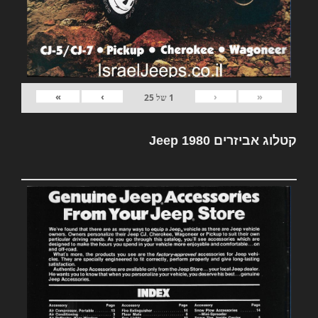
»
›
‹
«
1
של
25
קטלוג אביזרים Jeep 1980