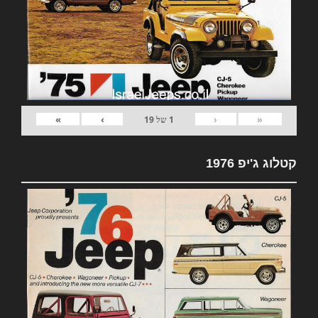
»
›
‹
«
1
של
19
קטלוג ג'יפ 1976