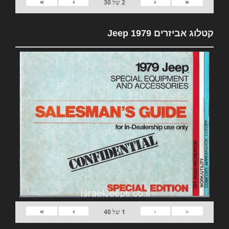
»
›
‹
«
2
של
30
קטלוג אביזרים 1979 Jeep
»
›
‹
«
1
של
40