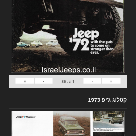
»
›
‹
«
1
של
36
קטלוג ג'יפ 1973