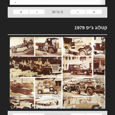
»
›
‹
«
2
של
31
קטלוג ג'יפ 1979