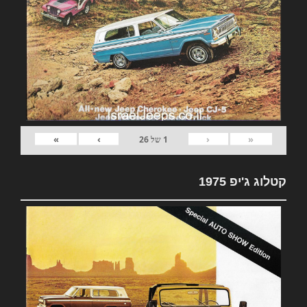
»
›
‹
«
1
של
26
קטלוג ג'יפ 1975