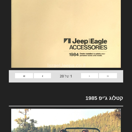
»
›
‹
«
1
של
20
קטלוג ג'יפ 1985