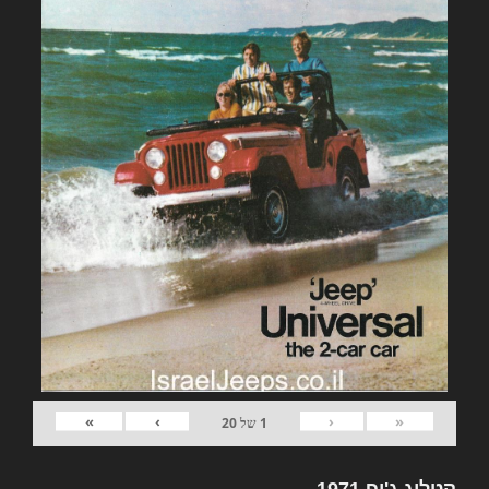
»
›
‹
«
1
של
20