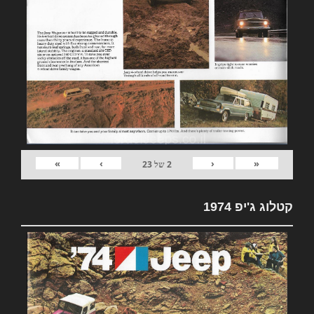
»
›
‹
«
2
של
23
קטלוג ג'יפ 1974