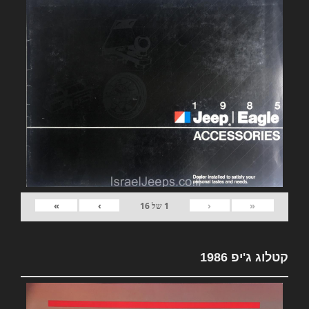
»
›
‹
«
1
של
16
קטלוג ג'יפ 1986