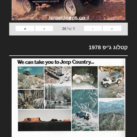
»
›
‹
«
1
של
36
קטלוג ג'יפ 1978