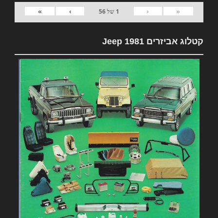
»
›
‹
«
1
של
56
קטלוג אביזרים 1981 Jeep