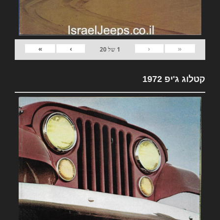
»
›
‹
«
1
של
20
קטלוג ג'יפ 1972