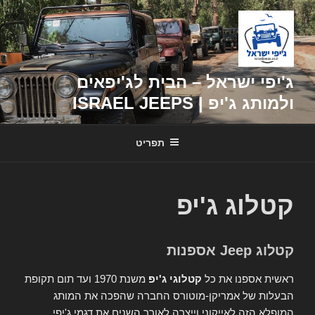
דילוג
לתוכן
ג'יפי ישראל – הבית לג'יפאים
ולמותג ג'יפ | ISRAEL JEEPS
תפריט
קטלוג ג'יפ
קטלוג Jeep אספנות
ראשית אספנו את כל
קטלוגי ג'יפ
משנת 1970 ועד תום תקופת
הבעלות של אמריקן-מוטורס החברה שהפכה את המותג
המופלא הזה לאייקוני וייצרה לאורך השנים את דגמי ג'יפי