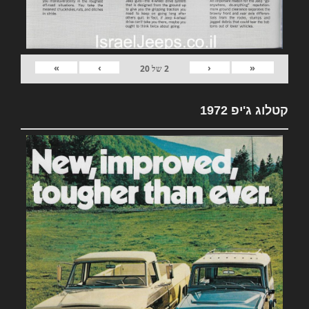
»
›
‹
«
2
של
20
קטלוג ג'יפ 1972