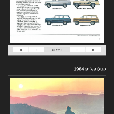
»
›
‹
«
3
של
40
קטלוג ג'יפ 1984