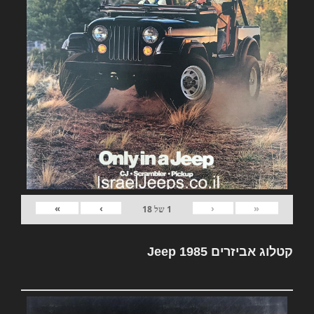
»
›
‹
«
1
של
18
קטלוג אביזרים Jeep 1985