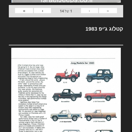
»
›
‹
«
1
של
14
קטלוג ג'יפ 1983