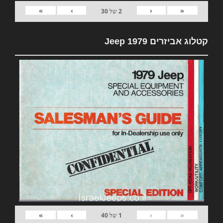
»
›
‹
«
2
של
30
קטלוג אביזרים 1979 Jeep
»
›
‹
«
1
של
40