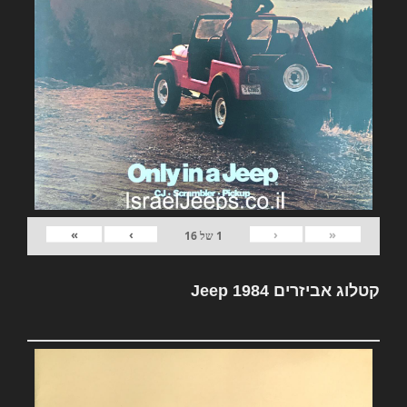
»
›
‹
«
1
של
16
קטלוג אביזרים Jeep 1984