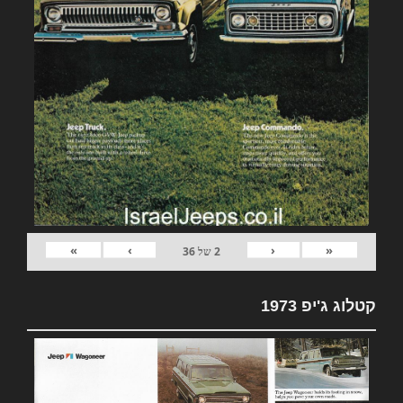
»
›
‹
«
2
של
36
קטלוג ג'יפ 1973