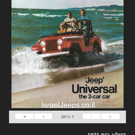
»
›
‹
«
1
של
20