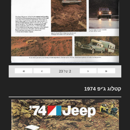
»
›
‹
«
2
של
23
קטלוג ג'יפ 1974