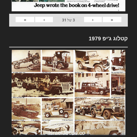
»
›
‹
«
3
של
31
קטלוג ג'יפ 1979