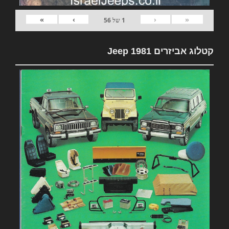
»
›
‹
«
1
של
56
קטלוג אביזרים 1981 Jeep