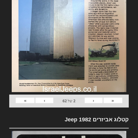
»
›
‹
«
2
של
62
קטלוג אביזרים 1982 Jeep