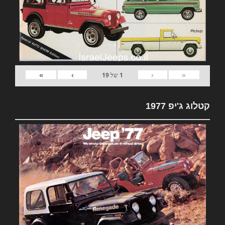
»
›
‹
«
1
של
19
קטלוג ג'יפ 1977