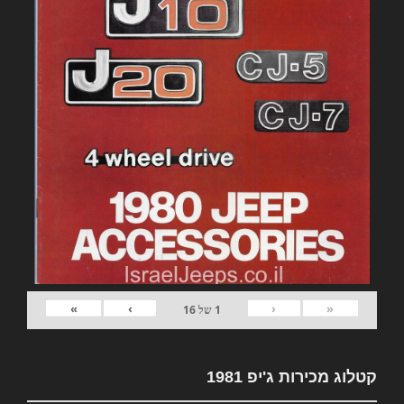
»
›
‹
«
1
של
16
קטלוג מכירות ג'יפ 1981