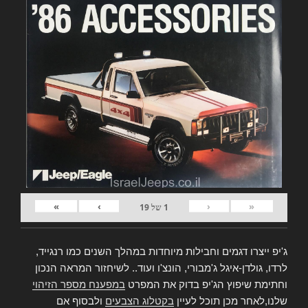
»
›
‹
«
1
של
19
ג'יפ ייצרו דגמים וחבילות מיוחדות במהלך השנים כמו רנגייד,
לרדו, גולדן-איגל ג'מבורי, הונצ'ו ועוד.. לשיחזור המראה הנכון
וחתימת שיפוץ הג'יפ בדוק את המפרט
במפענח מספר הזיהוי
שלנו,לאחר מכן תוכל לעיין
בקטלוג הצבעים
ולבסוף אם