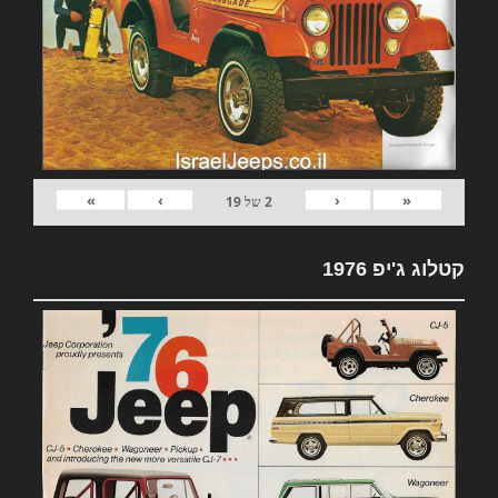
»
›
‹
«
2
של
19
קטלוג ג'יפ 1976