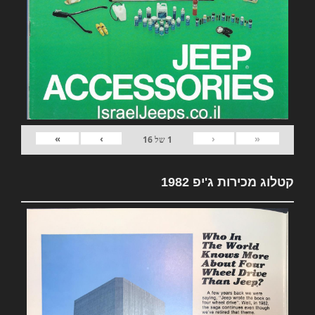
»
›
‹
«
1
של
16
קטלוג מכירות ג'יפ 1982