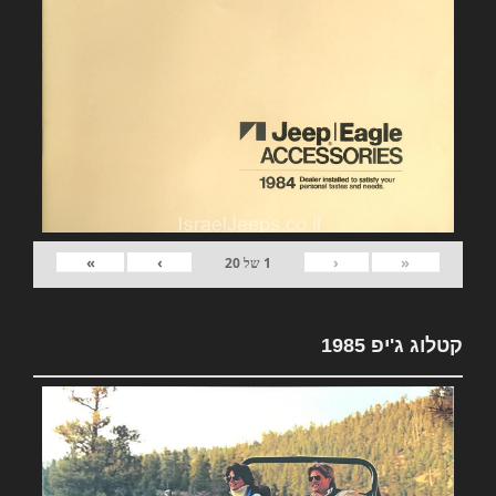
»
›
‹
«
1
של
20
קטלוג ג'יפ 1985