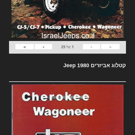
»
›
‹
«
1
של
25
קטלוג אביזרים Jeep 1980