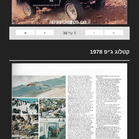
»
›
‹
«
1
של
36
קטלוג ג'יפ 1978