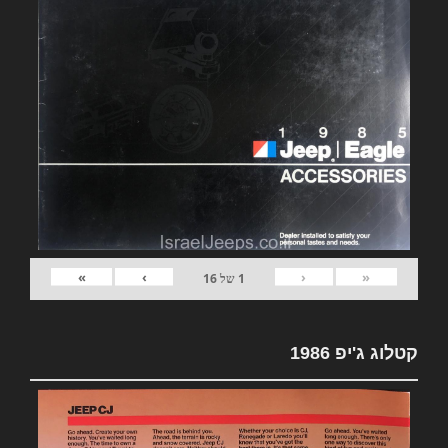
»
›
‹
«
1
של
16
קטלוג ג'יפ 1986