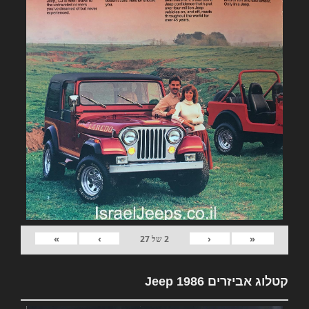
»
›
‹
«
2
של
27
קטלוג אביזרים Jeep 1986