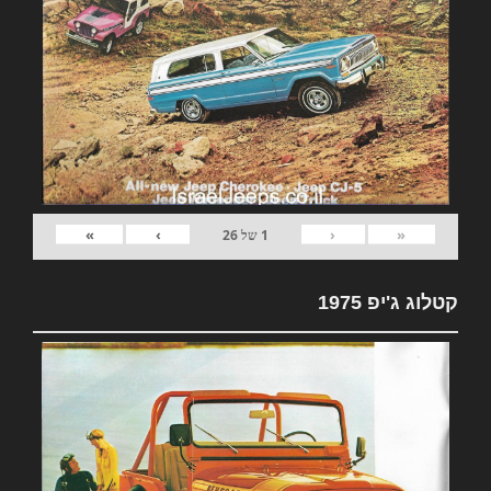
»
›
‹
«
1
של
26
קטלוג ג'יפ 1975