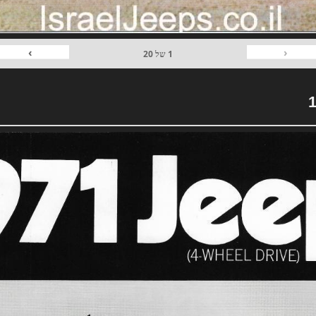
›
‹
1
של
20