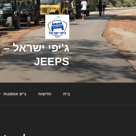
דילוג
לתוכן
JEEPS
בית
חדשות
ג'יפ אספנות