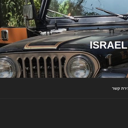
ג'יפי ישראל – הבית לג'יפאים ולמותג ג'יפ | ISRAEL
ירת קשר