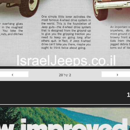
›
‹
2
של
20