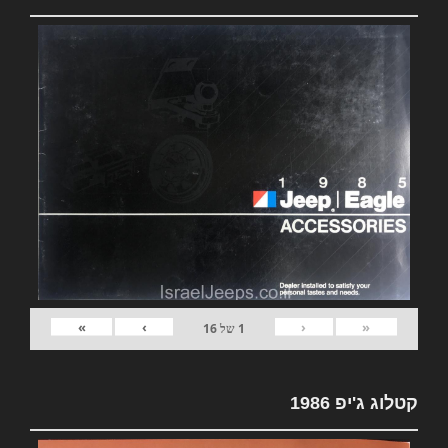
»
›
‹
«
1
של
16
קטלוג ג'יפ 1986