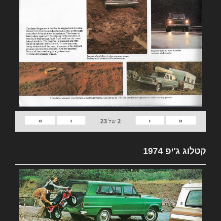
»
›
‹
«
2
של
23
קטלוג ג'יפ 1974