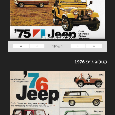
»
›
‹
«
1
של
19
קטלוג ג'יפ 1976