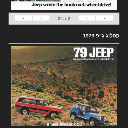
»
›
‹
«
3
של
31
קטלוג ג'יפ 1979