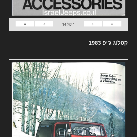
»
›
‹
«
1
של
14
קטלוג ג'יפ 1983