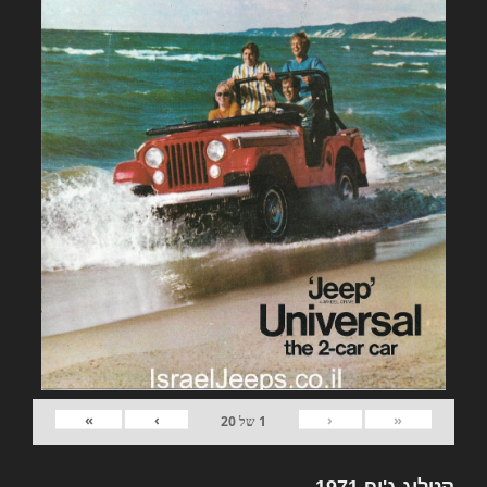
»
›
‹
«
1
של
20