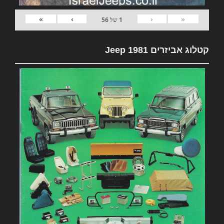
»
›
‹
«
1
של
56
קטלוג אביזרים 1981 Jeep