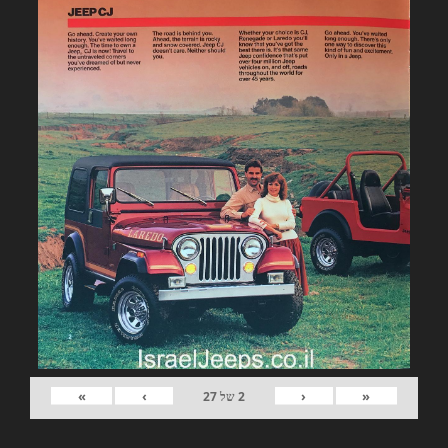
»
›
‹
«
2
של
27