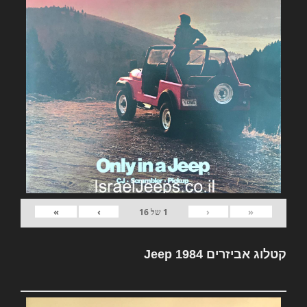
»
›
‹
«
1
של
16
קטלוג אביזרים Jeep 1984