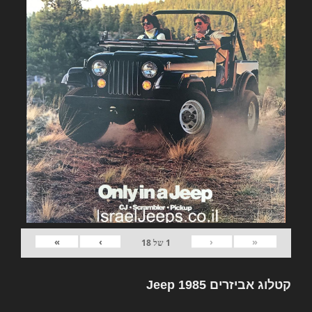
»
›
‹
«
1
של
18
קטלוג אביזרים Jeep 1985