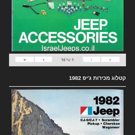
»
›
‹
«
1
של
16
קטלוג מכירות ג'יפ 1982