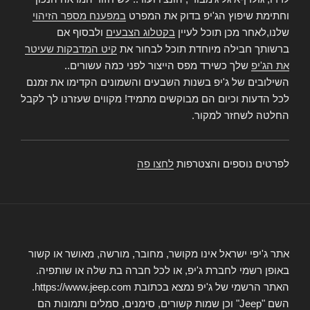
וחתימת שיפוץ הג'יפ בדוק את המפרט
במפענח מספר הזיהוי
שלנו,לאחר מכן תוכל לעיין
בקטלוג הצבעים
ולבסוף אם
ברשותך חבילה מיוחדת תוכל לבחור את
קיט המדבקות שעיטר
את הג'יפ
שלך כשירד מפס הייצור לפני כמה עשורים..
השילובים של ג'יפ בשנות השבעים והשמונים הקדימו את זמנם
לכל הדעות וכיום הם מבוקשים מתמיד! מקווים שעזרנו לך לקבל
החלטה לשחזר למקור.
לפרטים נוספים והצטרפות
לחצו פה
אתר ג'יפי ישראל אינו מקושר, מחובר, מורשה, מאושר או קשור
באופן רשמי לחברת ג'יפ, או לכל חברה בת שלה או שותפיה.
האתר הרשמי של ג'יפ נמצא בכתובת https://www.jeep.com.
השם "Jeep" וכן שמות קשורים, סימנים, סמלים ותמונות הם