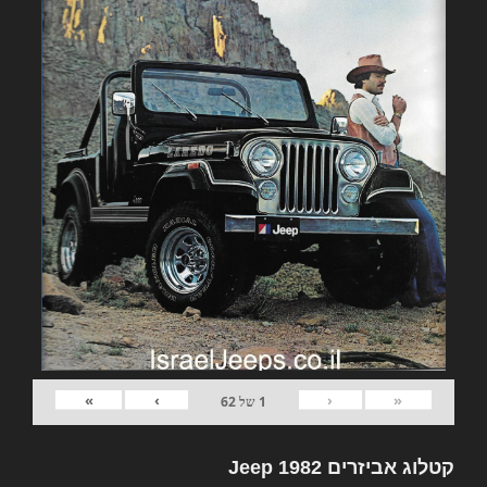
»
›
‹
«
1
של
62
קטלוג אביזרים 1982 Jeep