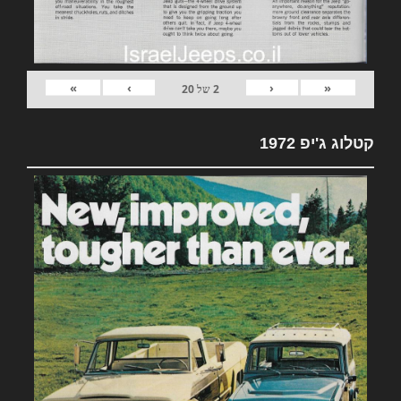
»
›
‹
«
2
של
20
קטלוג ג'יפ 1972