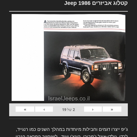
קטלוג אביזרים Jeep 1986
»
›
‹
«
2
של
19
ג'יפ ייצרו דגמים וחבילות מיוחדות במהלך השנים כמו רנגייד,
לרדו, גולדן-איגל ג'מבורי, הונצ'ו ועוד.. לשיחזור המראה הנכון