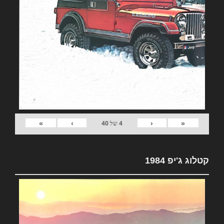
»
›
‹
«
4
של
40
קטלוג ג'יפ 1984