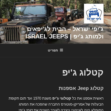
דילוג
לתוכן
ג'יפי ישראל – הבית לג'יפאים
ולמותג ג'יפ | ISRAEL JEEPS
תפריט
קטלוג ג'יפ
קטלוג Jeep אספנות
ראשית אספנו את כל
קטלוגי ג'יפ
משנת 1970 ועד תום תקופת
הבעלות של אמריקן-מוטורס החברה שהפכה את המותג
המופלא הזה לאייקוני וייצרה לאורך השנים את דגמי ג'יפי