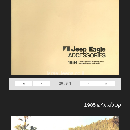
»
›
‹
«
1
של
20
קטלוג ג'יפ 1985