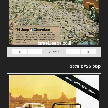
»
›
‹
«
2
של
26
קטלוג ג'יפ 1975