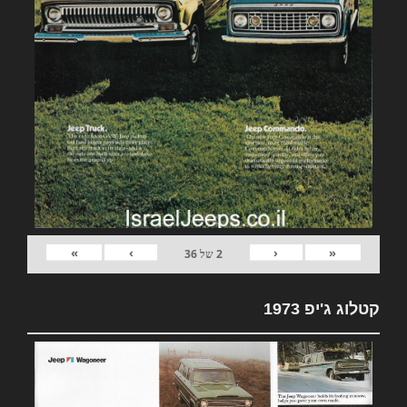
»
›
‹
«
2
של
36
קטלוג ג'יפ 1973