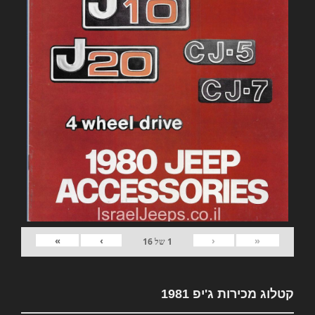
»
›
‹
«
1
של
16
קטלוג מכירות ג'יפ 1981