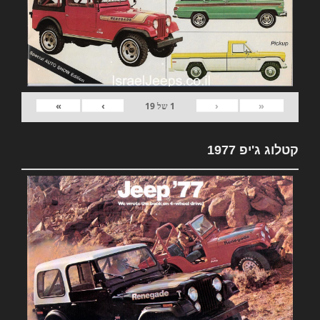
»
›
‹
«
1
של
19
קטלוג ג'יפ 1977