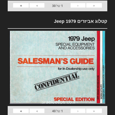
»
›
‹
«
1
של
30
קטלוג אביזרים 1979 Jeep
»
›
‹
«
1
של
40