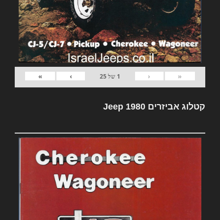
»
›
‹
«
1
של
25
קטלוג אביזרים Jeep 1980