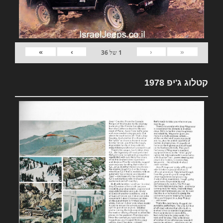
»
›
‹
«
1
של
36
קטלוג ג'יפ 1978