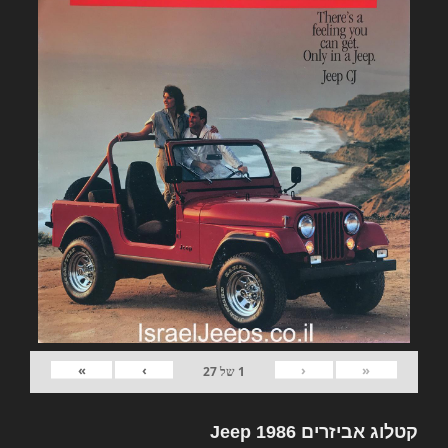
»
›
‹
«
1
של
27
קטלוג אביזרים Jeep 1986