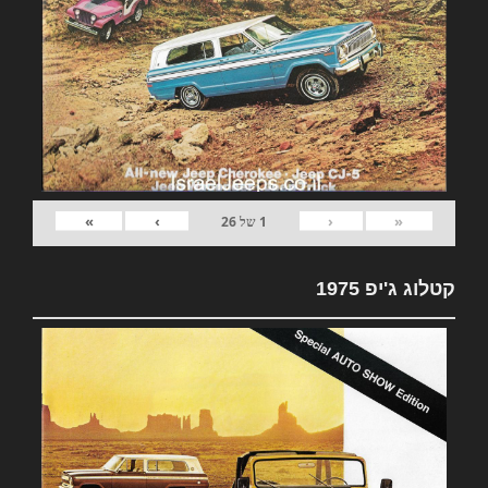
»
›
‹
«
1
של
26
קטלוג ג'יפ 1975