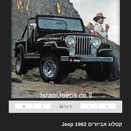
»
›
‹
«
1
של
62
קטלוג אביזרים 1982 Jeep