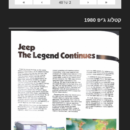
»
›
‹
«
2
של
40
קטלוג ג'יפ 1980