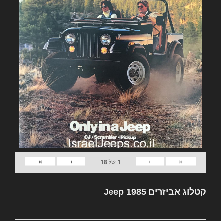
»
›
‹
«
1
של
18
קטלוג אביזרים Jeep 1985