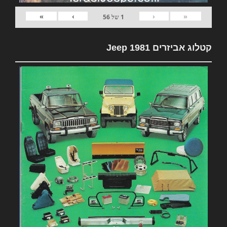
»
›
‹
«
1
של
56
קטלוג אביזרים 1981 Jeep