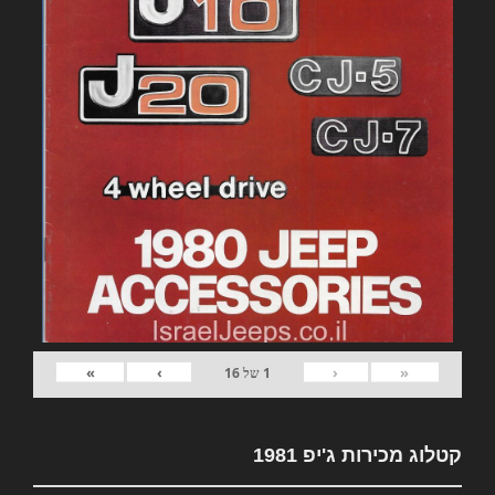
»
›
‹
«
1
של
16
קטלוג מכירות ג'יפ 1981