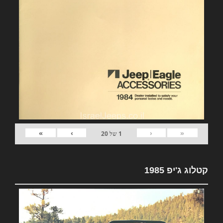
»
›
‹
«
1
של
20
קטלוג ג'יפ 1985