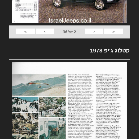
»
›
‹
«
2
של
36
קטלוג ג'יפ 1978