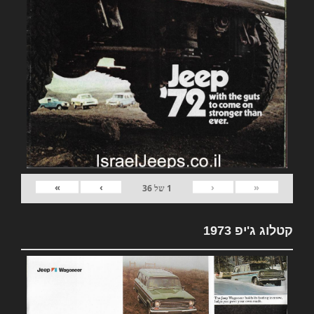
»
›
‹
«
1
של
36
קטלוג ג'יפ 1973