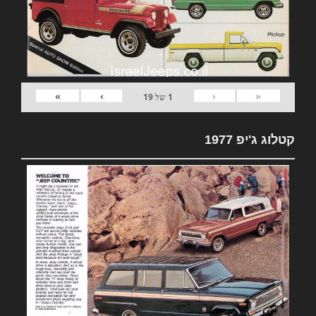
»
›
‹
«
1
של
19
קטלוג ג'יפ 1977