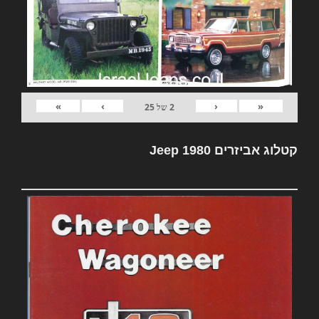
»
›
‹
«
2
של
25
קטלוג אביזרים Jeep 1980