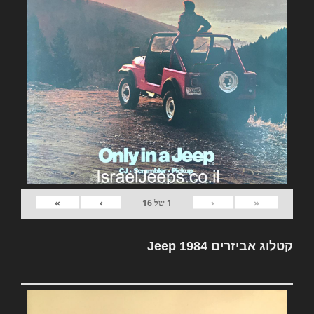
»
›
‹
«
1
של
16
קטלוג אביזרים Jeep 1984