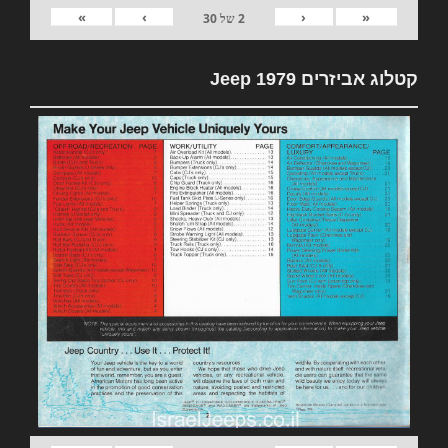
»
›
‹
«
2
של
30
קטלוג אביזרים 1979 Jeep