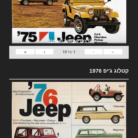
»
›
‹
«
1
של
19
קטלוג ג'יפ 1976