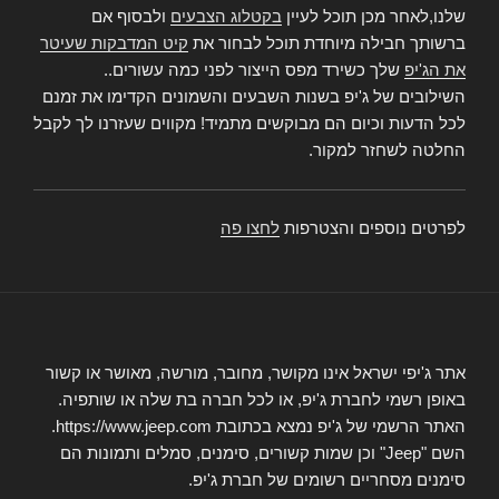
שלנו,לאחר מכן תוכל לעיין
בקטלוג הצבעים
ולבסוף אם
ברשותך חבילה מיוחדת תוכל לבחור את
קיט המדבקות שעיטר
את הג'יפ
שלך כשירד מפס הייצור לפני כמה עשורים..
השילובים של ג'יפ בשנות השבעים והשמונים הקדימו את זמנם
לכל הדעות וכיום הם מבוקשים מתמיד! מקווים שעזרנו לך לקבל
החלטה לשחזר למקור.
לפרטים נוספים והצטרפות
לחצו פה
אתר ג'יפי ישראל אינו מקושר, מחובר, מורשה, מאושר או קשור
באופן רשמי לחברת ג'יפ, או לכל חברה בת שלה או שותפיה.
האתר הרשמי של ג'יפ נמצא בכתובת https://www.jeep.com.
השם "Jeep" וכן שמות קשורים, סימנים, סמלים ותמונות הם
סימנים מסחריים רשומים של חברת ג'יפ.