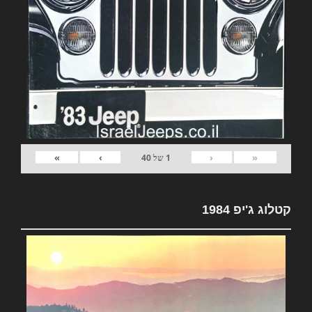
»
›
‹
«
1
של
40
קטלוג ג'יפ 1984