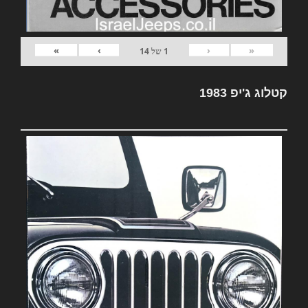
»
›
‹
«
1
של
14
קטלוג ג'יפ 1983