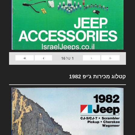
»
›
‹
«
1
של
16
קטלוג מכירות ג'יפ 1982