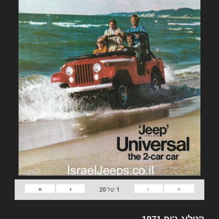
»
›
‹
«
1
של
20