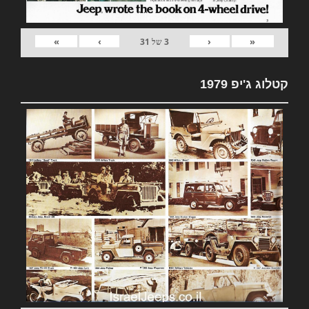
»
›
‹
«
3
של
31
קטלוג ג'יפ 1979