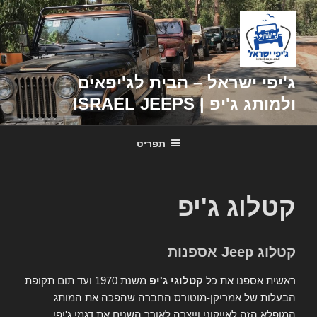
דילוג
לתוכן
ג'יפי ישראל – הבית לג'יפאים
ולמותג ג'יפ | ISRAEL JEEPS
תפריט
קטלוג ג'יפ
קטלוג Jeep אספנות
ראשית אספנו את כל
קטלוגי ג'יפ
משנת 1970 ועד תום תקופת
הבעלות של אמריקן-מוטורס החברה שהפכה את המותג
המופלא הזה לאייקוני וייצרה לאורך השנים את דגמי ג'יפי