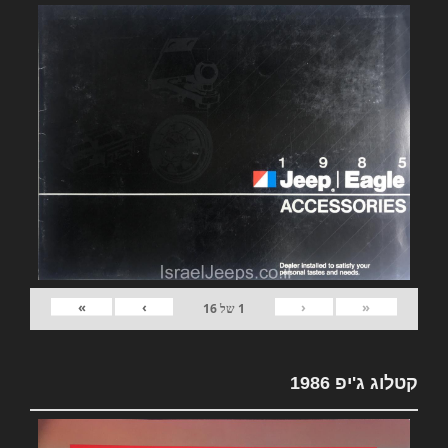
»
›
‹
«
1
של
16
קטלוג ג'יפ 1986