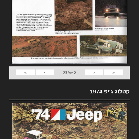
»
›
‹
«
2
של
23
קטלוג ג'יפ 1974