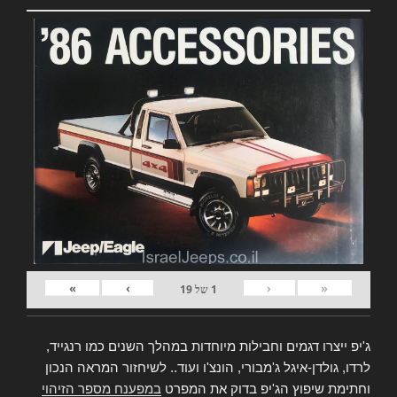
»
›
‹
«
1
של
19
ג'יפ ייצרו דגמים וחבילות מיוחדות במהלך השנים כמו רנגייד,
לרדו, גולדן-איגל ג'מבורי, הונצ'ו ועוד.. לשיחזור המראה הנכון
וחתימת שיפוץ הג'יפ בדוק את המפרט
במפענח מספר הזיהוי