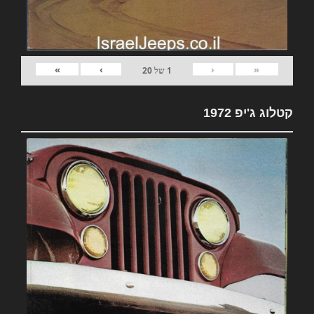
»
›
‹
«
1
של
20
קטלוג ג'יפ 1972