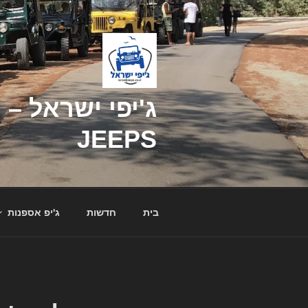
דילוג
לתוכן
JEEPS
בית
חדשות
ג'יפ אספנות