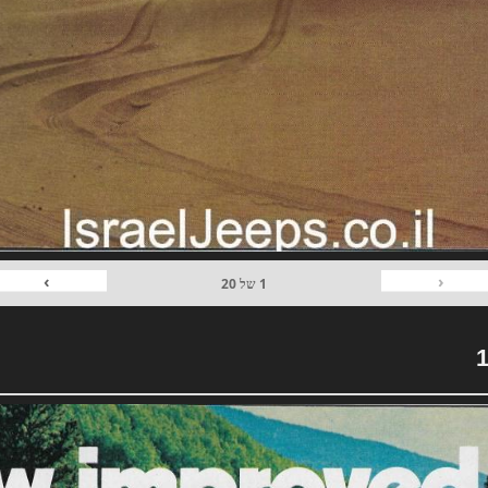
›
‹
1
של
20