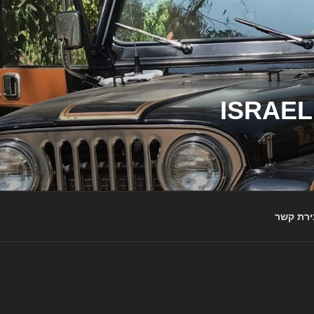
ג'יפי ישראל – הבית לג'יפאים ולמותג ג'יפ | ISRAEL
ירת קשר