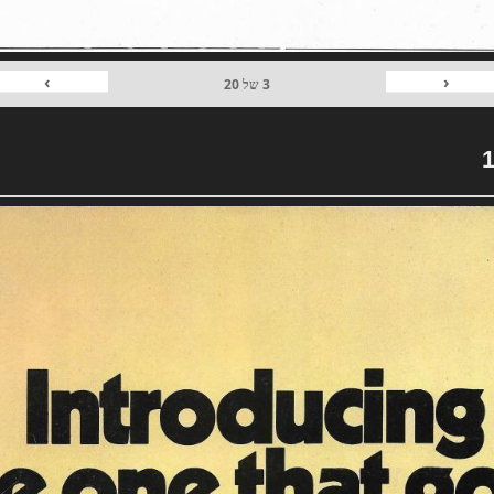
›
‹
3
של
20