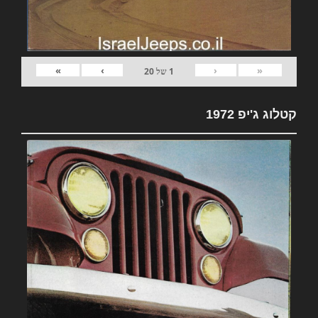
»
›
‹
«
1
של
20
קטלוג ג'יפ 1972