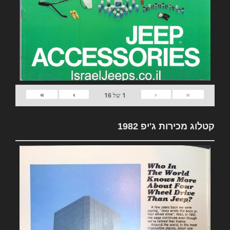
»
›
‹
«
1
של
16
קטלוג מכירות ג'יפ 1982