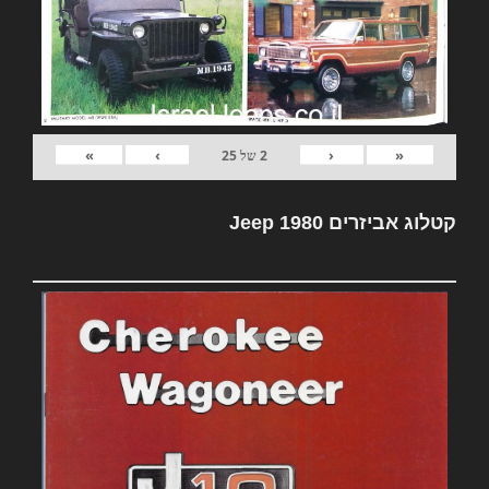
»
›
‹
«
2
של
25
קטלוג אביזרים Jeep 1980