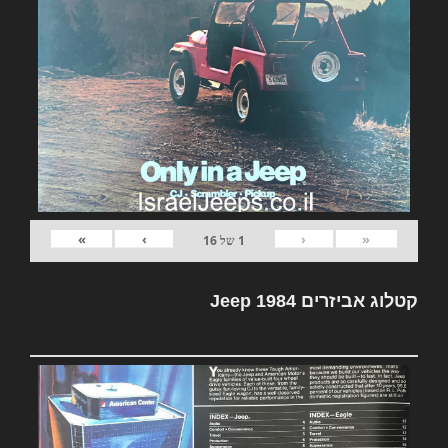
»
›
‹
«
1
של
16
קטלוג אביזרים Jeep 1984