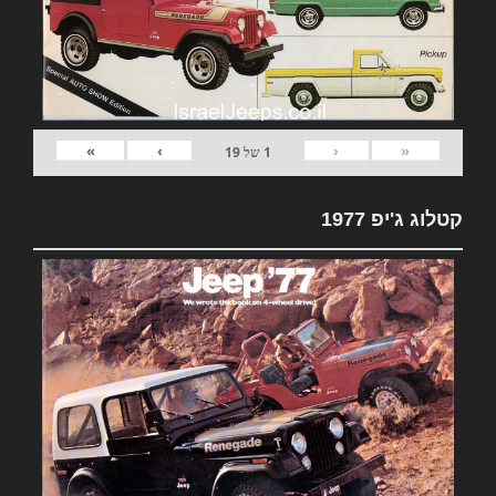
»
›
‹
«
1
של
19
קטלוג ג'יפ 1977