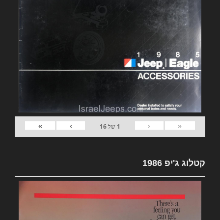
»
›
‹
«
1
של
16
קטלוג ג'יפ 1986