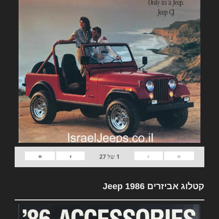
»
›
‹
«
1
של
27
קטלוג אביזרים Jeep 1986