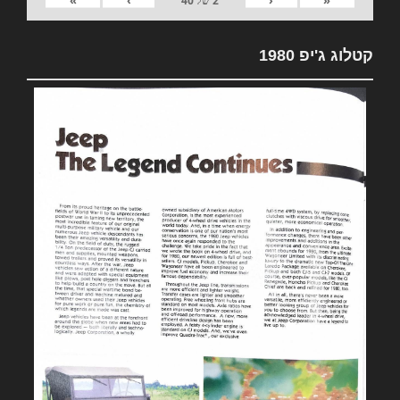
2
של
40
קטלוג ג'יפ 1980