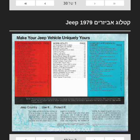
»
›
‹
«
1
של
30
קטלוג אביזרים 1979 Jeep
»
›
‹
«