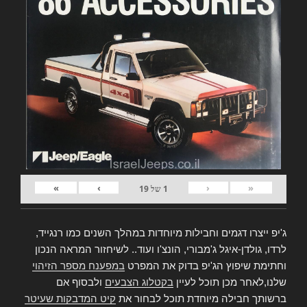
»
›
‹
«
1
של
19
ג'יפ ייצרו דגמים וחבילות מיוחדות במהלך השנים כמו רנגייד,
לרדו, גולדן-איגל ג'מבורי, הונצ'ו ועוד.. לשיחזור המראה הנכון
וחתימת שיפוץ הג'יפ בדוק את המפרט
במפענח מספר הזיהוי
שלנו,לאחר מכן תוכל לעיין
בקטלוג הצבעים
ולבסוף אם
ברשותך חבילה מיוחדת תוכל לבחור את
קיט המדבקות שעיטר