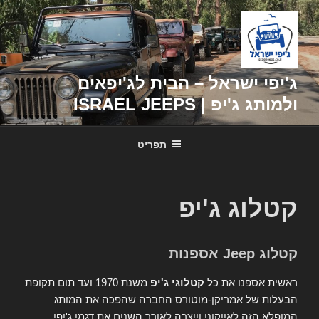
דילוג
לתוכן
ג'יפי ישראל – הבית לג'יפאים
ולמותג ג'יפ | ISRAEL JEEPS
תפריט
קטלוג ג'יפ
קטלוג Jeep אספנות
ראשית אספנו את כל
קטלוגי ג'יפ
משנת 1970 ועד תום תקופת
הבעלות של אמריקן-מוטורס החברה שהפכה את המותג
המופלא הזה לאייקוני וייצרה לאורך השנים את דגמי ג'יפי