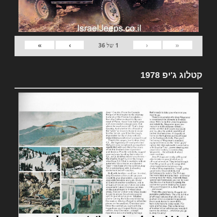
»
›
‹
«
1
של
36
קטלוג ג'יפ 1978