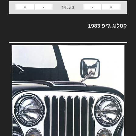
»
›
‹
«
2
של
14
קטלוג ג'יפ 1983