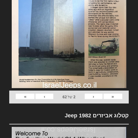
»
›
‹
«
2
של
62
קטלוג אביזרים 1982 Jeep