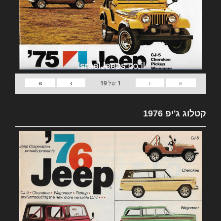
»
›
‹
«
1
של
19
קטלוג ג'יפ 1976