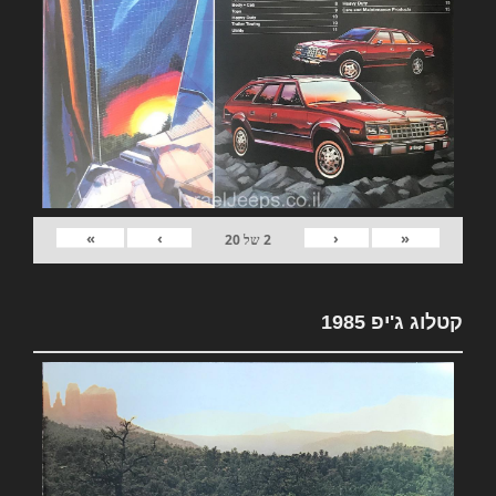
»
›
‹
«
2
של
20
קטלוג ג'יפ 1985