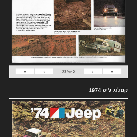
»
›
‹
«
2
של
23
קטלוג ג'יפ 1974