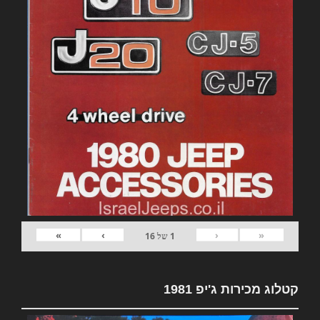
»
›
‹
«
1
של
16
קטלוג מכירות ג'יפ 1981