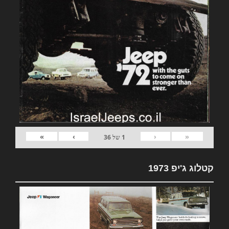
»
›
‹
«
1
של
36
קטלוג ג'יפ 1973