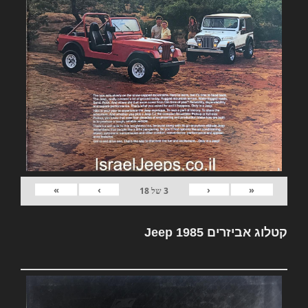
»
›
‹
«
3
של
18
קטלוג אביזרים Jeep 1985