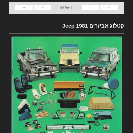
»
›
‹
«
1
של
56
קטלוג אביזרים 1981 Jeep