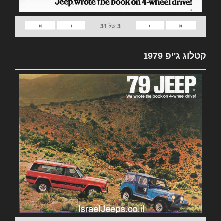
»
›
‹
«
3
של
31
קטלוג ג'יפ 1979