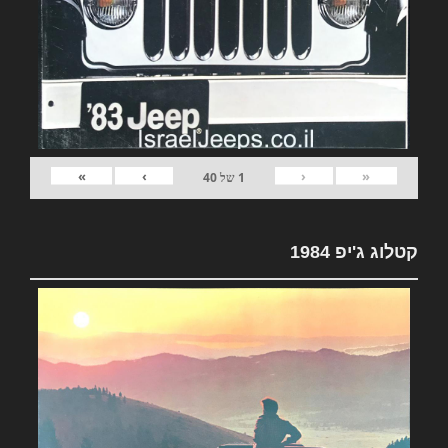
»
›
‹
«
1
של
40
קטלוג ג'יפ 1984