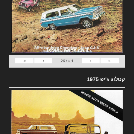
»
›
‹
«
1
של
26
קטלוג ג'יפ 1975