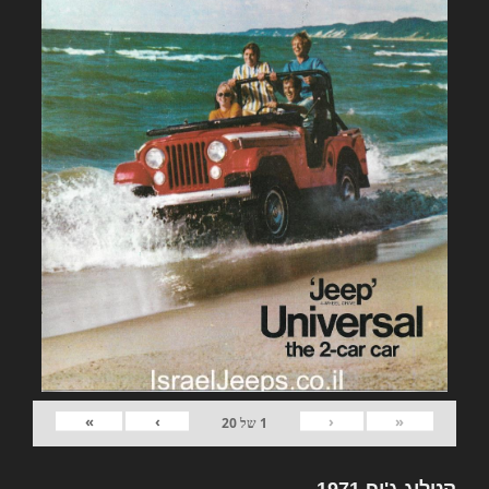
»
›
‹
«
1
של
20