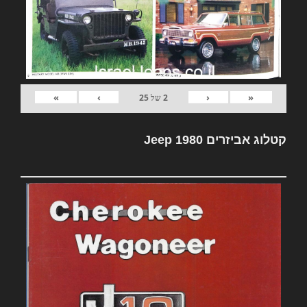
»
›
‹
«
2
של
25
קטלוג אביזרים Jeep 1980