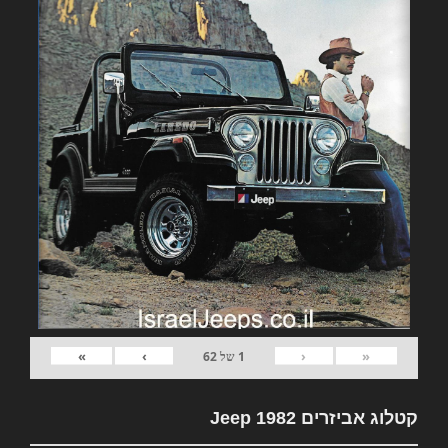
»
›
‹
«
1
של
62
קטלוג אביזרים 1982 Jeep