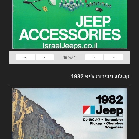
»
›
‹
«
1
של
16
קטלוג מכירות ג'יפ 1982