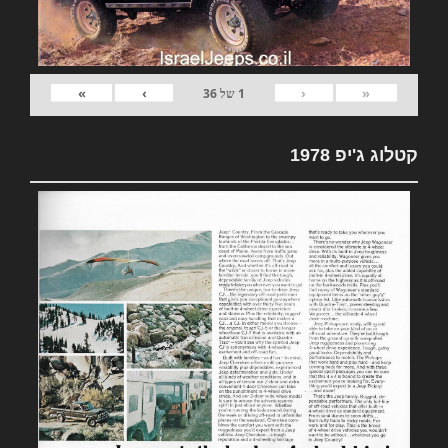
»
›
‹
«
1
של
36
קטלוג ג'יפ 1978