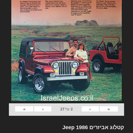
»
›
‹
«
2
של
27
קטלוג אביזרים Jeep 1986