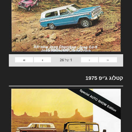
»
›
‹
«
1
של
26
קטלוג ג'יפ 1975