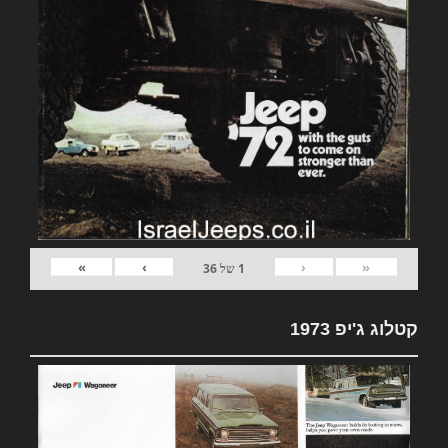
»
›
‹
«
1
של
36
קטלוג ג'יפ 1973