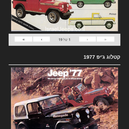
»
›
‹
«
1
של
19
קטלוג ג'יפ 1977