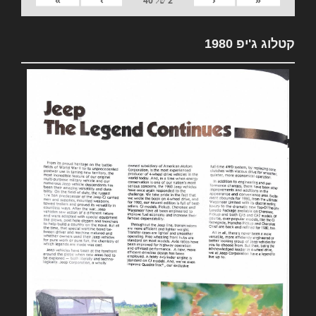
2
של
40
קטלוג ג'יפ 1980