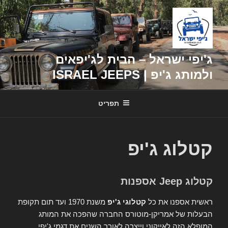
דילוג
לתוכן
ג'יפי ישראל – הבית לג'יפאים
ולמותג ג'יפ | ISRAEL JEEPS
תפריט
קטלוג ג'יפ
קטלוג Jeep אספנות
ראשית אספנו את כל
קטלוגי ג'יפ
משנת 1970 ועד תום תקופת
הבעלות של אמריקן-מוטורס החברה שהפכה את המותג
המופלא הזה לאייקוני וייצרה לאורך השנים את דגמי ג'יפי