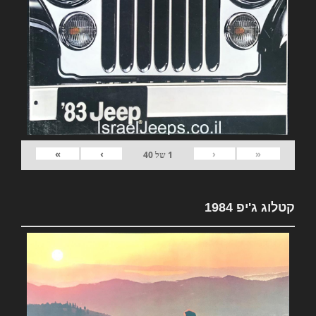
»
›
‹
«
1
של
40
קטלוג ג'יפ 1984