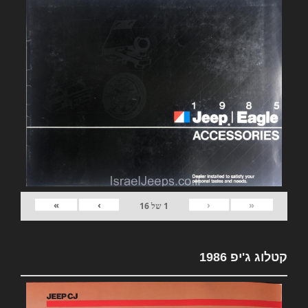
»
›
‹
«
1
של
16
קטלוג ג'יפ 1986