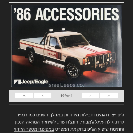
»
›
‹
«
1
של
19
ג'יפ ייצרו דגמים וחבילות מיוחדות במהלך השנים כמו רנגייד,
לרדו, גולדן-איגל ג'מבורי, הונצ'ו ועוד.. לשיחזור המראה הנכון
וחתימת שיפוץ הג'יפ בדוק את המפרט
במפענח מספר הזיהוי