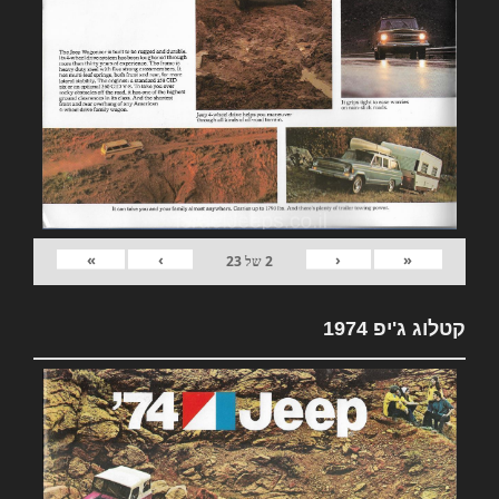
»
›
‹
«
2
של
23
קטלוג ג'יפ 1974