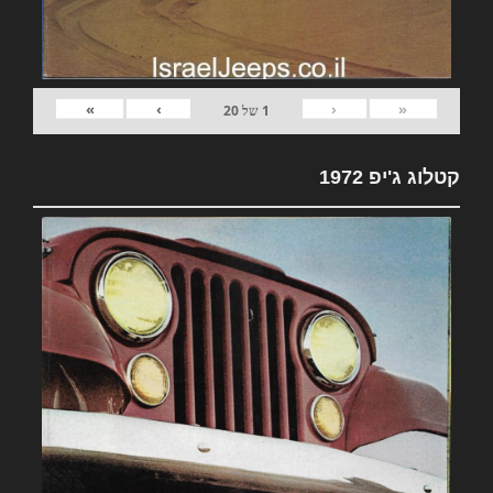
»
›
‹
«
1
של
20
קטלוג ג'יפ 1972