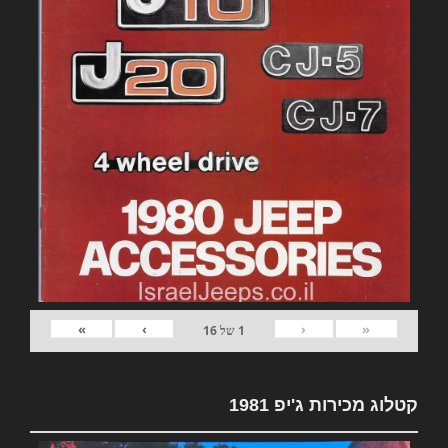
»
›
‹
«
1
של
16
קטלוג מכירות ג'יפ 1981