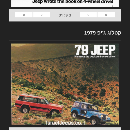
»
›
‹
«
3
של
31
קטלוג ג'יפ 1979