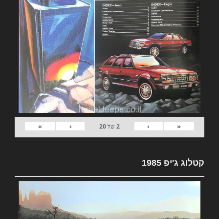
»
›
‹
«
2
של
20
קטלוג ג'יפ 1985