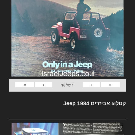
»
›
‹
«
1
של
16
קטלוג אביזרים Jeep 1984