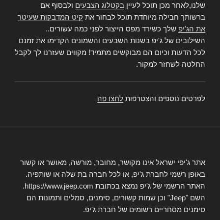
שלנו,לאחר מכן תוכל לעיין
בקטלוג הצבעים
ולבסוף אם
ברשותך חבילה מיוחדת תוכל לבחור את
קיט המדבקות שעיטר
את הג'יפ
שלך כשירד מפס הייצור לפני כמה עשורים..
השילובים של ג'יפ בשנות השבעים והשמונים הקדימו את זמנם
לכל הדעות וכיום הם מבוקשים מתמיד! מקווים שעזרנו לך לקבל
החלטה לשחזר למקור.
לפרטים נוספים והצטרפות
לחצו פה
אתר ג'יפי ישראל אינו מקושר, מחובר, מורשה, מאושר או קשור
באופן רשמי לחברת ג'יפ, או לכל חברה בת שלה או שותפיה.
האתר הרשמי של ג'יפ נמצא בכתובת https://www.jeep.com.
השם "Jeep" וכן שמות קשורים, סימנים, סמלים ותמונות הם
סימנים מסחריים רשומים של חברת ג'יפ.