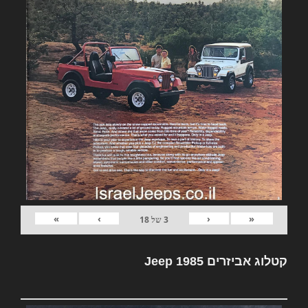
»
›
‹
«
3
של
18
קטלוג אביזרים Jeep 1985