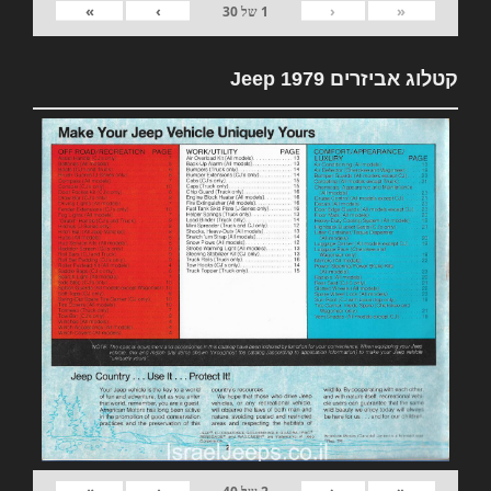
»
›
‹
«
1
של
30
קטלוג אביזרים 1979 Jeep
»
›
‹
«