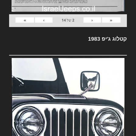
»
›
‹
«
2
של
14
קטלוג ג'יפ 1983