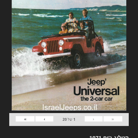
»
›
‹
«
1
של
20