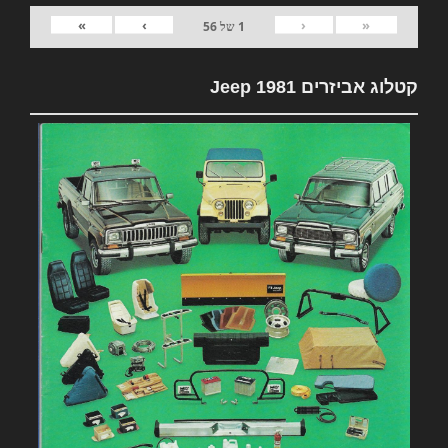
»
›
‹
«
1
של
56
קטלוג אביזרים 1981 Jeep