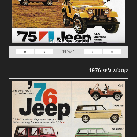
»
›
‹
«
1
של
19
קטלוג ג'יפ 1976