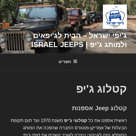
דילוג
לתוכן
ג'יפי ישראל – הבית לג'יפאים
ולמותג ג'יפ | ISRAEL JEEPS
תפריט
קטלוג ג'יפ
קטלוג Jeep אספנות
ראשית אספנו את כל
קטלוגי ג'יפ
משנת 1970 ועד תום תקופת
הבעלות של אמריקן-מוטורס החברה שהפכה את המותג
המופלא הזה לאייקוני וייצרה לאורך השנים את דגמי ג'יפי