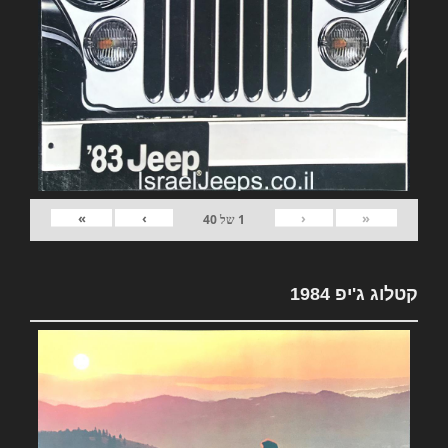
»
›
‹
«
1
של
40
קטלוג ג'יפ 1984