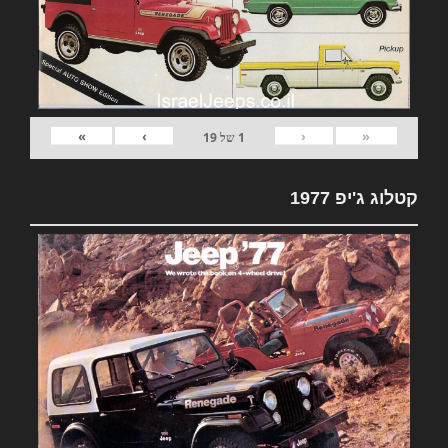
»
›
‹
«
1
של
19
קטלוג ג'יפ 1977