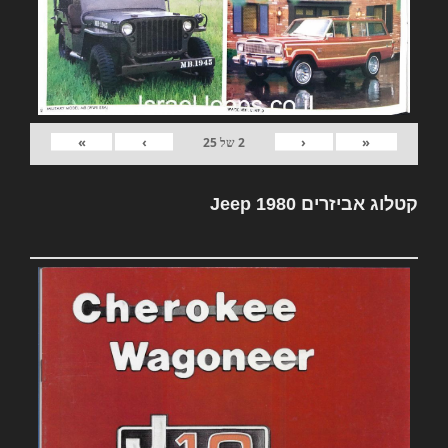
»
›
‹
«
2
של
25
קטלוג אביזרים Jeep 1980