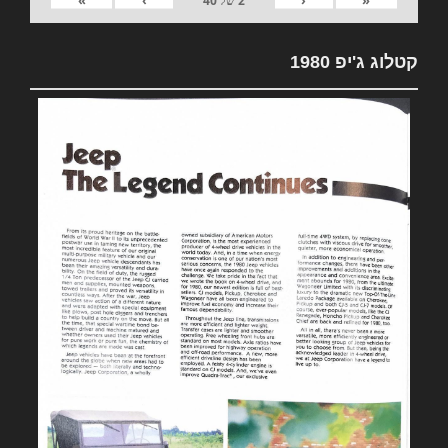
2
של
40
קטלוג ג'יפ 1980