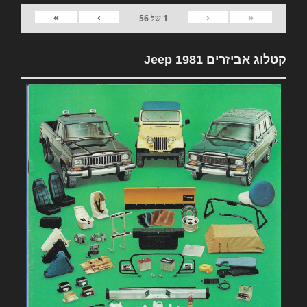
»
›
‹
«
1
של
56
קטלוג אביזרים 1981 Jeep