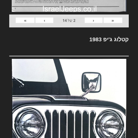
»
›
‹
«
2
של
14
קטלוג ג'יפ 1983