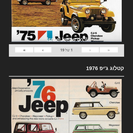
»
›
‹
«
1
של
19
קטלוג ג'יפ 1976