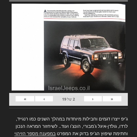
»
›
‹
«
2
של
19
ג'יפ ייצרו דגמים וחבילות מיוחדות במהלך השנים כמו רנגייד,
לרדו, גולדן-איגל ג'מבורי, הונצ'ו ועוד.. לשיחזור המראה הנכון
וחתימת שיפוץ הג'יפ בדוק את המפרט
במפענח מספר הזיהוי