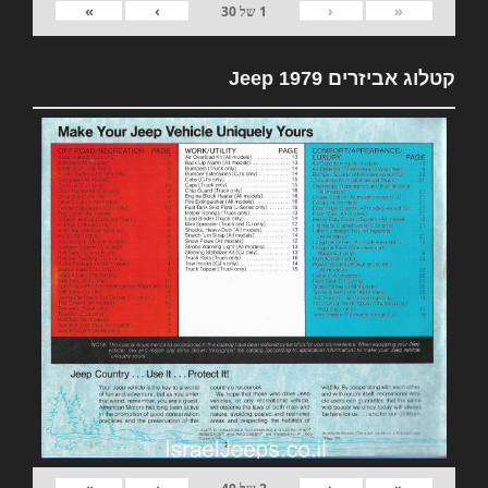
»
›
‹
«
1
של
30
קטלוג אביזרים 1979 Jeep
»
›
‹
«