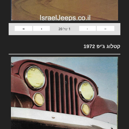
»
›
‹
«
1
של
20
קטלוג ג'יפ 1972