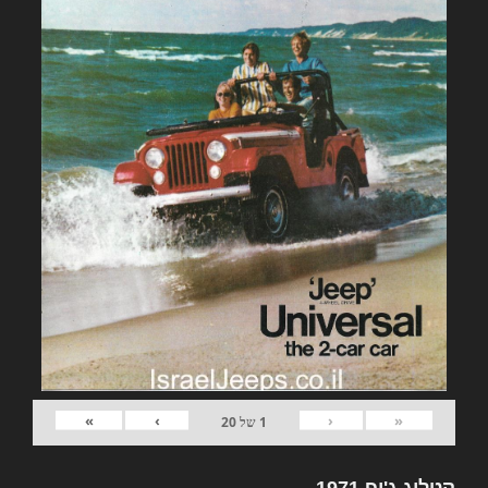
»
›
‹
«
1
של
20