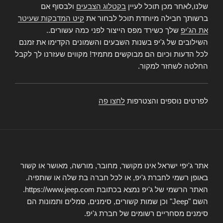
שלנו,לאחר מכן תוכל לעיין
בקטלוג הצבעים
ולבסוף אם
ברשותך חבילה מיוחדת תוכל לבחור את
קיט המדבקות שעיטר
את הג'יפ
שלך כשירד מפס הייצור לפני כמה עשורים..
השילובים של ג'יפ בשנות השבעים והשמונים הקדימו את זמנם
לכל הדעות וכיום הם מבוקשים מתמיד! מקווים שעזרנו לך לקבל
החלטה לשחזר למקור.
לפרטים נוספים והצטרפות
לחצו פה
אתר ג'יפי ישראל אינו מקושר, מחובר, מורשה, מאושר או קשור
באופן רשמי לחברת ג'יפ, או לכל חברה בת שלה או שותפיה.
האתר הרשמי של ג'יפ נמצא בכתובת https://www.jeep.com.
השם "Jeep" וכן שמות קשורים, סימנים, סמלים ותמונות הם
סימנים מסחריים רשומים של חברת ג'יפ.