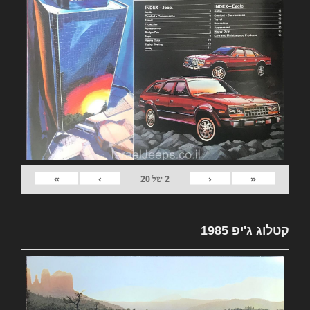
»
›
‹
«
2
של
20
קטלוג ג'יפ 1985