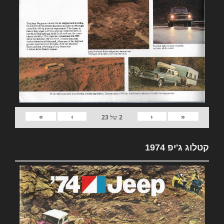
»
›
‹
«
2
של
23
קטלוג ג'יפ 1974