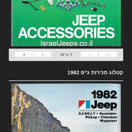
»
›
‹
«
1
של
16
קטלוג מכירות ג'יפ 1982