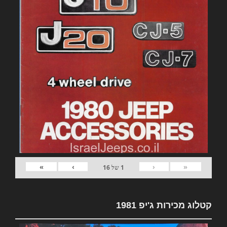
»
›
‹
«
1
של
16
קטלוג מכירות ג'יפ 1981