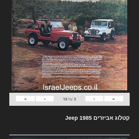
»
›
‹
«
3
של
18
קטלוג אביזרים Jeep 1985