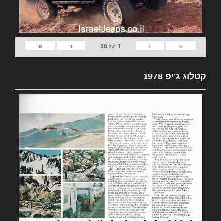
»
›
‹
«
1
של
36
קטלוג ג'יפ 1978