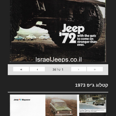
»
›
‹
«
1
של
36
קטלוג ג'יפ 1973