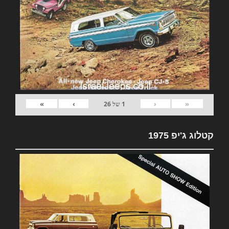
»
›
‹
«
1
של
26
קטלוג ג'יפ 1975