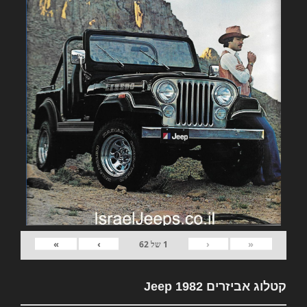
»
›
‹
«
1
של
62
קטלוג אביזרים 1982 Jeep