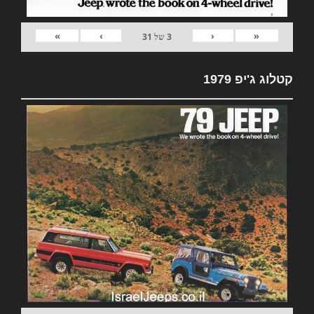
»
›
‹
«
3
של
31
קטלוג ג'יפ 1979