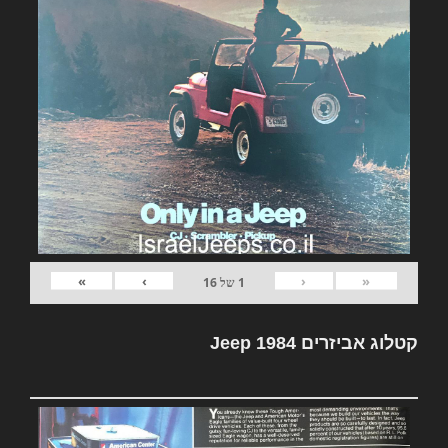
»
›
‹
«
1
של
16
קטלוג אביזרים Jeep 1984