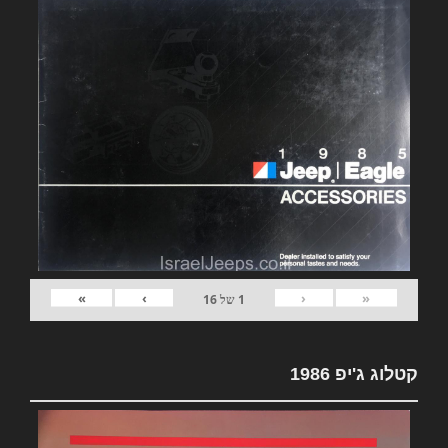
»
›
‹
«
1
של
16
קטלוג ג'יפ 1986