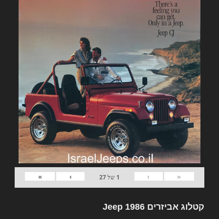
»
›
‹
«
1
של
27
קטלוג אביזרים Jeep 1986