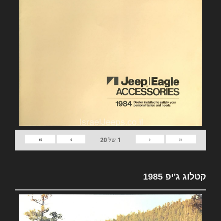
»
›
‹
«
1
של
20
קטלוג ג'יפ 1985