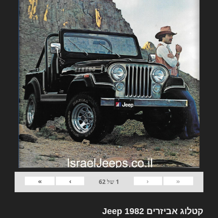
»
›
‹
«
1
של
62
קטלוג אביזרים 1982 Jeep