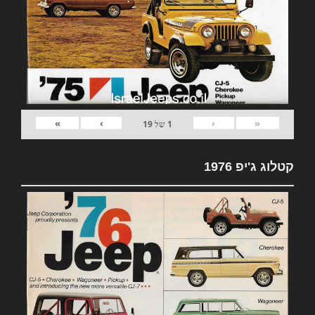
»
›
‹
«
1
של
19
קטלוג ג'יפ 1976