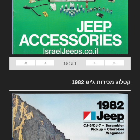
»
›
‹
«
1
של
16
קטלוג מכירות ג'יפ 1982