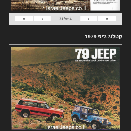
»
›
‹
«
4
של
31
קטלוג ג'יפ 1979