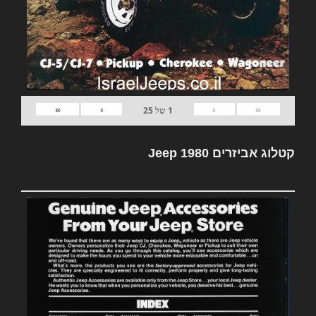
»
›
‹
«
1
של
25
קטלוג אביזרים Jeep 1980