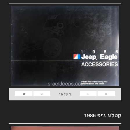
»
›
‹
«
1
של
16
קטלוג ג'יפ 1986