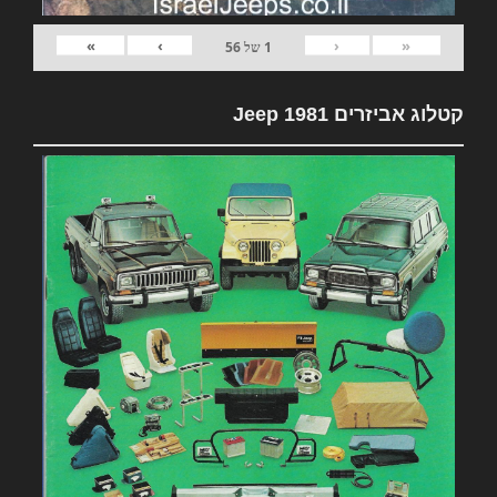
»
›
‹
«
1
של
56
קטלוג אביזרים 1981 Jeep