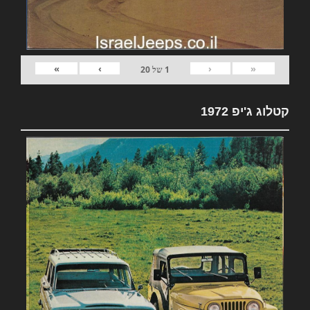
»
›
‹
«
1
של
20
קטלוג ג'יפ 1972