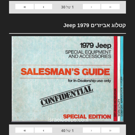
»
›
‹
«
1
של
30
קטלוג אביזרים 1979 Jeep
»
›
‹
«
1
של
40