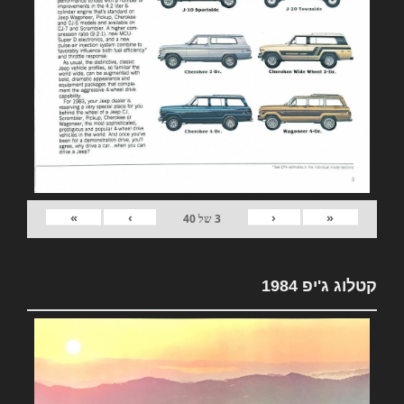
»
›
‹
«
3
של
40
קטלוג ג'יפ 1984