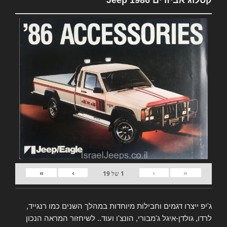
»
›
‹
«
1
של
19
ג'יפ ייצרו דגמים וחבילות מיוחדות במהלך השנים כמו רנגייד,
לרדו, גולדן-איגל ג'מבורי, הונצ'ו ועוד.. לשיחזור המראה הנכון