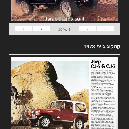
»
›
‹
«
1
של
36
קטלוג ג'יפ 1978