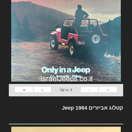
»
›
‹
«
1
של
16
קטלוג אביזרים Jeep 1984