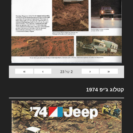
»
›
‹
«
2
של
23
קטלוג ג'יפ 1974