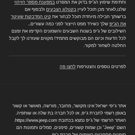
וחתימת שיפוץ הג'יפ בדוק את המפרט
במפענח מספר הזיהוי
שלנו,לאחר מכן תוכל לעיין
בקטלוג הצבעים
ולבסוף אם
ברשותך חבילה מיוחדת תוכל לבחור את
קיט המדבקות שעיטר
את הג'יפ
שלך כשירד מפס הייצור לפני כמה עשורים..
השילובים של ג'יפ בשנות השבעים והשמונים הקדימו את זמנם
לכל הדעות וכיום הם מבוקשים מתמיד! מקווים שעזרנו לך לקבל
החלטה לשחזר למקור.
לפרטים נוספים והצטרפות
לחצו פה
אתר ג'יפי ישראל אינו מקושר, מחובר, מורשה, מאושר או קשור
באופן רשמי לחברת ג'יפ, או לכל חברה בת שלה או שותפיה.
האתר הרשמי של ג'יפ נמצא בכתובת https://www.jeep.com.
השם "Jeep" וכן שמות קשורים, סימנים, סמלים ותמונות הם
סימנים מסחריים רשומים של חברת ג'יפ.