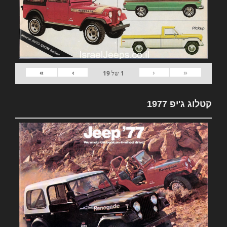
»
›
‹
«
1
של
19
קטלוג ג'יפ 1977