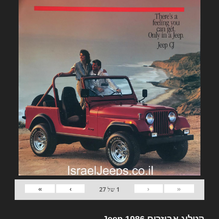
»
›
‹
«
1
של
27
קטלוג אביזרים Jeep 1986