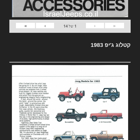
»
›
‹
«
1
של
14
קטלוג ג'יפ 1983