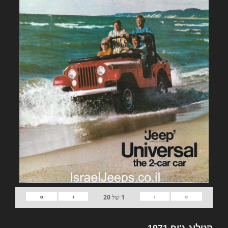
»
›
‹
«
1
של
20