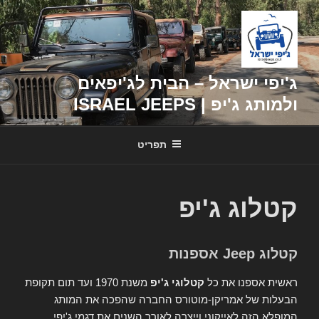
דילוג
לתוכן
ג'יפי ישראל – הבית לג'יפאים
ולמותג ג'יפ | ISRAEL JEEPS
תפריט
קטלוג ג'יפ
קטלוג Jeep אספנות
ראשית אספנו את כל
קטלוגי ג'יפ
משנת 1970 ועד תום תקופת
הבעלות של אמריקן-מוטורס החברה שהפכה את המותג
המופלא הזה לאייקוני וייצרה לאורך השנים את דגמי ג'יפי