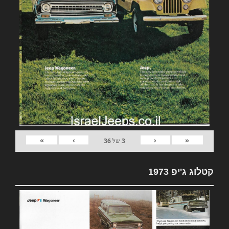
»
›
‹
«
3
של
36
קטלוג ג'יפ 1973