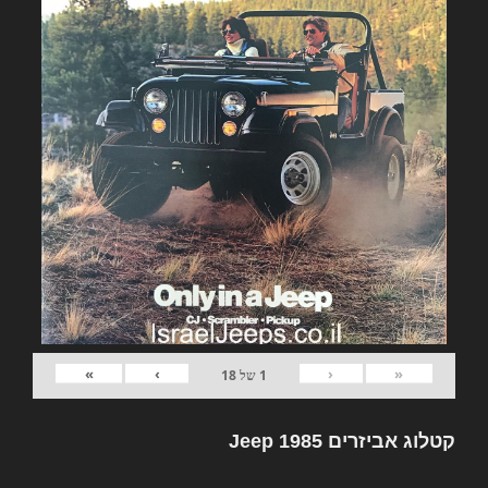
»
›
‹
«
1
של
18
קטלוג אביזרים Jeep 1985