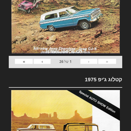
»
›
‹
«
1
של
26
קטלוג ג'יפ 1975