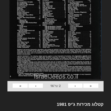
»
›
‹
«
2
של
16
קטלוג מכירות ג'יפ 1981