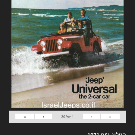
»
›
‹
«
1
של
20