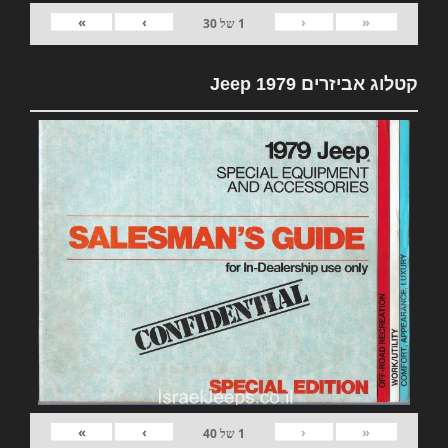
»
›
‹
«
1
של
30
קטלוג אביזרים 1979 Jeep
»
›
‹
«
1
של
40