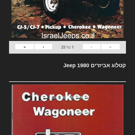
»
›
‹
«
1
של
25
קטלוג אביזרים Jeep 1980