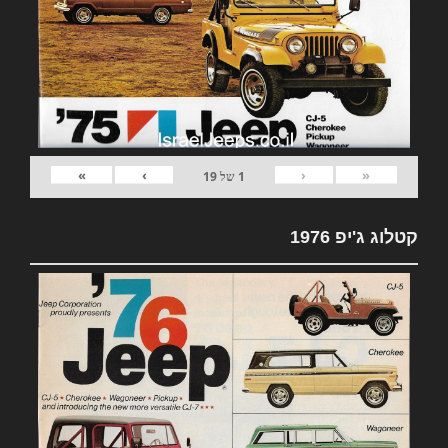
»
›
‹
«
1
של
19
קטלוג ג'יפ 1976