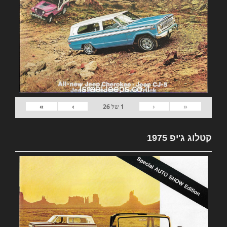
»
›
‹
«
1
של
26
קטלוג ג'יפ 1975