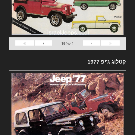
»
›
‹
«
1
של
19
קטלוג ג'יפ 1977