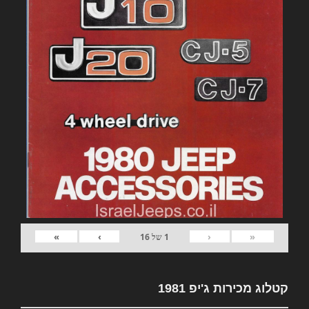
»
›
‹
«
1
של
16
קטלוג מכירות ג'יפ 1981