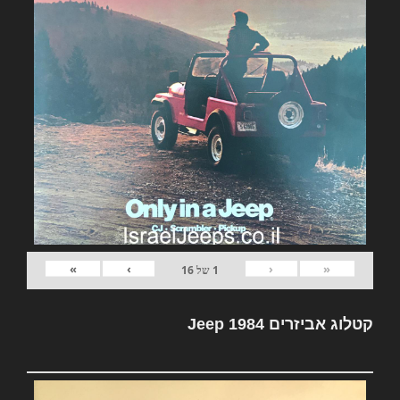
»
›
‹
«
1
של
16
קטלוג אביזרים Jeep 1984