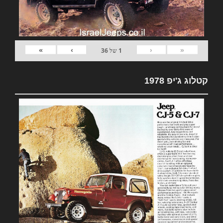
»
›
‹
«
1
של
36
קטלוג ג'יפ 1978