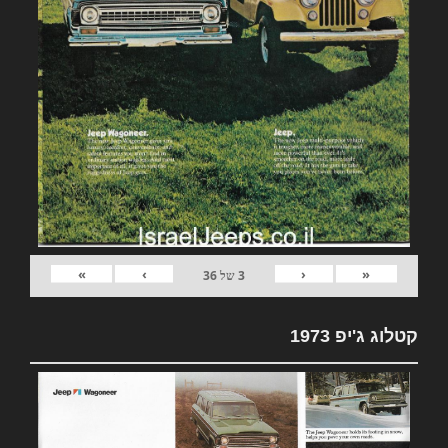
»
›
‹
«
3
של
36
קטלוג ג'יפ 1973