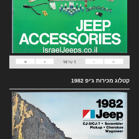
»
›
‹
«
1
של
16
קטלוג מכירות ג'יפ 1982