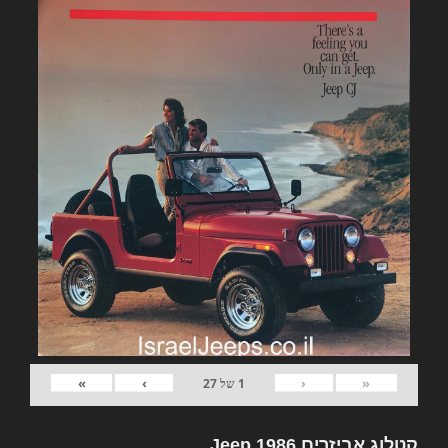
»
›
‹
«
1
של
27
קטלוג אביזרים Jeep 1986