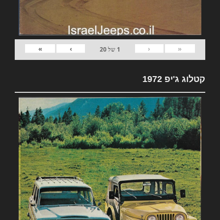
»
›
‹
«
1
של
20
קטלוג ג'יפ 1972