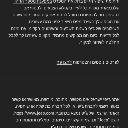
וחתימת שיפוץ הג'יפ בדוק את המפרט
במפענח מספר הזיהוי
שלנו,לאחר מכן תוכל לעיין
בקטלוג הצבעים
ולבסוף אם
ברשותך חבילה מיוחדת תוכל לבחור את
קיט המדבקות שעיטר
את הג'יפ
שלך כשירד מפס הייצור לפני כמה עשורים..
השילובים של ג'יפ בשנות השבעים והשמונים הקדימו את זמנם
לכל הדעות וכיום הם מבוקשים מתמיד! מקווים שעזרנו לך לקבל
החלטה לשחזר למקור.
לפרטים נוספים והצטרפות
לחצו פה
אתר ג'יפי ישראל אינו מקושר, מחובר, מורשה, מאושר או קשור
באופן רשמי לחברת ג'יפ, או לכל חברה בת שלה או שותפיה.
האתר הרשמי של ג'יפ נמצא בכתובת https://www.jeep.com.
השם "Jeep" וכן שמות קשורים, סימנים, סמלים ותמונות הם
סימנים מסחריים רשומים של חברת ג'יפ.