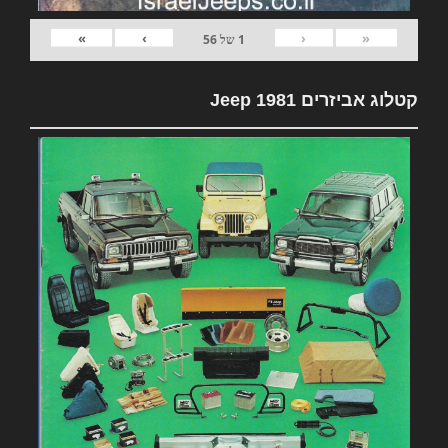
»
›
‹
«
1
של
56
קטלוג אביזרים 1981 Jeep