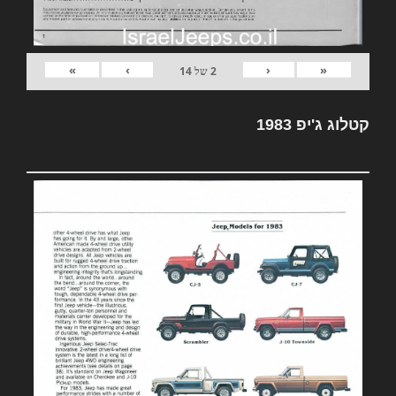
»
›
‹
«
2
של
14
קטלוג ג'יפ 1983