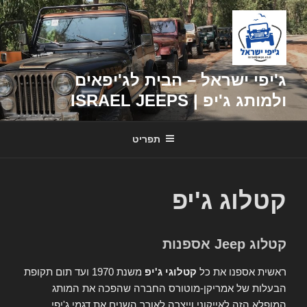
דילוג
לתוכן
ג'יפי ישראל – הבית לג'יפאים
ולמותג ג'יפ | ISRAEL JEEPS
תפריט
קטלוג ג'יפ
קטלוג Jeep אספנות
ראשית אספנו את כל
קטלוגי ג'יפ
משנת 1970 ועד תום תקופת
הבעלות של אמריקן-מוטורס החברה שהפכה את המותג
המופלא הזה לאייקוני וייצרה לאורך השנים את דגמי ג'יפי