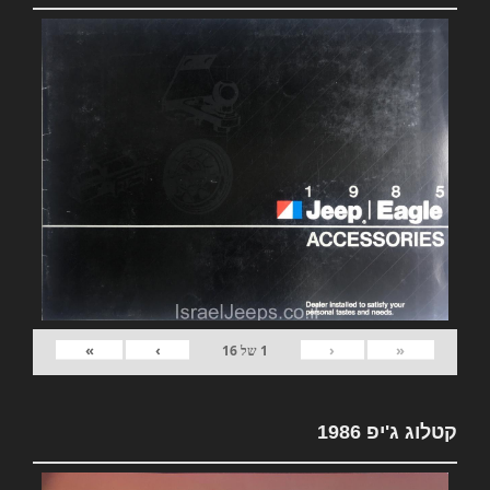
»
›
‹
«
1
של
16
קטלוג ג'יפ 1986