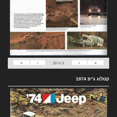
»
›
‹
«
2
של
23
קטלוג ג'יפ 1974