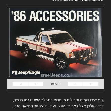
»
›
‹
«
1
של
19
ג'יפ ייצרו דגמים וחבילות מיוחדות במהלך השנים כמו רנגייד,
לרדו, גולדן-איגל ג'מבורי, הונצ'ו ועוד.. לשיחזור המראה הנכון