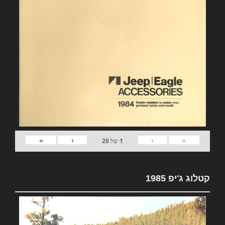
»
›
‹
«
1
של
20
קטלוג ג'יפ 1985