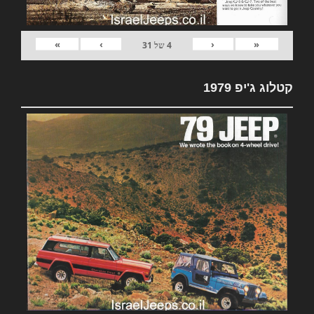
»
›
‹
«
4
של
31
קטלוג ג'יפ 1979