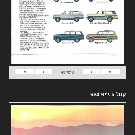
»
›
‹
«
3
של
40
קטלוג ג'יפ 1984