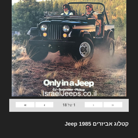
»
›
‹
«
1
של
18
קטלוג אביזרים Jeep 1985