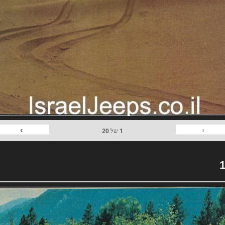
›
‹
1
של
20