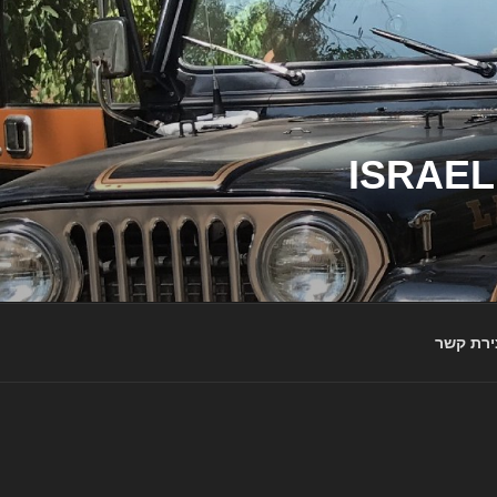
ג'יפי ישראל – הבית לג'יפאים ולמותג ג'יפ | ISRAEL
ירת קשר