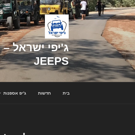
דילוג
לתוכן
JEEPS
בית
חדשות
ג'יפ אספנות