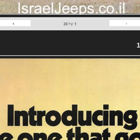
›
‹
1
של
20