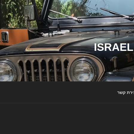
ג'יפי ישראל – הבית לג'יפאים ולמותג ג'יפ | ISRAEL
ירת קשר