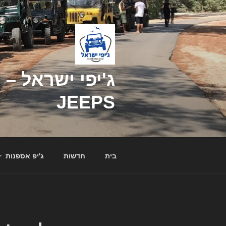
דילוג
לתוכן
JEEPS
בית
חדשות
ג'יפ אספנות