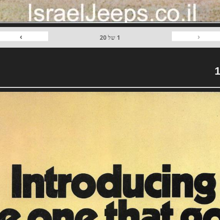
›
‹
1
של
20