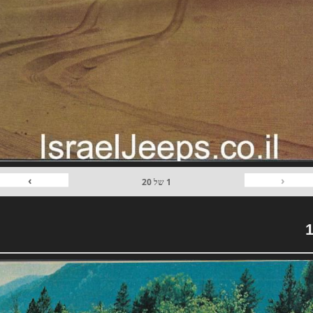
›
‹
1
של
20