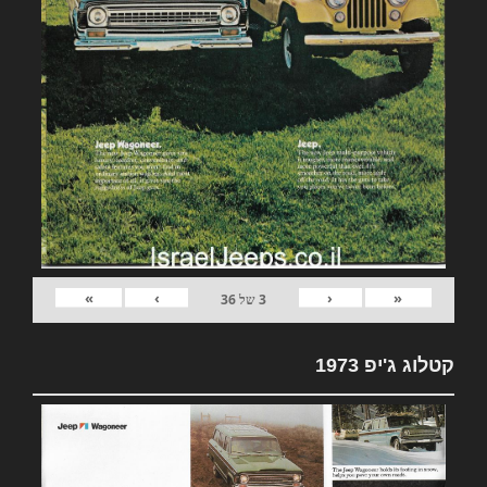
»
›
‹
«
3
של
36
קטלוג ג'יפ 1973