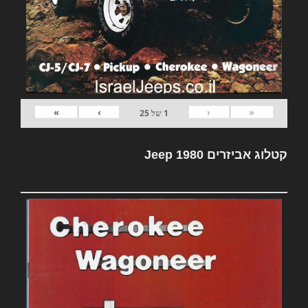
»
›
‹
«
1
של
25
קטלוג אביזרים Jeep 1980