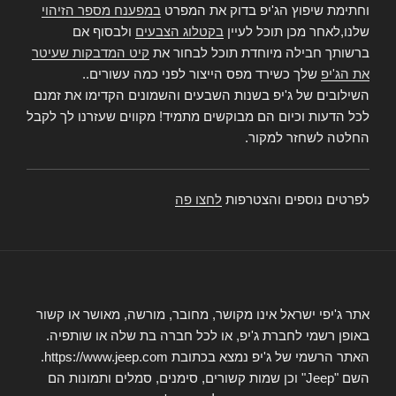
וחתימת שיפוץ הג'יפ בדוק את המפרט
במפענח מספר הזיהוי
שלנו,לאחר מכן תוכל לעיין
בקטלוג הצבעים
ולבסוף אם
ברשותך חבילה מיוחדת תוכל לבחור את
קיט המדבקות שעיטר
את הג'יפ
שלך כשירד מפס הייצור לפני כמה עשורים..
השילובים של ג'יפ בשנות השבעים והשמונים הקדימו את זמנם
לכל הדעות וכיום הם מבוקשים מתמיד! מקווים שעזרנו לך לקבל
החלטה לשחזר למקור.
לפרטים נוספים והצטרפות
לחצו פה
אתר ג'יפי ישראל אינו מקושר, מחובר, מורשה, מאושר או קשור
באופן רשמי לחברת ג'יפ, או לכל חברה בת שלה או שותפיה.
האתר הרשמי של ג'יפ נמצא בכתובת https://www.jeep.com.
השם "Jeep" וכן שמות קשורים, סימנים, סמלים ותמונות הם