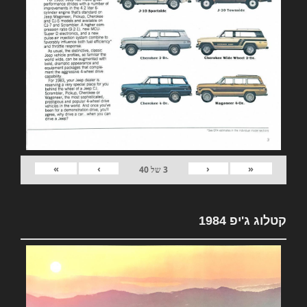
»
›
‹
«
3
של
40
קטלוג ג'יפ 1984