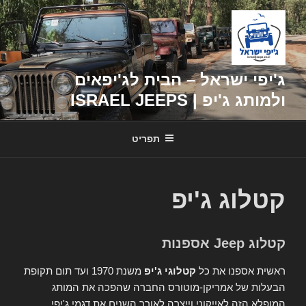
דילוג
לתוכן
ג'יפי ישראל – הבית לג'יפאים
ולמותג ג'יפ | ISRAEL JEEPS
תפריט
קטלוג ג'יפ
קטלוג Jeep אספנות
ראשית אספנו את כל
קטלוגי ג'יפ
משנת 1970 ועד תום תקופת
הבעלות של אמריקן-מוטורס החברה שהפכה את המותג
המופלא הזה לאייקוני וייצרה לאורך השנים את דגמי ג'יפי