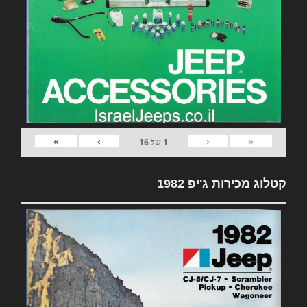
»
›
‹
«
1
של
16
קטלוג מכירות ג'יפ 1982