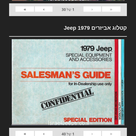
»
›
‹
«
1
של
30
קטלוג אביזרים 1979 Jeep
»
›
‹
«
1
של
40