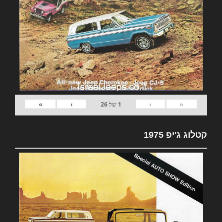
»
›
‹
«
1
של
26
קטלוג ג'יפ 1975