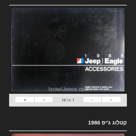
»
›
‹
«
1
של
16
קטלוג ג'יפ 1986