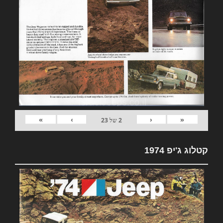
»
›
‹
«
2
של
23
קטלוג ג'יפ 1974