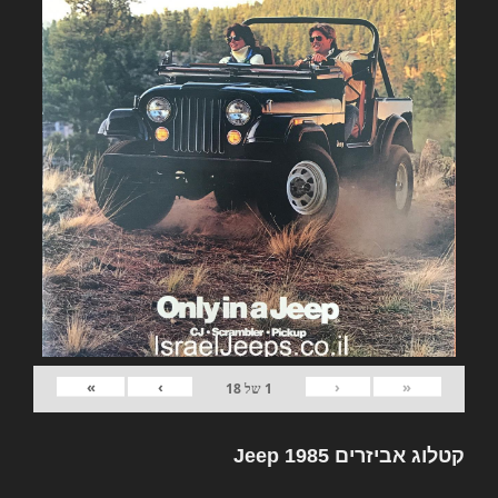
»
›
‹
«
1
של
18
קטלוג אביזרים Jeep 1985