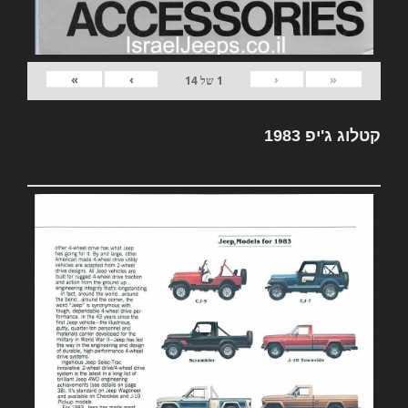
»
›
‹
«
1
של
14
קטלוג ג'יפ 1983