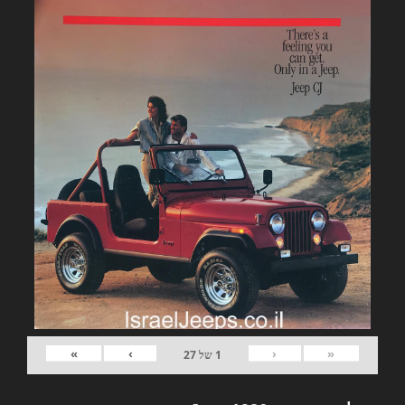
»
›
‹
«
1
של
27