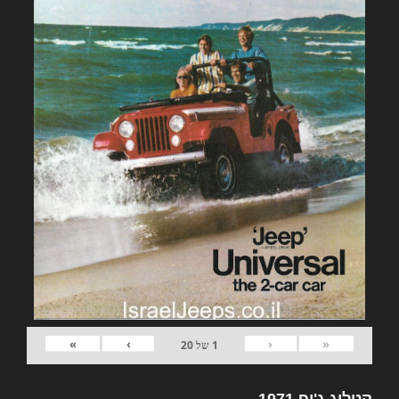
»
›
‹
«
1
של
20