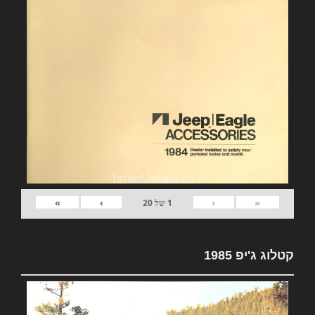
»
›
‹
«
1
של
20
קטלוג ג'יפ 1985