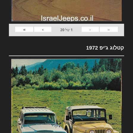
»
›
‹
«
1
של
20
קטלוג ג'יפ 1972