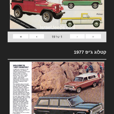
»
›
‹
«
1
של
19
קטלוג ג'יפ 1977