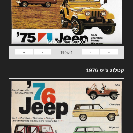
»
›
‹
«
1
של
19
קטלוג ג'יפ 1976