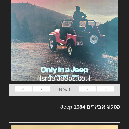
»
›
‹
«
1
של
16
קטלוג אביזרים Jeep 1984