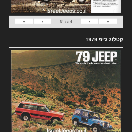
»
›
‹
«
4
של
31
קטלוג ג'יפ 1979