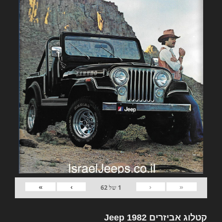
»
›
‹
«
1
של
62
קטלוג אביזרים 1982 Jeep