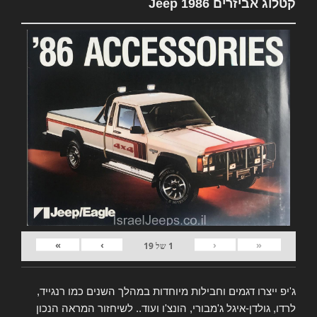
קטלוג אביזרים Jeep 1986
»
›
‹
«
1
של
19
ג'יפ ייצרו דגמים וחבילות מיוחדות במהלך השנים כמו רנגייד,
לרדו, גולדן-איגל ג'מבורי, הונצ'ו ועוד.. לשיחזור המראה הנכון