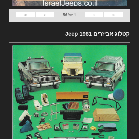
»
›
‹
«
1
של
56
קטלוג אביזרים 1981 Jeep