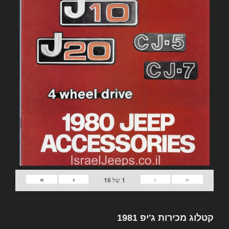
»
›
‹
«
1
של
16
קטלוג מכירות ג'יפ 1981