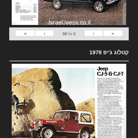
»
›
‹
«
2
של
36
קטלוג ג'יפ 1978