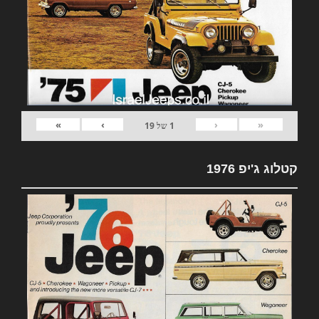
»
›
‹
«
1
של
19
קטלוג ג'יפ 1976