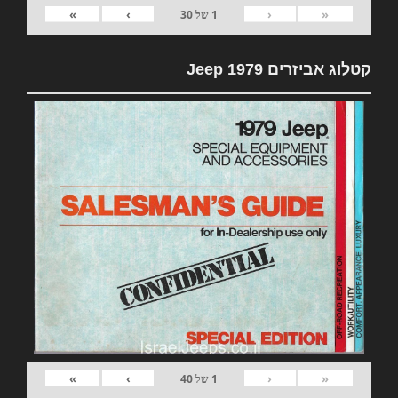
»
›
‹
«
1
של
30
קטלוג אביזרים 1979 Jeep
»
›
‹
«
1
של
40