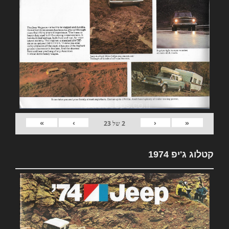
»
›
‹
«
2
של
23
קטלוג ג'יפ 1974