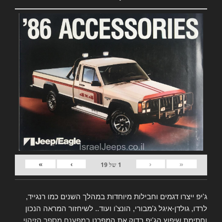
»
›
‹
«
1
של
19
ג'יפ ייצרו דגמים וחבילות מיוחדות במהלך השנים כמו רנגייד,
לרדו, גולדן-איגל ג'מבורי, הונצ'ו ועוד.. לשיחזור המראה הנכון
וחתימת שיפוץ הג'יפ בדוק את המפרט
במפענח מספר הזיהוי