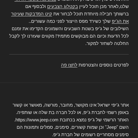
שלנו,לאחר מכן תוכל לעיין
בקטלוג הצבעים
ולבסוף אם
ברשותך חבילה מיוחדת תוכל לבחור את
קיט המדבקות שעיטר
את הג'יפ
שלך כשירד מפס הייצור לפני כמה עשורים..
השילובים של ג'יפ בשנות השבעים והשמונים הקדימו את זמנם
לכל הדעות וכיום הם מבוקשים מתמיד! מקווים שעזרנו לך לקבל
החלטה לשחזר למקור.
לפרטים נוספים והצטרפות
לחצו פה
אתר ג'יפי ישראל אינו מקושר, מחובר, מורשה, מאושר או קשור
באופן רשמי לחברת ג'יפ, או לכל חברה בת שלה או שותפיה.
האתר הרשמי של ג'יפ נמצא בכתובת https://www.jeep.com.
השם "Jeep" וכן שמות קשורים, סימנים, סמלים ותמונות הם
סימנים מסחריים רשומים של חברת ג'יפ.