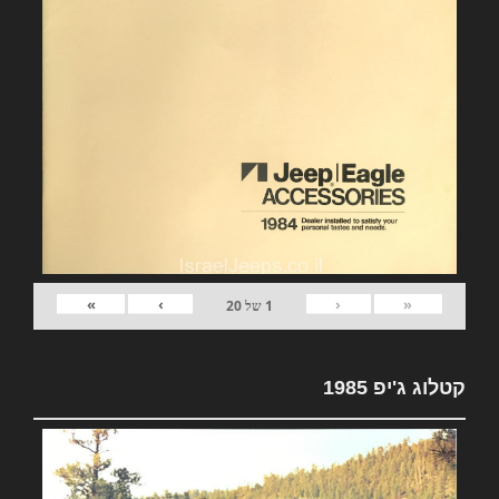
»
›
‹
«
1
של
20
קטלוג ג'יפ 1985