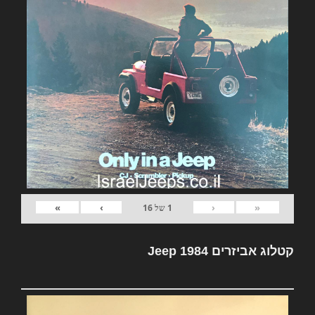
»
›
‹
«
1
של
16
קטלוג אביזרים Jeep 1984