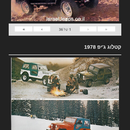
»
›
‹
«
1
של
36
קטלוג ג'יפ 1978