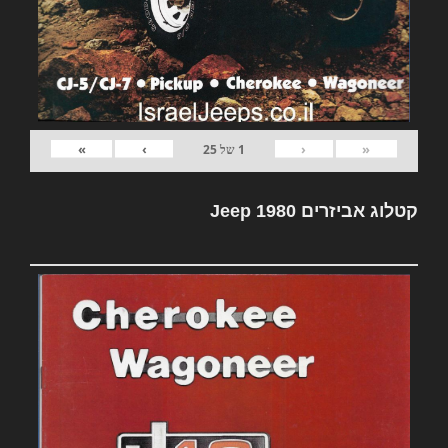
»
›
‹
«
1
של
25
קטלוג אביזרים Jeep 1980