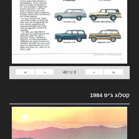
»
›
‹
«
3
של
40
קטלוג ג'יפ 1984