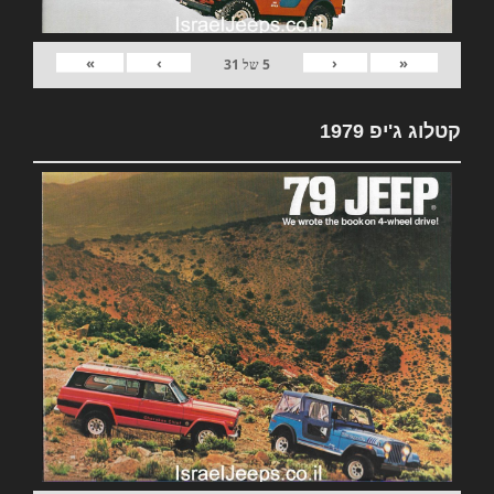
»
›
‹
«
5
של
31
קטלוג ג'יפ 1979