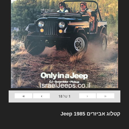
»
›
‹
«
1
של
18
קטלוג אביזרים Jeep 1985