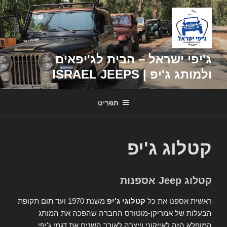
דילוג
לתוכן
ג'יפי ישראל – הבית לג'יפאים
ולמותג ג'יפ | ISRAEL JEEPS
תפריט
קטלוג ג'יפ
קטלוג Jeep אספנות
ראשית אספנו את כל
קטלוגי ג'יפ
משנת 1970 ועד תום תקופת
הבעלות של אמריקן-מוטורס החברה שהפכה את המותג
המופלא הזה לאייקוני וייצרה לאורך השנים את דגמי ג'יפי