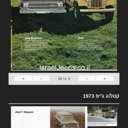
»
›
‹
«
3
של
36
קטלוג ג'יפ 1973