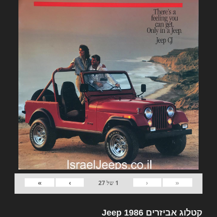
»
›
‹
«
1
של
27
קטלוג אביזרים Jeep 1986