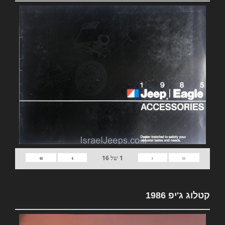
»
›
‹
«
1
של
16
קטלוג ג'יפ 1986