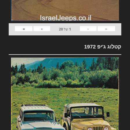
»
›
‹
«
1
של
20
קטלוג ג'יפ 1972