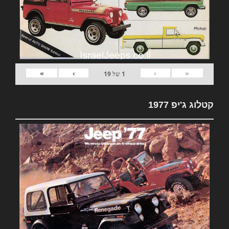
»
›
‹
«
1
של
19
קטלוג ג'יפ 1977