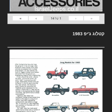
»
›
‹
«
1
של
14
קטלוג ג'יפ 1983