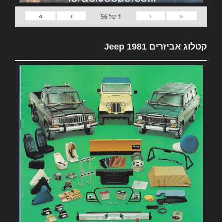
»
›
‹
«
1
של
56
קטלוג אביזרים 1981 Jeep