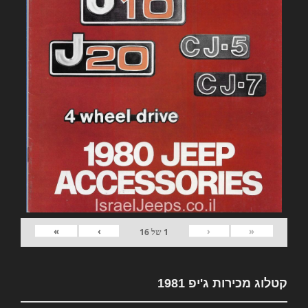
»
›
‹
«
1
של
16
קטלוג מכירות ג'יפ 1981