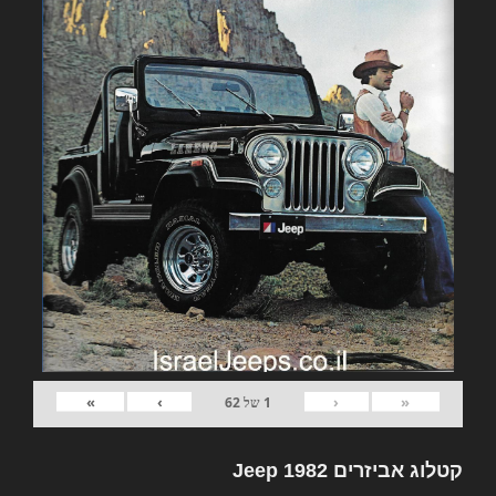
»
›
‹
«
1
של
62
קטלוג אביזרים 1982 Jeep