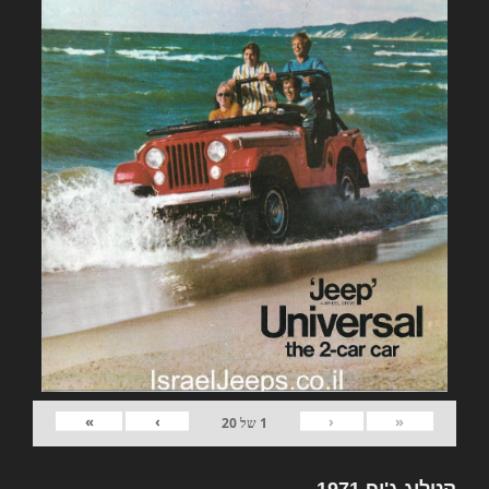
»
›
‹
«
1
של
20