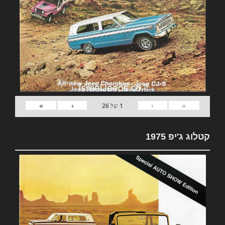
»
›
‹
«
1
של
26
קטלוג ג'יפ 1975