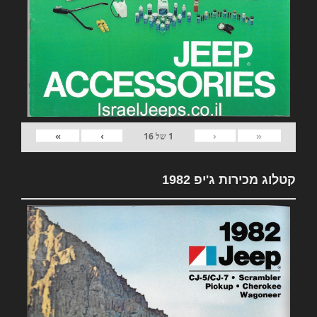
»
›
‹
«
1
של
16
קטלוג מכירות ג'יפ 1982