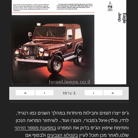
»
›
‹
«
3
של
19
ג'יפ ייצרו דגמים וחבילות מיוחדות במהלך השנים כמו רנגייד,
לרדו, גולדן-איגל ג'מבורי, הונצ'ו ועוד.. לשיחזור המראה הנכון
וחתימת שיפוץ הג'יפ בדוק את המפרט
במפענח מספר הזיהוי
שלנו,לאחר מכן תוכל לעיין
בקטלוג הצבעים
ולבסוף אם