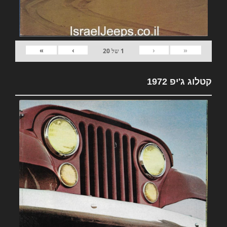
»
›
‹
«
1
של
20
קטלוג ג'יפ 1972