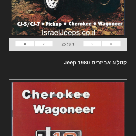
»
›
‹
«
1
של
25
קטלוג אביזרים Jeep 1980