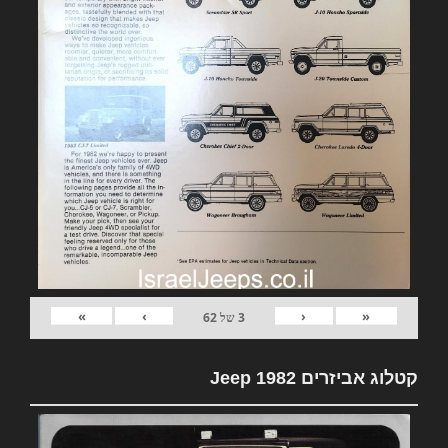
»
›
‹
«
3
של
62
קטלוג אביזרים 1982 Jeep