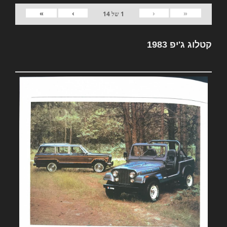
»
›
‹
«
1
של
14
קטלוג ג'יפ 1983