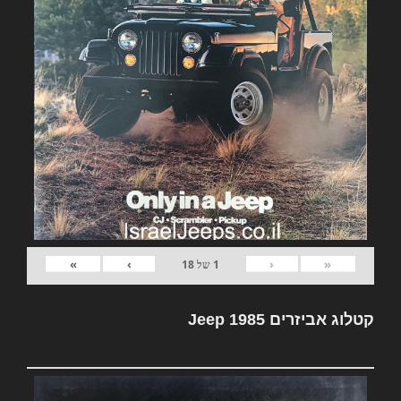
»
›
‹
«
1
של
18
קטלוג אביזרים Jeep 1985