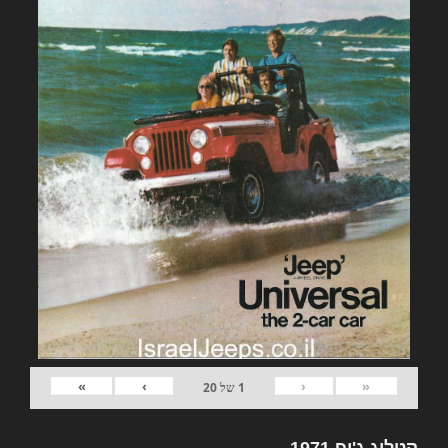
»
›
‹
«
1
של
20