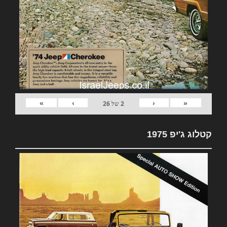
»
›
‹
«
2
של
26
קטלוג ג'יפ 1975