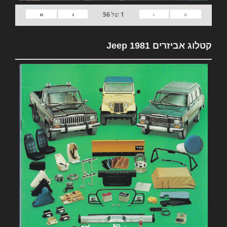
»
›
‹
«
1
של
56
קטלוג אביזרים 1981 Jeep