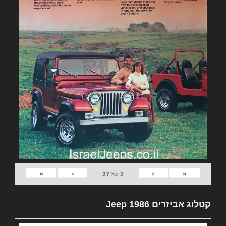
»
›
‹
«
2
של
27
קטלוג אביזרים Jeep 1986