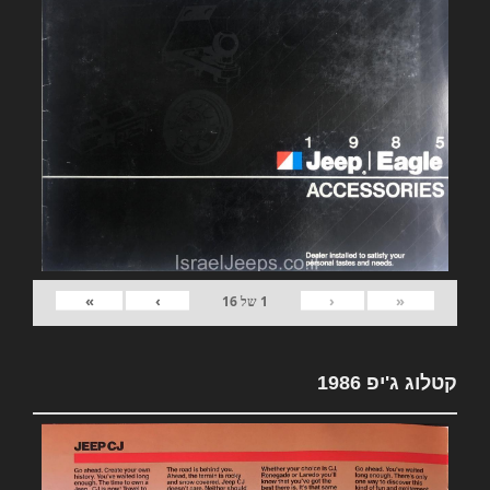
»
›
‹
«
1
של
16
קטלוג ג'יפ 1986