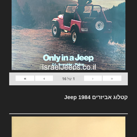
»
›
‹
«
1
של
16
קטלוג אביזרים Jeep 1984