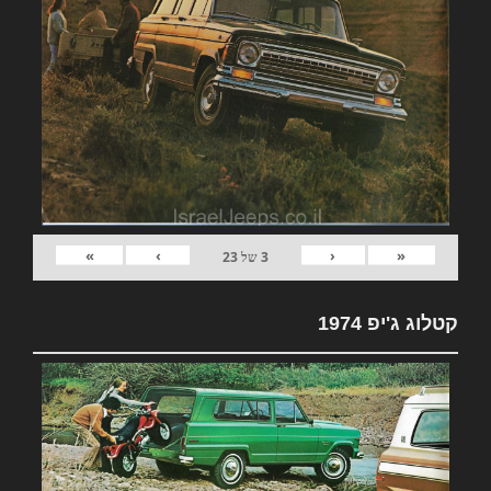
»
›
‹
«
3
של
23
קטלוג ג'יפ 1974