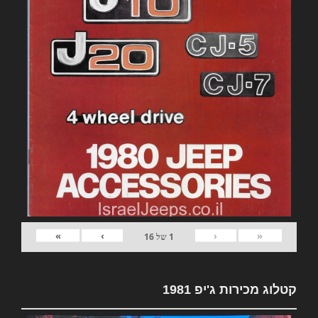
»
›
‹
«
1
של
16
קטלוג מכירות ג'יפ 1981