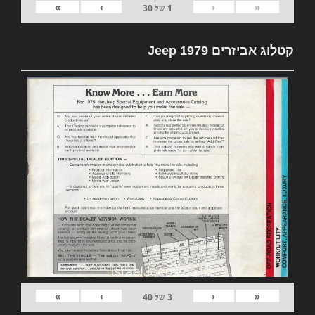
»
›
‹
«
1
של
30
קטלוג אביזרים 1979 Jeep
»
›
‹
«
3
של
40