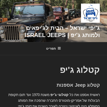
דילוג
לתוכן
ג'יפי ישראל – הבית לג'יפאים
ולמותג ג'יפ | ISRAEL JEEPS
תפריט
קטלוג ג'יפ
קטלוג Jeep אספנות
ראשית אספנו את כל
קטלוגי ג'יפ
משנת 1970 ועד תום תקופת
הבעלות של אמריקן-מוטורס החברה שהפכה את המותג
המופלא הזה לאייקוני וייצרה לאורך השנים את דגמי ג'יפי