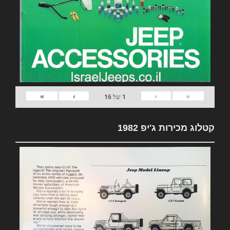
»
›
‹
«
1
של
16
קטלוג מכירות ג'יפ 1982