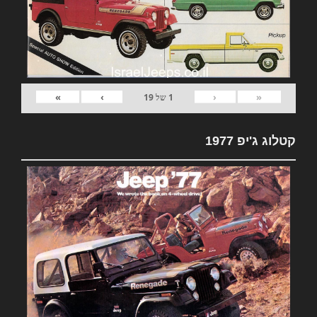
»
›
‹
«
1
של
19
קטלוג ג'יפ 1977