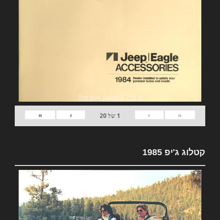
»
›
‹
«
1
של
20
קטלוג ג'יפ 1985