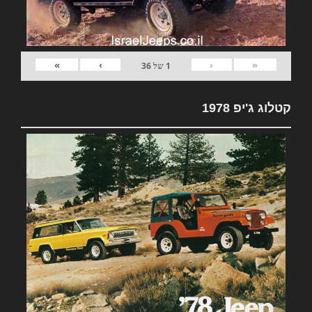
»
›
‹
«
1
של
36
קטלוג ג'יפ 1978