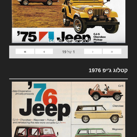
»
›
‹
«
1
של
19
קטלוג ג'יפ 1976