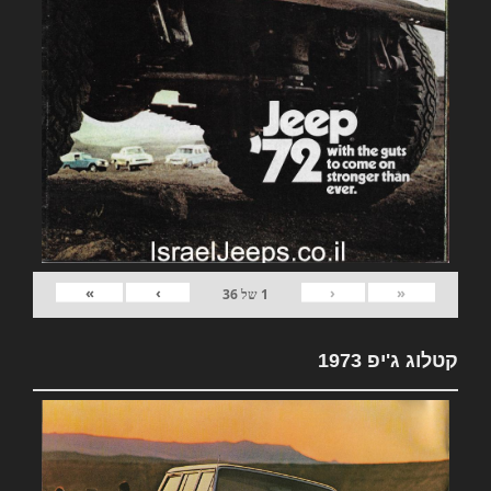
»
›
‹
«
1
של
36
קטלוג ג'יפ 1973