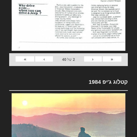
»
›
‹
«
2
של
40
קטלוג ג'יפ 1984