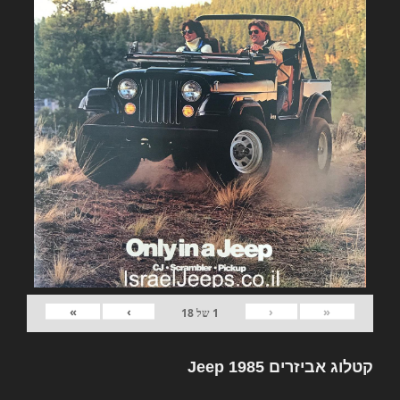
»
›
‹
«
1
של
18
קטלוג אביזרים Jeep 1985