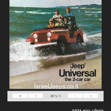
»
›
‹
«
1
של
20