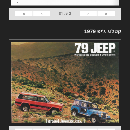
»
›
‹
«
2
של
31
קטלוג ג'יפ 1979