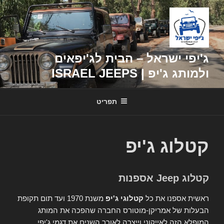
דילוג
לתוכן
ג'יפי ישראל – הבית לג'יפאים
ולמותג ג'יפ | ISRAEL JEEPS
תפריט
קטלוג ג'יפ
קטלוג Jeep אספנות
ראשית אספנו את כל
קטלוגי ג'יפ
משנת 1970 ועד תום תקופת
הבעלות של אמריקן-מוטורס החברה שהפכה את המותג
המופלא הזה לאייקוני וייצרה לאורך השנים את דגמי ג'יפי