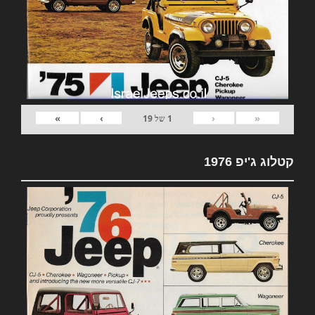
»
›
‹
«
1
של
19
קטלוג ג'יפ 1976