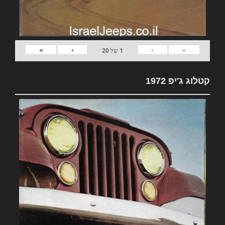
»
›
‹
«
1
של
20
קטלוג ג'יפ 1972