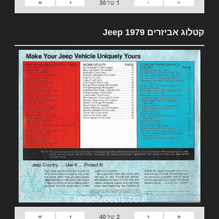
»
›
‹
«
1
של
30
קטלוג אביזרים 1979 Jeep
»
›
‹
«
2
של
40