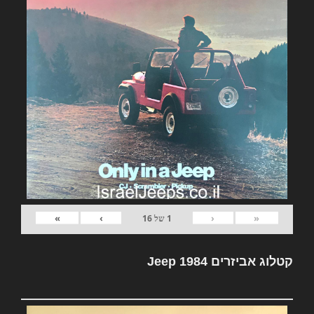
»
›
‹
«
1
של
16
קטלוג אביזרים Jeep 1984