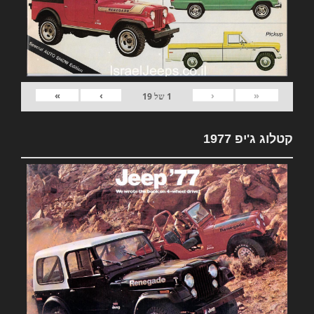
»
›
‹
«
1
של
19
קטלוג ג'יפ 1977