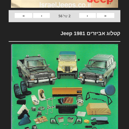
»
›
‹
«
2
של
56
קטלוג אביזרים 1981 Jeep