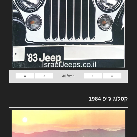
»
›
‹
«
1
של
40
קטלוג ג'יפ 1984