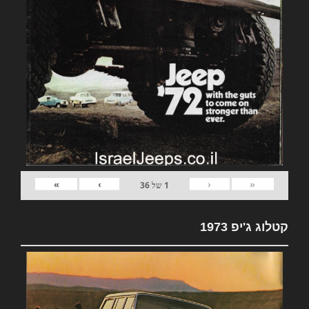
»
›
‹
«
1
של
36
קטלוג ג'יפ 1973