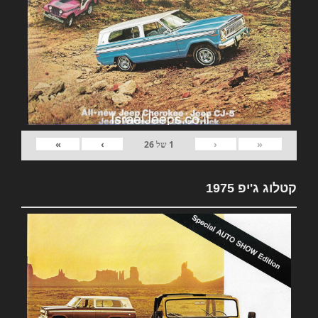
»
›
‹
«
1
של
26
קטלוג ג'יפ 1975