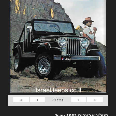
»
›
‹
«
1
של
62
קטלוג אביזרים 1982 Jeep