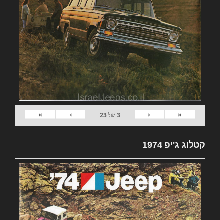
»
›
‹
«
3
של
23
קטלוג ג'יפ 1974