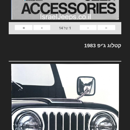
»
›
‹
«
1
של
14
קטלוג ג'יפ 1983