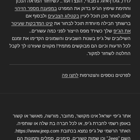
לרדו, גולדן-איגל ג'מבורי, הונצ'ו ועוד.. לשיחזור המראה הנכון
וחתימת שיפוץ הג'יפ בדוק את המפרט
במפענח מספר הזיהוי
שלנו,לאחר מכן תוכל לעיין
בקטלוג הצבעים
ולבסוף אם
ברשותך חבילה מיוחדת תוכל לבחור את
קיט המדבקות שעיטר
את הג'יפ
שלך כשירד מפס הייצור לפני כמה עשורים..
השילובים של ג'יפ בשנות השבעים והשמונים הקדימו את זמנם
לכל הדעות וכיום הם מבוקשים מתמיד! מקווים שעזרנו לך לקבל
החלטה לשחזר למקור.
לפרטים נוספים והצטרפות
לחצו פה
אתר ג'יפי ישראל אינו מקושר, מחובר, מורשה, מאושר או קשור
באופן רשמי לחברת ג'יפ, או לכל חברה בת שלה או שותפיה.
האתר הרשמי של ג'יפ נמצא בכתובת https://www.jeep.com.
השם "Jeep" וכן שמות קשורים, סימנים, סמלים ותמונות הם