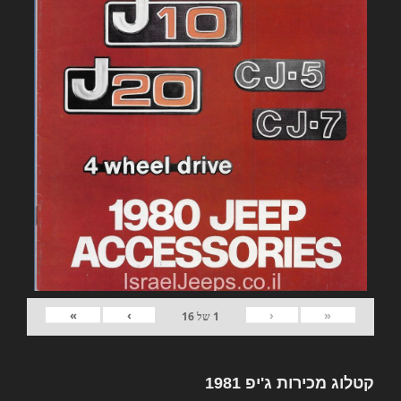
»
›
‹
«
1
של
16
קטלוג מכירות ג'יפ 1981