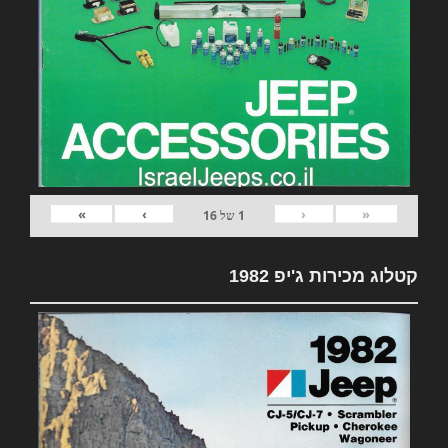
»
›
‹
«
1
של
16
קטלוג מכירות ג'יפ 1982