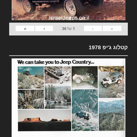
»
›
‹
«
1
של
36
קטלוג ג'יפ 1978