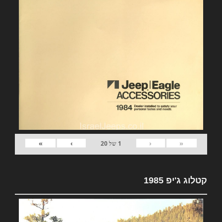
»
›
‹
«
1
של
20
קטלוג ג'יפ 1985