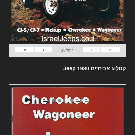
»
›
‹
«
1
של
25
קטלוג אביזרים Jeep 1980