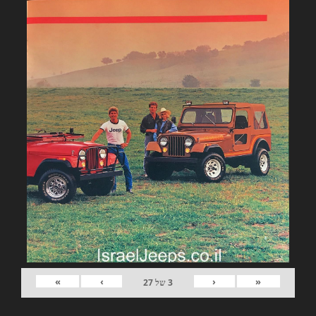
»
›
‹
«
3
של
27