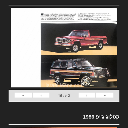
»
›
‹
«
2
של
16
קטלוג ג'יפ 1986