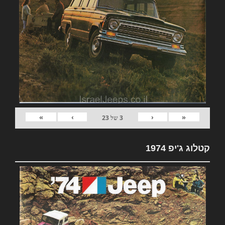
»
›
‹
«
3
של
23
קטלוג ג'יפ 1974