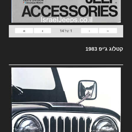
»
›
‹
«
1
של
14
קטלוג ג'יפ 1983