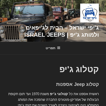
דילוג
לתוכן
ג'יפי ישראל – הבית לג'יפאים
ולמותג ג'יפ | ISRAEL JEEPS
תפריט
קטלוג ג'יפ
קטלוג Jeep אספנות
ראשית אספנו את כל
קטלוגי ג'יפ
משנת 1970 ועד תום תקופת
הבעלות של אמריקן-מוטורס החברה שהפכה את המותג
המופלא הזה לאייקוני וייצרה לאורך השנים את דגמי ג'יפי