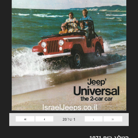
»
›
‹
«
1
של
20