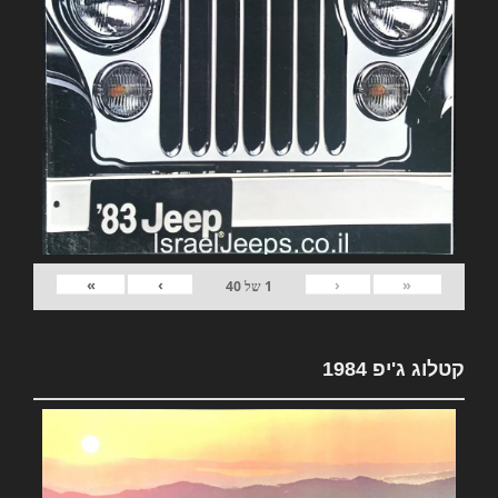
»
›
‹
«
1
של
40
קטלוג ג'יפ 1984