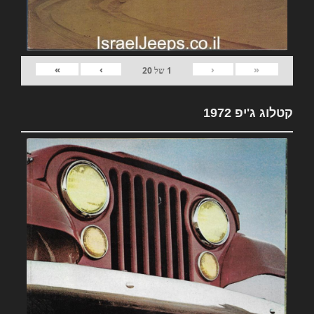
»
›
‹
«
1
של
20
קטלוג ג'יפ 1972