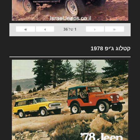
»
›
‹
«
1
של
36
קטלוג ג'יפ 1978