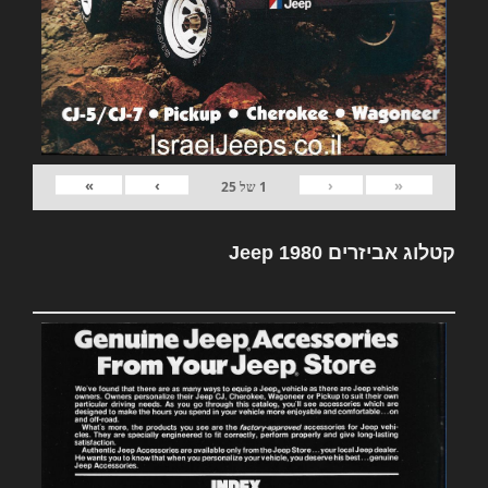
»
›
‹
«
1
של
25
קטלוג אביזרים Jeep 1980