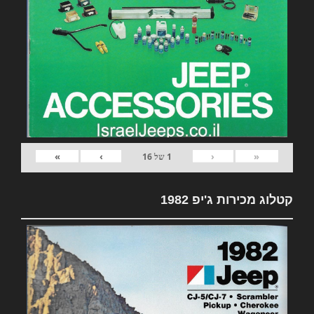
»
›
‹
«
1
של
16
קטלוג מכירות ג'יפ 1982