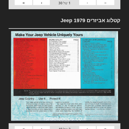
»
›
‹
«
1
של
30
קטלוג אביזרים 1979 Jeep
»
›
‹
«