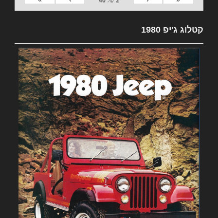
2
של
40
קטלוג ג'יפ 1980