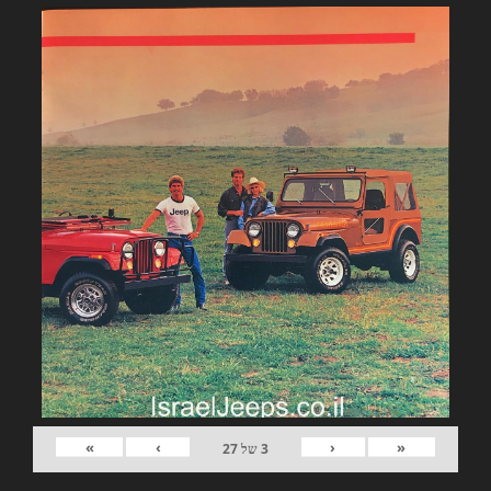
»
›
‹
«
3
של
27