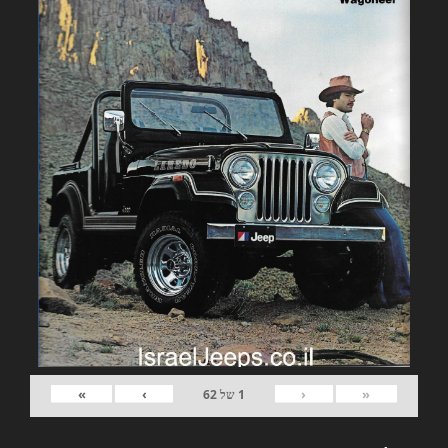
»
›
‹
«
1
של
62