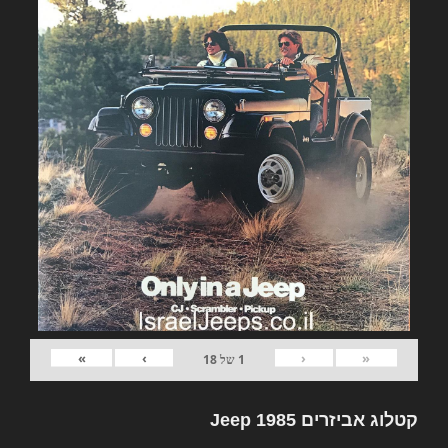
»
›
‹
«
1
של
18
קטלוג אביזרים Jeep 1985