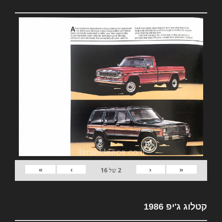
»
›
‹
«
2
של
16
קטלוג ג'יפ 1986