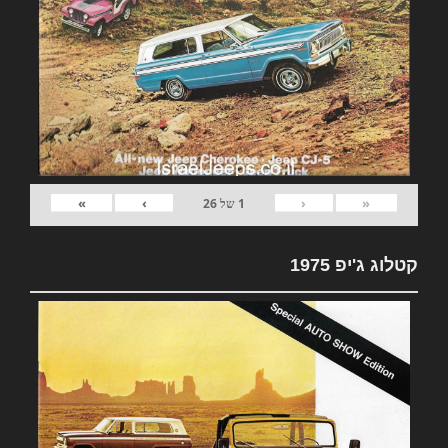
»
›
‹
«
1
של
26
קטלוג ג'יפ 1975