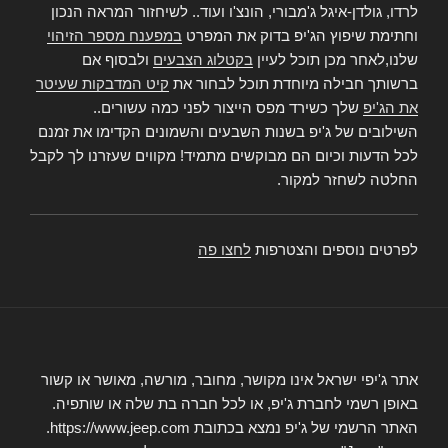
לרדו, גולדן-איגל ג'מבורי, הונצ'ו ועוד.. לשיחזור המראה הנכון
וחתימת שיפוץ הג'יפ בדוק את המפרט
במפענח מספר הזיהוי
שלנו,לאחר מכן תוכל לעיין
בקטלוג הצבעים
ולבסוף אם
ברשותך חבילה מיוחדת תוכל לבחור את
קיט המדבקות שעיטר
את הג'יפ
שלך כשירד מפס הייצור לפני כמה עשורים..
השילובים של ג'יפ בשנות השבעים והשמונים הקדימו את זמנם
לכל הדעות וכיום הם מבוקשים מתמיד! מקווים שעזרנו לך לקבל
החלטה לשחזר למקור.
לפרטים נוספים והצטרפות
לחצו פה
אתר ג'יפי ישראל אינו מקושר, מחובר, מורשה, מאושר או קשור
באופן רשמי לחברת ג'יפ, או לכל חברה בת שלה או שותפיה.
האתר הרשמי של ג'יפ נמצא בכתובת https://www.jeep.com.