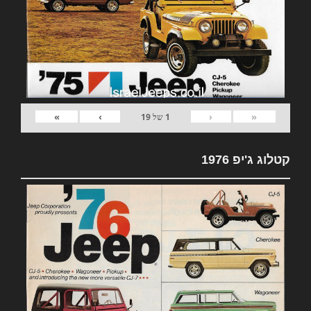
»
›
‹
«
1
של
19
קטלוג ג'יפ 1976