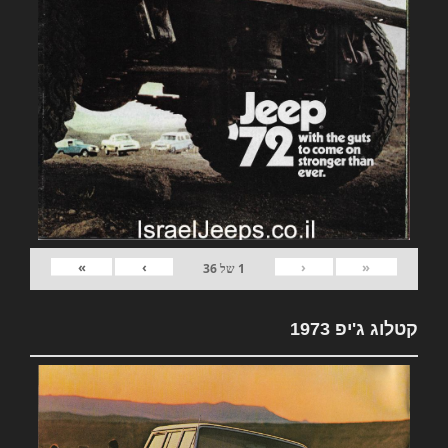
»
›
‹
«
1
של
36
קטלוג ג'יפ 1973