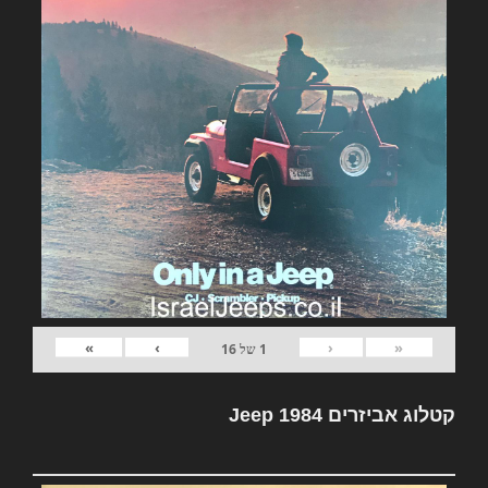
»
›
‹
«
1
של
16
קטלוג אביזרים Jeep 1984