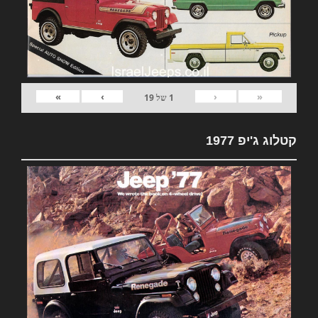
»
›
‹
«
1
של
19
קטלוג ג'יפ 1977