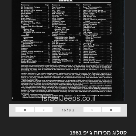
»
›
‹
«
2
של
16
קטלוג מכירות ג'יפ 1981