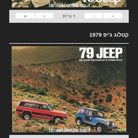
»
›
‹
«
1
של
31
קטלוג ג'יפ 1979