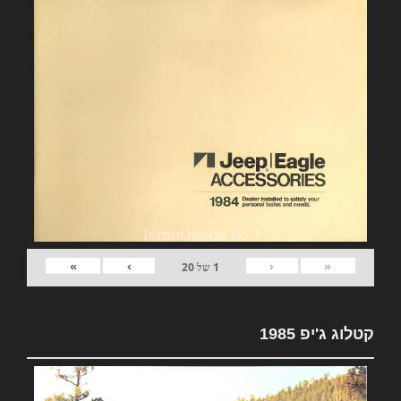
»
›
‹
«
1
של
20
קטלוג ג'יפ 1985