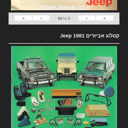
»
›
‹
«
2
של
56
קטלוג אביזרים 1981 Jeep