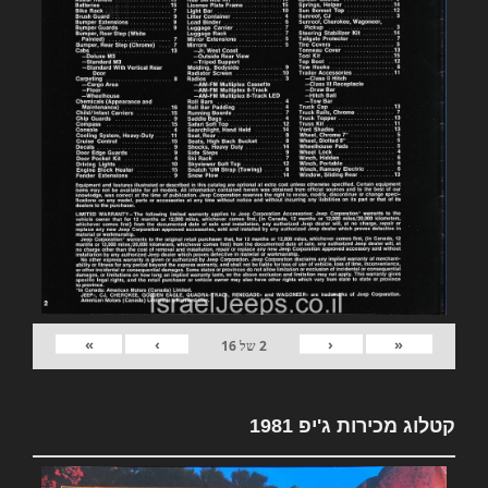
»
›
‹
«
2
של
16
קטלוג מכירות ג'יפ 1981