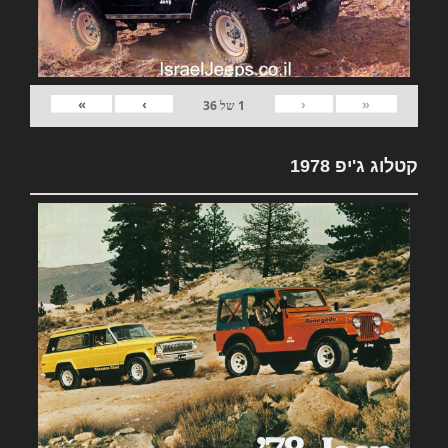
»
›
‹
«
1
של
36
קטלוג ג'יפ 1978