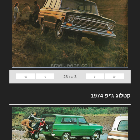
»
›
‹
«
3
של
23
קטלוג ג'יפ 1974