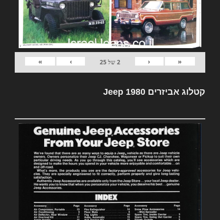
»
›
‹
«
2
של
25
קטלוג אביזרים Jeep 1980