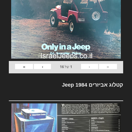
»
›
‹
«
1
של
16
קטלוג אביזרים Jeep 1984