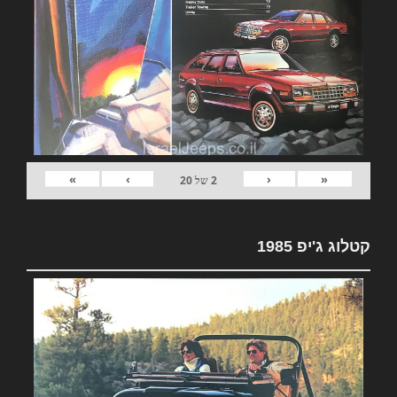
»
›
‹
«
2
של
20
קטלוג ג'יפ 1985