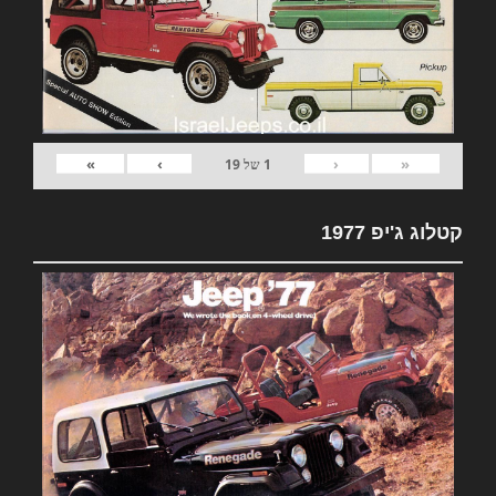
»
›
‹
«
1
של
19
קטלוג ג'יפ 1977