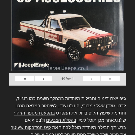
»
›
‹
«
1
של
19
ג'יפ ייצרו דגמים וחבילות מיוחדות במהלך השנים כמו רנגייד,
לרדו, גולדן-איגל ג'מבורי, הונצ'ו ועוד.. לשיחזור המראה הנכון
וחתימת שיפוץ הג'יפ בדוק את המפרט
במפענח מספר הזיהוי
שלנו,לאחר מכן תוכל לעיין
בקטלוג הצבעים
ולבסוף אם
ברשותך חבילה מיוחדת תוכל לבחור את
קיט המדבקות שעיטר
את הג'יפ
שלך כשירד מפס הייצור לפני כמה עשורים..