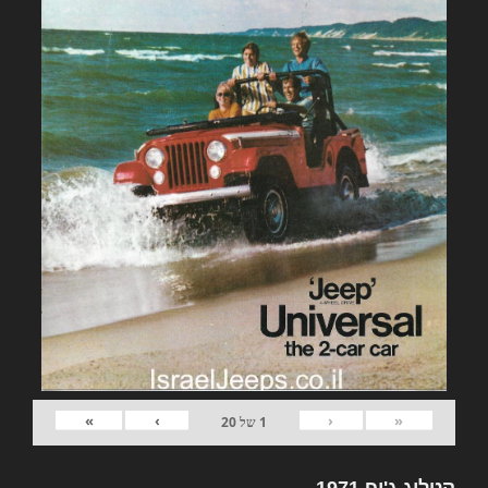
»
›
‹
«
1
של
20