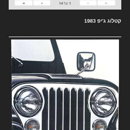
»
›
‹
«
1
של
14
קטלוג ג'יפ 1983