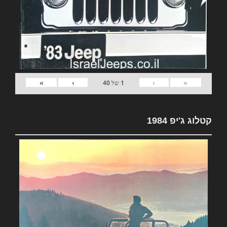
»
›
‹
«
1
של
40
קטלוג ג'יפ 1984