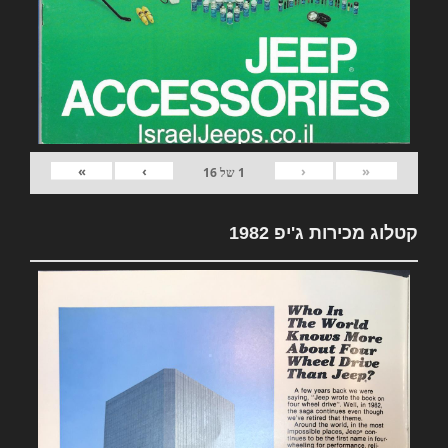
»
›
‹
«
1
של
16
קטלוג מכירות ג'יפ 1982