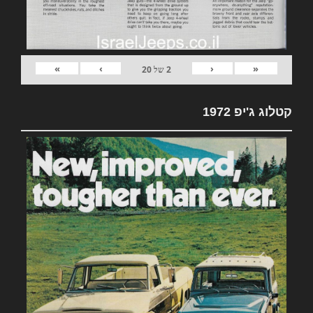
»
›
‹
«
2
של
20
קטלוג ג'יפ 1972