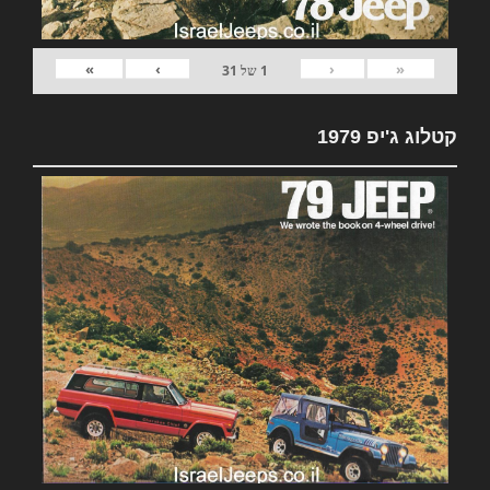
»
›
‹
«
1
של
31
קטלוג ג'יפ 1979