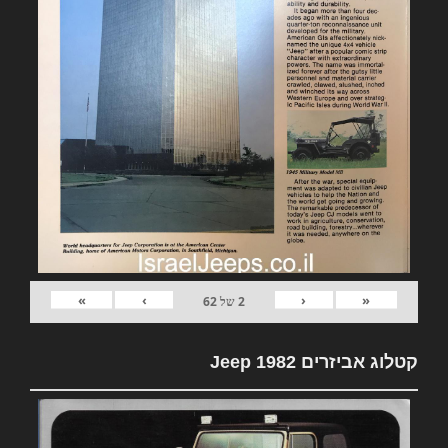
»
›
‹
«
2
של
62
קטלוג אביזרים 1982 Jeep