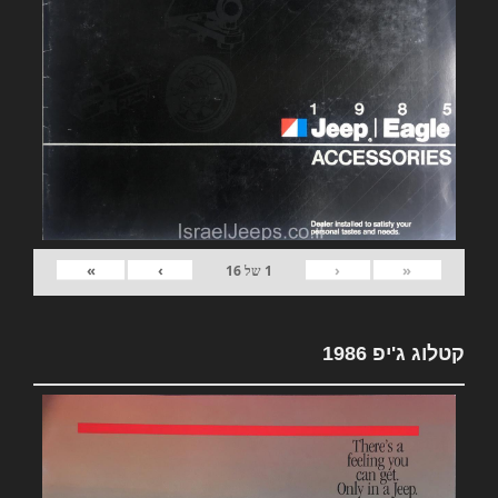
»
›
‹
«
1
של
16
קטלוג ג'יפ 1986