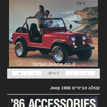
»
›
‹
«
1
של
27
קטלוג אביזרים Jeep 1986