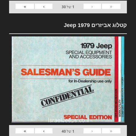
»
›
‹
«
1
של
30
קטלוג אביזרים 1979 Jeep
»
›
‹
«
1
של
40