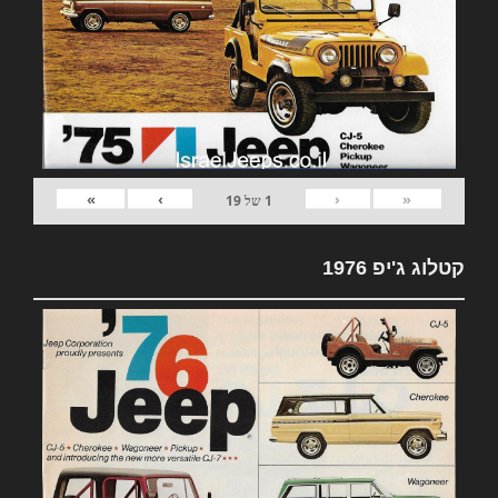
»
›
‹
«
1
של
19
קטלוג ג'יפ 1976