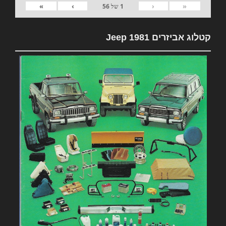
»
›
‹
«
1
של
56
קטלוג אביזרים 1981 Jeep