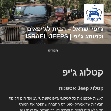
דילוג
לתוכן
ג'יפי ישראל – הבית לג'יפאים
ולמותג ג'יפ | ISRAEL JEEPS
תפריט
קטלוג ג'יפ
קטלוג Jeep אספנות
ראשית אספנו את כל
קטלוגי ג'יפ
משנת 1970 ועד תום תקופת
הבעלות של אמריקן-מוטורס החברה שהפכה את המותג
המופלא הזה לאייקוני וייצרה לאורך השנים את דגמי ג'יפי