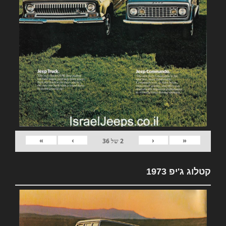
»
›
‹
«
2
של
36
קטלוג ג'יפ 1973