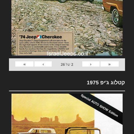
»
›
‹
«
2
של
26
קטלוג ג'יפ 1975