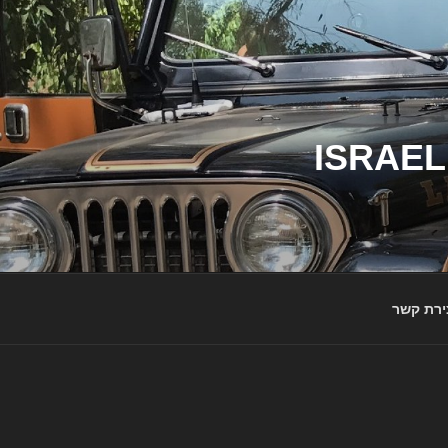
ג'יפי ישראל – הבית לג'יפאים ולמותג ג'יפ | ISRAEL
ירת קשר