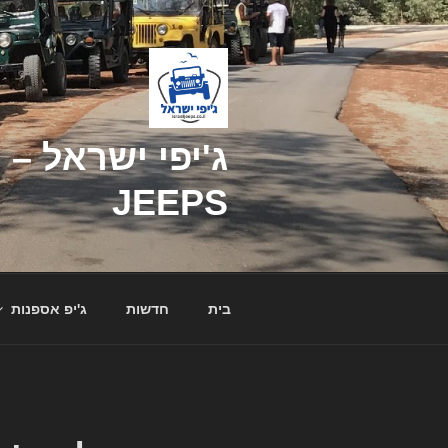
דילוג
לתוכן
JEEPS
בית
חדשות
ג'יפ אספנות