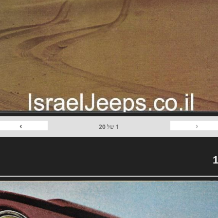
›
‹
1
של
20