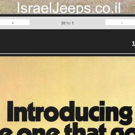
›
‹
1
של
20