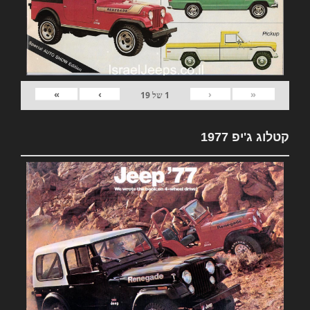
»
›
‹
«
1
של
19
קטלוג ג'יפ 1977