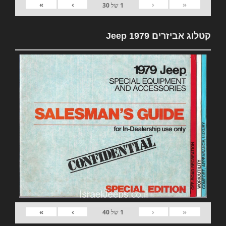
»
›
‹
«
1
של
30
קטלוג אביזרים 1979 Jeep
»
›
‹
«
1
של
40