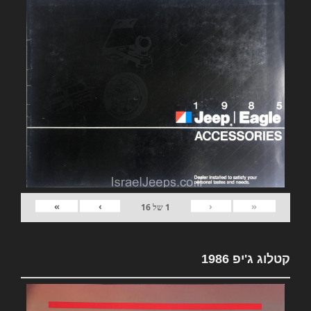
»
›
‹
«
1
של
16
קטלוג ג'יפ 1986