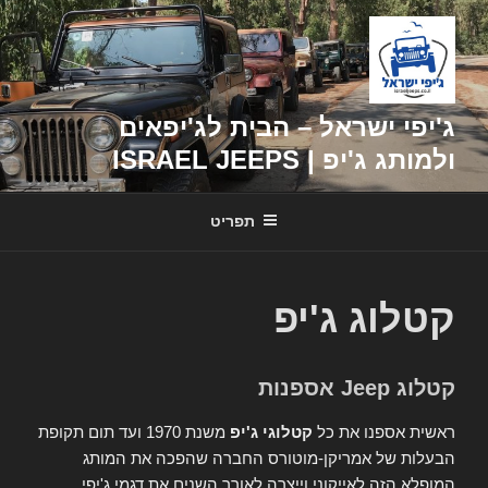
דילוג
לתוכן
ג'יפי ישראל – הבית לג'יפאים
ולמותג ג'יפ | ISRAEL JEEPS
תפריט
קטלוג ג'יפ
קטלוג Jeep אספנות
ראשית אספנו את כל
קטלוגי ג'יפ
משנת 1970 ועד תום תקופת
הבעלות של אמריקן-מוטורס החברה שהפכה את המותג
המופלא הזה לאייקוני וייצרה לאורך השנים את דגמי ג'יפי