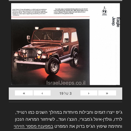
»
›
‹
«
3
של
19
ג'יפ ייצרו דגמים וחבילות מיוחדות במהלך השנים כמו רנגייד,
לרדו, גולדן-איגל ג'מבורי, הונצ'ו ועוד.. לשיחזור המראה הנכון
וחתימת שיפוץ הג'יפ בדוק את המפרט
במפענח מספר הזיהוי