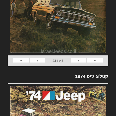
»
›
‹
«
3
של
23
קטלוג ג'יפ 1974