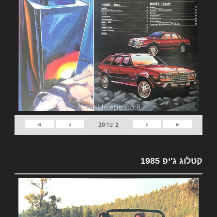
»
›
‹
«
2
של
20
קטלוג ג'יפ 1985