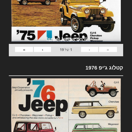
»
›
‹
«
1
של
19
קטלוג ג'יפ 1976