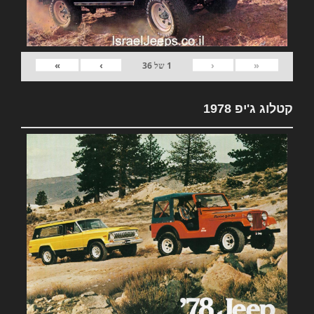
»
›
‹
«
1
של
36
קטלוג ג'יפ 1978