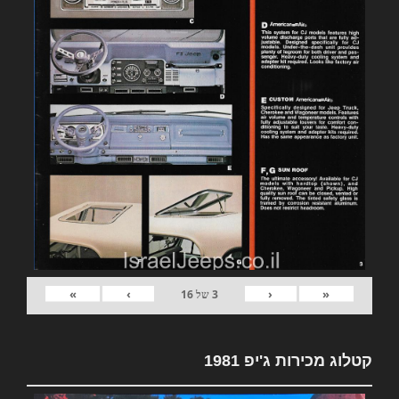
»
›
‹
«
3
של
16
קטלוג מכירות ג'יפ 1981