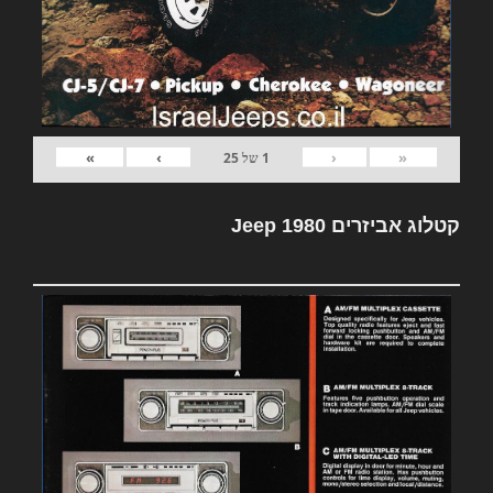
»
›
‹
«
1
של
25
קטלוג אביזרים Jeep 1980