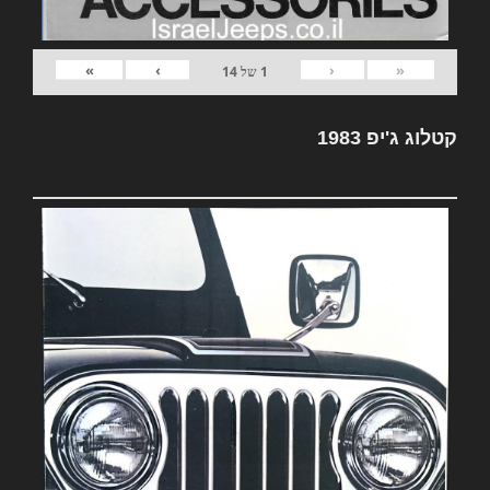
»
›
‹
«
1
של
14
קטלוג ג'יפ 1983