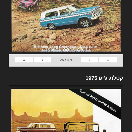
»
›
‹
«
1
של
26
קטלוג ג'יפ 1975