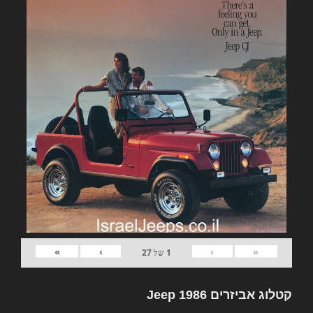
»
›
‹
«
1
של
27
קטלוג אביזרים Jeep 1986