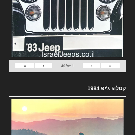
»
›
‹
«
1
של
40
קטלוג ג'יפ 1984