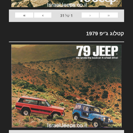
»
›
‹
«
1
של
31
קטלוג ג'יפ 1979