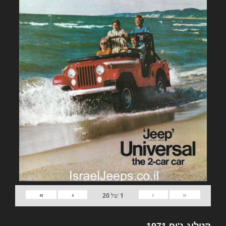
»
›
‹
«
1
של
20