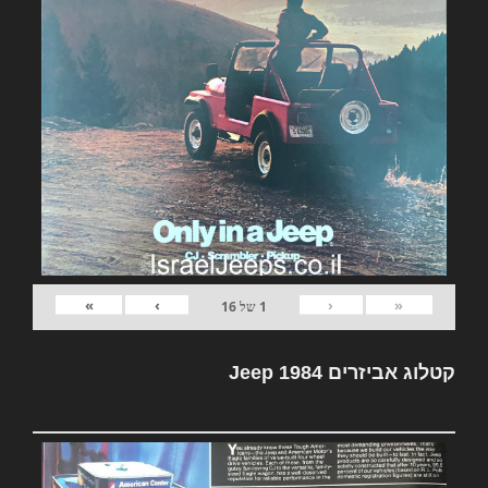
»
›
‹
«
1
של
16
קטלוג אביזרים Jeep 1984