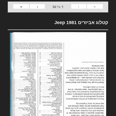
»
›
‹
«
1
של
56
קטלוג אביזרים 1981 Jeep