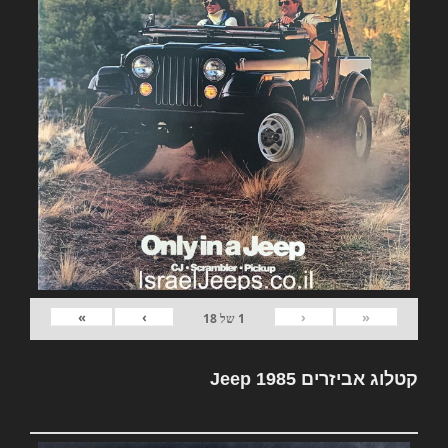
»
›
‹
«
1
של
18
קטלוג אביזרים Jeep 1985