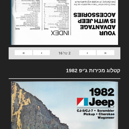
»
›
‹
«
2
של
16
קטלוג מכירות ג'יפ 1982