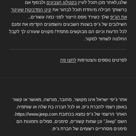
שלנו,לאחר מכן תוכל לעיין
בקטלוג הצבעים
ולבסוף אם
ברשותך חבילה מיוחדת תוכל לבחור את
קיט המדבקות שעיטר
את הג'יפ
שלך כשירד מפס הייצור לפני כמה עשורים..
השילובים של ג'יפ בשנות השבעים והשמונים הקדימו את זמנם
לכל הדעות וכיום הם מבוקשים מתמיד! מקווים שעזרנו לך לקבל
החלטה לשחזר למקור.
לפרטים נוספים והצטרפות
לחצו פה
אתר ג'יפי ישראל אינו מקושר, מחובר, מורשה, מאושר או קשור
באופן רשמי לחברת ג'יפ, או לכל חברה בת שלה או שותפיה.
האתר הרשמי של ג'יפ נמצא בכתובת https://www.jeep.com.
השם "Jeep" וכן שמות קשורים, סימנים, סמלים ותמונות הם
סימנים מסחריים רשומים של חברת ג'יפ.