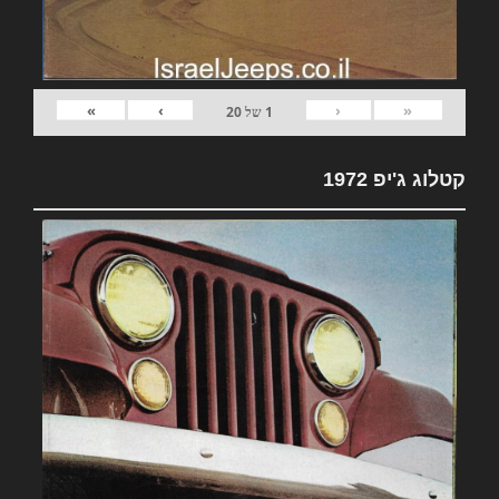
»
›
‹
«
1
של
20
קטלוג ג'יפ 1972