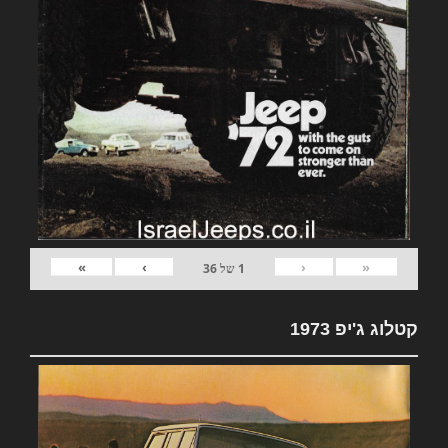
»
›
‹
«
1
של
36
קטלוג ג'יפ 1973