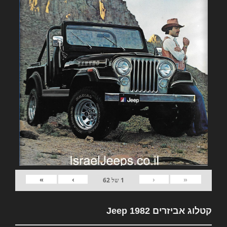
»
›
‹
«
1
של
62
קטלוג אביזרים 1982 Jeep