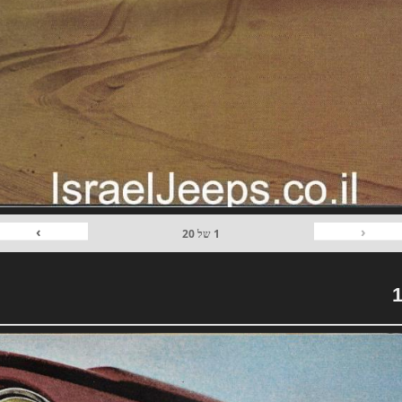
›
‹
1
של
20