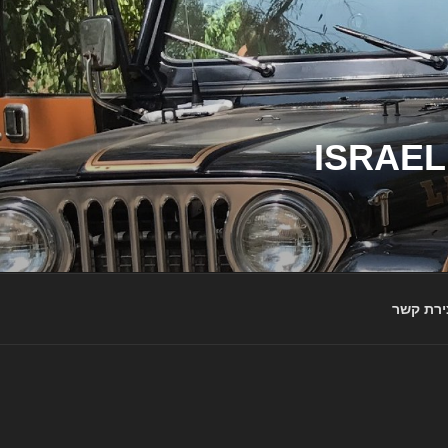
ג'יפי ישראל – הבית לג'יפאים ולמותג ג'יפ | ISRAEL
ירת קשר