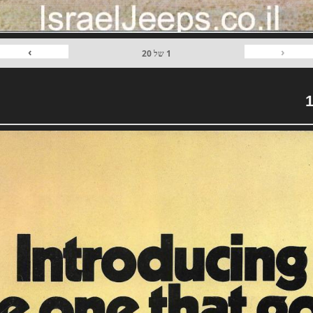
›
‹
1
של
20