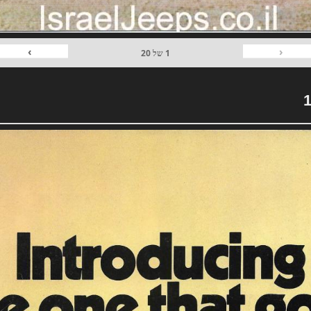
›
‹
1
של
20