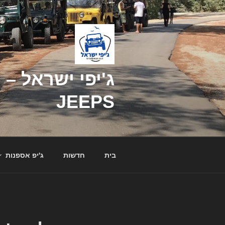
דילוג
לתוכן
JEEPS
בית
חדשות
ג'יפ אספנות