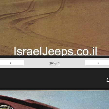
›
‹
1
של
20