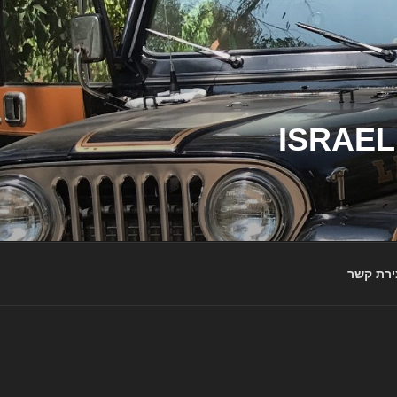
ג'יפי ישראל – הבית לג'יפאים ולמותג ג'יפ | ISRAEL
ירת קשר