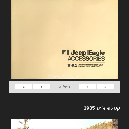
»
›
‹
«
1
של
20
קטלוג ג'יפ 1985