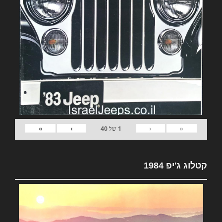
»
›
‹
«
1
של
40
קטלוג ג'יפ 1984