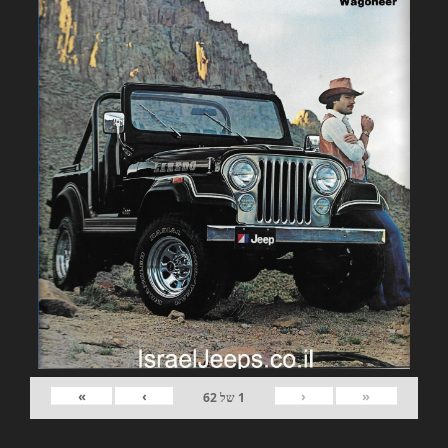
»
›
‹
«
1
של
62