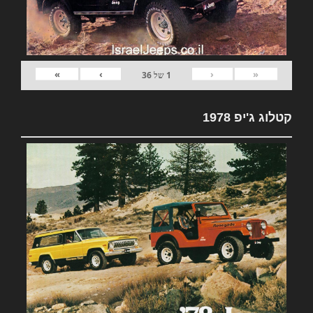
»
›
‹
«
1
של
36
קטלוג ג'יפ 1978