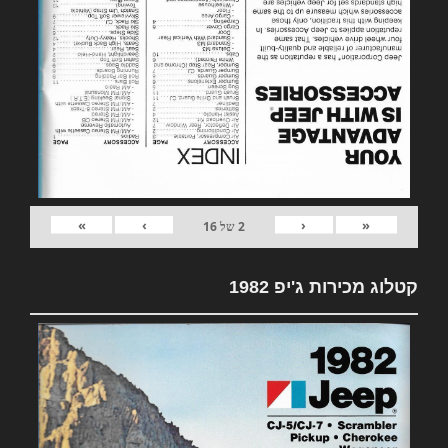
»
›
‹
«
2
של
16
קטלוג מכירות ג'יפ 1982