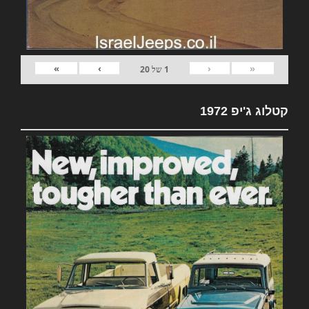
»
›
‹
«
1
של
20
קטלוג ג'יפ 1972