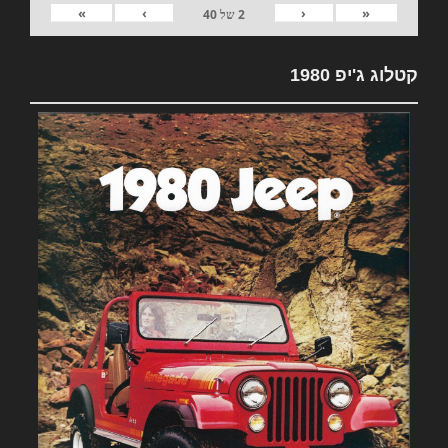
»
›
‹
«
2
של
40
קטלוג ג'יפ 1980