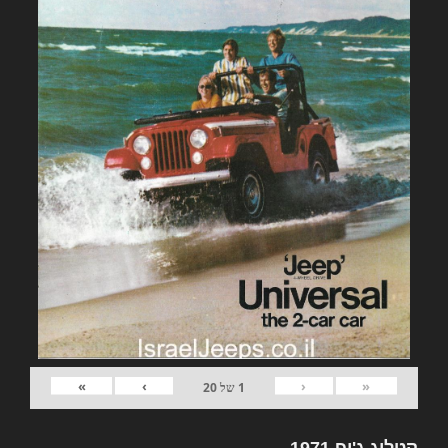
»
›
‹
«
1
של
20