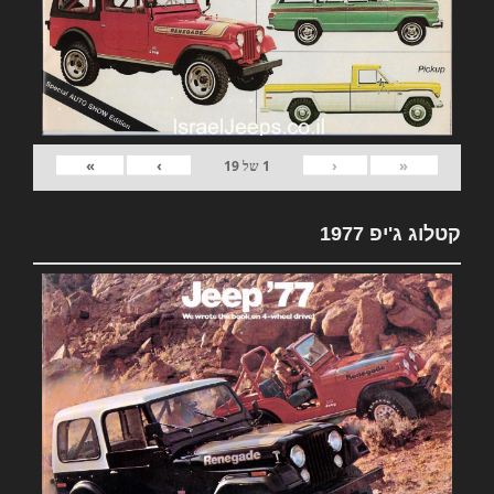
»
›
‹
«
1
של
19
קטלוג ג'יפ 1977