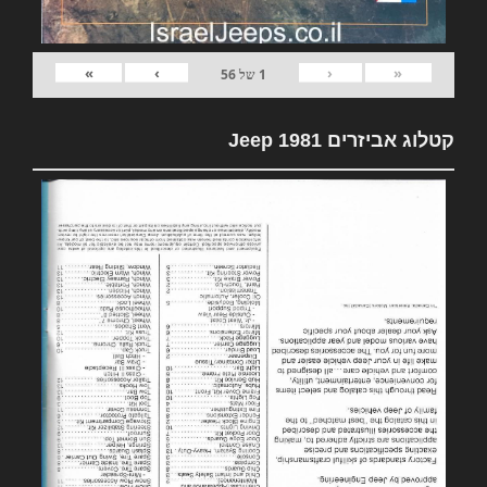
»
›
‹
«
1
של
56
קטלוג אביזרים 1981 Jeep