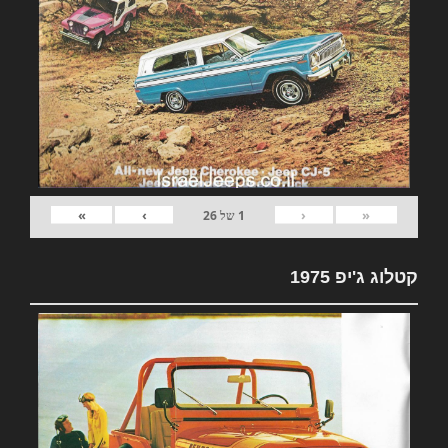
»
›
‹
«
1
של
26
קטלוג ג'יפ 1975