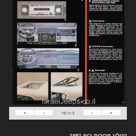
»
›
‹
«
3
של
16
קטלוג מכירות ג'יפ 1981