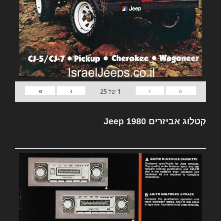
»
›
‹
«
1
של
25
קטלוג אביזרים Jeep 1980