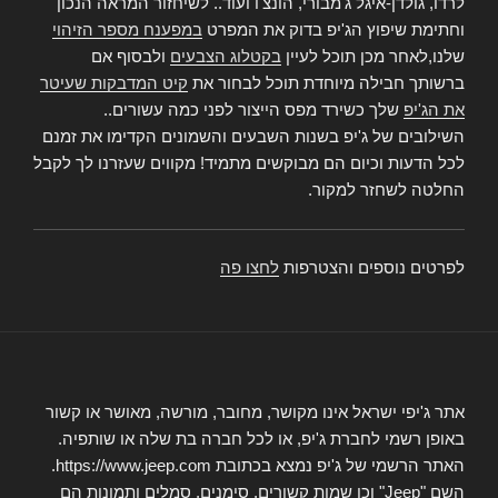
לרדו, גולדן-איגל ג'מבורי, הונצ'ו ועוד.. לשיחזור המראה הנכון
וחתימת שיפוץ הג'יפ בדוק את המפרט
במפענח מספר הזיהוי
שלנו,לאחר מכן תוכל לעיין
בקטלוג הצבעים
ולבסוף אם
ברשותך חבילה מיוחדת תוכל לבחור את
קיט המדבקות שעיטר
את הג'יפ
שלך כשירד מפס הייצור לפני כמה עשורים..
השילובים של ג'יפ בשנות השבעים והשמונים הקדימו את זמנם
לכל הדעות וכיום הם מבוקשים מתמיד! מקווים שעזרנו לך לקבל
החלטה לשחזר למקור.
לפרטים נוספים והצטרפות
לחצו פה
אתר ג'יפי ישראל אינו מקושר, מחובר, מורשה, מאושר או קשור
באופן רשמי לחברת ג'יפ, או לכל חברה בת שלה או שותפיה.
האתר הרשמי של ג'יפ נמצא בכתובת https://www.jeep.com.
השם "Jeep" וכן שמות קשורים, סימנים, סמלים ותמונות הם