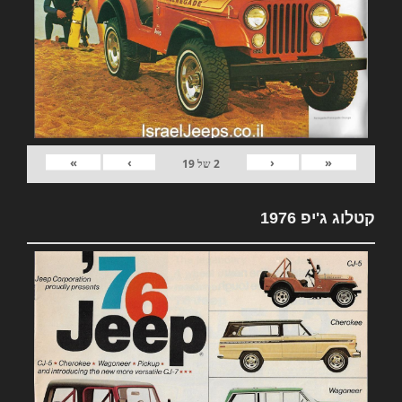
»
›
‹
«
2
של
19
קטלוג ג'יפ 1976