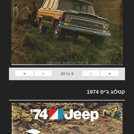
»
›
‹
«
3
של
23
קטלוג ג'יפ 1974