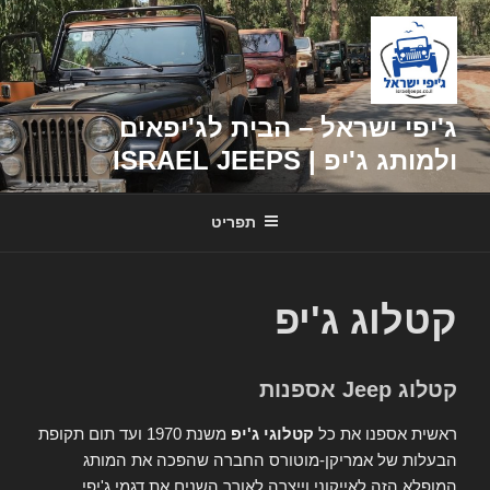
דילוג
לתוכן
ג'יפי ישראל – הבית לג'יפאים
ולמותג ג'יפ | ISRAEL JEEPS
תפריט
קטלוג ג'יפ
קטלוג Jeep אספנות
ראשית אספנו את כל
קטלוגי ג'יפ
משנת 1970 ועד תום תקופת
הבעלות של אמריקן-מוטורס החברה שהפכה את המותג
המופלא הזה לאייקוני וייצרה לאורך השנים את דגמי ג'יפי