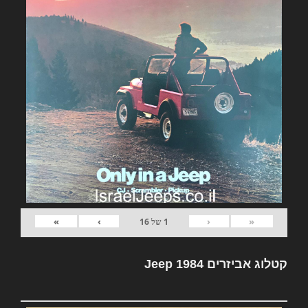
»
›
‹
«
1
של
16
קטלוג אביזרים Jeep 1984