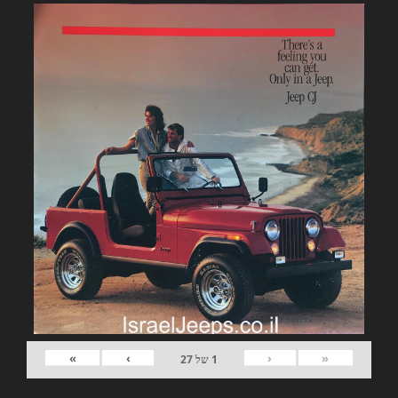
»
›
‹
«
1
של
27