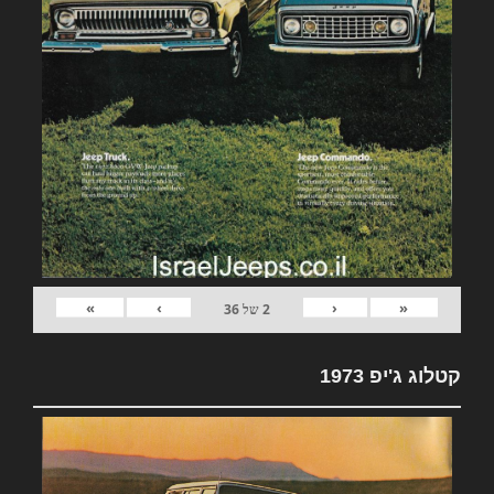
»
›
‹
«
2
של
36
קטלוג ג'יפ 1973