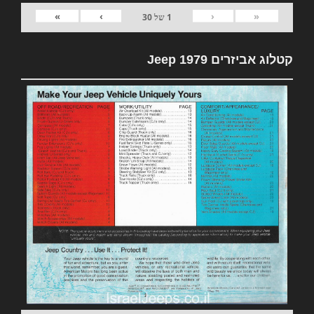
»
›
‹
«
1
של
30
קטלוג אביזרים 1979 Jeep