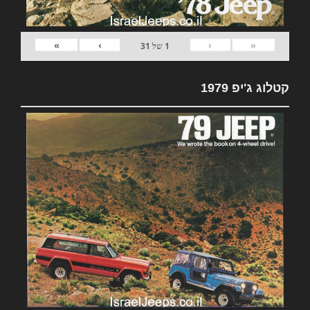
»
›
‹
«
1
של
31
קטלוג ג'יפ 1979