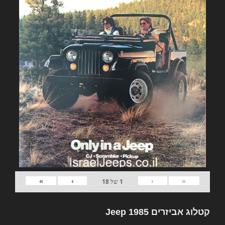
»
›
‹
«
1
של
18
קטלוג אביזרים Jeep 1985