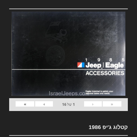
»
›
‹
«
1
של
16
קטלוג ג'יפ 1986