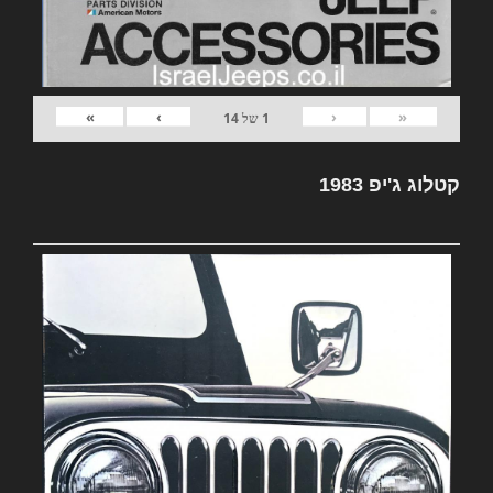
»
›
‹
«
1
של
14
קטלוג ג'יפ 1983