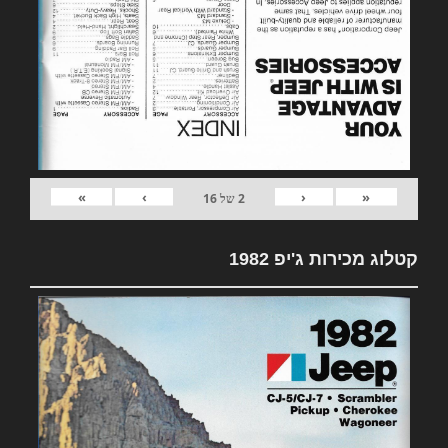
»
›
‹
«
2
של
16
קטלוג מכירות ג'יפ 1982