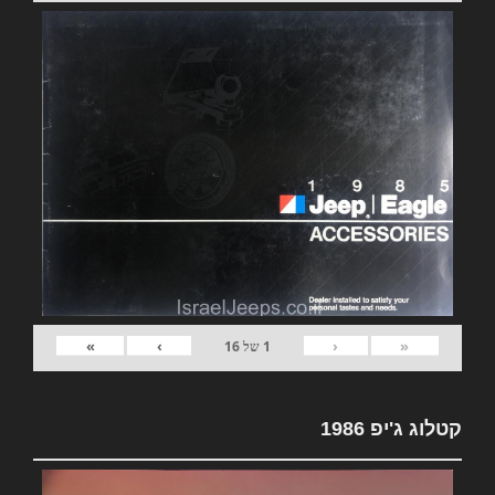
»
›
‹
«
1
של
16
קטלוג ג'יפ 1986