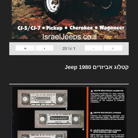
»
›
‹
«
1
של
25
קטלוג אביזרים Jeep 1980