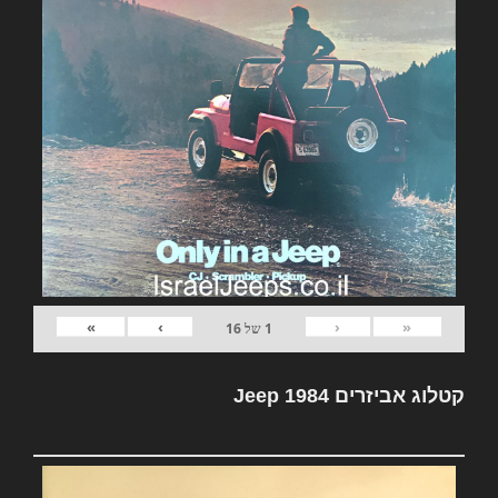
»
›
‹
«
1
של
16
קטלוג אביזרים Jeep 1984