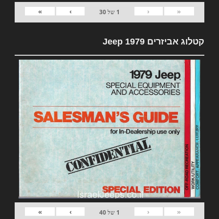
»
›
‹
«
1
של
30
קטלוג אביזרים 1979 Jeep
»
›
‹
«
1
של
40