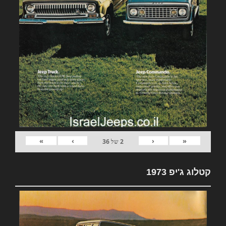
»
›
‹
«
2
של
36
קטלוג ג'יפ 1973