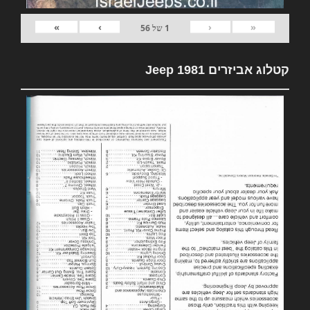
»
›
‹
«
1
של
56
קטלוג אביזרים 1981 Jeep