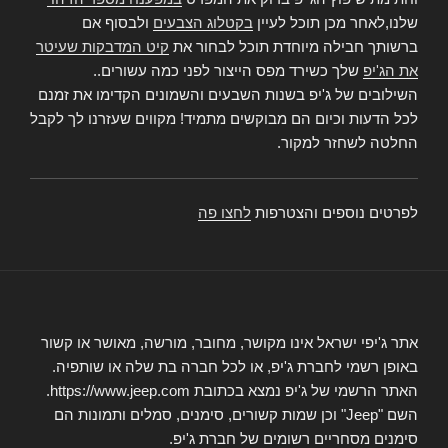
שלנו,לאחר מכן תוכל לעיין
בקטלוג הצבעים
ולבסוף אם
ברשותך חבילה מיוחדת תוכל לבחור את
קיט המדבקות שעיטר
את הג'יפ
שלך כשירד מפס הייצור לפני כמה עשורים..
השילובים של ג'יפ בשנות השבעים והשמונים הקדימו את זמנם
לכל הדעות וכיום הם מבוקשים מתמיד! מקווים שעזרנו לך לקבל
החלטה לשחזר למקור.
לפרטים נוספים והצטרפות
לחצו פה
אתר ג'יפי ישראל אינו מקושר, מחובר, מורשה, מאושר או קשור
באופן רשמי לחברת ג'יפ, או לכל חברה בת שלה או שותפיה.
האתר הרשמי של ג'יפ נמצא בכתובת https://www.jeep.com.
השם "Jeep" וכן שמות קשורים, סימנים, סמלים ותמונות הם
סימנים מסחריים רשומים של חברת ג'יפ.