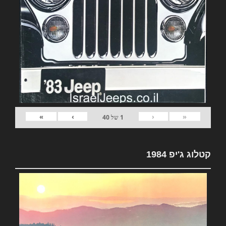
»
›
‹
«
1
של
40
קטלוג ג'יפ 1984