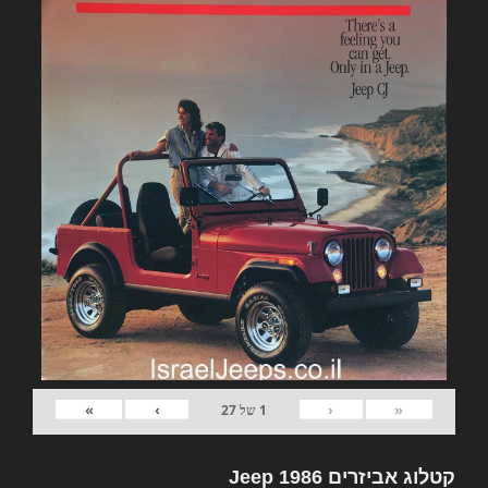
»
›
‹
«
1
של
27
קטלוג אביזרים Jeep 1986