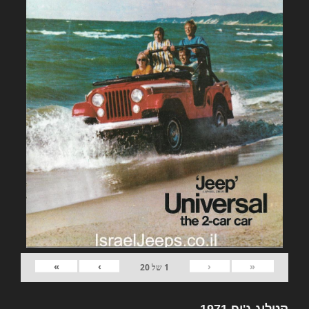
»
›
‹
«
1
של
20