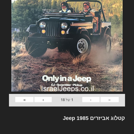
»
›
‹
«
1
של
18
קטלוג אביזרים Jeep 1985