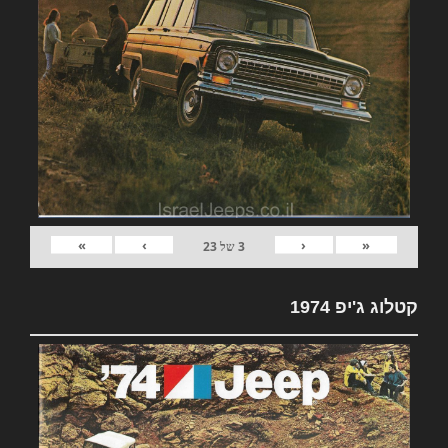
»
›
‹
«
3
של
23
קטלוג ג'יפ 1974