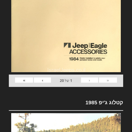
»
›
‹
«
1
של
20
קטלוג ג'יפ 1985