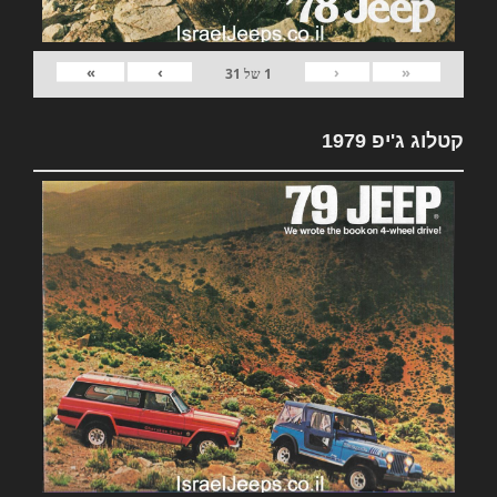
»
›
‹
«
1
של
31
קטלוג ג'יפ 1979