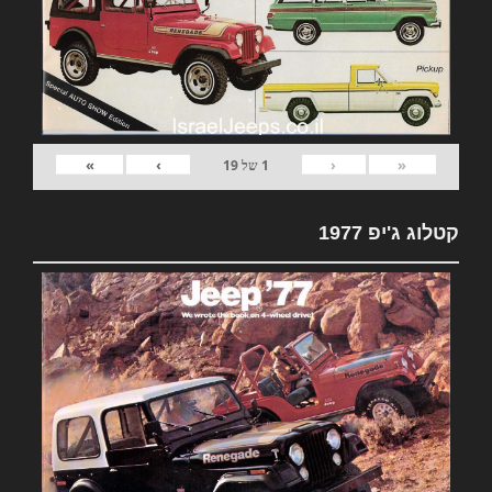
»
›
‹
«
1
של
19
קטלוג ג'יפ 1977