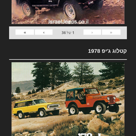
»
›
‹
«
1
של
36
קטלוג ג'יפ 1978