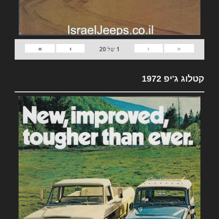
»
›
‹
«
1
של
20
קטלוג ג'יפ 1972