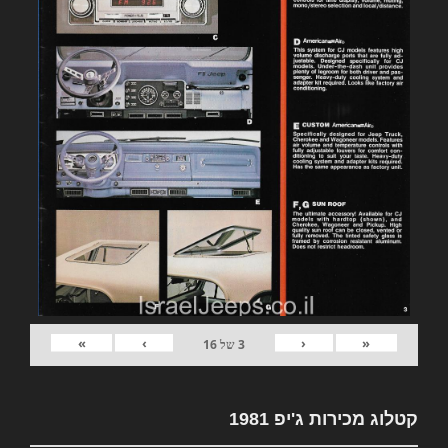
»
›
‹
«
3
של
16
קטלוג מכירות ג'יפ 1981