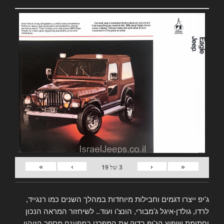
»
›
‹
«
3
של
19
ג'יפ ייצרו דגמים וחבילות מיוחדות במהלך השנים כמו רנגייד,
לרדו, גולדן-איגל ג'מבורי, הונצ'ו ועוד.. לשיחזור המראה הנכון
וחתימת שיפוץ הג'יפ בדוק את המפרט
במפענח מספר הזיהוי