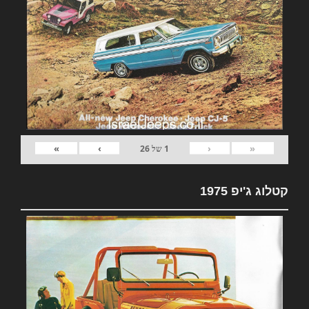
»
›
‹
«
1
של
26
קטלוג ג'יפ 1975