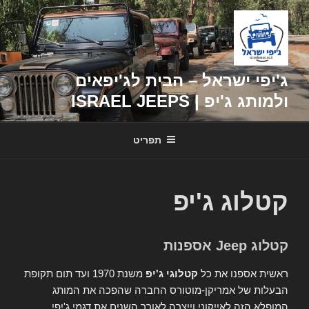
דילוג
לתוכן
ג'יפי ישראל – הבית לג'יפאים
ולמותג ג'יפ | ISRAEL JEEPS
תפריט
קטלוג ג'יפ
קטלוג Jeep אספנות
ראשית אספנו את כל
קטלוגי ג'יפ
משנת 1970 ועד תום תקופת
הבעלות של אמריקן-מוטורס החברה שהפכה את המותג
המופלא הזה לאייקוני וייצרה לאורך השנים את דגמי ג'יפי