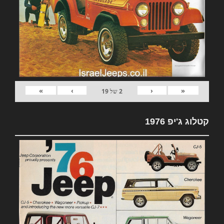
»
›
‹
«
2
של
19
קטלוג ג'יפ 1976