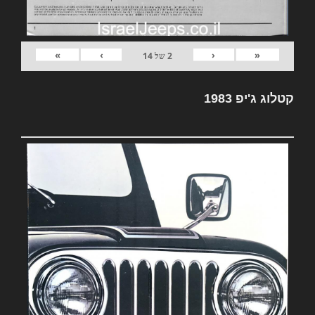
»
›
‹
«
2
של
14
קטלוג ג'יפ 1983