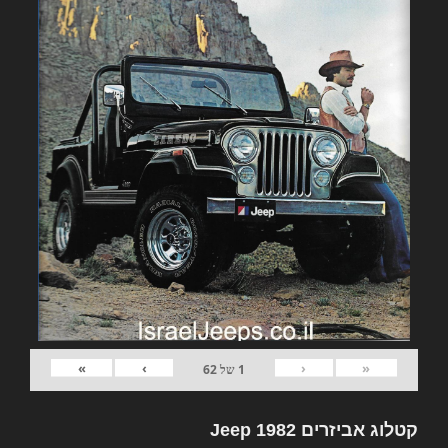
»
›
‹
«
1
של
62
קטלוג אביזרים 1982 Jeep