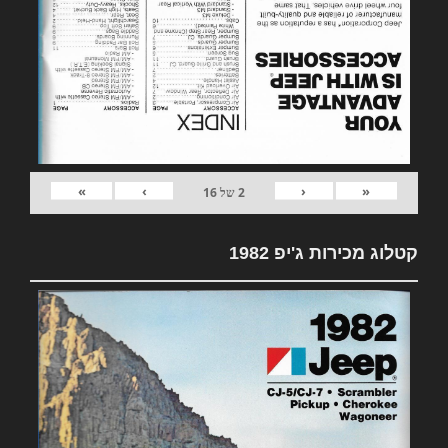
»
›
‹
«
2
של
16
קטלוג מכירות ג'יפ 1982