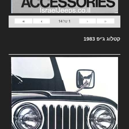
»
›
‹
«
1
של
14
קטלוג ג'יפ 1983