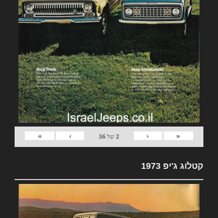
»
›
‹
«
2
של
36
קטלוג ג'יפ 1973