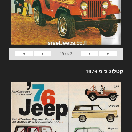
»
›
‹
«
2
של
19
קטלוג ג'יפ 1976