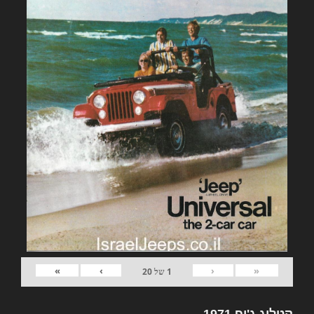
»
›
‹
«
1
של
20