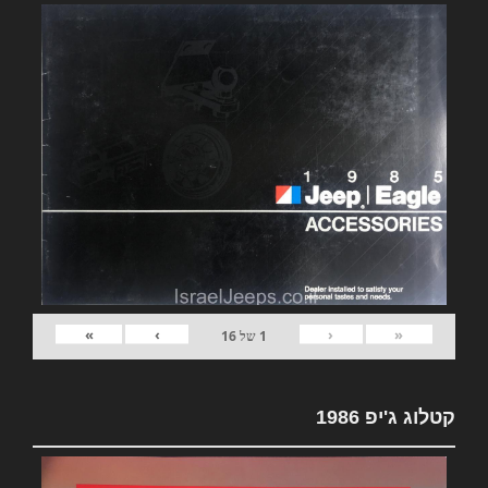
»
›
‹
«
1
של
16
קטלוג ג'יפ 1986