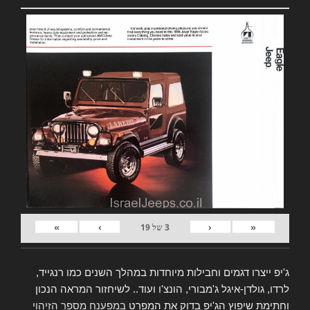
»
›
‹
«
3
של
19
ג'יפ ייצרו דגמים וחבילות מיוחדות במהלך השנים כמו רנגייד,
לרדו, גולדן-איגל ג'מבורי, הונצ'ו ועוד.. לשיחזור המראה הנכון
וחתימת שיפוץ הג'יפ בדוק את המפרט
במפענח מספר הזיהוי