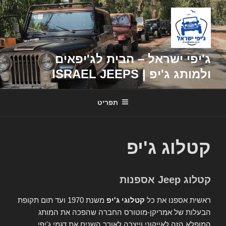
דילוג
לתוכן
ג'יפי ישראל – הבית לג'יפאים
ולמותג ג'יפ | ISRAEL JEEPS
תפריט
קטלוג ג'יפ
קטלוג Jeep אספנות
ראשית אספנו את כל
קטלוגי ג'יפ
משנת 1970 ועד תום תקופת
הבעלות של אמריקן-מוטורס החברה שהפכה את המותג
המופלא הזה לאייקוני וייצרה לאורך השנים את דגמי ג'יפי