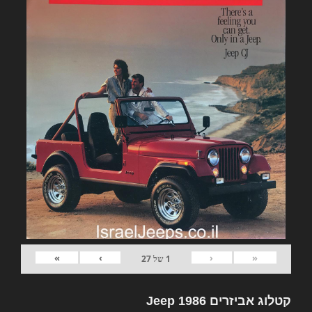
»
›
‹
«
1
של
27
קטלוג אביזרים Jeep 1986