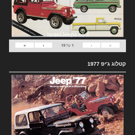
»
›
‹
«
1
של
19
קטלוג ג'יפ 1977