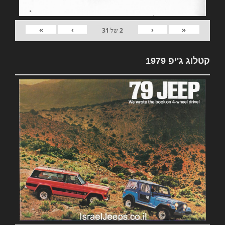
»
›
‹
«
2
של
31
קטלוג ג'יפ 1979