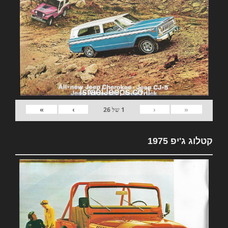
»
›
‹
«
1
של
26
קטלוג ג'יפ 1975