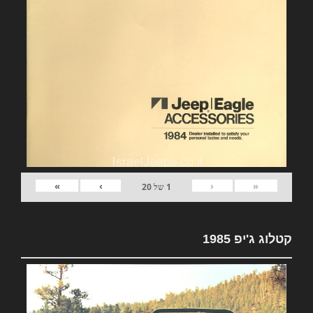
»
›
‹
«
1
של
20
קטלוג ג'יפ 1985