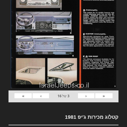
»
›
‹
«
3
של
16
קטלוג מכירות ג'יפ 1981