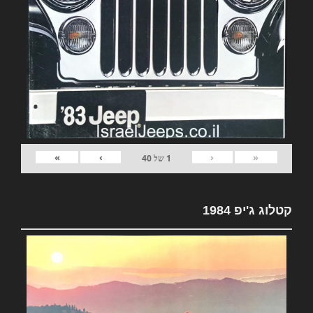
»
›
‹
«
1
של
40
קטלוג ג'יפ 1984