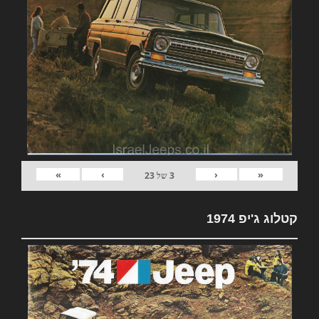
»
›
‹
«
3
של
23
קטלוג ג'יפ 1974