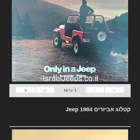
»
›
‹
«
1
של
16
קטלוג אביזרים Jeep 1984