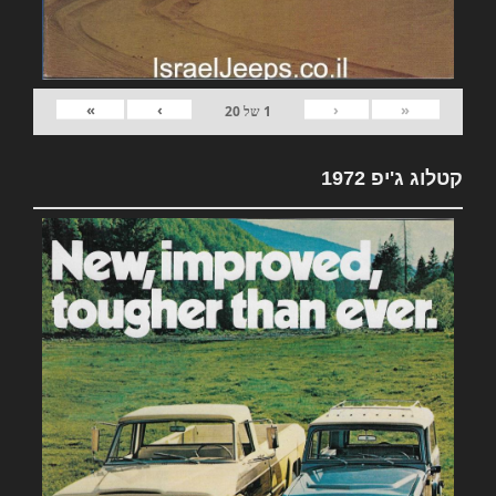
»
›
‹
«
1
של
20
קטלוג ג'יפ 1972