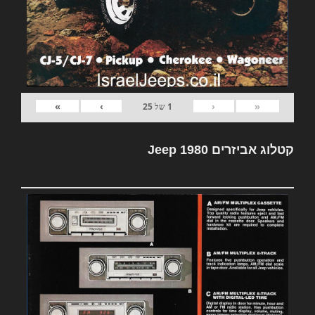
»
›
‹
«
1
של
25
קטלוג אביזרים Jeep 1980