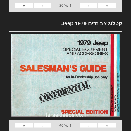
»
›
‹
«
1
של
30
קטלוג אביזרים 1979 Jeep
»
›
‹
«
1
של
40