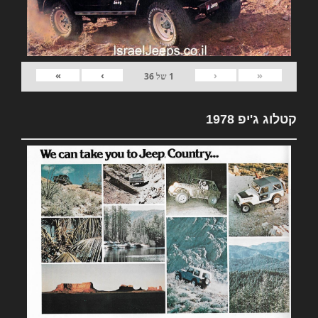
»
›
‹
«
1
של
36
קטלוג ג'יפ 1978