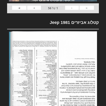
»
›
‹
«
1
של
56
קטלוג אביזרים 1981 Jeep