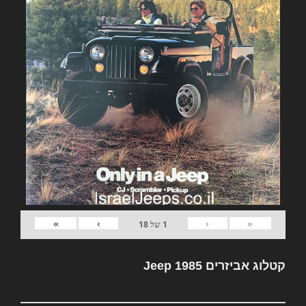
»
›
‹
«
1
של
18
קטלוג אביזרים Jeep 1985