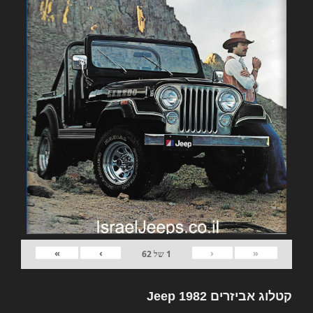
»
›
‹
«
1
של
62
קטלוג אביזרים 1982 Jeep